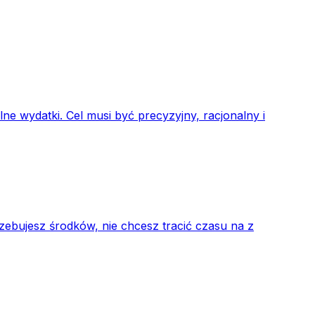
e wydatki. Cel musi być precyzyjny, racjonalny i
rzebujesz środków, nie chcesz tracić czasu na z