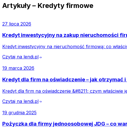
Artykuły –
Kredyty firmowe
27 lipca 2026
Kredyt inwestycyjny na zakup nieruchomości fir
Kredyt inwestycyjny na nieruchomość firmową: co właściw
Czytaj na lendi.pl
arrow_forward
19 marca 2026
Kredyt dla firm na oświadczenie – jak otrzymać i
Kredyt dla firm na oświadczenie &#8211; czym właściwie j
Czytaj na lendi.pl
arrow_forward
19 grudnia 2025
Pożyczka dla firmy jednoosobowej JDG – co war