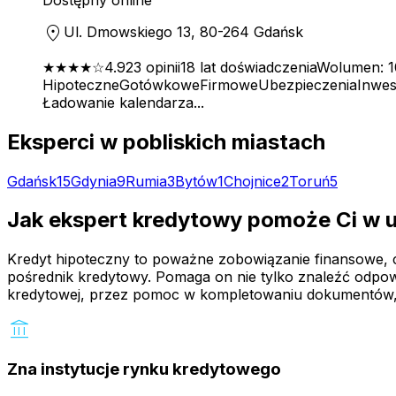
location_on
Ul. Dmowskiego 13, 80-264 Gdańsk
★★★★
☆
4.9
23
opinii
18
lat doświadczenia
Wolumen:
1
Hipoteczne
Gotówkowe
Firmowe
Ubezpieczenia
Inwes
Ładowanie kalendarza...
Eksperci w pobliskich miastach
Gdańsk
15
Gdynia
9
Rumia
3
Bytów
1
Chojnice
2
Toruń
5
Jak ekspert kredytowy pomoże Ci w 
Kredyt hipoteczny to poważne zobowiązanie finansowe, czę
pośrednik kredytowy. Pomaga on nie tylko znaleźć odpowi
kredytowej, przez pomoc w kompletowaniu dokumentów,
account_balance
Zna instytucje rynku kredytowego