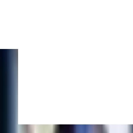
mln zł
73 mln zł
tycje