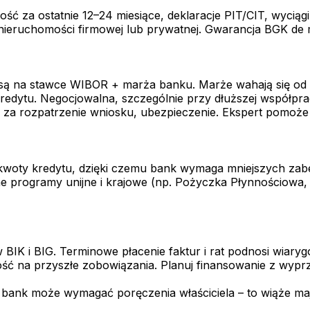
ość za ostatnie 12–24 miesiące, deklaracje PIT/CIT, wycią
nieruchomości firmowej lub prywatnej. Gwarancja BGK de m
są na stawce WIBOR + marża banku. Marże wahają się od 1
edytu. Negocjowalna, szczególnie przy dłuższej współpra
za rozpatrzenie wniosku, ubezpieczenie. Ekspert pomoże 
woty kredytu, dzięki czemu bank wymaga mniejszych zabe
e programy unijne i krajowe (np. Pożyczka Płynnościowa,
w BIK i BIG. Terminowe płacenie faktur i rat podnosi wiary
ć na przyszłe zobowiązania. Planuj finansowanie z wyprze
 bank może wymagać poręczenia właściciela – to wiąże m