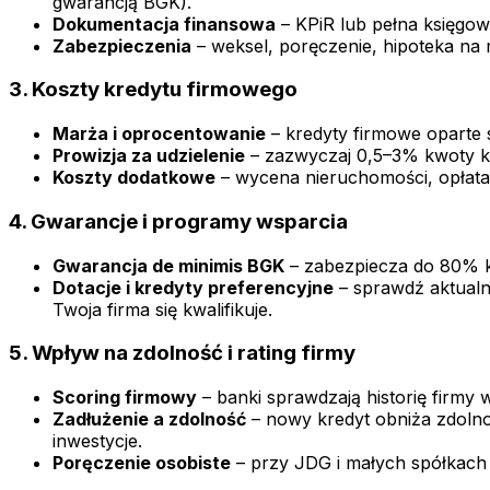
gwarancją BGK).
Dokumentacja finansowa
– KPiR lub pełna księgow
Zabezpieczenia
– weksel, poręczenie, hipoteka na 
3. Koszty kredytu firmowego
Marża i oprocentowanie
– kredyty firmowe oparte 
Prowizja za udzielenie
– zazwyczaj 0,5–3% kwoty kr
Koszty dodatkowe
– wycena nieruchomości, opłata 
4. Gwarancje i programy wsparcia
Gwarancja de minimis BGK
– zabezpiecza do 80% k
Dotacje i kredyty preferencyjne
– sprawdź aktualn
Twoja firma się kwalifikuje.
5. Wpływ na zdolność i rating firmy
Scoring firmowy
– banki sprawdzają historię firmy 
Zadłużenie a zdolność
– nowy kredyt obniża zdolnoś
inwestycje.
Poręczenie osobiste
– przy JDG i małych spółkach