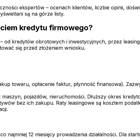
czności ekspertów – ocenach klientów, liczbie opinii, do
wietlani są na górze listy.
ęciem kredytu firmowego?
 – od kredytów obrotowych i inwestycyjnych, przez leasing
otować się przed złożeniem wniosku.
zakup towaru, opłacenie faktur, płynność finansowa). Zazw
 maszyn, pojazdów, nieruchomości. Dłuższy okres kredyto
ktywów bez ich zakupu. Raty leasingowe są kosztem poda
cji.
 najmniej 12 miesięcy prowadzenia działalności. Dla star