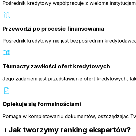
Pośrednik kredytowy współpracuje z wieloma instytucjam
route
Przewodzi po procesie finansowania
Pośrednik kredytowy nie jest bezpośrednim kredytodawcą
menu_book
Tłumaczy zawiłości ofert kredytowych
Jego zadaniem jest przedstawienie ofert kredytowych, tak
task
Opiekuje się formalnościami
Pomaga w kompletowaniu dokumentów, oszczędzając Twój 
Jak tworzymy ranking ekspertów?
bar_chart