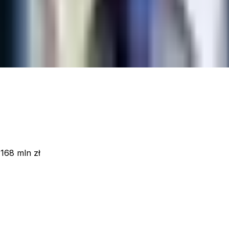
2 mln zł
tycje
:
168 mln zł