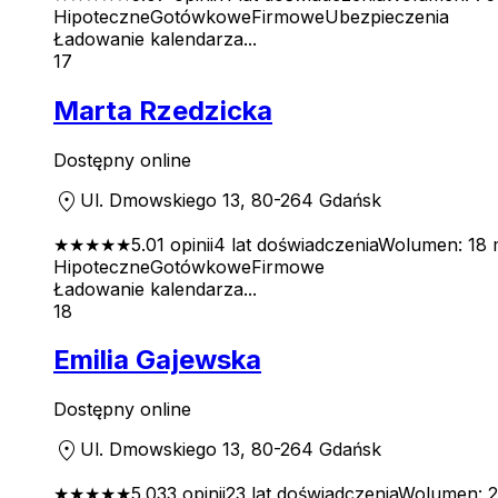
Hipoteczne
Gotówkowe
Firmowe
Ubezpieczenia
Ładowanie kalendarza...
17
Marta Rzedzicka
Dostępny online
location_on
Ul. Dmowskiego 13, 80-264 Gdańsk
★★★★★
5.0
1
opinii
4
lat doświadczenia
Wolumen:
18 
Hipoteczne
Gotówkowe
Firmowe
Ładowanie kalendarza...
18
Emilia Gajewska
Dostępny online
location_on
Ul. Dmowskiego 13, 80-264 Gdańsk
★★★★★
5.0
33
opinii
23
lat doświadczenia
Wolumen:
2