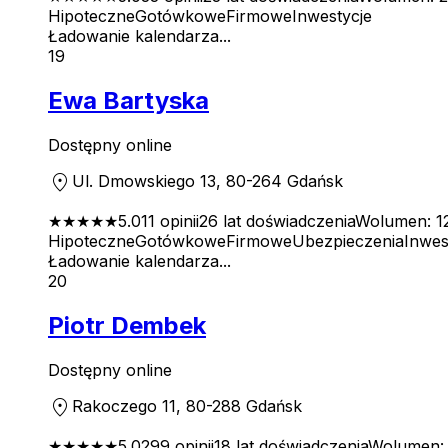
Hipoteczne
Gotówkowe
Firmowe
Inwestycje
Ładowanie kalendarza...
19
Ewa Bartyska
Dostępny online
location_on
Ul. Dmowskiego 13, 80-264 Gdańsk
★★★★★
5.0
11
opinii
26
lat doświadczenia
Wolumen:
1
Hipoteczne
Gotówkowe
Firmowe
Ubezpieczenia
Inwes
Ładowanie kalendarza...
20
Piotr Dembek
Dostępny online
location_on
Rakoczego 11, 80-288 Gdańsk
★★★★★
5.0
299
opinii
18
lat doświadczenia
Wolumen