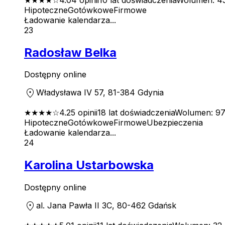
Hipoteczne
Gotówkowe
Firmowe
Ładowanie kalendarza...
23
Radosław Belka
Dostępny online
location_on
Władysława IV 57, 81-384 Gdynia
★★★★
☆
4.2
5
opinii
18
lat doświadczenia
Wolumen:
97
Hipoteczne
Gotówkowe
Firmowe
Ubezpieczenia
Ładowanie kalendarza...
24
Karolina Ustarbowska
Dostępny online
location_on
al. Jana Pawła II 3C, 80-462 Gdańsk