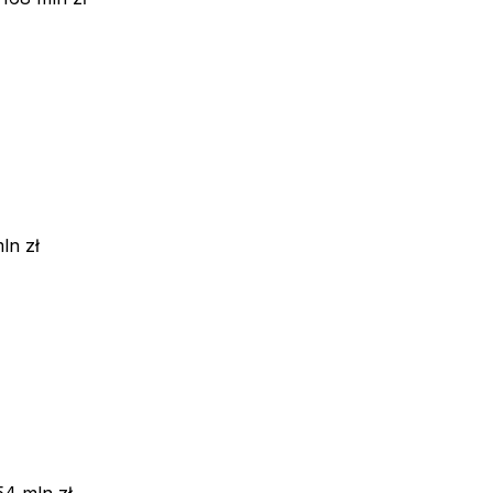
ln zł
54 mln zł