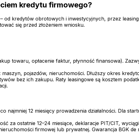
ęciem kredytu firmowego?
 – od kredytów obrotowych i inwestycyjnych, przez leasing
otować się przed złożeniem wniosku.
zakup towaru, opłacenie faktur, płynność finansowa). Zazw
 maszyn, pojazdów, nieruchomości. Dłuższy okres kredyto
ktywów bez ich zakupu. Raty leasingowe są kosztem poda
cji.
 najmniej 12 miesięcy prowadzenia działalności. Dla star
ość za ostatnie 12–24 miesiące, deklaracje PIT/CIT, wycią
nieruchomości firmowej lub prywatnej. Gwarancja BGK de m