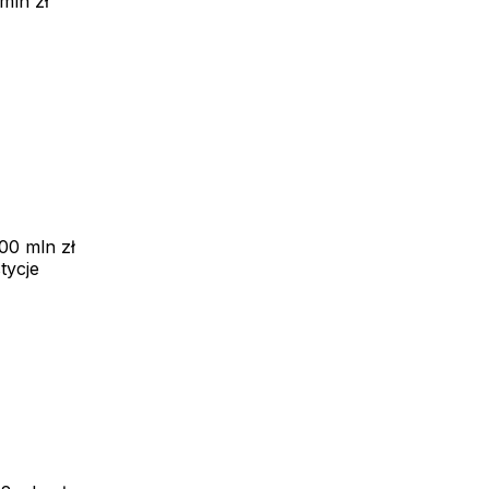
mln zł
00 mln zł
tycje