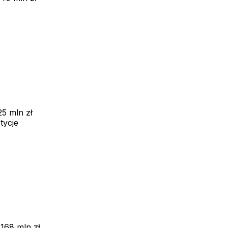
25 mln zł
tycje
:
168 mln zł