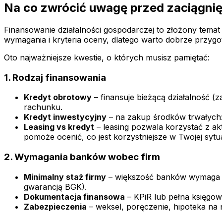
Na co zwrócić uwagę przed zaciągni
Finansowanie działalności gospodarczej to złożony temat
wymagania i kryteria oceny, dlatego warto dobrze przyg
Oto najważniejsze kwestie, o których musisz pamiętać:
1. Rodzaj finansowania
Kredyt obrotowy
– finansuje bieżącą działalność (
rachunku.
Kredyt inwestycyjny
– na zakup środków trwałych:
Leasing vs kredyt
– leasing pozwala korzystać z a
pomoże ocenić, co jest korzystniejsze w Twojej sytua
2. Wymagania banków wobec firm
Minimalny staż firmy
– większość banków wymaga co
gwarancją BGK).
Dokumentacja finansowa
– KPiR lub pełna księgow
Zabezpieczenia
– weksel, poręczenie, hipoteka na 