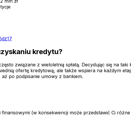
2 mln zł
tycje
ódź
17
uzyskaniu kredytu?
sto związane z wieloletnią spłatą. Decydując się na taki k
ednią ofertę kredytową, ale także wspiera na każdym etap
 aż po podpisanie umowy z bankiem.
i finansowymi (w konsekwencji może przedstawić Ci różne