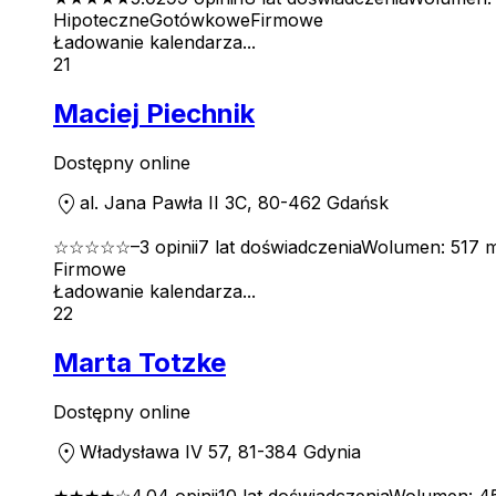
Hipoteczne
Gotówkowe
Firmowe
Ładowanie kalendarza...
21
Maciej Piechnik
Dostępny online
location_on
al. Jana Pawła II 3C, 80-462 Gdańsk
☆☆☆☆☆
–
3
opinii
7
lat doświadczenia
Wolumen:
517 m
Firmowe
Ładowanie kalendarza...
22
Marta Totzke
Dostępny online
location_on
Władysława IV 57, 81-384 Gdynia
★★★★
☆
4.0
4
opinii
10
lat doświadczenia
Wolumen:
4