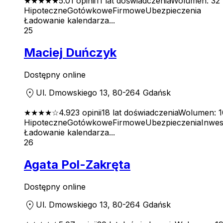
★★★★★
5.0
1
opinii
11
lat doświadczenia
Wolumen:
32 
Hipoteczne
Gotówkowe
Firmowe
Ubezpieczenia
Ładowanie kalendarza...
25
Maciej Duńczyk
Dostępny online
location_on
Ul. Dmowskiego 13, 80-264 Gdańsk
★★★★
☆
4.9
23
opinii
18
lat doświadczenia
Wolumen:
1
Hipoteczne
Gotówkowe
Firmowe
Ubezpieczenia
Inwes
Ładowanie kalendarza...
26
Agata Pol-Zakręta
Dostępny online
location_on
Ul. Dmowskiego 13, 80-264 Gdańsk