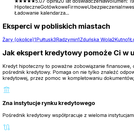
★★★★★
5.0
7
opinii
20
lat doświadczenia
Wolumen:
19
Hipoteczne
Gotówkowe
Firmowe
Ubezpieczenia
Inwes
Ładowanie kalendarza...
Eksperci w pobliskich miastach
Żary
(okolice)
1
Pułtusk
3
Radzymin
1
Zduńska Wola
2
Kutno
1
Ł
Jak ekspert kredytowy pomoże Ci w 
Kredyt hipoteczny to poważne zobowiązanie finansowe, czę
pośrednik kredytowy. Pomaga on nie tylko znaleźć odpowi
kredytowej, przez pomoc w kompletowaniu dokumentów,
account_balance
Zna instytucje rynku kredytowego
Pośrednik kredytowy współpracuje z wieloma instytucjam
route