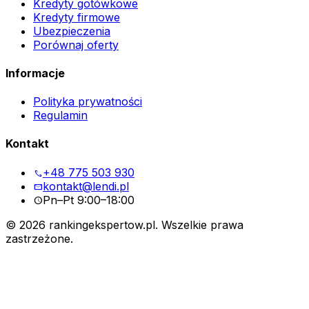
Kredyty gotówkowe
Kredyty firmowe
Ubezpieczenia
Porównaj oferty
Informacje
Polityka prywatności
Regulamin
Kontakt
+48 775 503 930
phone
kontakt@lendi.pl
mail
Pn–Pt 9:00–18:00
schedule
©
2026
rankingekspertow.pl. Wszelkie prawa
zastrzeżone.