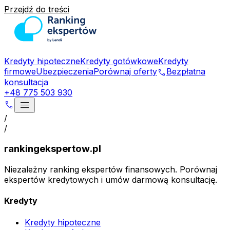
Przejdź do treści
Kredyty hipoteczne
Kredyty gotówkowe
Kredyty
firmowe
Ubezpieczenia
Porównaj oferty
Bezpłatna
phone
konsultacja
+48 775 503 930
menu
phone
/
/
rankingekspertow.pl
Niezależny ranking ekspertów finansowych. Porównaj
ekspertów kredytowych i umów darmową konsultację.
Kredyty
Kredyty hipoteczne