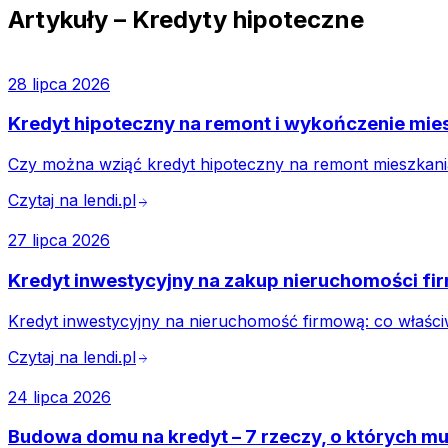
Artykuły –
Kredyty hipoteczne
28 lipca 2026
Kredyt hipoteczny na remont i wykończenie mies
Czy można wziąć kredyt hipoteczny na remont mieszkania
Czytaj na lendi.pl
arrow_forward
27 lipca 2026
Kredyt inwestycyjny na zakup nieruchomości fir
Kredyt inwestycyjny na nieruchomość firmową: co właściw
Czytaj na lendi.pl
arrow_forward
24 lipca 2026
Budowa domu na kredyt – 7 rzeczy, o których mu