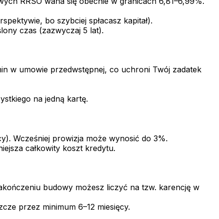
owych RRSO waha się obecnie w granicach 6,81–6,99%.
pektywie, bo szybciej spłacasz kapitał).
ony czas (zazwyczaj 5 lat).
min w umowie przedwstępnej, co uchroni Twój zadatek
ystkiego na jedną kartę.
ęcy). Wcześniej prowizja może wynosić do 3%.
iejsza całkowity koszt kredytu.
zakończeniu budowy możesz liczyć na tzw. karencję w
zcze przez minimum 6–12 miesięcy.