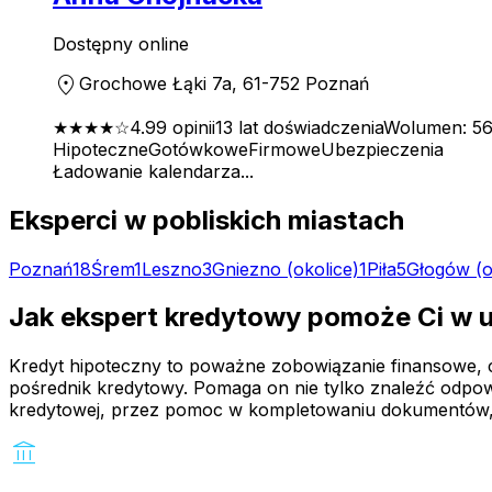
Dostępny online
location_on
Grochowe Łąki 7a, 61-752 Poznań
★★★★
☆
4.9
9
opinii
13
lat doświadczenia
Wolumen:
56
Hipoteczne
Gotówkowe
Firmowe
Ubezpieczenia
Ładowanie kalendarza...
Eksperci w pobliskich miastach
Poznań
18
Śrem
1
Leszno
3
Gniezno
(okolice)
1
Piła
5
Głogów
(o
Jak ekspert kredytowy pomoże Ci w 
Kredyt hipoteczny to poważne zobowiązanie finansowe, czę
pośrednik kredytowy. Pomaga on nie tylko znaleźć odpowi
kredytowej, przez pomoc w kompletowaniu dokumentów,
account_balance