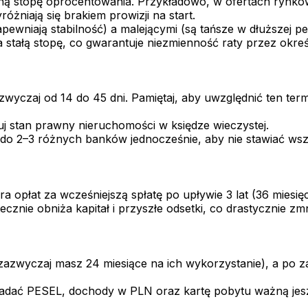
zną stopę oprocentowania. Przykładowo, w ofertach rynk
óżniają się brakiem prowizji na start.
wniają stabilność) a malejącymi (są tańsze w dłuższej pers
stałą stopę, co gwarantuje niezmienność raty przez określ
wyczaj od 14 do 45 dni. Pamiętaj, aby uwzględnić ten ter
j stan prawny nieruchomości w księdze wieczystej.
i do 2–3 różnych banków jednocześnie, aby nie stawiać wsz
a opłat za wcześniejszą spłatę po upływie 3 lat (36 miesi
znie obniża kapitał i przyszłe odsetki, co drastycznie zmn
zazwyczaj masz 24 miesiące na ich wykorzystanie), a po 
adać PESEL, dochody w PLN oraz kartę pobytu ważną jes