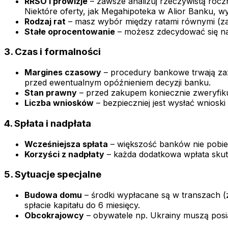
RRSO i prowizje
– zawsze analizuj rzeczywistą roc
Niektóre oferty, jak Megahipoteka w Alior Banku, wyr
Rodzaj rat
– masz wybór między ratami równymi (zape
Stałe oprocentowanie
– możesz zdecydować się na 
3. Czas i formalności
Margines czasowy
– procedury bankowe trwają zaz
przed ewentualnym opóźnieniem decyzji banku.
Stan prawny
– przed zakupem koniecznie zweryfiku
Liczba wniosków
– bezpieczniej jest wysłać wniosk
4. Spłata i nadpłata
Wcześniejsza spłata
– większość banków nie pobier
Korzyści z nadpłaty
– każda dodatkowa wpłata skutec
5. Sytuacje specjalne
Budowa domu
– środki wypłacane są w transzach (
spłacie kapitału do 6 miesięcy.
Obcokrajowcy
– obywatele np. Ukrainy muszą posi