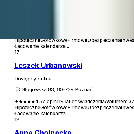
Dostępny online
location_on
Głogowska 83, 60-739 Poznań
★★★★★
5.0
7
opinii
33
lat doświadczenia
Wolumen:
11
Hipoteczne
Gotówkowe
Firmowe
Ubezpieczenia
Inwes
Ładowanie kalendarza...
17
Leszek Urbanowski
Dostępny online
location_on
Głogowska 83, 60-739 Poznań
★★★★
★
4.5
7
opinii
19
lat doświadczenia
Wolumen:
37
Hipoteczne
Gotówkowe
Firmowe
Ubezpieczenia
Inwes
Ładowanie kalendarza...
18
Anna Chojnacka