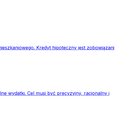
mieszkaniowego. Kredyt hipoteczny jest zobowiązani
e wydatki. Cel musi być precyzyjny, racjonalny i