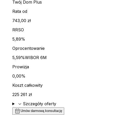
Twój Dom Plus
Rata od
743,00 zł
RRSO
5,89%
Oprocentowanie
5,59%
WIBOR 6M
Prowizja
0,00%
Koszt całkowity
225 261 zł
expand_more
Szczegóły oferty
calendar_month
Umów darmową konsultację