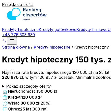
Przejdź do treści
Kredyty hipoteczne
Kredyty gotówkowe
Kredyty firmowe
U
+48 775 503 930
menu
phone
Strona główna
/
Kredyty hipoteczne
/
Kredyt hipoteczny 
Kredyt hipoteczny 150 tys. 
Najniższa rata kredytu hipotecznego
120 000 zł
na
25
lat
226 670 zł
, w tym
100 857 zł
odsetek. Minimalna zdolno
Pokaż szczegóły oferty
home
Nieruchomość:
150 000 zł
account_balance
Kredyt:
120 000 zł
savings
Wkład:
30 000 zł
(
20
%)
calendar_month
Okres:
25
lat
(
300
rat)