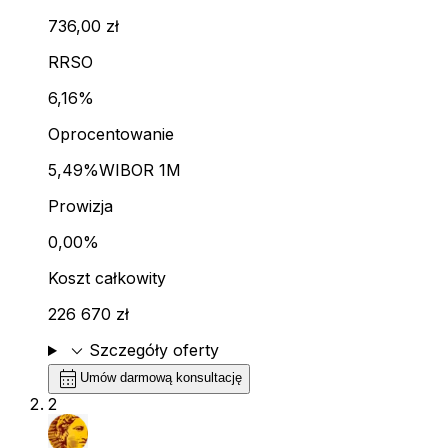
736,00 zł
RRSO
6,16%
Oprocentowanie
5,49%
WIBOR 1M
Prowizja
0,00%
Koszt całkowity
226 670 zł
expand_more
Szczegóły oferty
calendar_month
Umów darmową konsultację
2