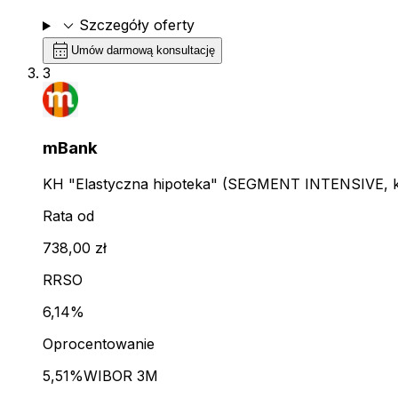
expand_more
Szczegóły oferty
calendar_month
Umów darmową konsultację
3
mBank
KH "Elastyczna hipoteka" (SEGMENT INTENSIVE, kl
Rata od
738,00 zł
RRSO
6,14%
Oprocentowanie
5,51%
WIBOR 3M