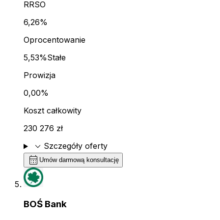
RRSO
6,26%
Oprocentowanie
5,53%
Stałe
Prowizja
0,00%
Koszt całkowity
230 276 zł
expand_more
Szczegóły oferty
calendar_month
Umów darmową konsultację
BOŚ Bank