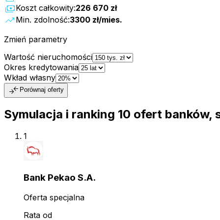
payments
Koszt całkowity:
226 670 zł
trending_up
Min. zdolność:
3300 zł
/mies.
Zmień parametry
Wartość nieruchomości
Okres kredytowania
Wkład własny
compare_arrows
Porównaj oferty
Symulacja i ranking
10
ofert
banków, 
1
Bank Pekao S.A.
Oferta specjalna
Rata od