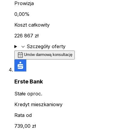
Prowizja
0,00%
Koszt całkowity
226 867 zł
expand_more
Szczegóły oferty
calendar_month
Umów darmową konsultację
Erste Bank
Stałe oproc.
Kredyt mieszkaniowy
Rata od
739,00 zł