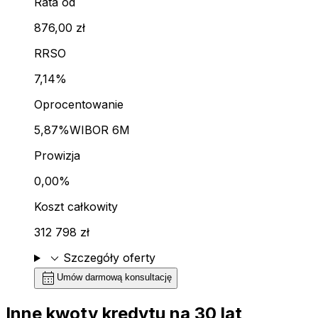
Rata od
876,00 zł
RRSO
7,14%
Oprocentowanie
5,87%
WIBOR 6M
Prowizja
0,00%
Koszt całkowity
312 798 zł
expand_more
Szczegóły oferty
calendar_month
Umów darmową konsultację
Inne kwoty kredytu na
30
lat