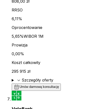
808,00 zł
RRSO
6,11%
Oprocentowanie
5,65%
WIBOR 1M
Prowizja
0,00%
Koszt całkowity
295 915 zł
expand_more
Szczegóły oferty
calendar_month
Umów darmową konsultację
VeloBank