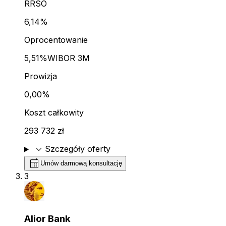
RRSO
6,14%
Oprocentowanie
5,51%
WIBOR 3M
Prowizja
0,00%
Koszt całkowity
293 732 zł
expand_more
Szczegóły oferty
calendar_month
Umów darmową konsultację
3
Alior Bank