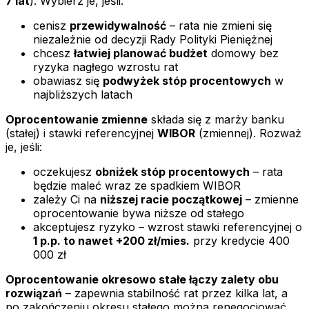
7 lat
). Wybierz je, jeśli:
cenisz
przewidywalność
– rata nie zmieni się
niezależnie od decyzji Rady Polityki Pieniężnej
chcesz
łatwiej planować budżet
domowy bez
ryzyka nagłego wzrostu rat
obawiasz się
podwyżek stóp procentowych
w
najbliższych latach
Oprocentowanie zmienne
składa się z marży banku
(stałej) i stawki referencyjnej
WIBOR
(zmiennej). Rozważ
je, jeśli:
oczekujesz
obniżek stóp procentowych
– rata
będzie maleć wraz ze spadkiem WIBOR
zależy Ci na
niższej racie początkowej
– zmienne
oprocentowanie bywa niższe od stałego
akceptujesz ryzyko – wzrost stawki referencyjnej o
1 p.p. to nawet +200 zł/mies.
przy kredycie 400
000 zł
Oprocentowanie okresowo stałe łączy zalety obu
rozwiązań
– zapewnia stabilność rat przez kilka lat, a
po zakończeniu okresu stałego można renegocjować