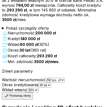
lat z wkładem własnym
30
% w ofercie
Bank Pekao S.A.
wynosi
794,00 zł
miesięcznie. Całkowity koszt kredytu
to
293 290 zł
, w tym
145 850 zł
odsetek. Minimalna
zdolność kredytowa wymaga dochodu netto ok.
3500 zł
/mies.
Pokaż szczegóły oferty
home
Nieruchomość:
200 000 zł
account_balance
Kredyt:
140 000 zł
savings
Wkład:
60 000 zł
(
30
%)
calendar_month
Okres:
30
lat
(
360
rat)
payments
Koszt całkowity:
293 290 zł
trending_up
Min. zdolność:
3500 zł
/mies.
Zmień parametry
Wartość nieruchomości
Okres kredytowania
Wkład własny
compare_arrows
Porównaj oferty