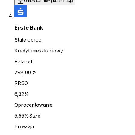
calendar_month
Umów darmową konsultację
Erste Bank
Stałe oproc.
Kredyt mieszkaniowy
Rata od
798,00 zł
RRSO
6,32%
Oprocentowanie
5,55%
Stałe
Prowizja