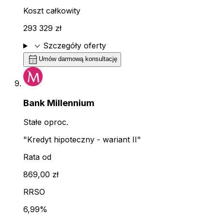
Koszt całkowity
293 329 zł
expand_more
Szczegóły oferty
calendar_month
Umów darmową konsultację
Bank Millennium
Stałe oproc.
"Kredyt hipoteczny - wariant II"
Rata od
869,00 zł
RRSO
6,99%