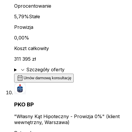
Oprocentowanie
5,79%
Stałe
Prowizja
0,00%
Koszt całkowity
311 395 zł
expand_more
Szczegóły oferty
calendar_month
Umów darmową konsultację
PKO BP
"Własny Kąt Hipoteczny - Prowizja 0%" (klient
wewnętrzny, Warszawa)