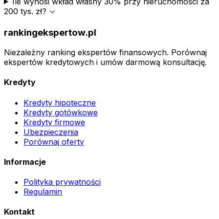
Ile wynosi wkład własny 30% przy nieruchomości za
expand_more
200 tys. zł?
rankingekspertow.pl
Niezależny ranking ekspertów finansowych. Porównaj
ekspertów kredytowych i umów darmową konsultację.
Kredyty
Kredyty hipoteczne
Kredyty gotówkowe
Kredyty firmowe
Ubezpieczenia
Porównaj oferty
Informacje
Polityka prywatności
Regulamin
Kontakt