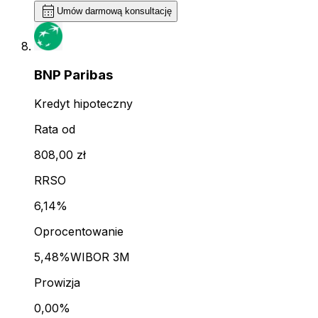
calendar_month
Umów darmową konsultację
BNP Paribas
Kredyt hipoteczny
Rata od
808,00 zł
RRSO
6,14%
Oprocentowanie
5,48%
WIBOR 3M
Prowizja
0,00%