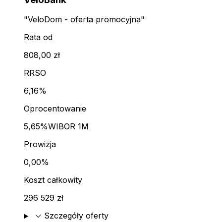
"VeloDom - oferta promocyjna"
Rata od
808,00 zł
RRSO
6,16%
Oprocentowanie
5,65%
WIBOR 1M
Prowizja
0,00%
Koszt całkowity
296 529 zł
expand_more
Szczegóły oferty