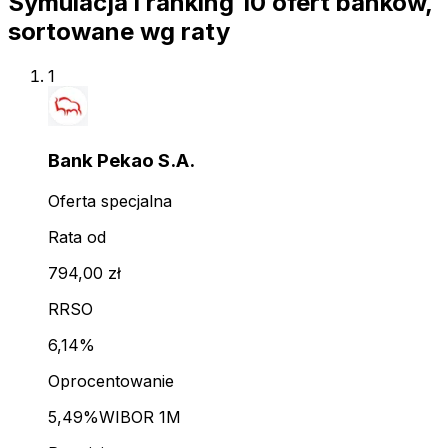
Symulacja i ranking
10
ofert
banków,
sortowane wg raty
1
Bank Pekao S.A.
Oferta specjalna
Rata od
794,00 zł
RRSO
6,14%
Oprocentowanie
5,49%
WIBOR 1M