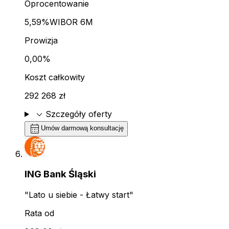
Oprocentowanie
5,59%
WIBOR 6M
Prowizja
0,00%
Koszt całkowity
292 268 zł
expand_more
Szczegóły oferty
calendar_month
Umów darmową konsultację
ING Bank Śląski
"Lato u siebie - Łatwy start"
Rata od