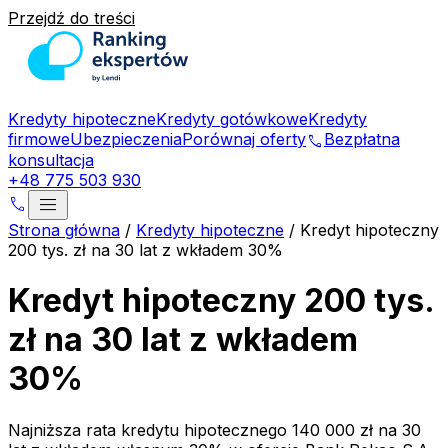
Przejdź do treści
Kredyty hipoteczne
Kredyty gotówkowe
Kredyty
firmowe
Ubezpieczenia
Porównaj oferty
Bezpłatna
phone
konsultacja
+48 775 503 930
menu
phone
Strona główna
/
Kredyty hipoteczne
/
Kredyt hipoteczny
200 tys. zł na 30 lat z wkładem 30%
Kredyt hipoteczny 200 tys.
zł na 30 lat z wkładem
30%
Najniższa rata kredytu hipotecznego
140 000 zł
na
30