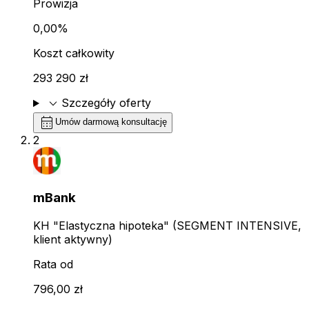
Prowizja
0,00%
Koszt całkowity
293 290 zł
expand_more
Szczegóły oferty
calendar_month
Umów darmową konsultację
2
mBank
KH "Elastyczna hipoteka" (SEGMENT INTENSIVE,
klient aktywny)
Rata od
796,00 zł