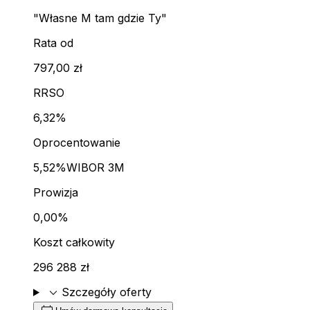
"Własne M tam gdzie Ty"
Rata od
797,00 zł
RRSO
6,32%
Oprocentowanie
5,52%
WIBOR 3M
Prowizja
0,00%
Koszt całkowity
296 288 zł
expand_more
Szczegóły oferty