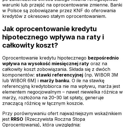
warunki lub przejść na oprocentowanie zmienne. Banki
w Polsce są zobowiązane przez KNF do oferowania
kredytów z okresowo stałym oprocentowaniem.
Jak oprocentowanie kredytu
hipotecznego wpływa na raty i
całkowity koszt?
Oprocentowanie kredytu hipotecznego
bezpośrednio
wpływa na wysokość miesięcznej raty
oraz na
całkowity koszt zobowiązania. Składa się z dwóch
komponentów:
stawki referencyjnej
(np. WIBOR 3M
lub WIBOR 6M) i
marży banku
. O ile na stawkę
referencyjną kredytobiorca nie ma wpływu, marża jest
elementem negocjowalnym – nawet niewielka różnica w
marży, rozłożona na 20–30 lat spłaty, generuje
znaczącą różnicę w łącznym koszcie.
Przy porównywaniu ofert najważniejszym wskaźnikiem
jest
RRSO
(Rzeczywista Roczna Stopa
Oprocentowania), która uwzględnia: