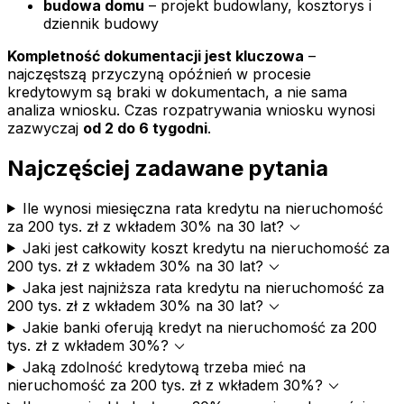
budowa domu
– projekt budowlany, kosztorys i
dziennik budowy
Kompletność dokumentacji jest kluczowa
–
najczęstszą przyczyną opóźnień w procesie
kredytowym są braki w dokumentach, a nie sama
analiza wniosku. Czas rozpatrywania wniosku wynosi
zazwyczaj
od 2 do 6 tygodni
.
Najczęściej zadawane pytania
Ile wynosi miesięczna rata kredytu na nieruchomość
expand_more
za 200 tys. zł z wkładem 30% na 30 lat?
Jaki jest całkowity koszt kredytu na nieruchomość za
expand_more
200 tys. zł z wkładem 30% na 30 lat?
Jaka jest najniższa rata kredytu na nieruchomość za
expand_more
200 tys. zł z wkładem 30% na 30 lat?
Jakie banki oferują kredyt na nieruchomość za 200
expand_more
tys. zł z wkładem 30%?
Jaką zdolność kredytową trzeba mieć na
expand_more
nieruchomość za 200 tys. zł z wkładem 30%?