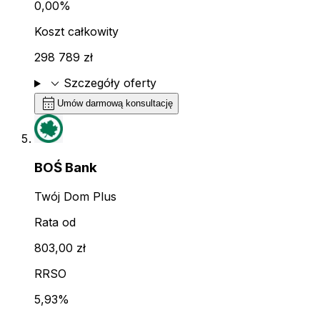
0,00%
Koszt całkowity
298 789 zł
expand_more
Szczegóły oferty
calendar_month
Umów darmową konsultację
BOŚ Bank
Twój Dom Plus
Rata od
803,00 zł
RRSO
5,93%