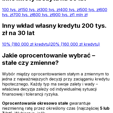
100 tys.
zł
150 tys.
zł
300 tys.
zł
400 tys.
zł
500 tys.
zł
600
tys.
zł
700 tys.
zł
800 tys.
zł
900 tys.
zł
1 mln
zł
Inny wkład własny kredytu
200 tys.
zł na
30
lat
10
% (
180 000 zł
kredytu)
20
% (
160 000 zł
kredytu)
Jakie oprocentowanie wybrać –
stałe czy zmienne?
Wybór między oprocentowaniem stałym a zmiennym to
jedna z najważniejszych decyzji przy zaciąganiu kredytu
hipotecznego. Każdy typ ma swoje zalety i wady –
właściwa decyzja zależy od indywidualnej sytuacji
finansowej i tolerancji ryzyka.
Oprocentowanie okresowo stałe
gwarantuje
niezmienną ratę przez określony czas (najczęściej
5 lub