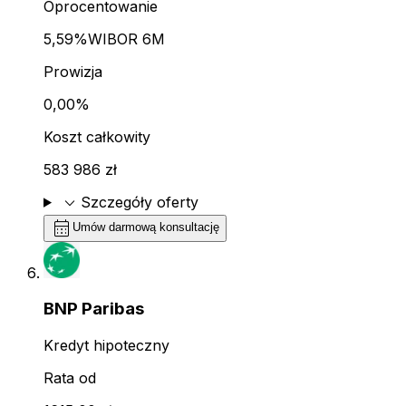
Oprocentowanie
5,59%
WIBOR 6M
Prowizja
0,00%
Koszt całkowity
583 986 zł
expand_more
Szczegóły oferty
calendar_month
Umów darmową konsultację
BNP Paribas
Kredyt hipoteczny
Rata od