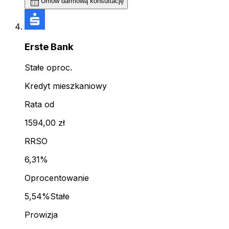
calendar_month
Umów darmową konsultację
Erste Bank
Stałe oproc.
Kredyt mieszkaniowy
Rata od
1594,00 zł
RRSO
6,31%
Oprocentowanie
5,54%
Stałe
Prowizja