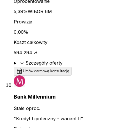
Oprocentowanie
5,39%
WIBOR 6M
Prowizja
0,00%
Koszt całkowity
594 294 zł
expand_more
Szczegóły oferty
calendar_month
Umów darmową konsultację
Bank Millennium
Stałe oproc.
"Kredyt hipoteczny - wariant II"