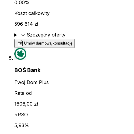
0,00%
Koszt całkowity
596 614 zł
expand_more
Szczegóły oferty
calendar_month
Umów darmową konsultację
BOŚ Bank
Twój Dom Plus
Rata od
1606,00 zł
RRSO
5,93%