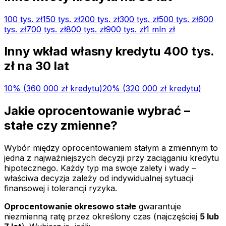
100 tys.
zł
150 tys.
zł
200 tys.
zł
300 tys.
zł
500 tys.
zł
600
tys.
zł
700 tys.
zł
800 tys.
zł
900 tys.
zł
1 mln
zł
Inny wkład własny kredytu
400 tys.
zł na
30
lat
10
% (
360 000 zł
kredytu)
20
% (
320 000 zł
kredytu)
Jakie oprocentowanie wybrać –
stałe czy zmienne?
Wybór między oprocentowaniem stałym a zmiennym to
jedna z najważniejszych decyzji przy zaciąganiu kredytu
hipotecznego. Każdy typ ma swoje zalety i wady –
właściwa decyzja zależy od indywidualnej sytuacji
finansowej i tolerancji ryzyka.
Oprocentowanie okresowo stałe
gwarantuje
niezmienną ratę przez określony czas (najczęściej
5 lub