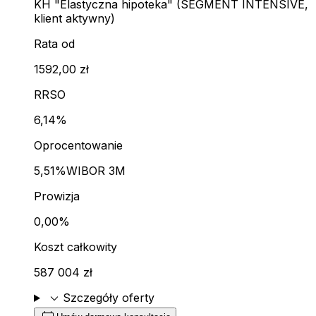
KH "Elastyczna hipoteka" (SEGMENT INTENSIVE,
klient aktywny)
Rata od
1592,00 zł
RRSO
6,14%
Oprocentowanie
5,51%
WIBOR 3M
Prowizja
0,00%
Koszt całkowity
587 004 zł
expand_more
Szczegóły oferty