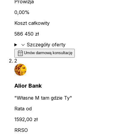
Prowizja
0,00%
Koszt całkowity
586 450 zł
expand_more
Szczegóły oferty
calendar_month
Umów darmową konsultację
2
Alior Bank
"Własne M tam gdzie Ty"
Rata od
1592,00 zł
RRSO