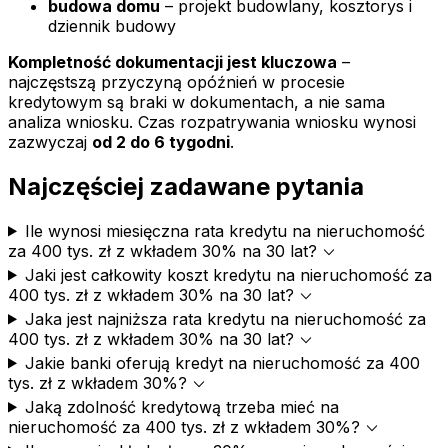
budowa domu
– projekt budowlany, kosztorys i
dziennik budowy
Kompletność dokumentacji jest kluczowa
–
najczęstszą przyczyną opóźnień w procesie
kredytowym są braki w dokumentach, a nie sama
analiza wniosku. Czas rozpatrywania wniosku wynosi
zazwyczaj
od 2 do 6 tygodni
.
Najczęściej zadawane pytania
Ile wynosi miesięczna rata kredytu na nieruchomość
expand_more
za 400 tys. zł z wkładem 30% na 30 lat?
Jaki jest całkowity koszt kredytu na nieruchomość za
expand_more
400 tys. zł z wkładem 30% na 30 lat?
Jaka jest najniższa rata kredytu na nieruchomość za
expand_more
400 tys. zł z wkładem 30% na 30 lat?
Jakie banki oferują kredyt na nieruchomość za 400
expand_more
tys. zł z wkładem 30%?
Jaką zdolność kredytową trzeba mieć na
expand_more
nieruchomość za 400 tys. zł z wkładem 30%?