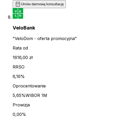
calendar_month
Umów darmową konsultację
VeloBank
"VeloDom - oferta promocyjna"
Rata od
1616,00 zł
RRSO
6,16%
Oprocentowanie
5,65%
WIBOR 1M
Prowizja
0,00%