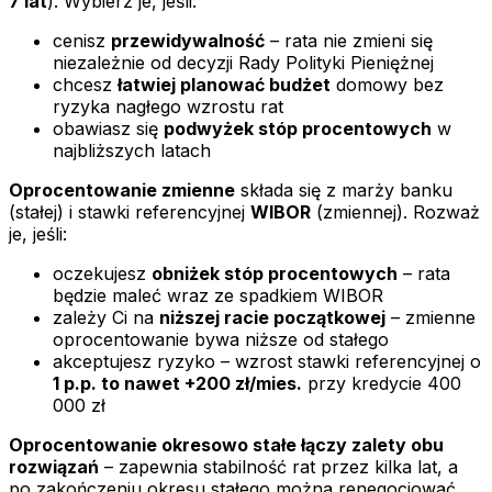
7 lat
). Wybierz je, jeśli:
cenisz
przewidywalność
– rata nie zmieni się
niezależnie od decyzji Rady Polityki Pieniężnej
chcesz
łatwiej planować budżet
domowy bez
ryzyka nagłego wzrostu rat
obawiasz się
podwyżek stóp procentowych
w
najbliższych latach
Oprocentowanie zmienne
składa się z marży banku
(stałej) i stawki referencyjnej
WIBOR
(zmiennej). Rozważ
je, jeśli:
oczekujesz
obniżek stóp procentowych
– rata
będzie maleć wraz ze spadkiem WIBOR
zależy Ci na
niższej racie początkowej
– zmienne
oprocentowanie bywa niższe od stałego
akceptujesz ryzyko – wzrost stawki referencyjnej o
1 p.p. to nawet +200 zł/mies.
przy kredycie 400
000 zł
Oprocentowanie okresowo stałe łączy zalety obu
rozwiązań
– zapewnia stabilność rat przez kilka lat, a
po zakończeniu okresu stałego można renegocjować