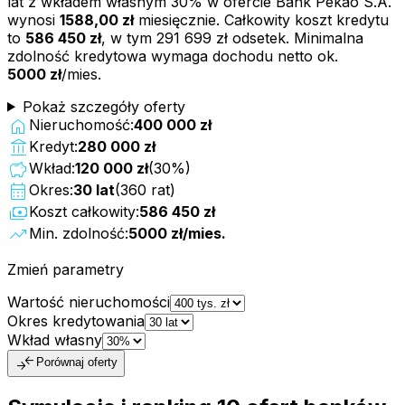
lat z wkładem własnym
30
% w ofercie
Bank Pekao S.A.
wynosi
1588,00 zł
miesięcznie. Całkowity koszt kredytu
to
586 450 zł
, w tym
291 699 zł
odsetek. Minimalna
zdolność kredytowa wymaga dochodu netto ok.
5000 zł
/mies.
Pokaż szczegóły oferty
home
Nieruchomość:
400 000 zł
account_balance
Kredyt:
280 000 zł
savings
Wkład:
120 000 zł
(
30
%)
calendar_month
Okres:
30
lat
(
360
rat)
payments
Koszt całkowity:
586 450 zł
trending_up
Min. zdolność:
5000 zł
/mies.
Zmień parametry
Wartość nieruchomości
Okres kredytowania
Wkład własny
compare_arrows
Porównaj oferty