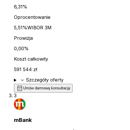
6,31%
Oprocentowanie
5,51%
WIBOR 3M
Prowizja
0,00%
Koszt całkowity
591 544 zł
expand_more
Szczegóły oferty
calendar_month
Umów darmową konsultację
3
mBank