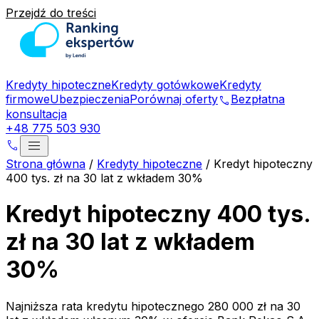
Przejdź do treści
Kredyty hipoteczne
Kredyty gotówkowe
Kredyty
firmowe
Ubezpieczenia
Porównaj oferty
Bezpłatna
phone
konsultacja
+48 775 503 930
menu
phone
Strona główna
/
Kredyty hipoteczne
/
Kredyt hipoteczny
400 tys. zł na 30 lat z wkładem 30%
Kredyt hipoteczny 400 tys.
zł na 30 lat z wkładem
30%
Najniższa rata kredytu hipotecznego
280 000 zł
na
30