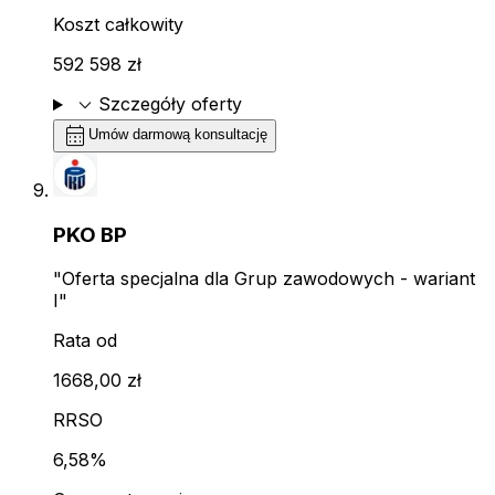
Koszt całkowity
592 598 zł
expand_more
Szczegóły oferty
calendar_month
Umów darmową konsultację
PKO BP
"Oferta specjalna dla Grup zawodowych - wariant
I"
Rata od
1668,00 zł
RRSO
6,58%