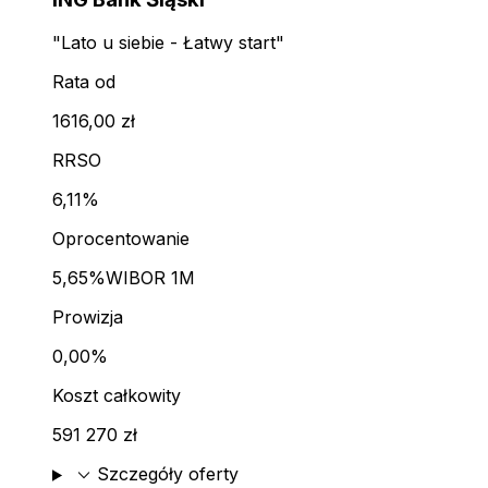
"Lato u siebie - Łatwy start"
Rata od
1616,00 zł
RRSO
6,11%
Oprocentowanie
5,65%
WIBOR 1M
Prowizja
0,00%
Koszt całkowity
591 270 zł
expand_more
Szczegóły oferty