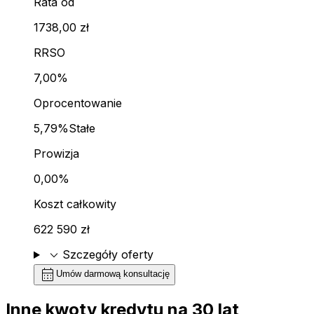
Rata od
1738,00 zł
RRSO
7,00%
Oprocentowanie
5,79%
Stałe
Prowizja
0,00%
Koszt całkowity
622 590 zł
expand_more
Szczegóły oferty
calendar_month
Umów darmową konsultację
Inne kwoty kredytu na
30
lat