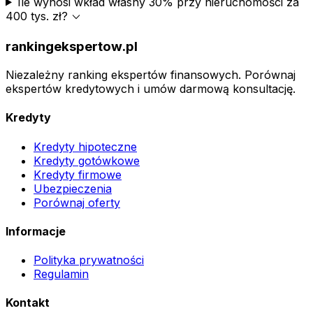
Ile wynosi wkład własny 30% przy nieruchomości za
expand_more
400 tys. zł?
rankingekspertow.pl
Niezależny ranking ekspertów finansowych. Porównaj
ekspertów kredytowych i umów darmową konsultację.
Kredyty
Kredyty hipoteczne
Kredyty gotówkowe
Kredyty firmowe
Ubezpieczenia
Porównaj oferty
Informacje
Polityka prywatności
Regulamin
Kontakt