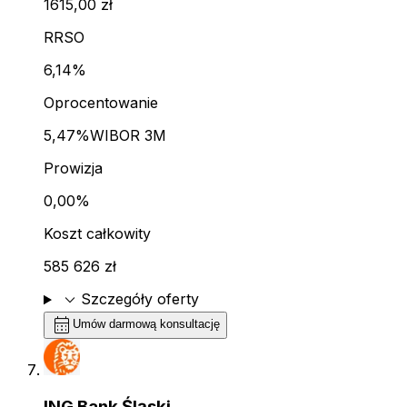
1615,00 zł
RRSO
6,14%
Oprocentowanie
5,47%
WIBOR 3M
Prowizja
0,00%
Koszt całkowity
585 626 zł
expand_more
Szczegóły oferty
calendar_month
Umów darmową konsultację
ING Bank Śląski