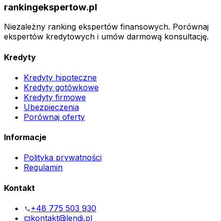
rankingekspertow.pl
Niezależny ranking ekspertów finansowych. Porównaj
ekspertów kredytowych i umów darmową konsultację.
Kredyty
Kredyty hipoteczne
Kredyty gotówkowe
Kredyty firmowe
Ubezpieczenia
Porównaj oferty
Informacje
Polityka prywatności
Regulamin
Kontakt
+48 775 503 930
phone
kontakt@lendi.pl
mail