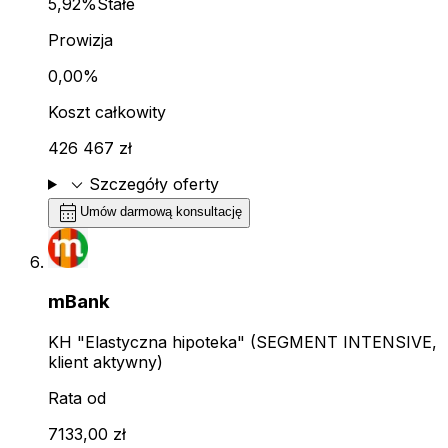
5,92%
Stałe
Prowizja
0,00%
Koszt całkowity
426 467 zł
expand_more
Szczegóły oferty
calendar_month
Umów darmową konsultację
mBank
KH "Elastyczna hipoteka" (SEGMENT INTENSIVE,
klient aktywny)
Rata od
7133,00 zł