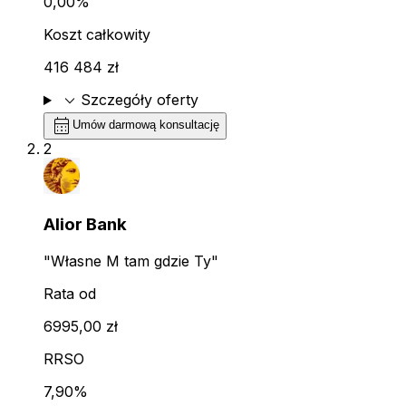
0,00%
Koszt całkowity
416 484 zł
expand_more
Szczegóły oferty
calendar_month
Umów darmową konsultację
2
Alior Bank
"Własne M tam gdzie Ty"
Rata od
6995,00 zł
RRSO
7,90%