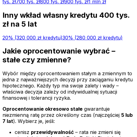
tys.
zł
700 tys.
zł
800 tys.
zł
900 tys.
zł
1 mln
zł
Inny wkład własny kredytu
400 tys.
zł na
5
lat
20
% (
320 000 zł
kredytu)
30
% (
280 000 zł
kredytu)
Jakie oprocentowanie wybrać –
stałe czy zmienne?
Wybór między oprocentowaniem stałym a zmiennym to
jedna z najważniejszych decyzji przy zaciąganiu kredytu
hipotecznego. Każdy typ ma swoje zalety i wady –
właściwa decyzja zależy od indywidualnej sytuacji
finansowej i tolerancji ryzyka.
Oprocentowanie okresowo stałe
gwarantuje
niezmienną ratę przez określony czas (najczęściej
5 lub
7 lat
). Wybierz je, jeśli:
cenisz
przewidywalność
– rata nie zmieni się