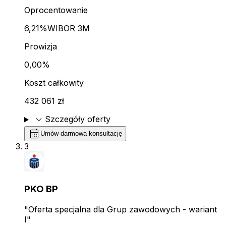
Oprocentowanie
6,21%
WIBOR 3M
Prowizja
0,00%
Koszt całkowity
432 061 zł
expand_more
Szczegóły oferty
calendar_month
Umów darmową konsultację
3
PKO BP
"Oferta specjalna dla Grup zawodowych - wariant
I"