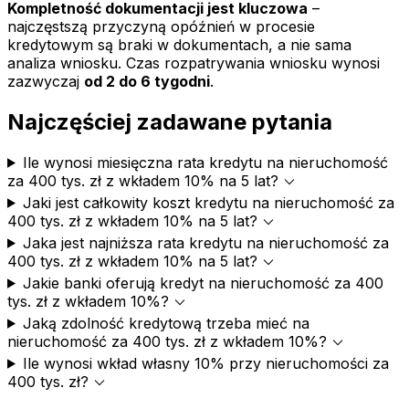
Kompletność dokumentacji jest kluczowa
–
najczęstszą przyczyną opóźnień w procesie
kredytowym są braki w dokumentach, a nie sama
analiza wniosku. Czas rozpatrywania wniosku wynosi
zazwyczaj
od 2 do 6 tygodni
.
Najczęściej zadawane pytania
Ile wynosi miesięczna rata kredytu na nieruchomość
expand_more
za 400 tys. zł z wkładem 10% na 5 lat?
Jaki jest całkowity koszt kredytu na nieruchomość za
expand_more
400 tys. zł z wkładem 10% na 5 lat?
Jaka jest najniższa rata kredytu na nieruchomość za
expand_more
400 tys. zł z wkładem 10% na 5 lat?
Jakie banki oferują kredyt na nieruchomość za 400
expand_more
tys. zł z wkładem 10%?
Jaką zdolność kredytową trzeba mieć na
expand_more
nieruchomość za 400 tys. zł z wkładem 10%?
Ile wynosi wkład własny 10% przy nieruchomości za
expand_more
400 tys. zł?