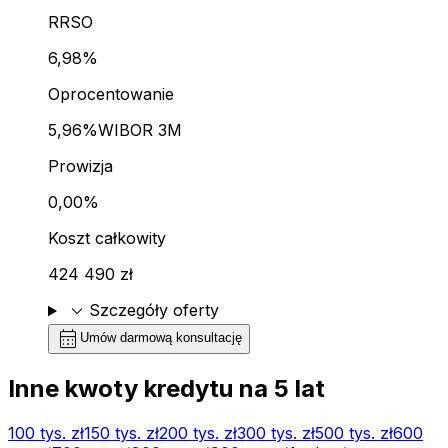
RRSO
6,98%
Oprocentowanie
5,96%
WIBOR 3M
Prowizja
0,00%
Koszt całkowity
424 490 zł
expand_more
Szczegóły oferty
calendar_month
Umów darmową konsultację
Inne kwoty kredytu na
5
lat
100 tys.
zł
150 tys.
zł
200 tys.
zł
300 tys.
zł
500 tys.
zł
600