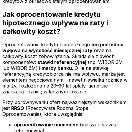
kredytów z okresowo stałym oprocentowaniem.
Jak oprocentowanie kredytu
hipotecznego wpływa na raty i
całkowity koszt?
Oprocentowanie kredytu hipotecznego
bezpośrednio
wpływa na wysokość miesięcznej raty
oraz na
całkowity koszt zobowiązania. Składa się z dwóch
komponentów:
stawki referencyjnej
(np. WIBOR 3M
lub WIBOR 6M) i
marży banku
. O ile na stawkę
referencyjną kredytobiorca nie ma wpływu, marża jest
elementem negocjowalnym – nawet niewielka różnica w
marży, rozłożona na 20–30 lat spłaty, generuje
znaczącą różnicę w łącznym koszcie.
Przy porównywaniu ofert najważniejszym wskaźnikiem
jest
RRSO
(Rzeczywista Roczna Stopa
Oprocentowania), która uwzględnia:
oprocentowanie nominalne
(marża + stawka
referencyjna)