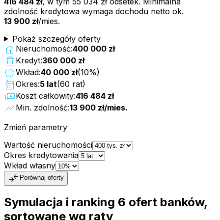
416 484 zł
, w tym
55 034 zł
odsetek. Minimalna
zdolność kredytowa wymaga dochodu netto ok.
13 900 zł
/mies.
Pokaż szczegóły oferty
home
Nieruchomość:
400 000 zł
account_balance
Kredyt:
360 000 zł
savings
Wkład:
40 000 zł
(
10
%)
calendar_month
Okres:
5
lat
(
60
rat)
payments
Koszt całkowity:
416 484 zł
trending_up
Min. zdolność:
13 900 zł
/mies.
Zmień parametry
Wartość nieruchomości
Okres kredytowania
Wkład własny
compare_arrows
Porównaj oferty
Symulacja i ranking
6
ofert
banków,
sortowane wg raty