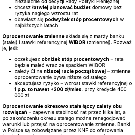
niezależnie od decyzji Rady Polityki Pieniężnej
chcesz
łatwiej planować budżet
domowy bez
ryzyka nagłego wzrostu rat
obawiasz się
podwyżek stóp procentowych
w
najbliższych latach
Oprocentowanie zmienne
składa się z marży banku
(stałej) i stawki referencyjnej
WIBOR
(zmiennej). Rozważ
je, jeśli:
oczekujesz
obniżek stóp procentowych
– rata
będzie maleć wraz ze spadkiem WIBOR
zależy Ci na
niższej racie początkowej
– zmienne
oprocentowanie bywa niższe od stałego
akceptujesz ryzyko – wzrost stawki referencyjnej o
1 p.p. to nawet +200 zł/mies.
przy kredycie 400
000 zł
Oprocentowanie okresowo stałe łączy zalety obu
rozwiązań
– zapewnia stabilność rat przez kilka lat, a
po zakończeniu okresu stałego można renegocjować
warunki lub przejść na oprocentowanie zmienne. Banki
w Polsce są zobowiązane przez KNF do oferowania