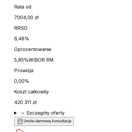
Rata od
7004,00 zł
RRSO
6,48%
Oprocentowanie
5,85%
WIBOR 6M
Prowizja
0,00%
Koszt całkowity
420 311 zł
expand_more
Szczegóły oferty
calendar_month
Umów darmową konsultację