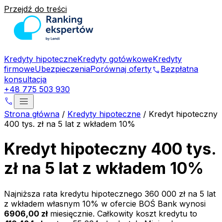
Przejdź do treści
Kredyty hipoteczne
Kredyty gotówkowe
Kredyty
firmowe
Ubezpieczenia
Porównaj oferty
Bezpłatna
phone
konsultacja
+48 775 503 930
menu
phone
Strona główna
/
Kredyty hipoteczne
/
Kredyt hipoteczny
400 tys. zł na 5 lat z wkładem 10%
Kredyt hipoteczny 400 tys.
zł na 5 lat z wkładem 10%
Najniższa rata kredytu hipotecznego
360 000 zł
na
5
lat
z wkładem własnym
10
% w ofercie
BOŚ Bank
wynosi
6906,00 zł
miesięcznie. Całkowity koszt kredytu to