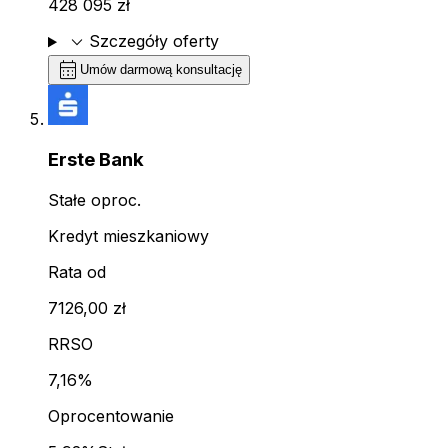
428 095 zł
expand_more
Szczegóły oferty
calendar_month
Umów darmową konsultację
Erste Bank
Stałe oproc.
Kredyt mieszkaniowy
Rata od
7126,00 zł
RRSO
7,16%
Oprocentowanie