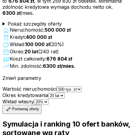
to
676 804 zł
, w tym
259 830 zł
odsetek. Minimalna
zdolność kredytowa wymaga dochodu netto ok.
6300 zł
/mies.
Pokaż szczegóły oferty
home
Nieruchomość:
500 000 zł
account_balance
Kredyt:
400 000 zł
savings
Wkład:
100 000 zł
(
20
%)
calendar_month
Okres:
20
lat
(
240
rat)
payments
Koszt całkowity:
676 804 zł
trending_up
Min. zdolność:
6300 zł
/mies.
Zmień parametry
Wartość nieruchomości
Okres kredytowania
Wkład własny
compare_arrows
Porównaj oferty
Symulacja i ranking
10
ofert
banków,
sortowane wg raty