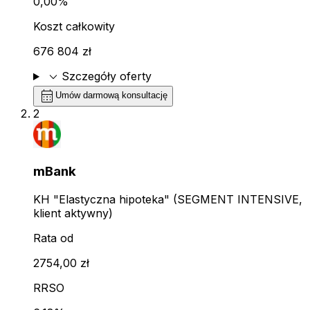
0,00%
Koszt całkowity
676 804 zł
expand_more
Szczegóły oferty
calendar_month
Umów darmową konsultację
2
mBank
KH "Elastyczna hipoteka" (SEGMENT INTENSIVE,
klient aktywny)
Rata od
2754,00 zł
RRSO