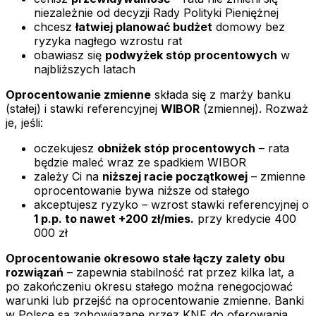
niezależnie od decyzji Rady Polityki Pieniężnej
chcesz
łatwiej planować budżet
domowy bez
ryzyka nagłego wzrostu rat
obawiasz się
podwyżek stóp procentowych
w
najbliższych latach
Oprocentowanie zmienne
składa się z marży banku
(stałej) i stawki referencyjnej
WIBOR
(zmiennej). Rozważ
je, jeśli:
oczekujesz
obniżek stóp procentowych
– rata
będzie maleć wraz ze spadkiem WIBOR
zależy Ci na
niższej racie początkowej
– zmienne
oprocentowanie bywa niższe od stałego
akceptujesz ryzyko – wzrost stawki referencyjnej o
1 p.p. to nawet +200 zł/mies.
przy kredycie 400
000 zł
Oprocentowanie okresowo stałe łączy zalety obu
rozwiązań
– zapewnia stabilność rat przez kilka lat, a
po zakończeniu okresu stałego można renegocjować
warunki lub przejść na oprocentowanie zmienne. Banki
w Polsce są zobowiązane przez KNF do oferowania