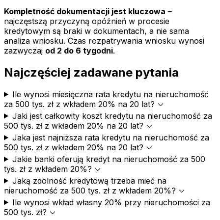
Kompletność dokumentacji jest kluczowa
–
najczęstszą przyczyną opóźnień w procesie
kredytowym są braki w dokumentach, a nie sama
analiza wniosku. Czas rozpatrywania wniosku wynosi
zazwyczaj
od 2 do 6 tygodni
.
Najczęściej zadawane pytania
Ile wynosi miesięczna rata kredytu na nieruchomość
expand_more
za 500 tys. zł z wkładem 20% na 20 lat?
Jaki jest całkowity koszt kredytu na nieruchomość za
expand_more
500 tys. zł z wkładem 20% na 20 lat?
Jaka jest najniższa rata kredytu na nieruchomość za
expand_more
500 tys. zł z wkładem 20% na 20 lat?
Jakie banki oferują kredyt na nieruchomość za 500
expand_more
tys. zł z wkładem 20%?
Jaką zdolność kredytową trzeba mieć na
expand_more
nieruchomość za 500 tys. zł z wkładem 20%?
Ile wynosi wkład własny 20% przy nieruchomości za
expand_more
500 tys. zł?