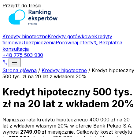
Przejdź do treści
Kredyty hipoteczne
Kredyty gotówkowe
Kredyty
firmowe
Ubezpieczenia
Porównaj oferty
Bezpłatna
phone
konsultacja
+48 775 503 930
menu
phone
Strona główna
/
Kredyty hipoteczne
/
Kredyt hipoteczny
500 tys. zł na 20 lat z wkładem 20%
Kredyt hipoteczny 500 tys.
zł na 20 lat z wkładem 20%
Najniższa rata kredytu hipotecznego
400 000 zł
na
20
lat z wkładem własnym
20
% w ofercie
Bank Pekao S.A.
wynosi
2749,00 zł
miesięcznie. Całkowity koszt kredytu