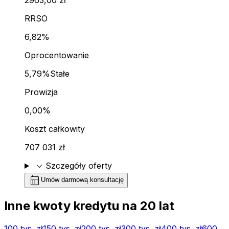
RRSO
6,82%
Oprocentowanie
5,79%
Stałe
Prowizja
0,00%
Koszt całkowity
707 031 zł
expand_more
Szczegóły oferty
calendar_month
Umów darmową konsultację
Inne kwoty kredytu na
20
lat
100 tys.
zł
150 tys.
zł
200 tys.
zł
300 tys.
zł
400 tys.
zł
600