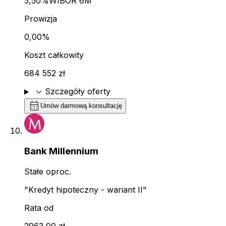
5,50%
WIBOR 6M
Prowizja
0,00%
Koszt całkowity
684 552 zł
expand_more
Szczegóły oferty
calendar_month
Umów darmową konsultację
Bank Millennium
Stałe oproc.
"Kredyt hipoteczny - wariant II"
Rata od
2963,00 zł