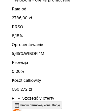
"VeloDom - oferta promocyjna"
Rata od
2786,00 zł
RRSO
6,18%
Oprocentowanie
5,65%
WIBOR 1M
Prowizja
0,00%
Koszt całkowity
680 272 zł
expand_more
Szczegóły oferty
calendar_month
Umów darmową konsultację