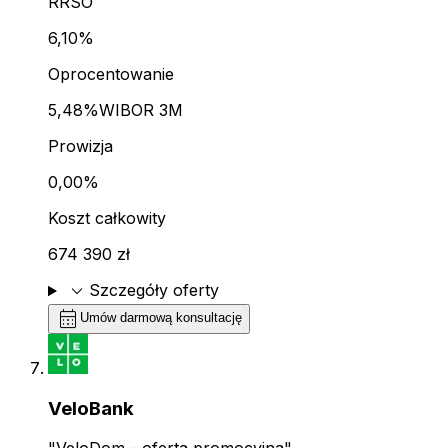
RRSO
6,10%
Oprocentowanie
5,48%
WIBOR 3M
Prowizja
0,00%
Koszt całkowity
674 390 zł
expand_more
Szczegóły oferty
calendar_month
Umów darmową konsultację
VeloBank