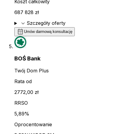
Koszt całkowity
687 828 zł
expand_more
Szczegóły oferty
calendar_month
Umów darmową konsultację
BOŚ Bank
Twój Dom Plus
Rata od
2772,00 zł
RRSO
5,89%
Oprocentowanie