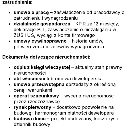
zatrudnienia:
umowa o pracę
– zaświadczenie od pracodawcy o
zatrudnieniu i wynagrodzeniu
działalność gospodarcza
– KPiR za 12 miesięcy,
deklaracje PIT, zaświadczenie o niezaleganiu w
ZUS i US, wyciągi z konta firmowego
umowy cywilnoprawne
– historia umów,
potwierdzenia przelewów wynagrodzenia
Dokumenty dotyczące nieruchomości:
odpis z księgi wieczystej
– aktualny stan prawny
nieruchomości
akt własności
lub umowa deweloperska
umowa przedwstępna
sprzedaży z określoną
ceną i warunkami
operat szacunkowy
– wycena nieruchomości
przez rzeczoznawcę
rynek pierwotny
– dodatkowo pozwolenie na
budowę i harmonogram płatności dewelopera
budowa domu
– projekt budowlany, kosztorys i
dziennik budowy