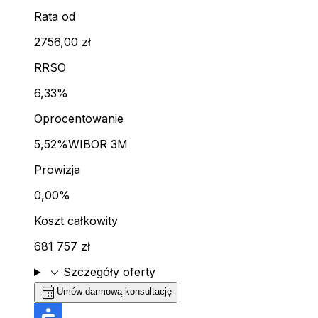
Rata od
2756,00 zł
RRSO
6,33%
Oprocentowanie
5,52%
WIBOR 3M
Prowizja
0,00%
Koszt całkowity
681 757 zł
expand_more
Szczegóły oferty
calendar_month
Umów darmową konsultację