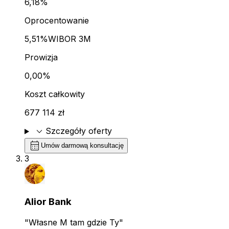
6,18%
Oprocentowanie
5,51%
WIBOR 3M
Prowizja
0,00%
Koszt całkowity
677 114 zł
expand_more
Szczegóły oferty
calendar_month
Umów darmową konsultację
3
Alior Bank
"Własne M tam gdzie Ty"