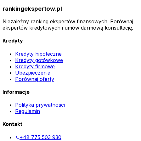
rankingekspertow.pl
Niezależny ranking ekspertów finansowych. Porównaj
ekspertów kredytowych i umów darmową konsultację.
Kredyty
Kredyty hipoteczne
Kredyty gotówkowe
Kredyty firmowe
Ubezpieczenia
Porównaj oferty
Informacje
Polityka prywatności
Regulamin
Kontakt
+48 775 503 930
phone