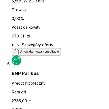
5,59%
WIBOR 6M
Prowizja
0,00%
Koszt całkowity
670 311 zł
expand_more
Szczegóły oferty
calendar_month
Umów darmową konsultację
BNP Paribas
Kredyt hipoteczny
Rata od
2785,00 zł