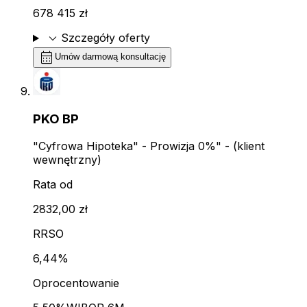
678 415 zł
expand_more
Szczegóły oferty
calendar_month
Umów darmową konsultację
PKO BP
"Cyfrowa Hipoteka" - Prowizja 0%" - (klient
wewnętrzny)
Rata od
2832,00 zł
RRSO
6,44%
Oprocentowanie