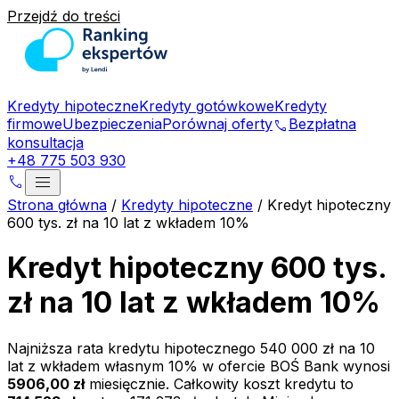
Przejdź do treści
Kredyty hipoteczne
Kredyty gotówkowe
Kredyty
firmowe
Ubezpieczenia
Porównaj oferty
Bezpłatna
phone
konsultacja
+48 775 503 930
menu
phone
Strona główna
/
Kredyty hipoteczne
/
Kredyt hipoteczny
600 tys. zł na 10 lat z wkładem 10%
Kredyt hipoteczny 600 tys.
zł na 10 lat z wkładem 10%
Najniższa rata kredytu hipotecznego
540 000 zł
na
10
lat z wkładem własnym
10
% w ofercie
BOŚ Bank
wynosi
5906,00 zł
miesięcznie. Całkowity koszt kredytu to