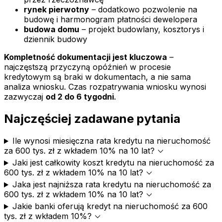
rynek pierwotny
– dodatkowo pozwolenie na
budowę i harmonogram płatności dewelopera
budowa domu
– projekt budowlany, kosztorys i
dziennik budowy
Kompletność dokumentacji jest kluczowa
–
najczęstszą przyczyną opóźnień w procesie
kredytowym są braki w dokumentach, a nie sama
analiza wniosku. Czas rozpatrywania wniosku wynosi
zazwyczaj
od 2 do 6 tygodni
.
Najczęściej zadawane pytania
Ile wynosi miesięczna rata kredytu na nieruchomość
expand_more
za 600 tys. zł z wkładem 10% na 10 lat?
Jaki jest całkowity koszt kredytu na nieruchomość za
expand_more
600 tys. zł z wkładem 10% na 10 lat?
Jaka jest najniższa rata kredytu na nieruchomość za
expand_more
600 tys. zł z wkładem 10% na 10 lat?
Jakie banki oferują kredyt na nieruchomość za 600
expand_more
tys. zł z wkładem 10%?