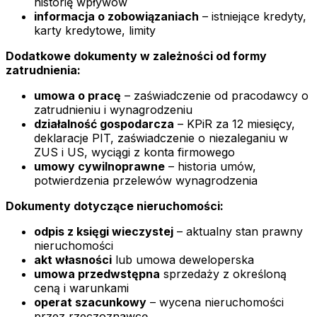
historię wpływów
informacja o zobowiązaniach
– istniejące kredyty,
karty kredytowe, limity
Dodatkowe dokumenty w zależności od formy
zatrudnienia:
umowa o pracę
– zaświadczenie od pracodawcy o
zatrudnieniu i wynagrodzeniu
działalność gospodarcza
– KPiR za 12 miesięcy,
deklaracje PIT, zaświadczenie o niezaleganiu w
ZUS i US, wyciągi z konta firmowego
umowy cywilnoprawne
– historia umów,
potwierdzenia przelewów wynagrodzenia
Dokumenty dotyczące nieruchomości:
odpis z księgi wieczystej
– aktualny stan prawny
nieruchomości
akt własności
lub umowa deweloperska
umowa przedwstępna
sprzedaży z określoną
ceną i warunkami
operat szacunkowy
– wycena nieruchomości
przez rzeczoznawcę