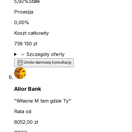
5,92%
Stałe
Prowizja
0,00%
Koszt całkowity
739 150 zł
expand_more
Szczegóły oferty
calendar_month
Umów darmową konsultację
Alior Bank
"Własne M tam gdzie Ty"
Rata od
6052,00 zł