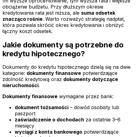
Im wyższe oprocentowanie, tym wyższa rata i większe
obciążenie budżetu. Przy dłuższym okresie
kredytowania rata jest niższa, ale
suma odsetek
znacząco rośnie
. Warto rozważyć strategię nadpłat,
która pozwala skrócić okres kredytowania i obniżyć
łączny koszt odsetek.
Jakie dokumenty są potrzebne do
kredytu hipotecznego?
Dokumenty do kredytu hipotecznego dzielą się na dwie
kategorie:
dokumenty finansowe
potwierdzające
zdolność kredytową oraz
dokumenty dotyczące
nieruchomości
.
Dokumenty finansowe
wymagane przez bank:
dokument tożsamości
– dowód osobisty lub
paszport
zaświadczenie o dochodach
za ostatnie 3–6
miesięcy
wyciągi z konta bankowego
potwierdzające