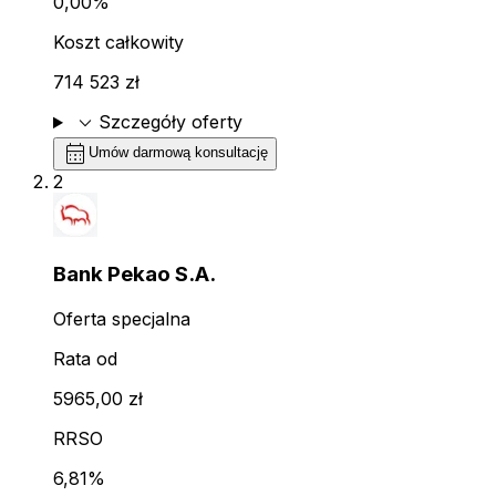
0,00%
Koszt całkowity
714 523 zł
expand_more
Szczegóły oferty
calendar_month
Umów darmową konsultację
2
Bank Pekao S.A.
Oferta specjalna
Rata od
5965,00 zł
RRSO
6,81%