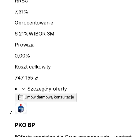
RRSO
7,31%
Oprocentowanie
6,21%
WIBOR 3M
Prowizja
0,00%
Koszt całkowity
747 155 zł
expand_more
Szczegóły oferty
calendar_month
Umów darmową konsultację
PKO BP