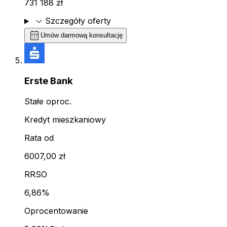
731 188 zł
expand_more
Szczegóły oferty
calendar_month
Umów darmową konsultację
Erste Bank
Stałe oproc.
Kredyt mieszkaniowy
Rata od
6007,00 zł
RRSO
6,86%
Oprocentowanie