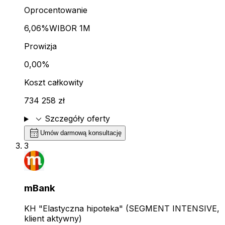
Oprocentowanie
6,06%
WIBOR 1M
Prowizja
0,00%
Koszt całkowity
734 258 zł
expand_more
Szczegóły oferty
calendar_month
Umów darmową konsultację
3
mBank
KH "Elastyczna hipoteka" (SEGMENT INTENSIVE,
klient aktywny)