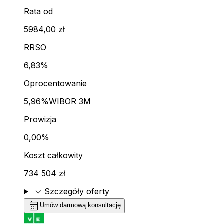
Rata od
5984,00 zł
RRSO
6,83%
Oprocentowanie
5,96%
WIBOR 3M
Prowizja
0,00%
Koszt całkowity
734 504 zł
expand_more
Szczegóły oferty
calendar_month
Umów darmową konsultację