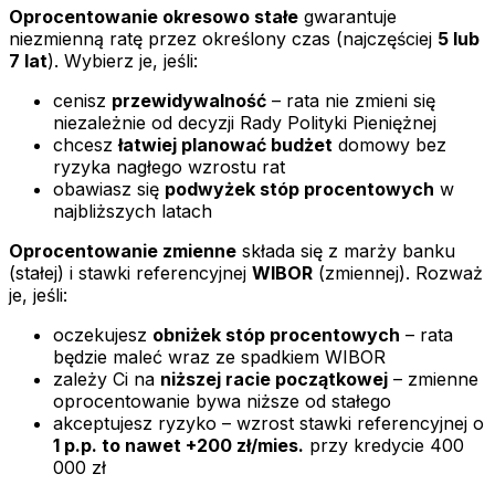
Oprocentowanie okresowo stałe
gwarantuje
niezmienną ratę przez określony czas (najczęściej
5 lub
7 lat
). Wybierz je, jeśli:
cenisz
przewidywalność
– rata nie zmieni się
niezależnie od decyzji Rady Polityki Pieniężnej
chcesz
łatwiej planować budżet
domowy bez
ryzyka nagłego wzrostu rat
obawiasz się
podwyżek stóp procentowych
w
najbliższych latach
Oprocentowanie zmienne
składa się z marży banku
(stałej) i stawki referencyjnej
WIBOR
(zmiennej). Rozważ
je, jeśli:
oczekujesz
obniżek stóp procentowych
– rata
będzie maleć wraz ze spadkiem WIBOR
zależy Ci na
niższej racie początkowej
– zmienne
oprocentowanie bywa niższe od stałego
akceptujesz ryzyko – wzrost stawki referencyjnej o
1 p.p. to nawet +200 zł/mies.
przy kredycie 400
000 zł