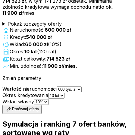
714 523 zł
, w tym
171 273 zł
odsetek. Minimalna
zdolność kredytowa wymaga dochodu netto ok.
11 900 zł
/mies.
Pokaż szczegóły oferty
home
Nieruchomość:
600 000 zł
account_balance
Kredyt:
540 000 zł
savings
Wkład:
60 000 zł
(
10
%)
calendar_month
Okres:
10
lat
(
120
rat)
payments
Koszt całkowity:
714 523 zł
trending_up
Min. zdolność:
11 900 zł
/mies.
Zmień parametry
Wartość nieruchomości
Okres kredytowania
Wkład własny
compare_arrows
Porównaj oferty
Symulacja i ranking
7
ofert
banków,
sortowane wg raty