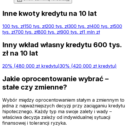
Inne kwoty kredytu na
10
lat
100 tys.
zł
150 tys.
zł
200 tys.
zł
300 tys.
zł
400 tys.
zł
500
tys.
zł
700 tys.
zł
800 tys.
zł
900 tys.
zł
1 mln
zł
Inny wkład własny kredytu
600 tys.
zł na
10
lat
20
% (
480 000 zł
kredytu)
30
% (
420 000 zł
kredytu)
Jakie oprocentowanie wybrać –
stałe czy zmienne?
Wybór między oprocentowaniem stałym a zmiennym to
jedna z najważniejszych decyzji przy zaciąganiu kredytu
hipotecznego. Każdy typ ma swoje zalety i wady –
właściwa decyzja zależy od indywidualnej sytuacji
finansowej i tolerancji ryzyka.