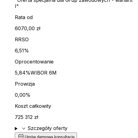
"Oferta specjalna dla Grup zawodowych - wariant
I"
Rata od
6070,00 zł
RRSO
6,51%
Oprocentowanie
5,84%
WIBOR 6M
Prowizja
0,00%
Koszt całkowity
725 312 zł
expand_more
Szczegóły oferty
calendar_month
Umów darmową konsultację