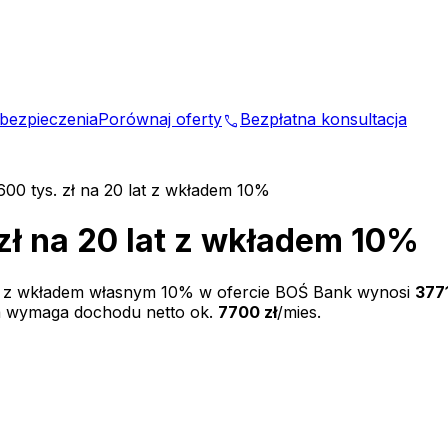
bezpieczenia
Porównaj oferty
Bezpłatna konsultacja
phone
600 tys. zł na 20 lat z wkładem 10%
zł na 20 lat z wkładem 10%
t z wkładem własnym
10
% w ofercie
BOŚ Bank
wynosi
3771
a wymaga dochodu netto ok.
7700 zł
/mies.