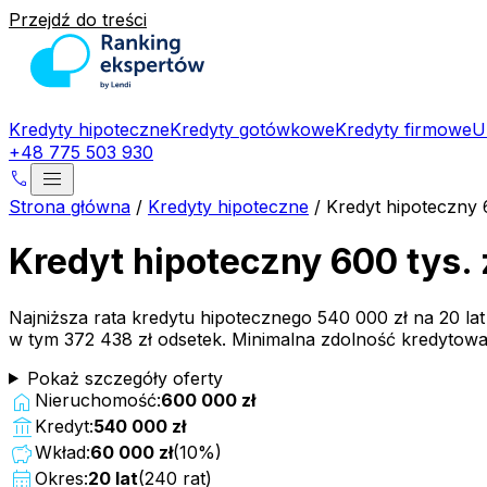
Przejdź do treści
Kredyty hipoteczne
Kredyty gotówkowe
Kredyty firmowe
U
+48 775 503 930
menu
phone
Strona główna
/
Kredyty hipoteczne
/
Kredyt hipoteczny 
Kredyt hipoteczny 600 tys. 
Najniższa rata kredytu hipotecznego
540 000 zł
na
20
la
w tym
372 438 zł
odsetek. Minimalna zdolność kredytow
Pokaż szczegóły oferty
home
Nieruchomość:
600 000 zł
account_balance
Kredyt:
540 000 zł
savings
Wkład:
60 000 zł
(
10
%)
calendar_month
Okres:
20
lat
(
240
rat)