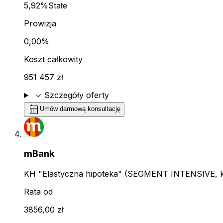
5,92%
Stałe
Prowizja
0,00%
Koszt całkowity
951 457 zł
expand_more
Szczegóły oferty
calendar_month
Umów darmową konsultację
mBank
KH "Elastyczna hipoteka" (SEGMENT INTENSIVE, kl
Rata od
3856,00 zł