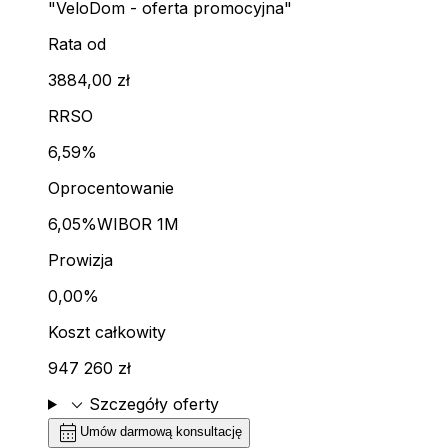
"VeloDom - oferta promocyjna"
Rata od
3884,00 zł
RRSO
6,59%
Oprocentowanie
6,05%
WIBOR 1M
Prowizja
0,00%
Koszt całkowity
947 260 zł
expand_more
Szczegóły oferty
calendar_month
Umów darmową konsultację