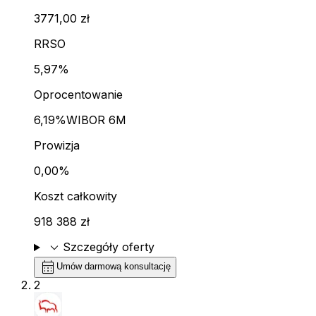
3771,00 zł
RRSO
5,97%
Oprocentowanie
6,19%
WIBOR 6M
Prowizja
0,00%
Koszt całkowity
918 388 zł
expand_more
Szczegóły oferty
calendar_month
Umów darmową konsultację
2