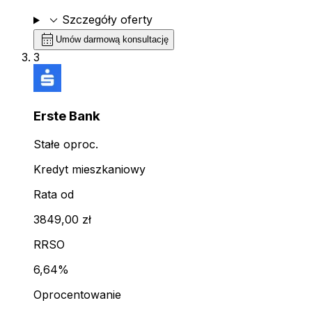
expand_more
Szczegóły oferty
calendar_month
Umów darmową konsultację
3
Erste Bank
Stałe oproc.
Kredyt mieszkaniowy
Rata od
3849,00 zł
RRSO
6,64%
Oprocentowanie