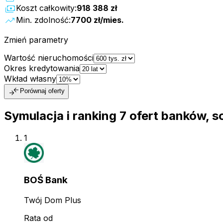
payments
Koszt całkowity:
918 388 zł
trending_up
Min. zdolność:
7700 zł
/mies.
Zmień parametry
Wartość nieruchomości
Okres kredytowania
Wkład własny
compare_arrows
Porównaj oferty
Symulacja i ranking
7
ofert
banków, s
1
BOŚ Bank
Twój Dom Plus
Rata od