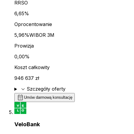
RRSO
6,65%
Oprocentowanie
5,96%
WIBOR 3M
Prowizja
0,00%
Koszt całkowity
946 637 zł
expand_more
Szczegóły oferty
calendar_month
Umów darmową konsultację
VeloBank