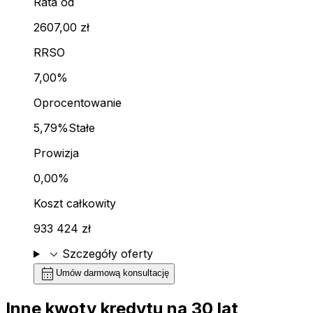
Rata od
2607,00 zł
RRSO
7,00%
Oprocentowanie
5,79%
Stałe
Prowizja
0,00%
Koszt całkowity
933 424 zł
expand_more
Szczegóły oferty
calendar_month
Umów darmową konsultację
Inne kwoty kredytu na
30
lat