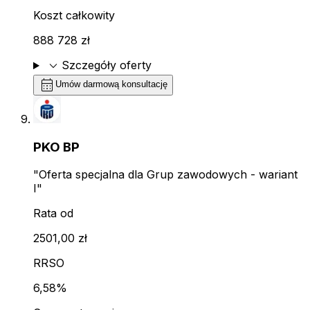
Koszt całkowity
888 728 zł
expand_more
Szczegóły oferty
calendar_month
Umów darmową konsultację
PKO BP
"Oferta specjalna dla Grup zawodowych - wariant
I"
Rata od
2501,00 zł
RRSO
6,58%