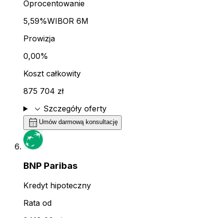
Oprocentowanie
5,59%
WIBOR 6M
Prowizja
0,00%
Koszt całkowity
875 704 zł
expand_more
Szczegóły oferty
calendar_month
Umów darmową konsultację
BNP Paribas
Kredyt hipoteczny
Rata od