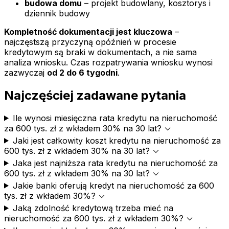
budowa domu
– projekt budowlany, kosztorys i
dziennik budowy
Kompletność dokumentacji jest kluczowa
–
najczęstszą przyczyną opóźnień w procesie
kredytowym są braki w dokumentach, a nie sama
analiza wniosku. Czas rozpatrywania wniosku wynosi
zazwyczaj
od 2 do 6 tygodni
.
Najczęściej zadawane pytania
Ile wynosi miesięczna rata kredytu na nieruchomość
expand_more
za 600 tys. zł z wkładem 30% na 30 lat?
Jaki jest całkowity koszt kredytu na nieruchomość za
expand_more
600 tys. zł z wkładem 30% na 30 lat?
Jaka jest najniższa rata kredytu na nieruchomość za
expand_more
600 tys. zł z wkładem 30% na 30 lat?
Jakie banki oferują kredyt na nieruchomość za 600
expand_more
tys. zł z wkładem 30%?
Jaką zdolność kredytową trzeba mieć na
expand_more
nieruchomość za 600 tys. zł z wkładem 30%?