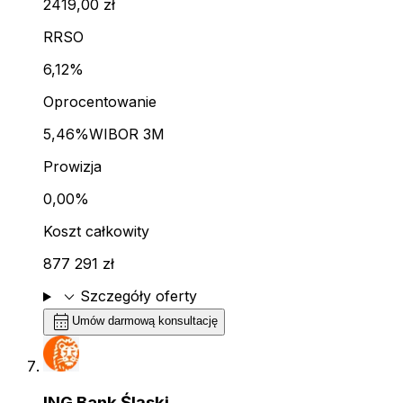
2419,00 zł
RRSO
6,12%
Oprocentowanie
5,46%
WIBOR 3M
Prowizja
0,00%
Koszt całkowity
877 291 zł
expand_more
Szczegóły oferty
calendar_month
Umów darmową konsultację
ING Bank Śląski