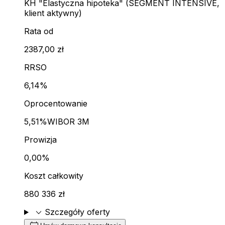
KH "Elastyczna hipoteka" (SEGMENT INTENSIVE,
klient aktywny)
Rata od
2387,00 zł
RRSO
6,14%
Oprocentowanie
5,51%
WIBOR 3M
Prowizja
0,00%
Koszt całkowity
880 336 zł
expand_more
Szczegóły oferty