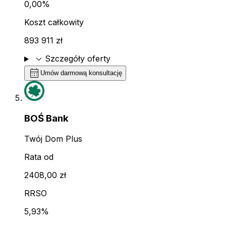
0,00%
Koszt całkowity
893 911 zł
expand_more
Szczegóły oferty
calendar_month
Umów darmową konsultację
BOŚ Bank
Twój Dom Plus
Rata od
2408,00 zł
RRSO
5,93%