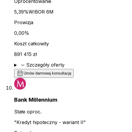
Oprocentowanie
5,39%
WIBOR 6M
Prowizja
0,00%
Koszt całkowity
891 415 zł
expand_more
Szczegóły oferty
calendar_month
Umów darmową konsultację
Bank Millennium
Stałe oproc.
"Kredyt hipoteczny - wariant II"