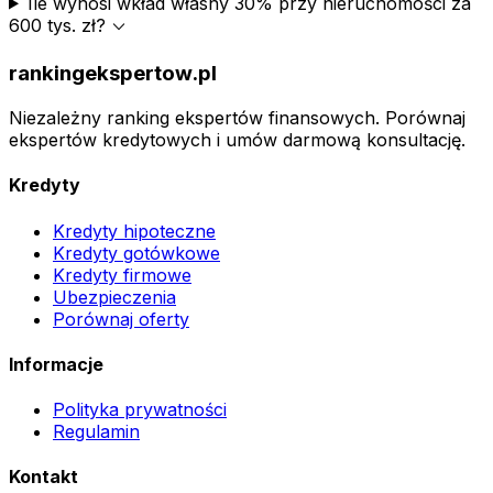
Ile wynosi wkład własny 30% przy nieruchomości za
expand_more
600 tys. zł?
rankingekspertow.pl
Niezależny ranking ekspertów finansowych. Porównaj
ekspertów kredytowych i umów darmową konsultację.
Kredyty
Kredyty hipoteczne
Kredyty gotówkowe
Kredyty firmowe
Ubezpieczenia
Porównaj oferty
Informacje
Polityka prywatności
Regulamin
Kontakt