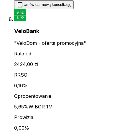
calendar_month
Umów darmową konsultację
VeloBank
"VeloDom - oferta promocyjna"
Rata od
2424,00 zł
RRSO
6,16%
Oprocentowanie
5,65%
WIBOR 1M
Prowizja
0,00%