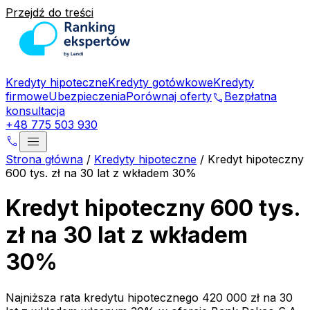
Przejdź do treści
Kredyty hipoteczne
Kredyty gotówkowe
Kredyty
firmowe
Ubezpieczenia
Porównaj oferty
Bezpłatna
phone
konsultacja
+48 775 503 930
menu
phone
Strona główna
/
Kredyty hipoteczne
/
Kredyt hipoteczny
600 tys. zł na 30 lat z wkładem 30%
Kredyt hipoteczny 600 tys.
zł na 30 lat z wkładem
30%
Najniższa rata kredytu hipotecznego
420 000 zł
na
30