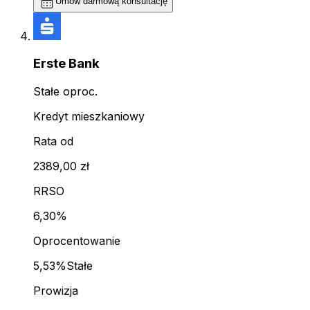
calendar_month
Umów darmową konsultację
Erste Bank
Stałe oproc.
Kredyt mieszkaniowy
Rata od
2389,00 zł
RRSO
6,30%
Oprocentowanie
5,53%
Stałe
Prowizja