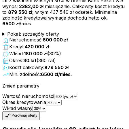
lat z wkładem własnym
30
% w ofercie
Bank Pekao S.A.
wynosi
2382,00 zł
miesięcznie. Całkowity koszt kredytu
to
879 550 zł
, w tym
437 549 zł
odsetek. Minimalna
zdolność kredytowa wymaga dochodu netto ok.
6500 zł
/mies.
Pokaż szczegóły oferty
home
Nieruchomość:
600 000 zł
account_balance
Kredyt:
420 000 zł
savings
Wkład:
180 000 zł
(
30
%)
calendar_month
Okres:
30
lat
(
360
rat)
payments
Koszt całkowity:
879 550 zł
trending_up
Min. zdolność:
6500 zł
/mies.
Zmień parametry
Wartość nieruchomości
Okres kredytowania
Wkład własny
compare_arrows
Porównaj oferty