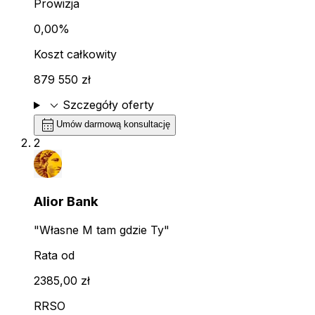
Prowizja
0,00%
Koszt całkowity
879 550 zł
expand_more
Szczegóły oferty
calendar_month
Umów darmową konsultację
2
Alior Bank
"Własne M tam gdzie Ty"
Rata od
2385,00 zł
RRSO