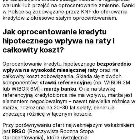
warunki lub przejść na oprocentowanie zmienne. Banki
w Polsce są zobowiązane przez KNF do oferowania
kredytów z okresowo stałym oprocentowaniem.
Jak oprocentowanie kredytu
hipotecznego wpływa na raty i
całkowity koszt?
Oprocentowanie kredytu hipotecznego
bezpośrednio
wpływa na wysokość miesięcznej raty
oraz na
całkowity koszt zobowiązania. Składa się z dwóch
komponentów:
stawki referencyjnej
(np. WIBOR 3M
lub WIBOR 6M) i
marży banku
. O ile na stawkę
referencyjną kredytobiorca nie ma wpływu, marża jest
elementem negocjowalnym – nawet niewielka różnica w
marży, rozłożona na 20–30 lat spłaty, generuje
znaczącą różnicę w łącznym koszcie.
Przy porównywaniu ofert najważniejszym wskaźnikiem
jest
RRSO
(Rzeczywista Roczna Stopa
Oprocentowania), która uwzględnia: