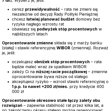
7 lat
). Wybierz je, jeśli:
cenisz
przewidywalność
– rata nie zmieni się
niezależnie od decyzji Rady Polityki Pieniężnej
chcesz
łatwiej planować budżet
domowy bez
ryzyka nagłego wzrostu rat
obawiasz się
podwyżek stóp procentowych
w
najbliższych latach
Oprocentowanie zmienne
składa się z marży banku
(stałej) i stawki referencyjnej
WIBOR
(zmiennej). Rozważ
je, jeśli:
oczekujesz
obniżek stóp procentowych
– rata
będzie maleć wraz ze spadkiem WIBOR
zależy Ci na
niższej racie początkowej
– zmienne
oprocentowanie bywa niższe od stałego
akceptujesz ryzyko – wzrost stawki referencyjnej o
1 p.p. to nawet +200 zł/mies.
przy kredycie 400
000 zł
Oprocentowanie okresowo stałe łączy zalety obu
rozwiązań
– zapewnia stabilność rat przez kilka lat, a
po zakończeniu okresu stałego można renegocjować