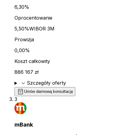
6,30%
Oprocentowanie
5,50%
WIBOR 3M
Prowizja
0,00%
Koszt całkowity
886 167 zł
expand_more
Szczegóły oferty
calendar_month
Umów darmową konsultację
3
mBank