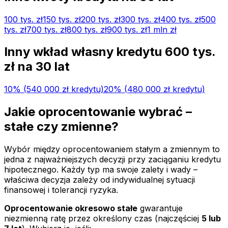
100 tys.
zł
150 tys.
zł
200 tys.
zł
300 tys.
zł
400 tys.
zł
500
tys.
zł
700 tys.
zł
800 tys.
zł
900 tys.
zł
1 mln
zł
Inny wkład własny kredytu
600 tys.
zł na
30
lat
10
% (
540 000 zł
kredytu)
20
% (
480 000 zł
kredytu)
Jakie oprocentowanie wybrać –
stałe czy zmienne?
Wybór między oprocentowaniem stałym a zmiennym to
jedna z najważniejszych decyzji przy zaciąganiu kredytu
hipotecznego. Każdy typ ma swoje zalety i wady –
właściwa decyzja zależy od indywidualnej sytuacji
finansowej i tolerancji ryzyka.
Oprocentowanie okresowo stałe
gwarantuje
niezmienną ratę przez określony czas (najczęściej
5 lub