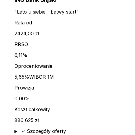
"Lato u siebie - Łatwy start"
Rata od
2424,00 zł
RRSO
6,11%
Oprocentowanie
5,65%
WIBOR 1M
Prowizja
0,00%
Koszt całkowity
886 625 zł
expand_more
Szczegóły oferty