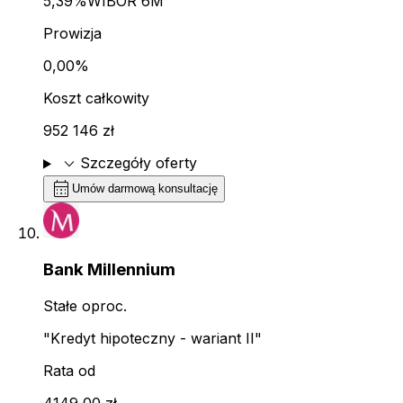
5,39%
WIBOR 6M
Prowizja
0,00%
Koszt całkowity
952 146 zł
expand_more
Szczegóły oferty
calendar_month
Umów darmową konsultację
Bank Millennium
Stałe oproc.
"Kredyt hipoteczny - wariant II"
Rata od
4149,00 zł