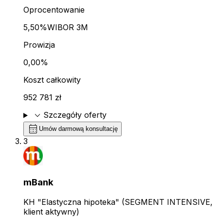
Oprocentowanie
5,50%
WIBOR 3M
Prowizja
0,00%
Koszt całkowity
952 781 zł
expand_more
Szczegóły oferty
calendar_month
Umów darmową konsultację
3
mBank
KH "Elastyczna hipoteka" (SEGMENT INTENSIVE,
klient aktywny)