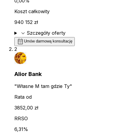
0,00%
Koszt całkowity
940 152 zł
expand_more
Szczegóły oferty
calendar_month
Umów darmową konsultację
2
Alior Bank
"Własne M tam gdzie Ty"
Rata od
3852,00 zł
RRSO
6,31%