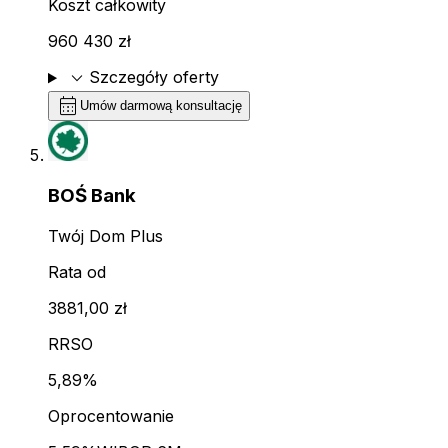
Koszt całkowity
960 430 zł
expand_more
Szczegóły oferty
calendar_month
Umów darmową konsultację
BOŚ Bank
Twój Dom Plus
Rata od
3881,00 zł
RRSO
5,89%
Oprocentowanie