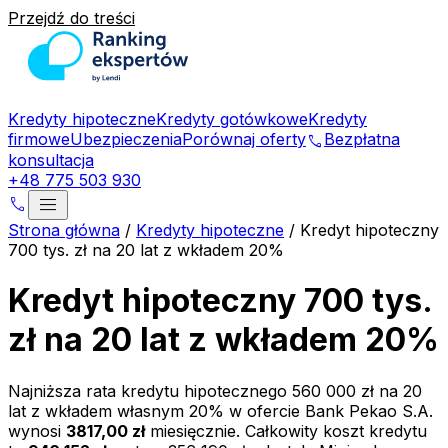
Przejdź do treści
Kredyty hipoteczne
Kredyty gotówkowe
Kredyty
firmowe
Ubezpieczenia
Porównaj oferty
Bezpłatna
phone
konsultacja
+48 775 503 930
menu
phone
Strona główna
/
Kredyty hipoteczne
/
Kredyt hipoteczny
700 tys. zł na 20 lat z wkładem 20%
Kredyt hipoteczny 700 tys.
zł na 20 lat z wkładem 20%
Najniższa rata kredytu hipotecznego
560 000 zł
na
20
lat z wkładem własnym
20
% w ofercie
Bank Pekao S.A.
wynosi
3817,00 zł
miesięcznie. Całkowity koszt kredytu