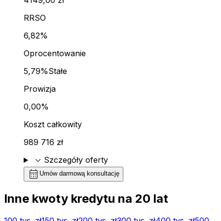
RRSO
6,82%
Oprocentowanie
5,79%
Stałe
Prowizja
0,00%
Koszt całkowity
989 716 zł
expand_more
Szczegóły oferty
calendar_month
Umów darmową konsultację
Inne kwoty kredytu na
20
lat
100 tys.
zł
150 tys.
zł
200 tys.
zł
300 tys.
zł
400 tys.
zł
500