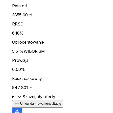
Rata od
3855,00 zł
RRSO
6,18%
Oprocentowanie
5,51%
WIBOR 3M
Prowizja
0,00%
Koszt całkowity
947 801 zł
expand_more
Szczegóły oferty
calendar_month
Umów darmową konsultację