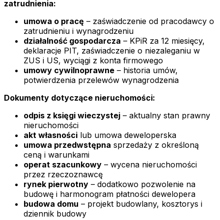
zatrudnienia:
umowa o pracę
– zaświadczenie od pracodawcy o
zatrudnieniu i wynagrodzeniu
działalność gospodarcza
– KPiR za 12 miesięcy,
deklaracje PIT, zaświadczenie o niezaleganiu w
ZUS i US, wyciągi z konta firmowego
umowy cywilnoprawne
– historia umów,
potwierdzenia przelewów wynagrodzenia
Dokumenty dotyczące nieruchomości:
odpis z księgi wieczystej
– aktualny stan prawny
nieruchomości
akt własności
lub umowa deweloperska
umowa przedwstępna
sprzedaży z określoną
ceną i warunkami
operat szacunkowy
– wycena nieruchomości
przez rzeczoznawcę
rynek pierwotny
– dodatkowo pozwolenie na
budowę i harmonogram płatności dewelopera
budowa domu
– projekt budowlany, kosztorys i
dziennik budowy