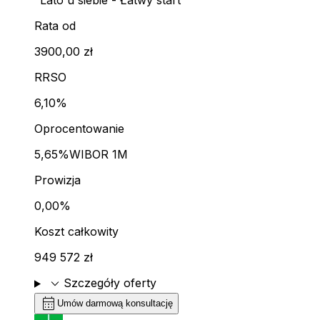
"Lato u siebie - Łatwy start"
Rata od
3900,00 zł
RRSO
6,10%
Oprocentowanie
5,65%
WIBOR 1M
Prowizja
0,00%
Koszt całkowity
949 572 zł
expand_more
Szczegóły oferty
calendar_month
Umów darmową konsultację