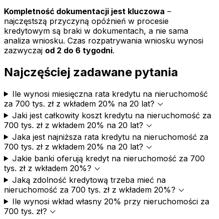
Kompletność dokumentacji jest kluczowa
–
najczęstszą przyczyną opóźnień w procesie
kredytowym są braki w dokumentach, a nie sama
analiza wniosku. Czas rozpatrywania wniosku wynosi
zazwyczaj
od 2 do 6 tygodni
.
Najczęściej zadawane pytania
Ile wynosi miesięczna rata kredytu na nieruchomość
expand_more
za 700 tys. zł z wkładem 20% na 20 lat?
Jaki jest całkowity koszt kredytu na nieruchomość za
expand_more
700 tys. zł z wkładem 20% na 20 lat?
Jaka jest najniższa rata kredytu na nieruchomość za
expand_more
700 tys. zł z wkładem 20% na 20 lat?
Jakie banki oferują kredyt na nieruchomość za 700
expand_more
tys. zł z wkładem 20%?
Jaką zdolność kredytową trzeba mieć na
expand_more
nieruchomość za 700 tys. zł z wkładem 20%?
Ile wynosi wkład własny 20% przy nieruchomości za
expand_more
700 tys. zł?