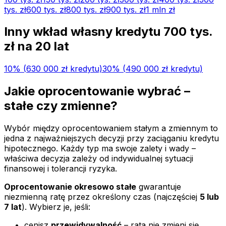
tys.
zł
600 tys.
zł
800 tys.
zł
900 tys.
zł
1 mln
zł
Inny wkład własny kredytu
700 tys.
zł na
20
lat
10
% (
630 000 zł
kredytu)
30
% (
490 000 zł
kredytu)
Jakie oprocentowanie wybrać –
stałe czy zmienne?
Wybór między oprocentowaniem stałym a zmiennym to
jedna z najważniejszych decyzji przy zaciąganiu kredytu
hipotecznego. Każdy typ ma swoje zalety i wady –
właściwa decyzja zależy od indywidualnej sytuacji
finansowej i tolerancji ryzyka.
Oprocentowanie okresowo stałe
gwarantuje
niezmienną ratę przez określony czas (najczęściej
5 lub
7 lat
). Wybierz je, jeśli:
cenisz
przewidywalność
– rata nie zmieni się