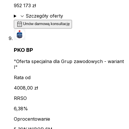
952 173 zł
expand_more
Szczegóły oferty
calendar_month
Umów darmową konsultację
PKO BP
"Oferta specjalna dla Grup zawodowych - wariant
I"
Rata od
4008,00 zł
RRSO
6,38%
Oprocentowanie