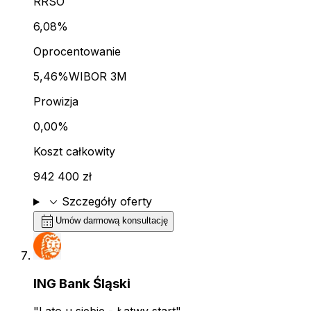
RRSO
6,08%
Oprocentowanie
5,46%
WIBOR 3M
Prowizja
0,00%
Koszt całkowity
942 400 zł
expand_more
Szczegóły oferty
calendar_month
Umów darmową konsultację
ING Bank Śląski