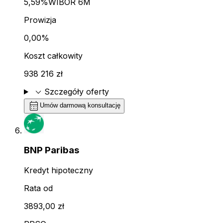
5,59%
WIBOR 6M
Prowizja
0,00%
Koszt całkowity
938 216 zł
expand_more
Szczegóły oferty
calendar_month
Umów darmową konsultację
BNP Paribas
Kredyt hipoteczny
Rata od
3893,00 zł