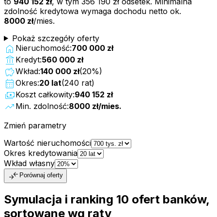
to
940 152 zł
, w tym
356 190 zł
odsetek. Minimalna
zdolność kredytowa wymaga dochodu netto ok.
8000 zł
/mies.
Pokaż szczegóły oferty
home
Nieruchomość:
700 000 zł
account_balance
Kredyt:
560 000 zł
savings
Wkład:
140 000 zł
(
20
%)
calendar_month
Okres:
20
lat
(
240
rat)
payments
Koszt całkowity:
940 152 zł
trending_up
Min. zdolność:
8000 zł
/mies.
Zmień parametry
Wartość nieruchomości
Okres kredytowania
Wkład własny
compare_arrows
Porównaj oferty
Symulacja i ranking
10
ofert
banków,
sortowane wg raty