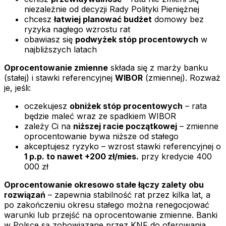
niezależnie od decyzji Rady Polityki Pieniężnej
chcesz
łatwiej planować budżet
domowy bez
ryzyka nagłego wzrostu rat
obawiasz się
podwyżek stóp procentowych
w
najbliższych latach
Oprocentowanie zmienne
składa się z marży banku
(stałej) i stawki referencyjnej
WIBOR
(zmiennej). Rozważ
je, jeśli:
oczekujesz
obniżek stóp procentowych
– rata
będzie maleć wraz ze spadkiem WIBOR
zależy Ci na
niższej racie początkowej
– zmienne
oprocentowanie bywa niższe od stałego
akceptujesz ryzyko – wzrost stawki referencyjnej o
1 p.p. to nawet +200 zł/mies.
przy kredycie 400
000 zł
Oprocentowanie okresowo stałe łączy zalety obu
rozwiązań
– zapewnia stabilność rat przez kilka lat, a
po zakończeniu okresu stałego można renegocjować
warunki lub przejść na oprocentowanie zmienne. Banki
w Polsce są zobowiązane przez KNF do oferowania