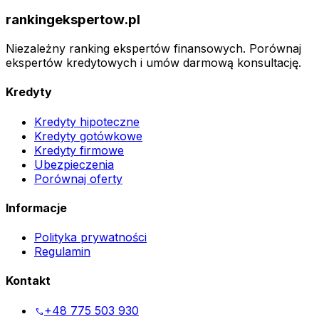
rankingekspertow.pl
Niezależny ranking ekspertów finansowych. Porównaj
ekspertów kredytowych i umów darmową konsultację.
Kredyty
Kredyty hipoteczne
Kredyty gotówkowe
Kredyty firmowe
Ubezpieczenia
Porównaj oferty
Informacje
Polityka prywatności
Regulamin
Kontakt
+48 775 503 930
phone