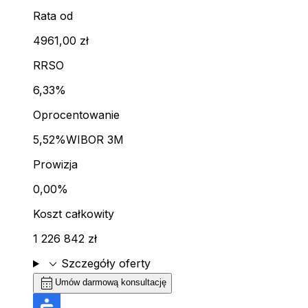
Rata od
4961,00 zł
RRSO
6,33%
Oprocentowanie
5,52%
WIBOR 3M
Prowizja
0,00%
Koszt całkowity
1 226 842 zł
expand_more
Szczegóły oferty
calendar_month
Umów darmową konsultację