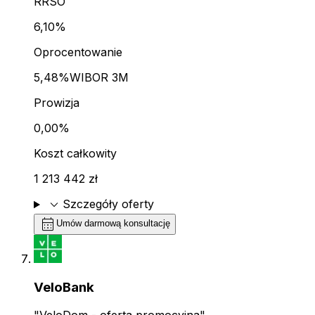
RRSO
6,10%
Oprocentowanie
5,48%
WIBOR 3M
Prowizja
0,00%
Koszt całkowity
1 213 442 zł
expand_more
Szczegóły oferty
calendar_month
Umów darmową konsultację
VeloBank