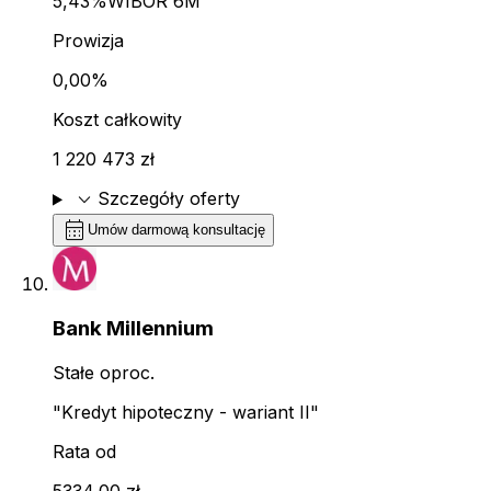
5,43%
WIBOR 6M
Prowizja
0,00%
Koszt całkowity
1 220 473 zł
expand_more
Szczegóły oferty
calendar_month
Umów darmową konsultację
Bank Millennium
Stałe oproc.
"Kredyt hipoteczny - wariant II"
Rata od
5334,00 zł