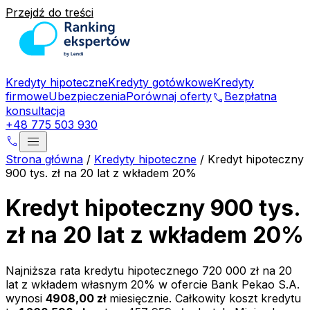
Przejdź do treści
Kredyty hipoteczne
Kredyty gotówkowe
Kredyty
firmowe
Ubezpieczenia
Porównaj oferty
Bezpłatna
phone
konsultacja
+48 775 503 930
menu
phone
Strona główna
/
Kredyty hipoteczne
/
Kredyt hipoteczny
900 tys. zł na 20 lat z wkładem 20%
Kredyt hipoteczny 900 tys.
zł na 20 lat z wkładem 20%
Najniższa rata kredytu hipotecznego
720 000 zł
na
20
lat z wkładem własnym
20
% w ofercie
Bank Pekao S.A.
wynosi
4908,00 zł
miesięcznie. Całkowity koszt kredytu