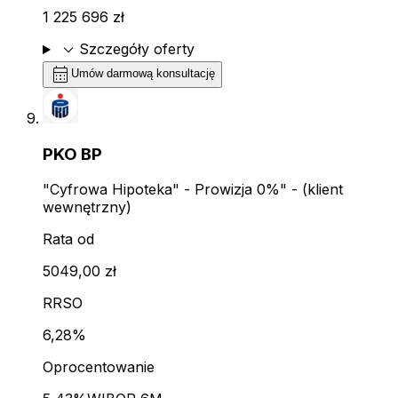
1 225 696 zł
expand_more
Szczegóły oferty
calendar_month
Umów darmową konsultację
PKO BP
"Cyfrowa Hipoteka" - Prowizja 0%" - (klient
wewnętrzny)
Rata od
5049,00 zł
RRSO
6,28%
Oprocentowanie