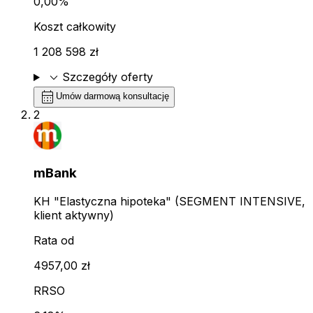
0,00%
Koszt całkowity
1 208 598 zł
expand_more
Szczegóły oferty
calendar_month
Umów darmową konsultację
2
mBank
KH "Elastyczna hipoteka" (SEGMENT INTENSIVE,
klient aktywny)
Rata od
4957,00 zł
RRSO