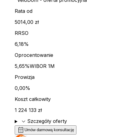
"VeloDom - oferta promocyjna"
Rata od
5014,00 zł
RRSO
6,18%
Oprocentowanie
5,65%
WIBOR 1M
Prowizja
0,00%
Koszt całkowity
1 224 133 zł
expand_more
Szczegóły oferty
calendar_month
Umów darmową konsultację