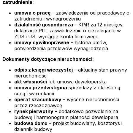
zatrudnienia:
umowa o pracę
– zaświadczenie od pracodawcy o
zatrudnieniu i wynagrodzeniu
działalność gospodarcza
– KPiR za 12 miesięcy,
deklaracje PIT, zaświadczenie o niezaleganiu w
ZUS i US, wyciągi z konta firmowego
umowy cywilnoprawne
– historia umów,
potwierdzenia przelewów wynagrodzenia
Dokumenty dotyczące nieruchomości:
odpis z księgi wieczystej
– aktualny stan prawny
nieruchomości
akt własności
lub umowa deweloperska
umowa przedwstępna
sprzedaży z określoną
ceną i warunkami
operat szacunkowy
– wycena nieruchomości
przez rzeczoznawcę
rynek pierwotny
– dodatkowo pozwolenie na
budowę i harmonogram płatności dewelopera
budowa domu
– projekt budowlany, kosztorys i
dziennik budowy