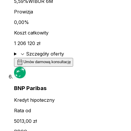
5,59%
WIBOR 6M
Prowizja
0,00%
Koszt całkowity
1 206 120 zł
expand_more
Szczegóły oferty
calendar_month
Umów darmową konsultację
BNP Paribas
Kredyt hipoteczny
Rata od
5013,00 zł