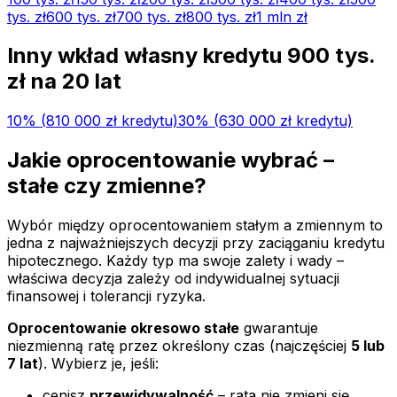
tys.
zł
600 tys.
zł
700 tys.
zł
800 tys.
zł
1 mln
zł
Inny wkład własny kredytu
900 tys.
zł na
20
lat
10
% (
810 000 zł
kredytu)
30
% (
630 000 zł
kredytu)
Jakie oprocentowanie wybrać –
stałe czy zmienne?
Wybór między oprocentowaniem stałym a zmiennym to
jedna z najważniejszych decyzji przy zaciąganiu kredytu
hipotecznego. Każdy typ ma swoje zalety i wady –
właściwa decyzja zależy od indywidualnej sytuacji
finansowej i tolerancji ryzyka.
Oprocentowanie okresowo stałe
gwarantuje
niezmienną ratę przez określony czas (najczęściej
5 lub
7 lat
). Wybierz je, jeśli:
cenisz
przewidywalność
– rata nie zmieni się