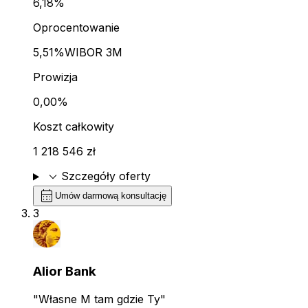
6,18%
Oprocentowanie
5,51%
WIBOR 3M
Prowizja
0,00%
Koszt całkowity
1 218 546 zł
expand_more
Szczegóły oferty
calendar_month
Umów darmową konsultację
3
Alior Bank
"Własne M tam gdzie Ty"