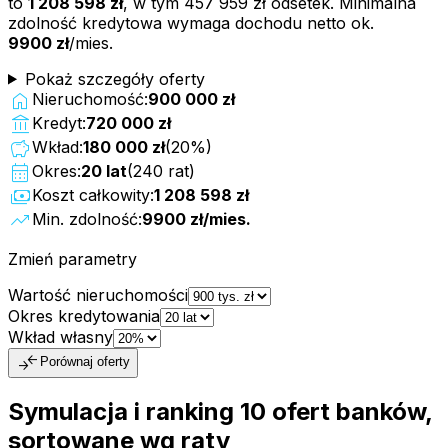
to
1 208 598 zł
, w tym
457 959 zł
odsetek. Minimalna
zdolność kredytowa wymaga dochodu netto ok.
9900 zł
/mies.
Pokaż szczegóły oferty
home
Nieruchomość:
900 000 zł
account_balance
Kredyt:
720 000 zł
savings
Wkład:
180 000 zł
(
20
%)
calendar_month
Okres:
20
lat
(
240
rat)
payments
Koszt całkowity:
1 208 598 zł
trending_up
Min. zdolność:
9900 zł
/mies.
Zmień parametry
Wartość nieruchomości
Okres kredytowania
Wkład własny
compare_arrows
Porównaj oferty
Symulacja i ranking
10
ofert
banków,
sortowane wg raty