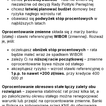
niezależnie od decyzji Rady Polityki Pieniężnej
chcesz
łatwiej planować budżet
domowy bez
ryzyka nagłego wzrostu rat
obawiasz się
podwyżek stóp procentowych
w
najbliższych latach
Oprocentowanie zmienne
składa się z marży banku
(stałej) i stawki referencyjnej
WIBOR
(zmiennej). Rozważ
je, jeśli:
oczekujesz
obniżek stóp procentowych
– rata
będzie maleć wraz ze spadkiem WIBOR
zależy Ci na
niższej racie początkowej
– zmienne
oprocentowanie bywa niższe od stałego
akceptujesz ryzyko – wzrost stawki referencyjnej o
1 p.p. to nawet +200 zł/mies.
przy kredycie 400
000 zł
Oprocentowanie okresowo stałe łączy zalety obu
rozwiązań
– zapewnia stabilność rat przez kilka lat, a
po zakończeniu okresu stałego można renegocjować
warunki lub przejść na oprocentowanie zmienne. Banki
w Polsce są zobowiązane przez KNF do oferowania