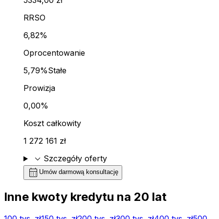
RRSO
6,82%
Oprocentowanie
5,79%
Stałe
Prowizja
0,00%
Koszt całkowity
1 272 161 zł
expand_more
Szczegóły oferty
calendar_month
Umów darmową konsultację
Inne kwoty kredytu na
20
lat
100 tys.
zł
150 tys.
zł
200 tys.
zł
300 tys.
zł
400 tys.
zł
500