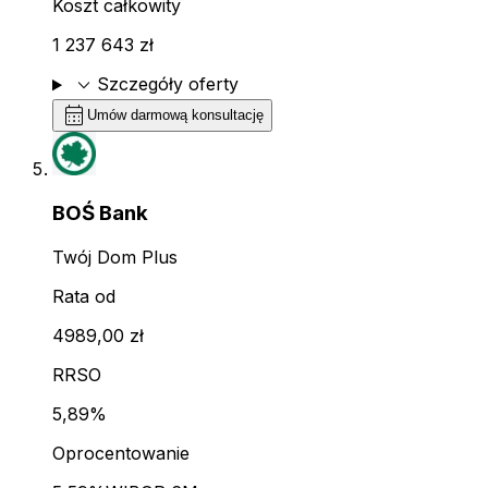
Koszt całkowity
1 237 643 zł
expand_more
Szczegóły oferty
calendar_month
Umów darmową konsultację
BOŚ Bank
Twój Dom Plus
Rata od
4989,00 zł
RRSO
5,89%
Oprocentowanie