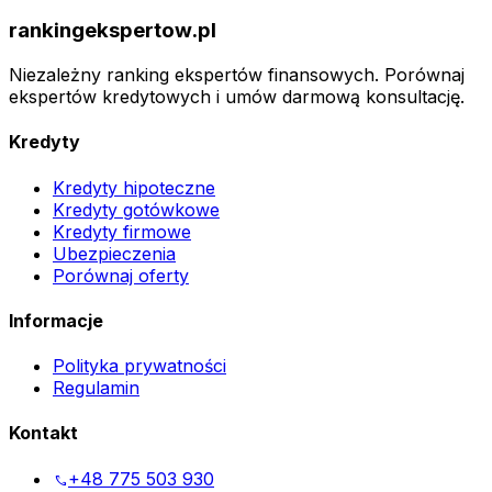
rankingekspertow.pl
Niezależny ranking ekspertów finansowych. Porównaj
ekspertów kredytowych i umów darmową konsultację.
Kredyty
Kredyty hipoteczne
Kredyty gotówkowe
Kredyty firmowe
Ubezpieczenia
Porównaj oferty
Informacje
Polityka prywatności
Regulamin
Kontakt
+48 775 503 930
phone