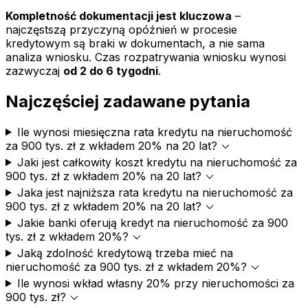
Kompletność dokumentacji jest kluczowa
–
najczęstszą przyczyną opóźnień w procesie
kredytowym są braki w dokumentach, a nie sama
analiza wniosku. Czas rozpatrywania wniosku wynosi
zazwyczaj
od 2 do 6 tygodni
.
Najczęściej zadawane pytania
Ile wynosi miesięczna rata kredytu na nieruchomość
expand_more
za 900 tys. zł z wkładem 20% na 20 lat?
Jaki jest całkowity koszt kredytu na nieruchomość za
expand_more
900 tys. zł z wkładem 20% na 20 lat?
Jaka jest najniższa rata kredytu na nieruchomość za
expand_more
900 tys. zł z wkładem 20% na 20 lat?
Jakie banki oferują kredyt na nieruchomość za 900
expand_more
tys. zł z wkładem 20%?
Jaką zdolność kredytową trzeba mieć na
expand_more
nieruchomość za 900 tys. zł z wkładem 20%?
Ile wynosi wkład własny 20% przy nieruchomości za
expand_more
900 tys. zł?