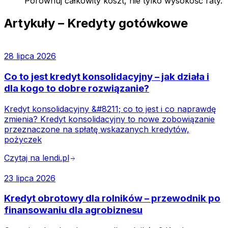
Porównuj całkowity koszt, nie tylko wysokość raty.
Artykuły –
Kredyty gotówkowe
28 lipca 2026
Co to jest kredyt konsolidacyjny – jak działa i
dla kogo to dobre rozwiązanie?
Kredyt konsolidacyjny &#8211; co to jest i co naprawdę
zmienia? Kredyt konsolidacyjny to nowe zobowiązanie
przeznaczone na spłatę wskazanych kredytów,
pożyczek
Czytaj na lendi.pl
arrow_forward
23 lipca 2026
Kredyt obrotowy dla rolników – przewodnik po
finansowaniu dla agrobiznesu