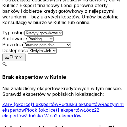
Kutnie
?
Ekspert finansowy Lendi porówna oferty
banków i dobierze kredyt gotówkowy z najlepszymi
warunkami – bez ukrytych kosztów.
Umów bezpłatną
konsultację w biurze w
Kutnie
lub online.
Typ usługi
Sortowanie
Pora dnia
Dostępność
expand_more
tune
Filtry
🔍
Brak ekspertów w
Kutnie
Nie znaleźliśmy ekspertów kredytowych w tym mieście.
Sprawdź ekspertów w pobliskich lokalizacjach:
Żary
(okolice)
1
ekspertów
Pułtusk
3
ekspertów
Radzymin
1
ekspertów
Płock
(okolice)
1
ekspertów
Łódź
22
ekspertów
Zduńska Wola
2
ekspertów