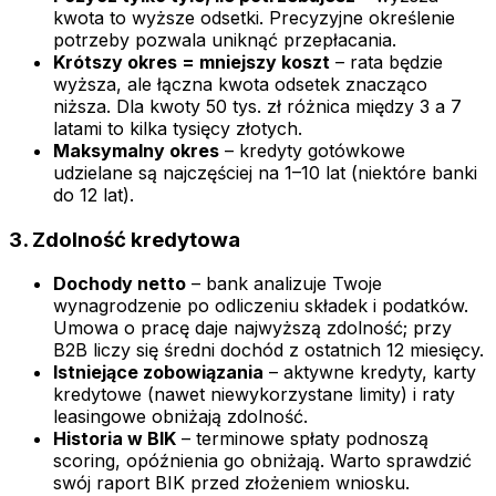
kwota to wyższe odsetki. Precyzyjne określenie
potrzeby pozwala uniknąć przepłacania.
Krótszy okres = mniejszy koszt
– rata będzie
wyższa, ale łączna kwota odsetek znacząco
niższa. Dla kwoty 50 tys. zł różnica między 3 a 7
latami to kilka tysięcy złotych.
Maksymalny okres
– kredyty gotówkowe
udzielane są najczęściej na 1–10 lat (niektóre banki
do 12 lat).
3. Zdolność kredytowa
Dochody netto
– bank analizuje Twoje
wynagrodzenie po odliczeniu składek i podatków.
Umowa o pracę daje najwyższą zdolność; przy
B2B liczy się średni dochód z ostatnich 12 miesięcy.
Istniejące zobowiązania
– aktywne kredyty, karty
kredytowe (nawet niewykorzystane limity) i raty
leasingowe obniżają zdolność.
Historia w BIK
– terminowe spłaty podnoszą
scoring, opóźnienia go obniżają. Warto sprawdzić
swój raport BIK przed złożeniem wniosku.