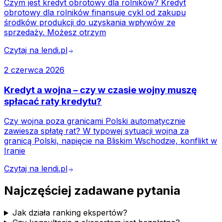
Czym jest kredyt obrotowy dla rolników? Kredyt
obrotowy dla rolników finansuje cykl od zakupu
środków produkcji do uzyskania wpływów ze
sprzedaży. Możesz otrzym
Czytaj na lendi.pl
arrow_forward
2 czerwca 2026
Kredyt a wojna – czy w czasie wojny muszę
spłacać raty kredytu?
Czy wojna poza granicami Polski automatycznie
zawiesza spłatę rat? W typowej sytuacji wojna za
granicą Polski, napięcie na Bliskim Wschodzie, konflikt w
Iranie
Czytaj na lendi.pl
arrow_forward
Najczęściej zadawane pytania
Jak działa ranking ekspertów?