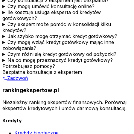
Czy konsultacja z ekspertem jest bezpłatna?
Czy mogę umówić konsultację online?
Ile kosztuje usługa eksperta od kredytów
gotówkowych?
Czy ekspert może pomóc w konsolidacji kilku
kredytów?
Jak szybko mogę otrzymać kredyt gotówkowy?
Czy mogę wziąć kredyt gotówkowy mając inne
zobowiązania?
Czym różni się kredyt gotówkowy od pożyczki?
Na co mogę przeznaczyć kredyt gotówkowy?
Potrzebujesz pomocy?
Bezpłatna konsultacja z ekspertem
Zadzwoń
phone
rankingekspertow.pl
Niezależny ranking ekspertów finansowych. Porównaj
ekspertów kredytowych i umów darmową konsultację.
Kredyty
Kredyty hipoteczne