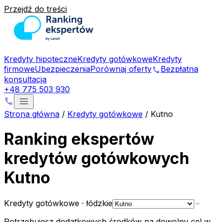
Przejdź do treści
Kredyty hipoteczne
Kredyty gotówkowe
Kredyty
firmowe
Ubezpieczenia
Porównaj oferty
Bezpłatna
phone
konsultacja
+48 775 503 930
menu
phone
Strona główna
/
Kredyty gotówkowe
/
Kutno
Ranking ekspertów
kredytów gotówkowych
Kutno
Kredyty gotówkowe
·
łódzkie
expand_more
Potrzebujesz dodatkowych środków na dowolny cel
w