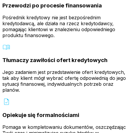
Przewodzi po procesie finansowania
Pośrednik kredytowy nie jest bezpośrednim
kredytodawcą, ale działa na rzecz kredytodawcy,
pomagając klientowi w znalezieniu odpowiedniego
produktu finansowego.
menu_book
Tłumaczy zawiłości ofert kredytowych
Jego zadaniem jest przedstawienie ofert kredytowych,
tak aby klient mógł wybrać ofertę odpowiednią do jego
sytuacji finansowej, indywidualnych potrzeb oraz
planów.
task
Opiekuje się formalnościami
Pomaga w kompletowaniu dokumentów, oszczędzając
Twój czas i minimalizując ryzyko błędów w