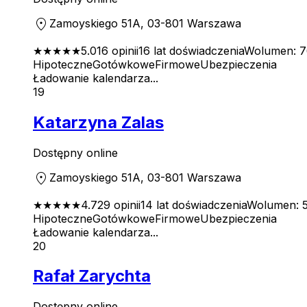
location_on
Zamoyskiego 51A, 03-801 Warszawa
★★★★★
5.0
16
opinii
16
lat doświadczenia
Wolumen:
7
Hipoteczne
Gotówkowe
Firmowe
Ubezpieczenia
Ładowanie kalendarza...
19
Katarzyna Zalas
Dostępny online
location_on
Zamoyskiego 51A, 03-801 Warszawa
★★★★
★
4.7
29
opinii
14
lat doświadczenia
Wolumen:
Hipoteczne
Gotówkowe
Firmowe
Ubezpieczenia
Ładowanie kalendarza...
20
Rafał Zarychta
Dostępny online