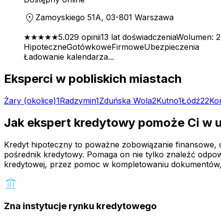
location_on
Zamoyskiego 51A, 03-801 Warszawa
★★★★★
5.0
29
opinii
13
lat doświadczenia
Wolumen:
2
Hipoteczne
Gotówkowe
Firmowe
Ubezpieczenia
Ładowanie kalendarza...
Eksperci w pobliskich miastach
Żary
(okolice)
1
Radzymin
1
Zduńska Wola
2
Kutno
1
Łódź
22
Ko
Jak ekspert kredytowy pomoże Ci w 
Kredyt hipoteczny to poważne zobowiązanie finansowe, czę
pośrednik kredytowy. Pomaga on nie tylko znaleźć odpowi
kredytowej, przez pomoc w kompletowaniu dokumentów,
account_balance
Zna instytucje rynku kredytowego