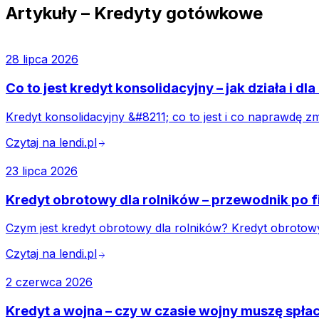
Artykuły –
Kredyty gotówkowe
28 lipca 2026
Co to jest kredyt konsolidacyjny – jak działa i d
Kredyt konsolidacyjny &#8211; co to jest i co naprawdę
Czytaj na lendi.pl
arrow_forward
23 lipca 2026
Kredyt obrotowy dla rolników – przewodnik po 
Czym jest kredyt obrotowy dla rolników? Kredyt obrotow
Czytaj na lendi.pl
arrow_forward
2 czerwca 2026
Kredyt a wojna – czy w czasie wojny muszę spła