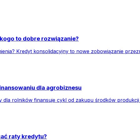
la kogo to dobre rozwiązanie?
 zmienia? Kredyt konsolidacyjny to nowe zobowiązanie prz
finansowaniu dla agrobiznesu
y dla rolników finansuje cykl od zakupu środków produkc
cać raty kredytu?