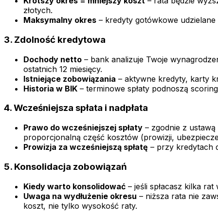
Krótszy okres = mniejszy koszt
– rata będzie wyższ
złotych.
Maksymalny okres
– kredyty gotówkowe udzielane są 
3. Zdolność kredytowa
Dochody netto
– bank analizuje Twoje wynagrodzeni
ostatnich 12 miesięcy.
Istniejące zobowiązania
– aktywne kredyty, karty k
Historia w BIK
– terminowe spłaty podnoszą scoring,
4. Wcześniejsza spłata i nadpłata
Prawo do wcześniejszej spłaty
– zgodnie z ustawą
proporcjonalną część kosztów (prowizji, ubezpiecze
Prowizja za wcześniejszą spłatę
– przy kredytach d
5. Konsolidacja zobowiązań
Kiedy warto konsolidować
– jeśli spłacasz kilka ra
Uwaga na wydłużenie okresu
– niższa rata nie za
koszt, nie tylko wysokość raty.