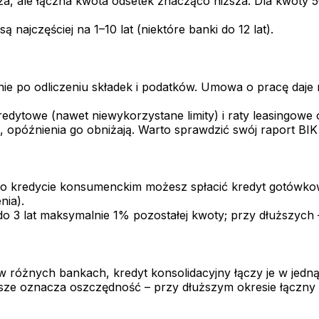
a, ale łączna kwota odsetek znacząco niższa. Dla kwoty 50 t
najczęściej na 1–10 lat (niektóre banki do 12 lat).
e po odliczeniu składek i podatków. Umowa o pracę daje n
redytowe (nawet niewykorzystane limity) i raty leasingowe 
 opóźnienia go obniżają. Warto sprawdzić swój raport BI
 o kredycie konsumenckim możesz spłacić kredyt gotówko
nia).
o 3 lat maksymalnie 1% pozostałej kwoty; przy dłuższych –
t w różnych bankach, kredyt konsolidacyjny łączy je w jedną
wsze oznacza oszczędność – przy dłuższym okresie łączny