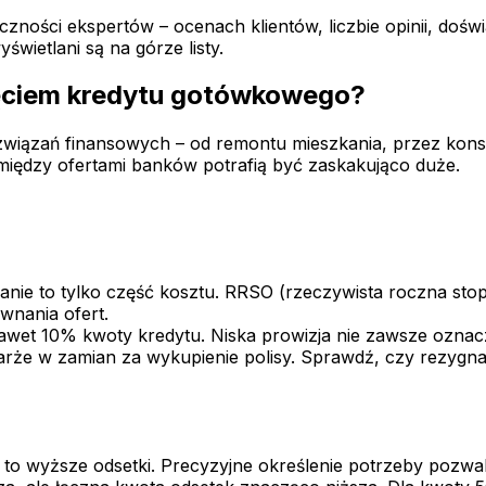
czności ekspertów – ocenach klientów, liczbie opinii, do
wietlani są na górze listy.
ięciem kredytu gotówkowego?
związań finansowych – od remontu mieszkania, przez konso
 między ofertami banków potrafią być zaskakująco duże.
nie to tylko część kosztu. RRSO (rzeczywista roczna stop
wnania ofert.
et 10% kwoty kredytu. Niska prowizja nie zawsze oznacza 
arże w zamian za wykupienie polisy. Sprawdź, czy rezygnac
to wyższe odsetki. Precyzyjne określenie potrzeby pozwal