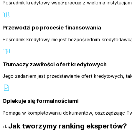
Pośrednik kredytowy współpracuje z wieloma instytucjam
route
Przewodzi po procesie finansowania
Pośrednik kredytowy nie jest bezpośrednim kredytodawcą
menu_book
Tłumaczy zawiłości ofert kredytowych
Jego zadaniem jest przedstawienie ofert kredytowych, tak
task
Opiekuje się formalnościami
Pomaga w kompletowaniu dokumentów, oszczędzając Twój 
Jak tworzymy ranking ekspertów?
bar_chart