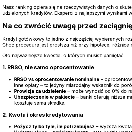
Nasz ranking opiera się na rzeczywistych danych o skute
udzielonych kredytów. Eksperci z najlepszymi wynikami wyś
Na co zwrócić uwagę przed zaciągn
Kredyt gotówkowy to jedno z najczęściej wybieranych ro
Choć procedura jest prostsza niż przy hipotece, różnice
Oto najważniejsze kwestie, o których musisz pamiętać:
1. RRSO, nie samo oprocentowanie
RRSO vs oprocentowanie nominalne
– oprocentowa
inne opłaty – to jedyny miarodajny wskaźnik do poró
Prowizja za udzielenie
– może wynosić od 0% do naw
Ubezpieczenie w pakiecie
– banki oferują niższe m
kosztuje sama składka.
2. Kwota i okres kredytowania
Pożycz tylko tyle, ile potrzebujesz
– wyższa kwota 