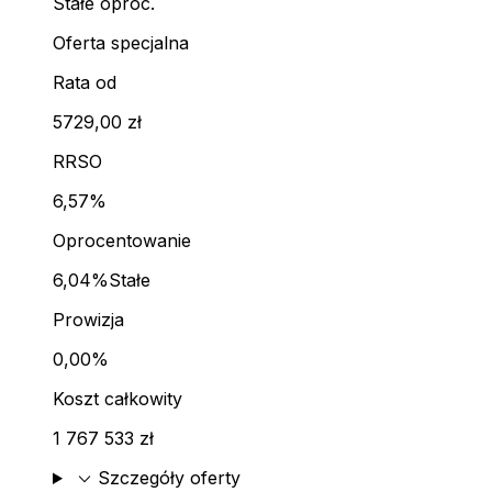
Stałe oproc.
Oferta specjalna
Rata od
5729,00 zł
RRSO
6,57%
Oprocentowanie
6,04%
Stałe
Prowizja
0,00%
Koszt całkowity
1 767 533 zł
expand_more
Szczegóły oferty