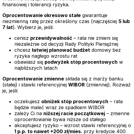
finansowej i tolerancji ryzyka.
Oprocentowanie okresowo stałe
gwarantuje
niezmienną ratę przez określony czas (najczęściej
5 lub
7 lat
). Wybierz je, jeśli:
cenisz
przewidywalność
– rata nie zmieni się
niezależnie od decyzji Rady Polityki Pieniężnej
chcesz
łatwiej planować budżet
domowy bez
ryzyka nagłego wzrostu rat
obawiasz się
podwyżek stóp procentowych
w
najbliższych latach
Oprocentowanie zmienne
składa się z marży banku
(stałej) i stawki referencyjnej
WIBOR
(zmiennej). Rozważ
je, jeśli:
oczekujesz
obniżek stóp procentowych
– rata
będzie maleć wraz ze spadkiem WIBOR
zależy Ci na
niższej racie początkowej
– zmienne
oprocentowanie bywa niższe od stałego
akceptujesz ryzyko – wzrost stawki referencyjnej o
1 p.p. to nawet +200 zł/mies.
przy kredycie 400