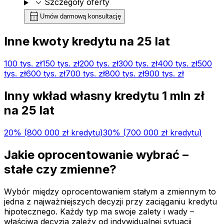
expand_more
Szczegóły oferty
calendar_month
Umów darmową konsultację
Inne kwoty kredytu na
25
lat
100 tys.
zł
150 tys.
zł
200 tys.
zł
300 tys.
zł
400 tys.
zł
500
tys.
zł
600 tys.
zł
700 tys.
zł
800 tys.
zł
900 tys.
zł
Inny wkład własny kredytu
1 mln
zł
na
25
lat
20
% (
800 000 zł
kredytu)
30
% (
700 000 zł
kredytu)
Jakie oprocentowanie wybrać –
stałe czy zmienne?
Wybór między oprocentowaniem stałym a zmiennym to
jedna z najważniejszych decyzji przy zaciąganiu kredytu
hipotecznego. Każdy typ ma swoje zalety i wady –
właściwa decyzja zależy od indywidualnej sytuacji