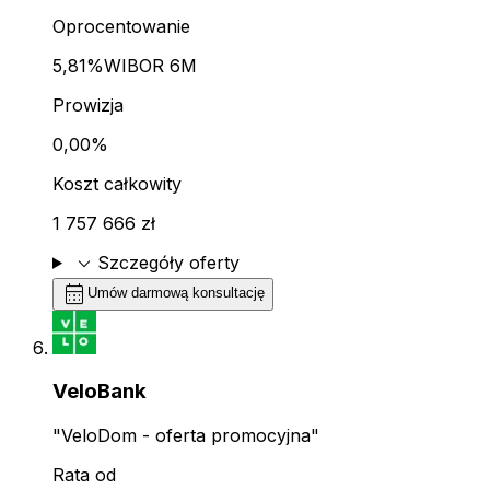
Oprocentowanie
5,81%
WIBOR 6M
Prowizja
0,00%
Koszt całkowity
1 757 666 zł
expand_more
Szczegóły oferty
calendar_month
Umów darmową konsultację
VeloBank
"VeloDom - oferta promocyjna"
Rata od