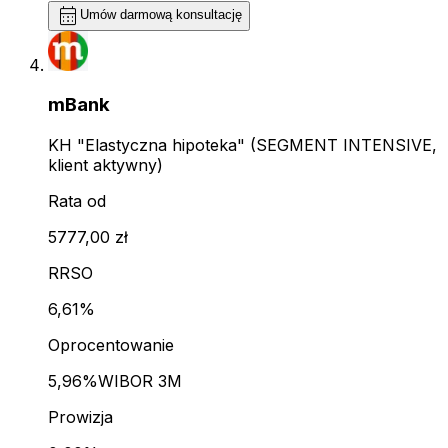
calendar_month
Umów darmową konsultację
mBank
KH "Elastyczna hipoteka" (SEGMENT INTENSIVE,
klient aktywny)
Rata od
5777,00 zł
RRSO
6,61%
Oprocentowanie
5,96%
WIBOR 3M
Prowizja