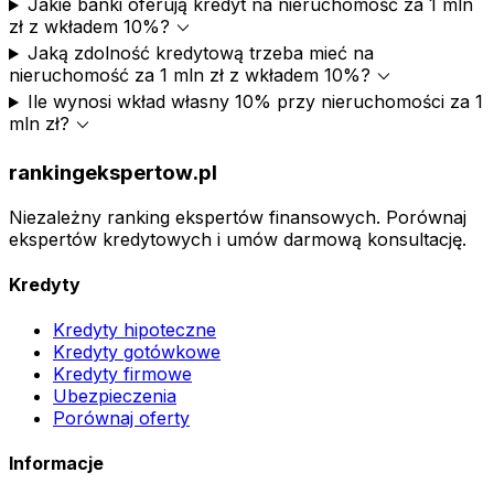
Jakie banki oferują kredyt na nieruchomość za 1 mln
expand_more
zł z wkładem 10%?
Jaką zdolność kredytową trzeba mieć na
expand_more
nieruchomość za 1 mln zł z wkładem 10%?
Ile wynosi wkład własny 10% przy nieruchomości za 1
expand_more
mln zł?
rankingekspertow.pl
Niezależny ranking ekspertów finansowych. Porównaj
ekspertów kredytowych i umów darmową konsultację.
Kredyty
Kredyty hipoteczne
Kredyty gotówkowe
Kredyty firmowe
Ubezpieczenia
Porównaj oferty
Informacje