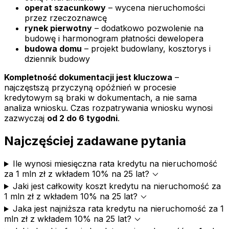
operat szacunkowy
– wycena nieruchomości
przez rzeczoznawcę
rynek pierwotny
– dodatkowo pozwolenie na
budowę i harmonogram płatności dewelopera
budowa domu
– projekt budowlany, kosztorys i
dziennik budowy
Kompletność dokumentacji jest kluczowa
–
najczęstszą przyczyną opóźnień w procesie
kredytowym są braki w dokumentach, a nie sama
analiza wniosku. Czas rozpatrywania wniosku wynosi
zazwyczaj
od 2 do 6 tygodni
.
Najczęściej zadawane pytania
Ile wynosi miesięczna rata kredytu na nieruchomość
expand_more
za 1 mln zł z wkładem 10% na 25 lat?
Jaki jest całkowity koszt kredytu na nieruchomość za
expand_more
1 mln zł z wkładem 10% na 25 lat?
Jaka jest najniższa rata kredytu na nieruchomość za 1
expand_more
mln zł z wkładem 10% na 25 lat?