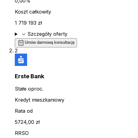
0,00%
Koszt całkowity
1 719 193 zł
expand_more
Szczegóły oferty
calendar_month
Umów darmową konsultację
2
Erste Bank
Stałe oproc.
Kredyt mieszkaniowy
Rata od
5724,00 zł
RRSO