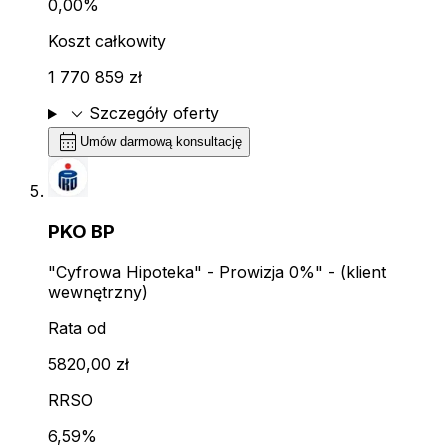
0,00%
Koszt całkowity
1 770 859 zł
expand_more
Szczegóły oferty
calendar_month
Umów darmową konsultację
PKO BP
"Cyfrowa Hipoteka" - Prowizja 0%" - (klient
wewnętrzny)
Rata od
5820,00 zł
RRSO
6,59%