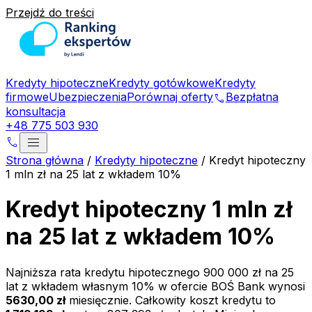
Przejdź do treści
Kredyty hipoteczne
Kredyty gotówkowe
Kredyty
firmowe
Ubezpieczenia
Porównaj oferty
Bezpłatna
phone
konsultacja
+48 775 503 930
menu
phone
Strona główna
/
Kredyty hipoteczne
/
Kredyt hipoteczny
1 mln zł na 25 lat z wkładem 10%
Kredyt hipoteczny 1 mln zł
na 25 lat z wkładem 10%
Najniższa rata kredytu hipotecznego
900 000 zł
na
25
lat z wkładem własnym
10
% w ofercie
BOŚ Bank
wynosi
5630,00 zł
miesięcznie. Całkowity koszt kredytu to