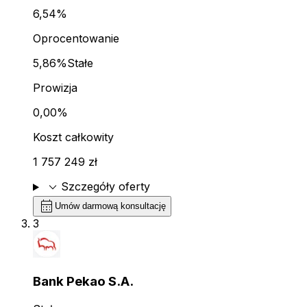
6,54%
Oprocentowanie
5,86%
Stałe
Prowizja
0,00%
Koszt całkowity
1 757 249 zł
expand_more
Szczegóły oferty
calendar_month
Umów darmową konsultację
3
Bank Pekao S.A.