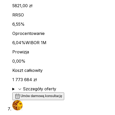
5821,00 zł
RRSO
6,55%
Oprocentowanie
6,04%
WIBOR 1M
Prowizja
0,00%
Koszt całkowity
1 773 684 zł
expand_more
Szczegóły oferty
calendar_month
Umów darmową konsultację