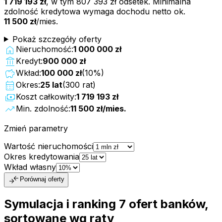
1 719 193 zł
, w tym
807 393 zł
odsetek. Minimalna
zdolność kredytowa wymaga dochodu netto ok.
11 500 zł
/mies.
Pokaż szczegóły oferty
home
Nieruchomość:
1 000 000 zł
account_balance
Kredyt:
900 000 zł
savings
Wkład:
100 000 zł
(
10
%)
calendar_month
Okres:
25
lat
(
300
rat)
payments
Koszt całkowity:
1 719 193 zł
trending_up
Min. zdolność:
11 500 zł
/mies.
Zmień parametry
Wartość nieruchomości
Okres kredytowania
Wkład własny
compare_arrows
Porównaj oferty
Symulacja i ranking
7
ofert
banków,
sortowane wg raty