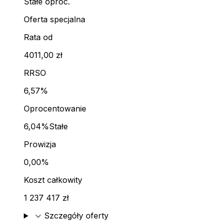
Stałe oproc.
Oferta specjalna
Rata od
4011,00 zł
RRSO
6,57%
Oprocentowanie
6,04%
Stałe
Prowizja
0,00%
Koszt całkowity
1 237 417 zł
expand_more
Szczegóły oferty