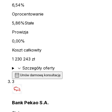
6,54%
Oprocentowanie
5,86%
Stałe
Prowizja
0,00%
Koszt całkowity
1 230 243 zł
expand_more
Szczegóły oferty
calendar_month
Umów darmową konsultację
3
Bank Pekao S.A.