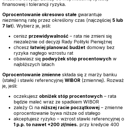
finansowej i tolerancji ryzyka.
Oprocentowanie okresowo stałe
gwarantuje
niezmienną ratę przez określony czas (najczęściej
5 lub
7 lat
). Wybierz je, jeśli:
cenisz
przewidywalność
– rata nie zmieni się
niezależnie od decyzji Rady Polityki Pieniężnej
chcesz
łatwiej planować budżet
domowy bez
ryzyka nagłego wzrostu rat
obawiasz się
podwyżek stóp procentowych
w
najbliższych latach
Oprocentowanie zmienne
składa się z marży banku
(stałej) i stawki referencyjnej
WIBOR
(zmiennej). Rozważ
je, jeśli:
oczekujesz
obniżek stóp procentowych
– rata
będzie maleć wraz ze spadkiem WIBOR
zależy Ci na
niższej racie początkowej
– zmienne
oprocentowanie bywa niższe od stałego
akceptujesz ryzyko – wzrost stawki referencyjnej o
1 p.p. to nawet +200 zł/mies.
przy kredycie 400