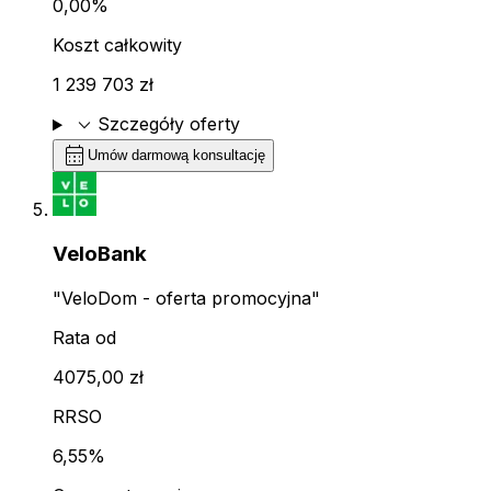
0,00%
Koszt całkowity
1 239 703 zł
expand_more
Szczegóły oferty
calendar_month
Umów darmową konsultację
VeloBank
"VeloDom - oferta promocyjna"
Rata od
4075,00 zł
RRSO
6,55%