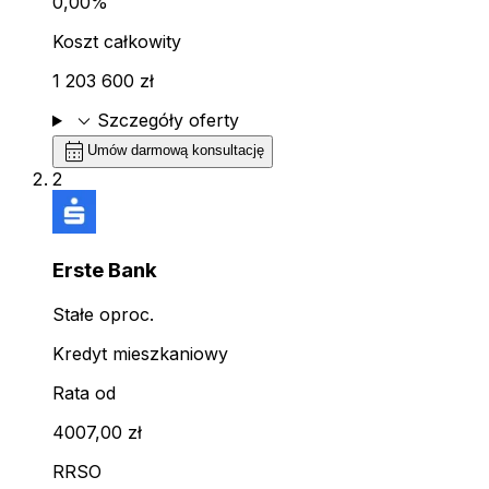
0,00%
Koszt całkowity
1 203 600 zł
expand_more
Szczegóły oferty
calendar_month
Umów darmową konsultację
2
Erste Bank
Stałe oproc.
Kredyt mieszkaniowy
Rata od
4007,00 zł
RRSO