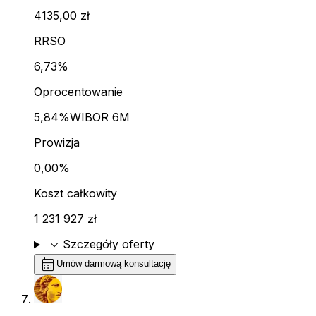
4135,00 zł
RRSO
6,73%
Oprocentowanie
5,84%
WIBOR 6M
Prowizja
0,00%
Koszt całkowity
1 231 927 zł
expand_more
Szczegóły oferty
calendar_month
Umów darmową konsultację