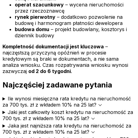
operat szacunkowy
– wycena nieruchomości
przez rzeczoznawcę
rynek pierwotny
– dodatkowo pozwolenie na
budowę i harmonogram płatności dewelopera
budowa domu
– projekt budowlany, kosztorys i
dziennik budowy
Kompletność dokumentacji jest kluczowa
–
najczęstszą przyczyną opóźnień w procesie
kredytowym są braki w dokumentach, a nie sama
analiza wniosku. Czas rozpatrywania wniosku wynosi
zazwyczaj
od 2 do 6 tygodni
.
Najczęściej zadawane pytania
Ile wynosi miesięczna rata kredytu na nieruchomość
expand_more
za 700 tys. zł z wkładem 10% na 25 lat?
Jaki jest całkowity koszt kredytu na nieruchomość za
expand_more
700 tys. zł z wkładem 10% na 25 lat?
Jaka jest najniższa rata kredytu na nieruchomość za
expand_more
700 tys. zł z wkładem 10% na 25 lat?