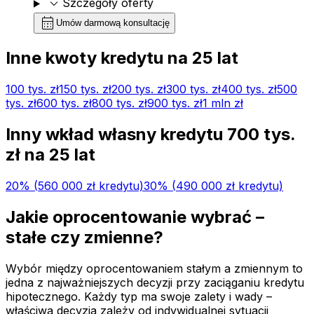
expand_more
Szczegóły oferty
calendar_month
Umów darmową konsultację
Inne kwoty kredytu na
25
lat
100 tys.
zł
150 tys.
zł
200 tys.
zł
300 tys.
zł
400 tys.
zł
500
tys.
zł
600 tys.
zł
800 tys.
zł
900 tys.
zł
1 mln
zł
Inny wkład własny kredytu
700 tys.
zł na
25
lat
20
% (
560 000 zł
kredytu)
30
% (
490 000 zł
kredytu)
Jakie oprocentowanie wybrać –
stałe czy zmienne?
Wybór między oprocentowaniem stałym a zmiennym to
jedna z najważniejszych decyzji przy zaciąganiu kredytu
hipotecznego. Każdy typ ma swoje zalety i wady –
właściwa decyzja zależy od indywidualnej sytuacji