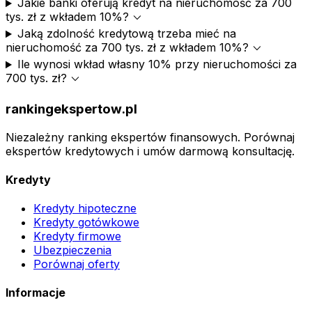
Jakie banki oferują kredyt na nieruchomość za 700
expand_more
tys. zł z wkładem 10%?
Jaką zdolność kredytową trzeba mieć na
expand_more
nieruchomość za 700 tys. zł z wkładem 10%?
Ile wynosi wkład własny 10% przy nieruchomości za
expand_more
700 tys. zł?
rankingekspertow.pl
Niezależny ranking ekspertów finansowych. Porównaj
ekspertów kredytowych i umów darmową konsultację.
Kredyty
Kredyty hipoteczne
Kredyty gotówkowe
Kredyty firmowe
Ubezpieczenia
Porównaj oferty
Informacje