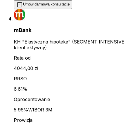
calendar_month
Umów darmową konsultację
mBank
KH "Elastyczna hipoteka" (SEGMENT INTENSIVE,
klient aktywny)
Rata od
4044,00 zł
RRSO
6,61%
Oprocentowanie
5,96%
WIBOR 3M
Prowizja