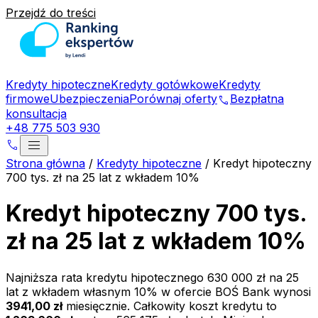
Przejdź do treści
Kredyty hipoteczne
Kredyty gotówkowe
Kredyty
firmowe
Ubezpieczenia
Porównaj oferty
Bezpłatna
phone
konsultacja
+48 775 503 930
menu
phone
Strona główna
/
Kredyty hipoteczne
/
Kredyt hipoteczny
700 tys. zł na 25 lat z wkładem 10%
Kredyt hipoteczny 700 tys.
zł na 25 lat z wkładem 10%
Najniższa rata kredytu hipotecznego
630 000 zł
na
25
lat z wkładem własnym
10
% w ofercie
BOŚ Bank
wynosi
3941,00 zł
miesięcznie. Całkowity koszt kredytu to