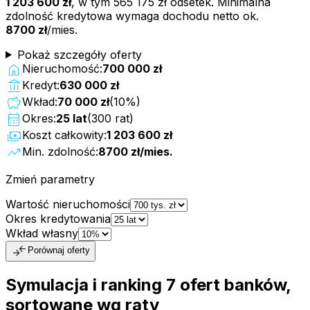
1 203 600 zł
, w tym
565 175 zł
odsetek. Minimalna
zdolność kredytowa wymaga dochodu netto ok.
8700 zł
/mies.
Pokaż szczegóły oferty
home
Nieruchomość:
700 000 zł
account_balance
Kredyt:
630 000 zł
savings
Wkład:
70 000 zł
(
10
%)
calendar_month
Okres:
25
lat
(
300
rat)
payments
Koszt całkowity:
1 203 600 zł
trending_up
Min. zdolność:
8700 zł
/mies.
Zmień parametry
Wartość nieruchomości
Okres kredytowania
Wkład własny
compare_arrows
Porównaj oferty
Symulacja i ranking
7
ofert
banków,
sortowane wg raty