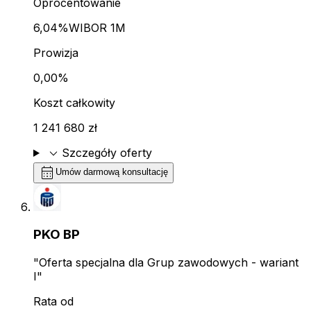
Oprocentowanie
6,04%
WIBOR 1M
Prowizja
0,00%
Koszt całkowity
1 241 680 zł
expand_more
Szczegóły oferty
calendar_month
Umów darmową konsultację
PKO BP
"Oferta specjalna dla Grup zawodowych - wariant
I"
Rata od