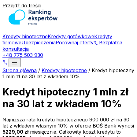
Przejdź do treści
Kredyty hipoteczne
Kredyty gotówkowe
Kredyty
firmowe
Ubezpieczenia
Porównaj oferty
Bezpłatna
phone
konsultacja
+48 775 503 930
menu
phone
Strona główna
/
Kredyty hipoteczne
/
Kredyt hipoteczny
1 mln zł na 30 lat z wkładem 10%
Kredyt hipoteczny 1 mln zł
na 30 lat z wkładem 10%
Najniższa rata kredytu hipotecznego
900 000 zł
na
30
lat z wkładem własnym
10
% w ofercie
BOŚ Bank
wynosi
5229,00 zł
miesięcznie. Całkowity koszt kredytu to