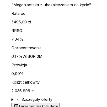
"Megahipoteka z ubezpieczeniem na życie"
Rata od
5495,00 zł
RRSO
7,04%
Oprocentowanie
6,17%
WIBOR 3M
Prowizja
0,00%
Koszt całkowity
2 036 996 zł
expand_more
Szczegóły oferty
calendar_month
Umów darmową konsultację