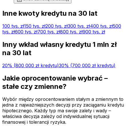
Inne kwoty kredytu na
30
lat
100 tys.
zł
150 tys.
zł
200 tys.
zł
300 tys.
zł
400 tys.
zł
500
tys.
zł
600 tys.
zł
700 tys.
zł
800 tys.
zł
900 tys.
zł
Inny wkład własny kredytu
1 mln
zł
na
30
lat
20
% (
800 000 zł
kredytu)
30
% (
700 000 zł
kredytu)
Jakie oprocentowanie wybrać –
stałe czy zmienne?
Wybór między oprocentowaniem stałym a zmiennym to
jedna z najważniejszych decyzji przy zaciąganiu kredytu
hipotecznego. Każdy typ ma swoje zalety i wady –
właściwa decyzja zależy od indywidualnej sytuacji
finansowej i tolerancji ryzyka.