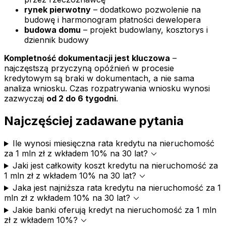
rynek pierwotny
– dodatkowo pozwolenie na
budowę i harmonogram płatności dewelopera
budowa domu
– projekt budowlany, kosztorys i
dziennik budowy
Kompletność dokumentacji jest kluczowa
–
najczęstszą przyczyną opóźnień w procesie
kredytowym są braki w dokumentach, a nie sama
analiza wniosku. Czas rozpatrywania wniosku wynosi
zazwyczaj
od 2 do 6 tygodni
.
Najczęściej zadawane pytania
Ile wynosi miesięczna rata kredytu na nieruchomość
expand_more
za 1 mln zł z wkładem 10% na 30 lat?
Jaki jest całkowity koszt kredytu na nieruchomość za
expand_more
1 mln zł z wkładem 10% na 30 lat?
Jaka jest najniższa rata kredytu na nieruchomość za 1
expand_more
mln zł z wkładem 10% na 30 lat?
Jakie banki oferują kredyt na nieruchomość za 1 mln
expand_more
zł z wkładem 10%?