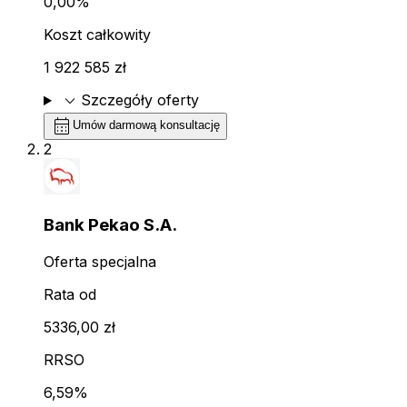
0,00%
Koszt całkowity
1 922 585 zł
expand_more
Szczegóły oferty
calendar_month
Umów darmową konsultację
2
Bank Pekao S.A.
Oferta specjalna
Rata od
5336,00 zł
RRSO
6,59%