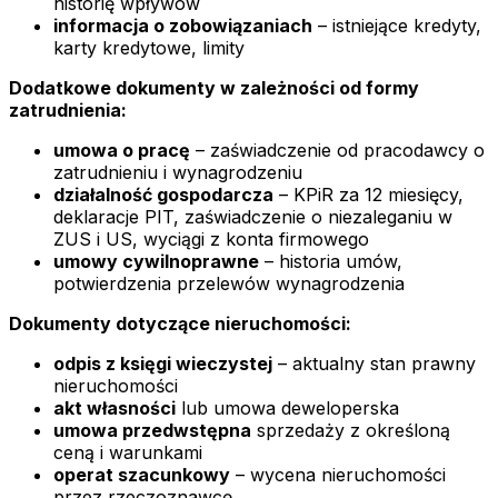
historię wpływów
informacja o zobowiązaniach
– istniejące kredyty,
karty kredytowe, limity
Dodatkowe dokumenty w zależności od formy
zatrudnienia:
umowa o pracę
– zaświadczenie od pracodawcy o
zatrudnieniu i wynagrodzeniu
działalność gospodarcza
– KPiR za 12 miesięcy,
deklaracje PIT, zaświadczenie o niezaleganiu w
ZUS i US, wyciągi z konta firmowego
umowy cywilnoprawne
– historia umów,
potwierdzenia przelewów wynagrodzenia
Dokumenty dotyczące nieruchomości:
odpis z księgi wieczystej
– aktualny stan prawny
nieruchomości
akt własności
lub umowa deweloperska
umowa przedwstępna
sprzedaży z określoną
ceną i warunkami
operat szacunkowy
– wycena nieruchomości
przez rzeczoznawcę