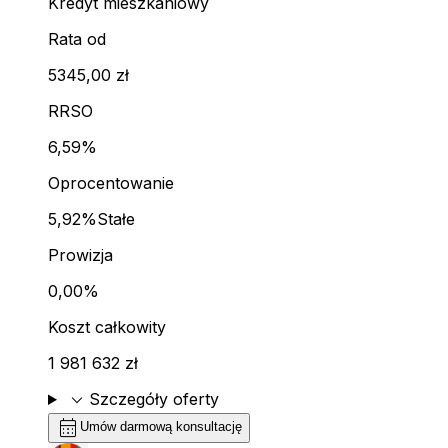
Kredyt mieszkaniowy
Rata od
5345,00 zł
RRSO
6,59%
Oprocentowanie
5,92%
Stałe
Prowizja
0,00%
Koszt całkowity
1 981 632 zł
expand_more
Szczegóły oferty
calendar_month
Umów darmową konsultację