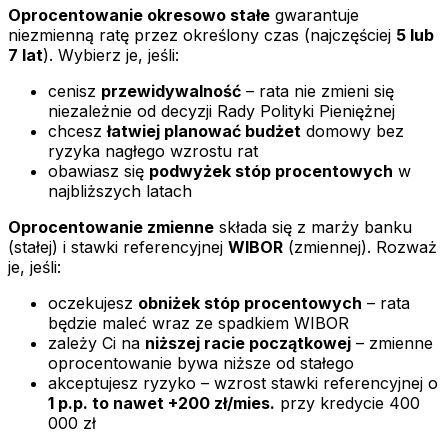
Oprocentowanie okresowo stałe
gwarantuje
niezmienną ratę przez określony czas (najczęściej
5 lub
7 lat
). Wybierz je, jeśli:
cenisz
przewidywalność
– rata nie zmieni się
niezależnie od decyzji Rady Polityki Pieniężnej
chcesz
łatwiej planować budżet
domowy bez
ryzyka nagłego wzrostu rat
obawiasz się
podwyżek stóp procentowych
w
najbliższych latach
Oprocentowanie zmienne
składa się z marży banku
(stałej) i stawki referencyjnej
WIBOR
(zmiennej). Rozważ
je, jeśli:
oczekujesz
obniżek stóp procentowych
– rata
będzie maleć wraz ze spadkiem WIBOR
zależy Ci na
niższej racie początkowej
– zmienne
oprocentowanie bywa niższe od stałego
akceptujesz ryzyko – wzrost stawki referencyjnej o
1 p.p. to nawet +200 zł/mies.
przy kredycie 400
000 zł