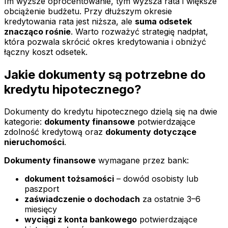
Im wyższe oprocentowanie, tym wyższa rata i większe
obciążenie budżetu. Przy dłuższym okresie
kredytowania rata jest niższa, ale
suma odsetek
znacząco rośnie
. Warto rozważyć strategię nadpłat,
która pozwala skrócić okres kredytowania i obniżyć
łączny koszt odsetek.
Jakie dokumenty są potrzebne do
kredytu hipotecznego?
Dokumenty do kredytu hipotecznego dzielą się na dwie
kategorie:
dokumenty finansowe
potwierdzające
zdolność kredytową oraz
dokumenty dotyczące
nieruchomości
.
Dokumenty finansowe
wymagane przez bank:
dokument tożsamości
– dowód osobisty lub
paszport
zaświadczenie o dochodach
za ostatnie 3–6
miesięcy
wyciągi z konta bankowego
potwierdzające