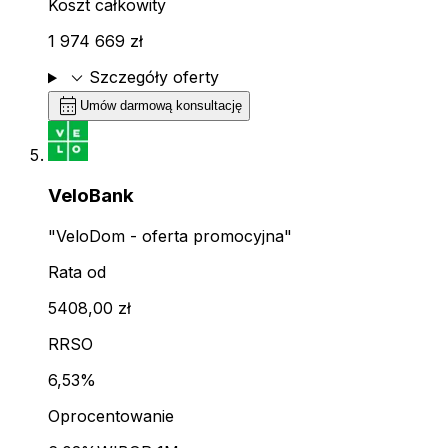
Koszt całkowity
1 974 669 zł
expand_more
Szczegóły oferty
calendar_month
Umów darmową konsultację
VeloBank
"VeloDom - oferta promocyjna"
Rata od
5408,00 zł
RRSO
6,53%
Oprocentowanie