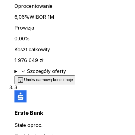
Oprocentowanie
6,06%
WIBOR 1M
Prowizja
0,00%
Koszt całkowity
1 976 649 zł
expand_more
Szczegóły oferty
calendar_month
Umów darmową konsultację
3
Erste Bank
Stałe oproc.