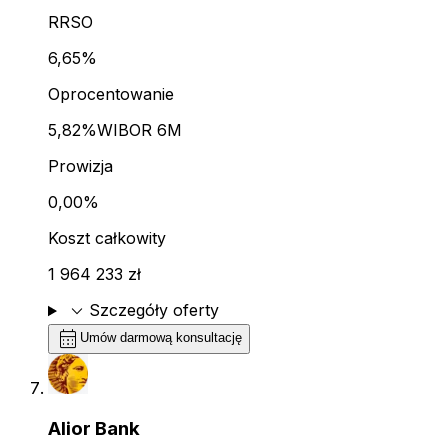
RRSO
6,65%
Oprocentowanie
5,82%
WIBOR 6M
Prowizja
0,00%
Koszt całkowity
1 964 233 zł
expand_more
Szczegóły oferty
calendar_month
Umów darmową konsultację
Alior Bank