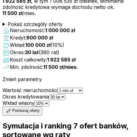
1 922 585 zł
, w tym
1 008 535 zł
odsetek. Minimalna
zdolność kredytowa wymaga dochodu netto ok.
11 500 zł
/mies.
Pokaż szczegóły oferty
home
Nieruchomość:
1 000 000 zł
account_balance
Kredyt:
900 000 zł
savings
Wkład:
100 000 zł
(
10
%)
calendar_month
Okres:
30
lat
(
360
rat)
payments
Koszt całkowity:
1 922 585 zł
trending_up
Min. zdolność:
11 500 zł
/mies.
Zmień parametry
Wartość nieruchomości
Okres kredytowania
Wkład własny
compare_arrows
Porównaj oferty
Symulacja i ranking
7
ofert
banków,
sortowane wg raty