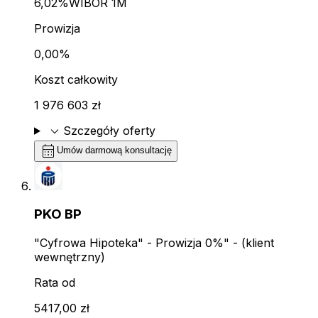
6,02%
WIBOR 1M
Prowizja
0,00%
Koszt całkowity
1 976 603 zł
expand_more
Szczegóły oferty
calendar_month
Umów darmową konsultację
PKO BP
"Cyfrowa Hipoteka" - Prowizja 0%" - (klient
wewnętrzny)
Rata od
5417,00 zł