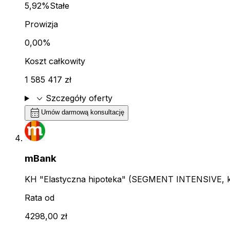
5,92%
Stałe
Prowizja
0,00%
Koszt całkowity
1 585 417 zł
expand_more
Szczegóły oferty
calendar_month
Umów darmową konsultację
mBank
KH "Elastyczna hipoteka" (SEGMENT INTENSIVE, kl
Rata od
4298,00 zł