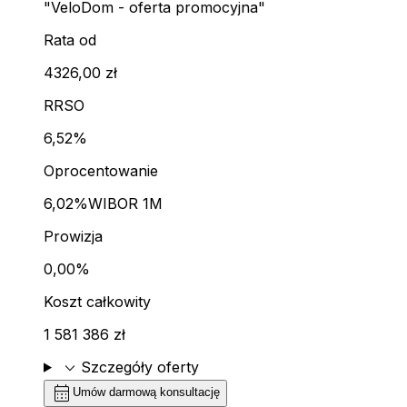
"VeloDom - oferta promocyjna"
Rata od
4326,00 zł
RRSO
6,52%
Oprocentowanie
6,02%
WIBOR 1M
Prowizja
0,00%
Koszt całkowity
1 581 386 zł
expand_more
Szczegóły oferty
calendar_month
Umów darmową konsultację