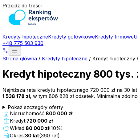
Przejdź do treści
Kredyty hipoteczne
Kredyty gotówkowe
Kredyty firmowe
U
+48 775 503 930
menu
phone
Strona główna
/
Kredyty hipoteczne
/
Kredyt hipoteczny 
Kredyt hipoteczny 800 tys. 
Najniższa rata kredytu hipotecznego
720 000 zł
na
30
la
1 538 178 zł
, w tym
806 828 zł
odsetek. Minimalna zdoln
Pokaż szczegóły oferty
home
Nieruchomość:
800 000 zł
account_balance
Kredyt:
720 000 zł
savings
Wkład:
80 000 zł
(
10
%)
calendar_month
Okres:
30
lat
(
360
rat)