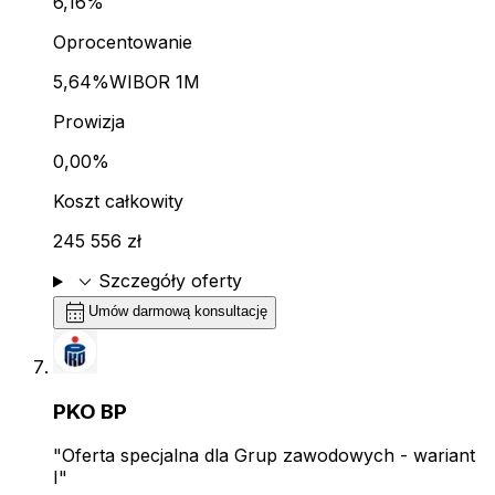
6,16%
Oprocentowanie
5,64%
WIBOR 1M
Prowizja
0,00%
Koszt całkowity
245 556 zł
expand_more
Szczegóły oferty
calendar_month
Umów darmową konsultację
PKO BP
"Oferta specjalna dla Grup zawodowych - wariant
I"