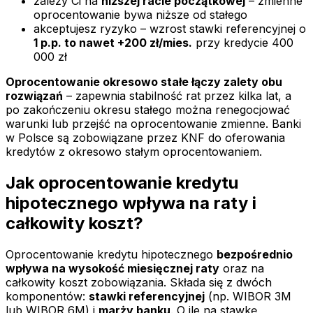
zależy Ci na
niższej racie początkowej
– zmienne
oprocentowanie bywa niższe od stałego
akceptujesz ryzyko – wzrost stawki referencyjnej o
1 p.p. to nawet +200 zł/mies.
przy kredycie 400
000 zł
Oprocentowanie okresowo stałe łączy zalety obu
rozwiązań
– zapewnia stabilność rat przez kilka lat, a
po zakończeniu okresu stałego można renegocjować
warunki lub przejść na oprocentowanie zmienne. Banki
w Polsce są zobowiązane przez KNF do oferowania
kredytów z okresowo stałym oprocentowaniem.
Jak oprocentowanie kredytu
hipotecznego wpływa na raty i
całkowity koszt?
Oprocentowanie kredytu hipotecznego
bezpośrednio
wpływa na wysokość miesięcznej raty
oraz na
całkowity koszt zobowiązania. Składa się z dwóch
komponentów:
stawki referencyjnej
(np. WIBOR 3M
lub WIBOR 6M) i
marży banku
. O ile na stawkę