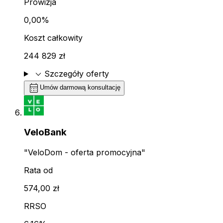
Prowizja
0,00%
Koszt całkowity
244 829 zł
expand_more
Szczegóły oferty
calendar_month
Umów darmową konsultację
VeloBank
"VeloDom - oferta promocyjna"
Rata od
574,00 zł
RRSO