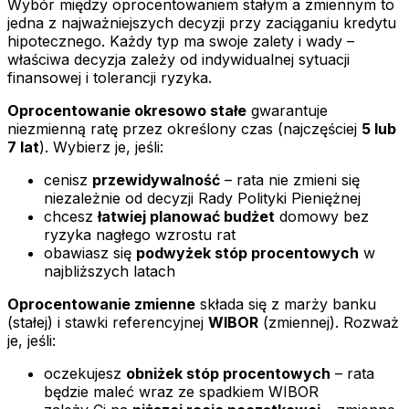
Wybór między oprocentowaniem stałym a zmiennym to
jedna z najważniejszych decyzji przy zaciąganiu kredytu
hipotecznego. Każdy typ ma swoje zalety i wady –
właściwa decyzja zależy od indywidualnej sytuacji
finansowej i tolerancji ryzyka.
Oprocentowanie okresowo stałe
gwarantuje
niezmienną ratę przez określony czas (najczęściej
5 lub
7 lat
). Wybierz je, jeśli:
cenisz
przewidywalność
– rata nie zmieni się
niezależnie od decyzji Rady Polityki Pieniężnej
chcesz
łatwiej planować budżet
domowy bez
ryzyka nagłego wzrostu rat
obawiasz się
podwyżek stóp procentowych
w
najbliższych latach
Oprocentowanie zmienne
składa się z marży banku
(stałej) i stawki referencyjnej
WIBOR
(zmiennej). Rozważ
je, jeśli:
oczekujesz
obniżek stóp procentowych
– rata
będzie maleć wraz ze spadkiem WIBOR