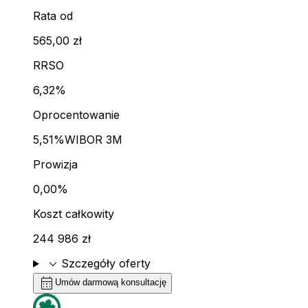
Rata od
565,00 zł
RRSO
6,32%
Oprocentowanie
5,51%
WIBOR 3M
Prowizja
0,00%
Koszt całkowity
244 986 zł
expand_more
Szczegóły oferty
calendar_month
Umów darmową konsultację