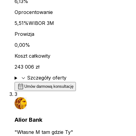
6,13%
Oprocentowanie
5,51%
WIBOR 3M
Prowizja
0,00%
Koszt całkowity
243 006 zł
expand_more
Szczegóły oferty
calendar_month
Umów darmową konsultację
3
Alior Bank
"Własne M tam gdzie Ty"