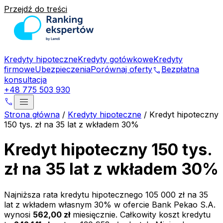
Przejdź do treści
Kredyty hipoteczne
Kredyty gotówkowe
Kredyty
firmowe
Ubezpieczenia
Porównaj oferty
Bezpłatna
phone
konsultacja
+48 775 503 930
menu
phone
Strona główna
/
Kredyty hipoteczne
/
Kredyt hipoteczny
150 tys. zł na 35 lat z wkładem 30%
Kredyt hipoteczny 150 tys.
zł na 35 lat z wkładem 30%
Najniższa rata kredytu hipotecznego
105 000 zł
na
35
lat z wkładem własnym
30
% w ofercie
Bank Pekao S.A.
wynosi
562,00 zł
miesięcznie. Całkowity koszt kredytu