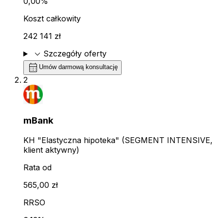
0,00%
Koszt całkowity
242 141 zł
expand_more
Szczegóły oferty
calendar_month
Umów darmową konsultację
2
mBank
KH "Elastyczna hipoteka" (SEGMENT INTENSIVE,
klient aktywny)
Rata od
565,00 zł
RRSO