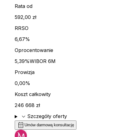
Rata od
592,00 zł
RRSO
6,67%
Oprocentowanie
5,39%
WIBOR 6M
Prowizja
0,00%
Koszt całkowity
246 668 zł
expand_more
Szczegóły oferty
calendar_month
Umów darmową konsultację