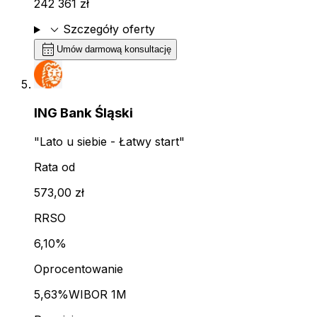
242 361 zł
expand_more
Szczegóły oferty
calendar_month
Umów darmową konsultację
ING Bank Śląski
"Lato u siebie - Łatwy start"
Rata od
573,00 zł
RRSO
6,10%
Oprocentowanie
5,63%
WIBOR 1M