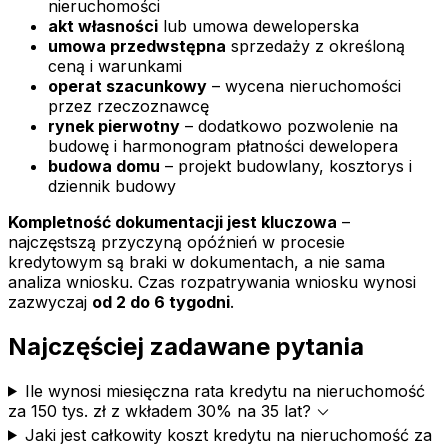
nieruchomości
akt własności
lub umowa deweloperska
umowa przedwstępna
sprzedaży z określoną
ceną i warunkami
operat szacunkowy
– wycena nieruchomości
przez rzeczoznawcę
rynek pierwotny
– dodatkowo pozwolenie na
budowę i harmonogram płatności dewelopera
budowa domu
– projekt budowlany, kosztorys i
dziennik budowy
Kompletność dokumentacji jest kluczowa
–
najczęstszą przyczyną opóźnień w procesie
kredytowym są braki w dokumentach, a nie sama
analiza wniosku. Czas rozpatrywania wniosku wynosi
zazwyczaj
od 2 do 6 tygodni
.
Najczęściej zadawane pytania
Ile wynosi miesięczna rata kredytu na nieruchomość
expand_more
za 150 tys. zł z wkładem 30% na 35 lat?
Jaki jest całkowity koszt kredytu na nieruchomość za