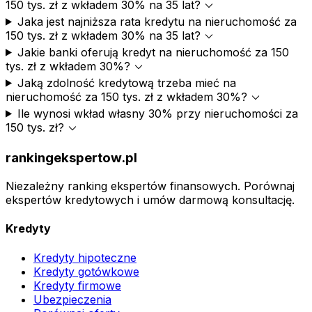
expand_more
150 tys. zł z wkładem 30% na 35 lat?
Jaka jest najniższa rata kredytu na nieruchomość za
expand_more
150 tys. zł z wkładem 30% na 35 lat?
Jakie banki oferują kredyt na nieruchomość za 150
expand_more
tys. zł z wkładem 30%?
Jaką zdolność kredytową trzeba mieć na
expand_more
nieruchomość za 150 tys. zł z wkładem 30%?
Ile wynosi wkład własny 30% przy nieruchomości za
expand_more
150 tys. zł?
rankingekspertow.pl
Niezależny ranking ekspertów finansowych. Porównaj
ekspertów kredytowych i umów darmową konsultację.
Kredyty
Kredyty hipoteczne
Kredyty gotówkowe
Kredyty firmowe
Ubezpieczenia