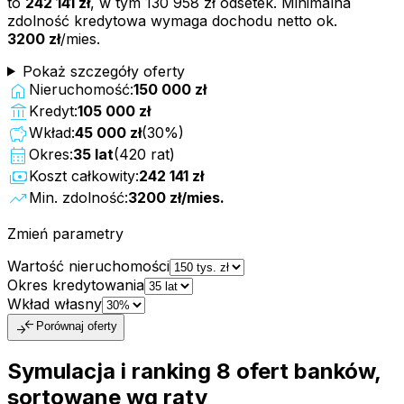
to
242 141 zł
, w tym
130 958 zł
odsetek. Minimalna
zdolność kredytowa wymaga dochodu netto ok.
3200 zł
/mies.
Pokaż szczegóły oferty
home
Nieruchomość:
150 000 zł
account_balance
Kredyt:
105 000 zł
savings
Wkład:
45 000 zł
(
30
%)
calendar_month
Okres:
35
lat
(
420
rat)
payments
Koszt całkowity:
242 141 zł
trending_up
Min. zdolność:
3200 zł
/mies.
Zmień parametry
Wartość nieruchomości
Okres kredytowania
Wkład własny
compare_arrows
Porównaj oferty
Symulacja i ranking
8
ofert
banków,
sortowane wg raty