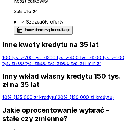
Koszt całkowity
258 616 zł
expand_more
Szczegóły oferty
calendar_month
Umów darmową konsultację
Inne kwoty kredytu na
35
lat
100 tys.
zł
200 tys.
zł
300 tys.
zł
400 tys.
zł
500 tys.
zł
600
tys.
zł
700 tys.
zł
800 tys.
zł
900 tys.
zł
1 mln
zł
Inny wkład własny kredytu
150 tys.
zł na
35
lat
10
% (
135 000 zł
kredytu)
20
% (
120 000 zł
kredytu)
Jakie oprocentowanie wybrać –
stałe czy zmienne?