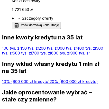
Koszt całkowity
1 721 653 zł
expand_more
Szczegóły oferty
calendar_month
Umów darmową konsultację
Inne kwoty kredytu na
35
lat
100 tys.
zł
150 tys.
zł
200 tys.
zł
300 tys.
zł
400 tys.
zł
500
tys.
zł
600 tys.
zł
700 tys.
zł
800 tys.
zł
900 tys.
zł
Inny wkład własny kredytu
1 mln
zł
na
35
lat
10
% (
900 000 zł
kredytu)
20
% (
800 000 zł
kredytu)
Jakie oprocentowanie wybrać –
stałe czy zmienne?