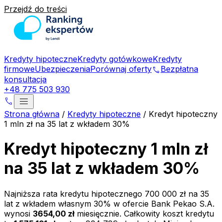
Przejdź do treści
Kredyty hipoteczne
Kredyty gotówkowe
Kredyty
firmowe
Ubezpieczenia
Porównaj oferty
Bezpłatna
phone
konsultacja
+48 775 503 930
menu
phone
Strona główna
/
Kredyty hipoteczne
/
Kredyt hipoteczny
1 mln zł na 35 lat z wkładem 30%
Kredyt hipoteczny 1 mln zł
na 35 lat z wkładem 30%
Najniższa rata kredytu hipotecznego
700 000 zł
na
35
lat z wkładem własnym
30
% w ofercie
Bank Pekao S.A.
wynosi
3654,00 zł
miesięcznie. Całkowity koszt kredytu