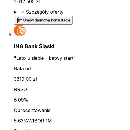
1 612 505 zł
expand_more
Szczegóły oferty
calendar_month
Umów darmową konsultację
ING Bank Śląski
"Lato u siebie - Łatwy start"
Rata od
3819,00 zł
RRSO
6,09%
Oprocentowanie
5,63%
WIBOR 1M