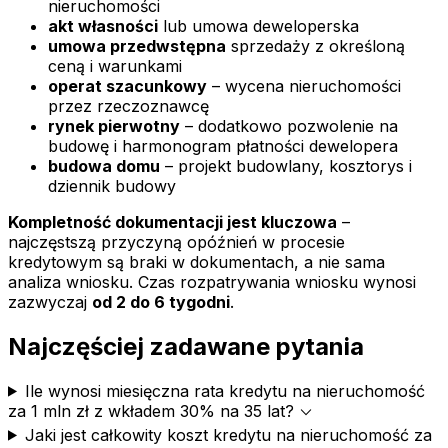
nieruchomości
akt własności
lub umowa deweloperska
umowa przedwstępna
sprzedaży z określoną
ceną i warunkami
operat szacunkowy
– wycena nieruchomości
przez rzeczoznawcę
rynek pierwotny
– dodatkowo pozwolenie na
budowę i harmonogram płatności dewelopera
budowa domu
– projekt budowlany, kosztorys i
dziennik budowy
Kompletność dokumentacji jest kluczowa
–
najczęstszą przyczyną opóźnień w procesie
kredytowym są braki w dokumentach, a nie sama
analiza wniosku. Czas rozpatrywania wniosku wynosi
zazwyczaj
od 2 do 6 tygodni
.
Najczęściej zadawane pytania
Ile wynosi miesięczna rata kredytu na nieruchomość
expand_more
za 1 mln zł z wkładem 30% na 35 lat?
Jaki jest całkowity koszt kredytu na nieruchomość za