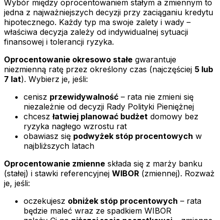
Wybór między oprocentowaniem stałym a zmiennym to
jedna z najważniejszych decyzji przy zaciąganiu kredytu
hipotecznego. Każdy typ ma swoje zalety i wady –
właściwa decyzja zależy od indywidualnej sytuacji
finansowej i tolerancji ryzyka.
Oprocentowanie okresowo stałe
gwarantuje
niezmienną ratę przez określony czas (najczęściej
5 lub
7 lat
). Wybierz je, jeśli:
cenisz
przewidywalność
– rata nie zmieni się
niezależnie od decyzji Rady Polityki Pieniężnej
chcesz
łatwiej planować budżet
domowy bez
ryzyka nagłego wzrostu rat
obawiasz się
podwyżek stóp procentowych
w
najbliższych latach
Oprocentowanie zmienne
składa się z marży banku
(stałej) i stawki referencyjnej
WIBOR
(zmiennej). Rozważ
je, jeśli:
oczekujesz
obniżek stóp procentowych
– rata
będzie maleć wraz ze spadkiem WIBOR