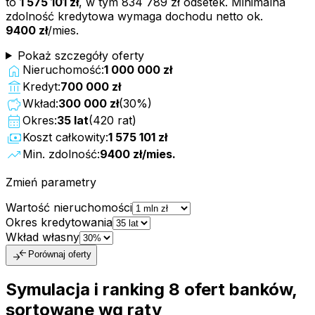
to
1 575 101 zł
, w tym
834 789 zł
odsetek. Minimalna
zdolność kredytowa wymaga dochodu netto ok.
9400 zł
/mies.
Pokaż szczegóły oferty
home
Nieruchomość:
1 000 000 zł
account_balance
Kredyt:
700 000 zł
savings
Wkład:
300 000 zł
(
30
%)
calendar_month
Okres:
35
lat
(
420
rat)
payments
Koszt całkowity:
1 575 101 zł
trending_up
Min. zdolność:
9400 zł
/mies.
Zmień parametry
Wartość nieruchomości
Okres kredytowania
Wkład własny
compare_arrows
Porównaj oferty
Symulacja i ranking
8
ofert
banków,
sortowane wg raty