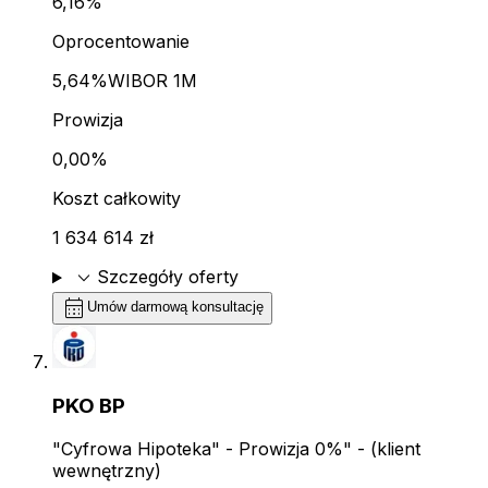
6,16%
Oprocentowanie
5,64%
WIBOR 1M
Prowizja
0,00%
Koszt całkowity
1 634 614 zł
expand_more
Szczegóły oferty
calendar_month
Umów darmową konsultację
PKO BP
"Cyfrowa Hipoteka" - Prowizja 0%" - (klient
wewnętrzny)