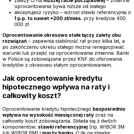
zależy Ci na
niższej racie początkowej
– zmienne
oprocentowanie bywa niższe od stałego
akceptujesz ryzyko – wzrost stawki referencyjnej o
1 p.p. to nawet +200 zł/mies.
przy kredycie 400
000 zł
Oprocentowanie okresowo stałe łączy zalety obu
rozwiązań
– zapewnia stabilność rat przez kilka lat, a
po zakończeniu okresu stałego można renegocjować
warunki lub przejść na oprocentowanie zmienne. Banki
w Polsce są zobowiązane przez KNF do oferowania
kredytów z okresowo stałym oprocentowaniem.
Jak oprocentowanie kredytu
hipotecznego wpływa na raty i
całkowity koszt?
Oprocentowanie kredytu hipotecznego
bezpośrednio
wpływa na wysokość miesięcznej raty
oraz na
całkowity koszt zobowiązania. Składa się z dwóch
komponentów:
stawki referencyjnej
(np. WIBOR 3M
lub WIBOR 6M) i
marży banku
. O ile na stawkę