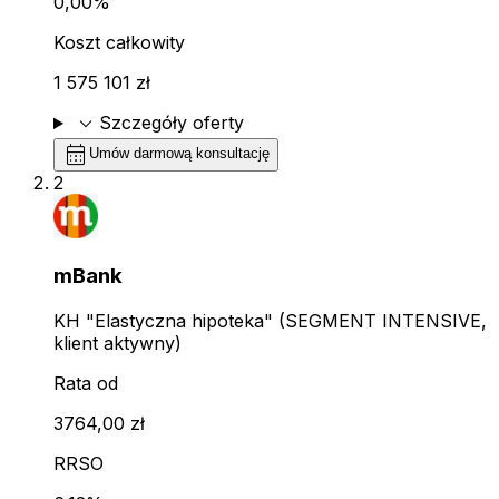
0,00%
Koszt całkowity
1 575 101 zł
expand_more
Szczegóły oferty
calendar_month
Umów darmową konsultację
2
mBank
KH "Elastyczna hipoteka" (SEGMENT INTENSIVE,
klient aktywny)
Rata od
3764,00 zł
RRSO