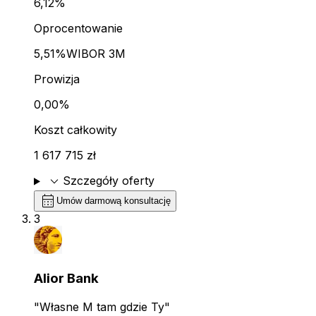
6,12%
Oprocentowanie
5,51%
WIBOR 3M
Prowizja
0,00%
Koszt całkowity
1 617 715 zł
expand_more
Szczegóły oferty
calendar_month
Umów darmową konsultację
3
Alior Bank
"Własne M tam gdzie Ty"