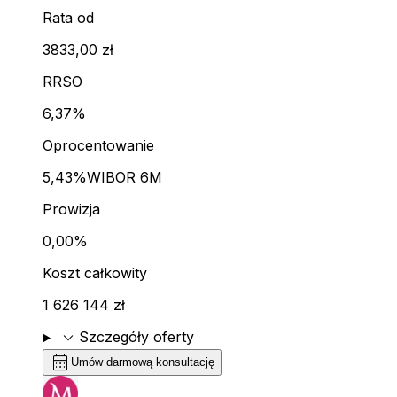
Rata od
3833,00 zł
RRSO
6,37%
Oprocentowanie
5,43%
WIBOR 6M
Prowizja
0,00%
Koszt całkowity
1 626 144 zł
expand_more
Szczegóły oferty
calendar_month
Umów darmową konsultację