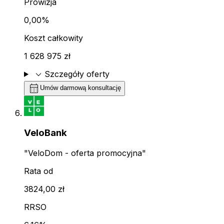
Prowizja
0,00%
Koszt całkowity
1 628 975 zł
expand_more
Szczegóły oferty
calendar_month
Umów darmową konsultację
VeloBank
"VeloDom - oferta promocyjna"
Rata od
3824,00 zł
RRSO