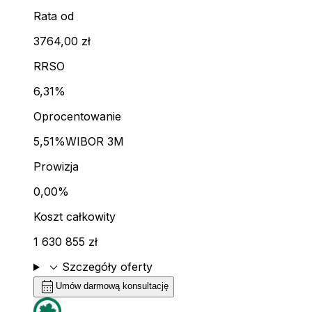
Rata od
3764,00 zł
RRSO
6,31%
Oprocentowanie
5,51%
WIBOR 3M
Prowizja
0,00%
Koszt całkowity
1 630 855 zł
expand_more
Szczegóły oferty
calendar_month
Umów darmową konsultację