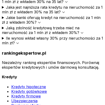
expand_more
1 mln zł z wkładem 30% na 35 lat?
Jaka jest najniższa rata kredytu na nieruchomość za 1
expand_more
mln zł z wkładem 30% na 35 lat?
Jakie banki oferują kredyt na nieruchomość za 1 mln
expand_more
zł z wkładem 30%?
Jaką zdolność kredytową trzeba mieć na
expand_more
nieruchomość za 1 mln zł z wkładem 30%?
Ile wynosi wkład własny 30% przy nieruchomości za 1
expand_more
mln zł?
rankingekspertow.pl
Niezależny ranking ekspertów finansowych. Porównaj
ekspertów kredytowych i umów darmową konsultację.
Kredyty
Kredyty hipoteczne
Kredyty gotówkowe
Kredyty firmowe
Ubezpieczenia