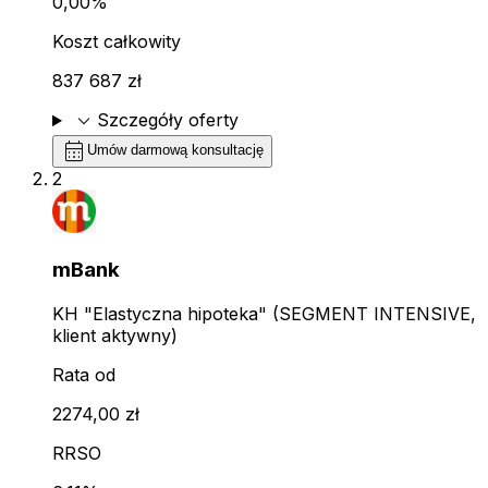
0,00%
Koszt całkowity
837 687 zł
expand_more
Szczegóły oferty
calendar_month
Umów darmową konsultację
2
mBank
KH "Elastyczna hipoteka" (SEGMENT INTENSIVE,
klient aktywny)
Rata od
2274,00 zł
RRSO