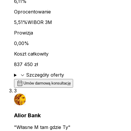
6,11%
Oprocentowanie
5,51%
WIBOR 3M
Prowizja
0,00%
Koszt całkowity
837 450 zł
expand_more
Szczegóły oferty
calendar_month
Umów darmową konsultację
3
Alior Bank
"Własne M tam gdzie Ty"