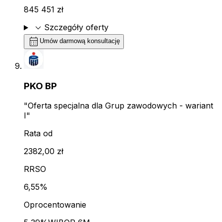
845 451 zł
expand_more
Szczegóły oferty
calendar_month
Umów darmową konsultację
PKO BP
"Oferta specjalna dla Grup zawodowych - wariant
I"
Rata od
2382,00 zł
RRSO
6,55%
Oprocentowanie