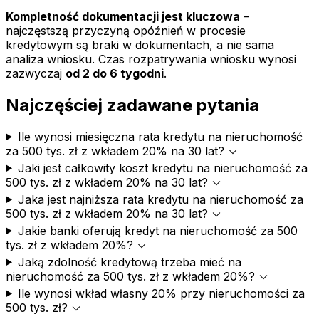
Kompletność dokumentacji jest kluczowa
–
najczęstszą przyczyną opóźnień w procesie
kredytowym są braki w dokumentach, a nie sama
analiza wniosku. Czas rozpatrywania wniosku wynosi
zazwyczaj
od 2 do 6 tygodni
.
Najczęściej zadawane pytania
Ile wynosi miesięczna rata kredytu na nieruchomość
expand_more
za 500 tys. zł z wkładem 20% na 30 lat?
Jaki jest całkowity koszt kredytu na nieruchomość za
expand_more
500 tys. zł z wkładem 20% na 30 lat?
Jaka jest najniższa rata kredytu na nieruchomość za
expand_more
500 tys. zł z wkładem 20% na 30 lat?
Jakie banki oferują kredyt na nieruchomość za 500
expand_more
tys. zł z wkładem 20%?
Jaką zdolność kredytową trzeba mieć na
expand_more
nieruchomość za 500 tys. zł z wkładem 20%?
Ile wynosi wkład własny 20% przy nieruchomości za
expand_more
500 tys. zł?