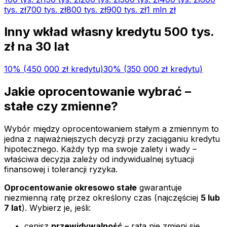
tys.
zł
700 tys.
zł
800 tys.
zł
900 tys.
zł
1 mln
zł
Inny wkład własny kredytu
500 tys.
zł na
30
lat
10
% (
450 000 zł
kredytu)
30
% (
350 000 zł
kredytu)
Jakie oprocentowanie wybrać –
stałe czy zmienne?
Wybór między oprocentowaniem stałym a zmiennym to
jedna z najważniejszych decyzji przy zaciąganiu kredytu
hipotecznego. Każdy typ ma swoje zalety i wady –
właściwa decyzja zależy od indywidualnej sytuacji
finansowej i tolerancji ryzyka.
Oprocentowanie okresowo stałe
gwarantuje
niezmienną ratę przez określony czas (najczęściej
5 lub
7 lat
). Wybierz je, jeśli:
cenisz
przewidywalność
– rata nie zmieni się