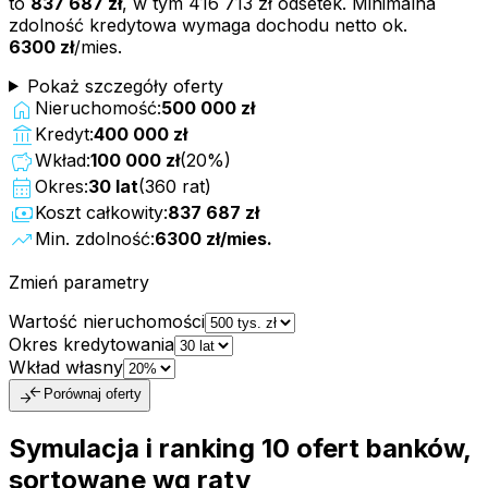
to
837 687 zł
, w tym
416 713 zł
odsetek. Minimalna
zdolność kredytowa wymaga dochodu netto ok.
6300 zł
/mies.
Pokaż szczegóły oferty
home
Nieruchomość:
500 000 zł
account_balance
Kredyt:
400 000 zł
savings
Wkład:
100 000 zł
(
20
%)
calendar_month
Okres:
30
lat
(
360
rat)
payments
Koszt całkowity:
837 687 zł
trending_up
Min. zdolność:
6300 zł
/mies.
Zmień parametry
Wartość nieruchomości
Okres kredytowania
Wkład własny
compare_arrows
Porównaj oferty
Symulacja i ranking
10
ofert
banków,
sortowane wg raty