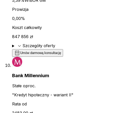
5,39%
WIBOR 6M
Prowizja
0,00%
Koszt całkowity
847 856 zł
expand_more
Szczegóły oferty
calendar_month
Umów darmową konsultację
Bank Millennium
Stałe oproc.
"Kredyt hipoteczny - wariant II"
Rata od
2483,00 zł