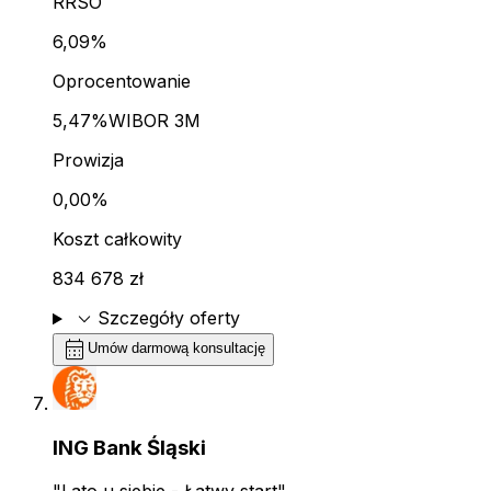
RRSO
6,09%
Oprocentowanie
5,47%
WIBOR 3M
Prowizja
0,00%
Koszt całkowity
834 678 zł
expand_more
Szczegóły oferty
calendar_month
Umów darmową konsultację
ING Bank Śląski