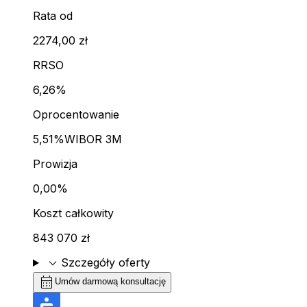
Rata od
2274,00 zł
RRSO
6,26%
Oprocentowanie
5,51%
WIBOR 3M
Prowizja
0,00%
Koszt całkowity
843 070 zł
expand_more
Szczegóły oferty
calendar_month
Umów darmową konsultację