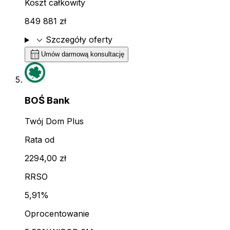
Koszt całkowity
849 881 zł
expand_more
Szczegóły oferty
calendar_month
Umów darmową konsultację
BOŚ Bank
Twój Dom Plus
Rata od
2294,00 zł
RRSO
5,91%
Oprocentowanie