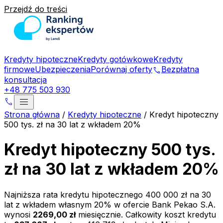
Przejdź do treści
Kredyty hipoteczne
Kredyty gotówkowe
Kredyty
firmowe
Ubezpieczenia
Porównaj oferty
Bezpłatna
phone
konsultacja
+48 775 503 930
menu
phone
Strona główna
/
Kredyty hipoteczne
/
Kredyt hipoteczny
500 tys. zł na 30 lat z wkładem 20%
Kredyt hipoteczny 500 tys.
zł na 30 lat z wkładem 20%
Najniższa rata kredytu hipotecznego
400 000 zł
na
30
lat z wkładem własnym
20
% w ofercie
Bank Pekao S.A.
wynosi
2269,00 zł
miesięcznie. Całkowity koszt kredytu