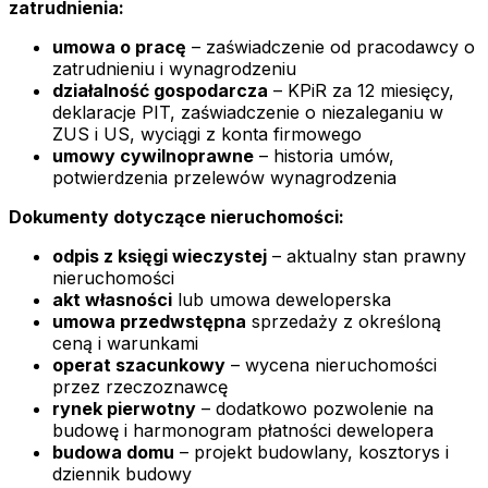
zatrudnienia:
umowa o pracę
– zaświadczenie od pracodawcy o
zatrudnieniu i wynagrodzeniu
działalność gospodarcza
– KPiR za 12 miesięcy,
deklaracje PIT, zaświadczenie o niezaleganiu w
ZUS i US, wyciągi z konta firmowego
umowy cywilnoprawne
– historia umów,
potwierdzenia przelewów wynagrodzenia
Dokumenty dotyczące nieruchomości:
odpis z księgi wieczystej
– aktualny stan prawny
nieruchomości
akt własności
lub umowa deweloperska
umowa przedwstępna
sprzedaży z określoną
ceną i warunkami
operat szacunkowy
– wycena nieruchomości
przez rzeczoznawcę
rynek pierwotny
– dodatkowo pozwolenie na
budowę i harmonogram płatności dewelopera
budowa domu
– projekt budowlany, kosztorys i
dziennik budowy