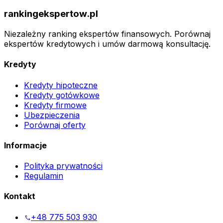
rankingekspertow.pl
Niezależny ranking ekspertów finansowych. Porównaj
ekspertów kredytowych i umów darmową konsultację.
Kredyty
Kredyty hipoteczne
Kredyty gotówkowe
Kredyty firmowe
Ubezpieczenia
Porównaj oferty
Informacje
Polityka prywatności
Regulamin
Kontakt
+48 775 503 930
phone