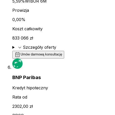
5,59%
WIBOR 6M
Prowizja
0,00%
Koszt całkowity
833 066 zł
expand_more
Szczegóły oferty
calendar_month
Umów darmową konsultację
BNP Paribas
Kredyt hipoteczny
Rata od
2302,00 zł