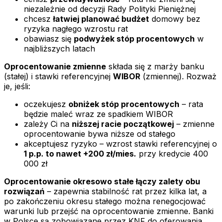
niezależnie od decyzji Rady Polityki Pieniężnej
chcesz
łatwiej planować budżet
domowy bez
ryzyka nagłego wzrostu rat
obawiasz się
podwyżek stóp procentowych
w
najbliższych latach
Oprocentowanie zmienne
składa się z marży banku
(stałej) i stawki referencyjnej
WIBOR
(zmiennej). Rozważ
je, jeśli:
oczekujesz
obniżek stóp procentowych
– rata
będzie maleć wraz ze spadkiem WIBOR
zależy Ci na
niższej racie początkowej
– zmienne
oprocentowanie bywa niższe od stałego
akceptujesz ryzyko – wzrost stawki referencyjnej o
1 p.p. to nawet +200 zł/mies.
przy kredycie 400
000 zł
Oprocentowanie okresowo stałe łączy zalety obu
rozwiązań
– zapewnia stabilność rat przez kilka lat, a
po zakończeniu okresu stałego można renegocjować
warunki lub przejść na oprocentowanie zmienne. Banki
w Polsce są zobowiązane przez KNF do oferowania