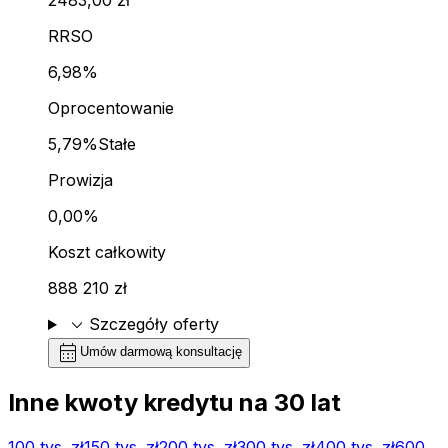
RRSO
6,98%
Oprocentowanie
5,79%
Stałe
Prowizja
0,00%
Koszt całkowity
888 210 zł
expand_more
Szczegóły oferty
calendar_month
Umów darmową konsultację
Inne kwoty kredytu na
30
lat
100 tys.
zł
150 tys.
zł
200 tys.
zł
300 tys.
zł
400 tys.
zł
600