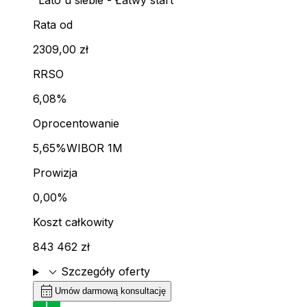
"Lato u siebie - Łatwy start"
Rata od
2309,00 zł
RRSO
6,08%
Oprocentowanie
5,65%
WIBOR 1M
Prowizja
0,00%
Koszt całkowity
843 462 zł
expand_more
Szczegóły oferty
calendar_month
Umów darmową konsultację