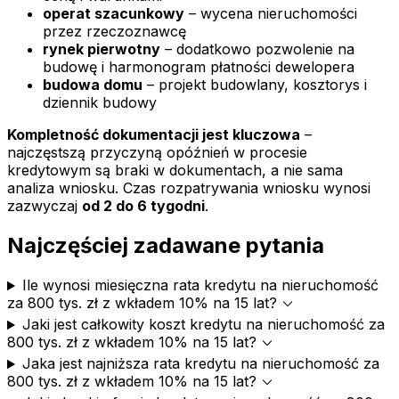
operat szacunkowy
– wycena nieruchomości
przez rzeczoznawcę
rynek pierwotny
– dodatkowo pozwolenie na
budowę i harmonogram płatności dewelopera
budowa domu
– projekt budowlany, kosztorys i
dziennik budowy
Kompletność dokumentacji jest kluczowa
–
najczęstszą przyczyną opóźnień w procesie
kredytowym są braki w dokumentach, a nie sama
analiza wniosku. Czas rozpatrywania wniosku wynosi
zazwyczaj
od 2 do 6 tygodni
.
Najczęściej zadawane pytania
Ile wynosi miesięczna rata kredytu na nieruchomość
expand_more
za 800 tys. zł z wkładem 10% na 15 lat?
Jaki jest całkowity koszt kredytu na nieruchomość za
expand_more
800 tys. zł z wkładem 10% na 15 lat?
Jaka jest najniższa rata kredytu na nieruchomość za
expand_more
800 tys. zł z wkładem 10% na 15 lat?