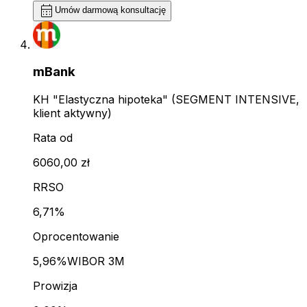
calendar_month
Umów darmową konsultację
mBank
KH "Elastyczna hipoteka" (SEGMENT INTENSIVE,
klient aktywny)
Rata od
6060,00 zł
RRSO
6,71%
Oprocentowanie
5,96%
WIBOR 3M
Prowizja