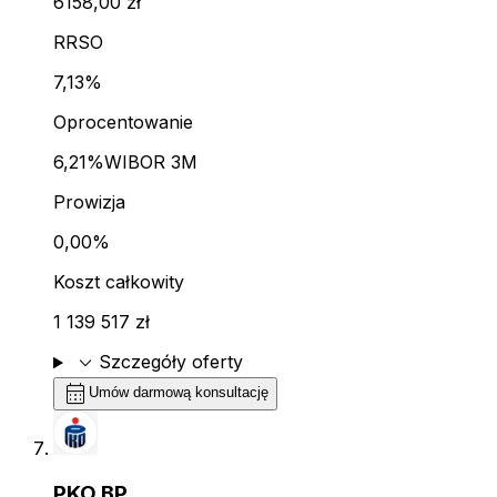
6158,00 zł
RRSO
7,13%
Oprocentowanie
6,21%
WIBOR 3M
Prowizja
0,00%
Koszt całkowity
1 139 517 zł
expand_more
Szczegóły oferty
calendar_month
Umów darmową konsultację
PKO BP