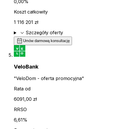
0,00%
Koszt całkowity
1 116 201 zł
expand_more
Szczegóły oferty
calendar_month
Umów darmową konsultację
VeloBank
"VeloDom - oferta promocyjna"
Rata od
6091,00 zł
RRSO
6,61%