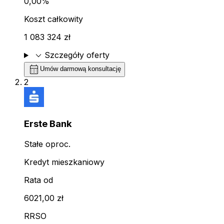
0,00%
Koszt całkowity
1 083 324 zł
expand_more
Szczegóły oferty
calendar_month
Umów darmową konsultację
2
Erste Bank
Stałe oproc.
Kredyt mieszkaniowy
Rata od
6021,00 zł
RRSO