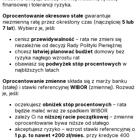
finansowej i tolerancji ryzyka.
Oprocentowanie okresowo stałe
gwarantuje
niezmienną ratę przez określony czas (najczęściej
5 lub
7 lat
). Wybierz je, jeśli:
cenisz
przewidywalność
– rata nie zmieni się
niezależnie od decyzji Rady Polityki Pieniężnej
chcesz
łatwiej planować budżet
domowy bez
ryzyka nagłego wzrostu rat
obawiasz się
podwyżek stóp procentowych
w
najbliższych latach
Oprocentowanie zmienne
składa się z marży banku
(stałej) i stawki referencyjnej
WIBOR
(zmiennej). Rozważ
je, jeśli:
oczekujesz
obniżek stóp procentowych
– rata
będzie maleć wraz ze spadkiem WIBOR
zależy Ci na
niższej racie początkowej
– zmienne
oprocentowanie bywa niższe od stałego
akceptujesz ryzyko – wzrost stawki referencyjnej o
1 p.p. to nawet +200 zł/mies.
przy kredycie 400