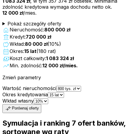
1 083 324 zł
, w tym
357 374 zł
odsetek. Minimalna
zdolność kredytowa wymaga dochodu netto ok.
12 000 zł
/mies.
Pokaż szczegóły oferty
home
Nieruchomość:
800 000 zł
account_balance
Kredyt:
720 000 zł
savings
Wkład:
80 000 zł
(
10
%)
calendar_month
Okres:
15
lat
(
180
rat)
payments
Koszt całkowity:
1 083 324 zł
trending_up
Min. zdolność:
12 000 zł
/mies.
Zmień parametry
Wartość nieruchomości
Okres kredytowania
Wkład własny
compare_arrows
Porównaj oferty
Symulacja i ranking
7
ofert
banków,
sortowane wg raty