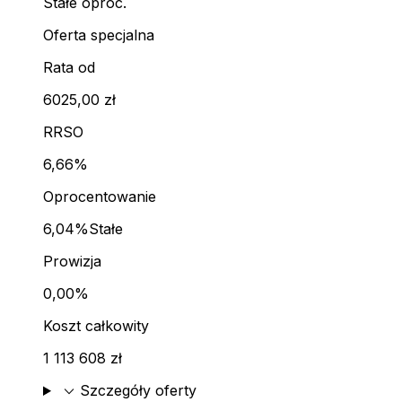
Stałe oproc.
Oferta specjalna
Rata od
6025,00 zł
RRSO
6,66%
Oprocentowanie
6,04%
Stałe
Prowizja
0,00%
Koszt całkowity
1 113 608 zł
expand_more
Szczegóły oferty