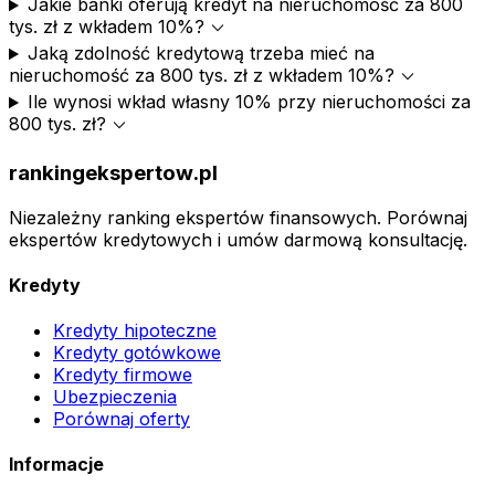
Jakie banki oferują kredyt na nieruchomość za 800
expand_more
tys. zł z wkładem 10%?
Jaką zdolność kredytową trzeba mieć na
expand_more
nieruchomość za 800 tys. zł z wkładem 10%?
Ile wynosi wkład własny 10% przy nieruchomości za
expand_more
800 tys. zł?
rankingekspertow.pl
Niezależny ranking ekspertów finansowych. Porównaj
ekspertów kredytowych i umów darmową konsultację.
Kredyty
Kredyty hipoteczne
Kredyty gotówkowe
Kredyty firmowe
Ubezpieczenia
Porównaj oferty
Informacje