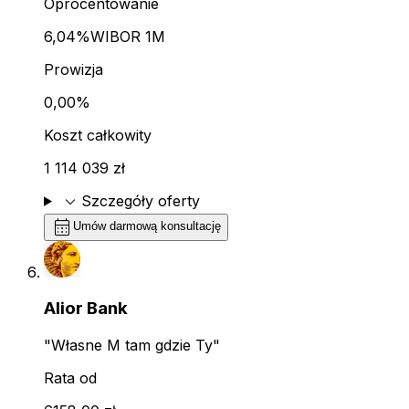
Oprocentowanie
6,04%
WIBOR 1M
Prowizja
0,00%
Koszt całkowity
1 114 039 zł
expand_more
Szczegóły oferty
calendar_month
Umów darmową konsultację
Alior Bank
"Własne M tam gdzie Ty"
Rata od