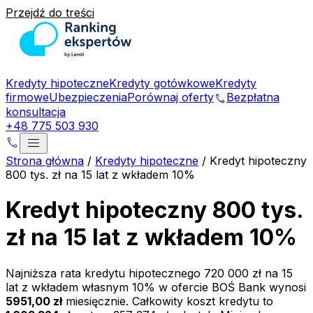
Przejdź do treści
Kredyty hipoteczne
Kredyty gotówkowe
Kredyty
firmowe
Ubezpieczenia
Porównaj oferty
Bezpłatna
phone
konsultacja
+48 775 503 930
menu
phone
Strona główna
/
Kredyty hipoteczne
/
Kredyt hipoteczny
800 tys. zł na 15 lat z wkładem 10%
Kredyt hipoteczny 800 tys.
zł na 15 lat z wkładem 10%
Najniższa rata kredytu hipotecznego
720 000 zł
na
15
lat z wkładem własnym
10
% w ofercie
BOŚ Bank
wynosi
5951,00 zł
miesięcznie. Całkowity koszt kredytu to