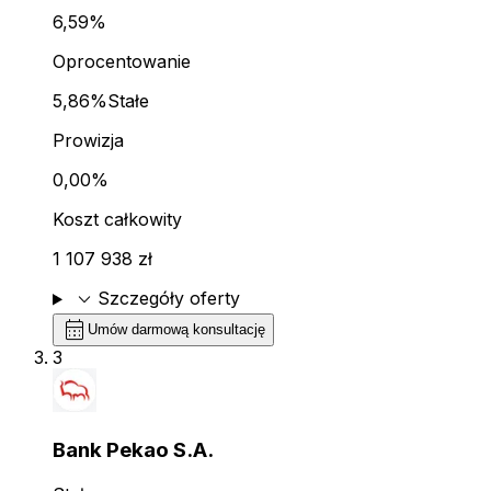
6,59%
Oprocentowanie
5,86%
Stałe
Prowizja
0,00%
Koszt całkowity
1 107 938 zł
expand_more
Szczegóły oferty
calendar_month
Umów darmową konsultację
3
Bank Pekao S.A.