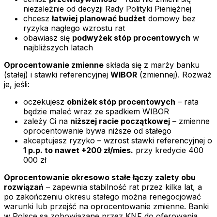
niezależnie od decyzji Rady Polityki Pieniężnej
chcesz
łatwiej planować budżet
domowy bez
ryzyka nagłego wzrostu rat
obawiasz się
podwyżek stóp procentowych
w
najbliższych latach
Oprocentowanie zmienne
składa się z marży banku
(stałej) i stawki referencyjnej
WIBOR
(zmiennej). Rozważ
je, jeśli:
oczekujesz
obniżek stóp procentowych
– rata
będzie maleć wraz ze spadkiem WIBOR
zależy Ci na
niższej racie początkowej
– zmienne
oprocentowanie bywa niższe od stałego
akceptujesz ryzyko – wzrost stawki referencyjnej o
1 p.p. to nawet +200 zł/mies.
przy kredycie 400
000 zł
Oprocentowanie okresowo stałe łączy zalety obu
rozwiązań
– zapewnia stabilność rat przez kilka lat, a
po zakończeniu okresu stałego można renegocjować
warunki lub przejść na oprocentowanie zmienne. Banki
w Polsce są zobowiązane przez KNF do oferowania