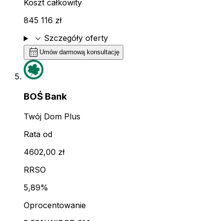
Koszt całkowity
845 116 zł
expand_more
Szczegóły oferty
calendar_month
Umów darmową konsultację
BOŚ Bank
Twój Dom Plus
Rata od
4602,00 zł
RRSO
5,89%
Oprocentowanie