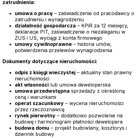
zatrudnienia:
umowa o pracę
– zaświadczenie od pracodawcy o
zatrudnieniu i wynagrodzeniu
działalność gospodarcza
– KPiR za 12 miesięcy,
deklaracje PIT, zaświadczenie o niezaleganiu w
ZUS i US, wyciągi z konta firmowego
umowy cywilnoprawne
– historia umów,
potwierdzenia przelewów wynagrodzenia
Dokumenty dotyczące nieruchomości:
odpis z księgi wieczystej
– aktualny stan prawny
nieruchomości
akt własności
lub umowa deweloperska
umowa przedwstępna
sprzedaży z określoną
ceną i warunkami
operat szacunkowy
– wycena nieruchomości
przez rzeczoznawcę
rynek pierwotny
– dodatkowo pozwolenie na
budowę i harmonogram płatności dewelopera
budowa domu
– projekt budowlany, kosztorys i
dziennik budowy