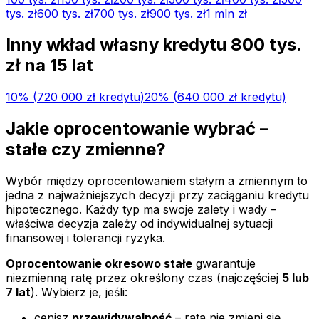
tys.
zł
600 tys.
zł
700 tys.
zł
900 tys.
zł
1 mln
zł
Inny wkład własny kredytu
800 tys.
zł na
15
lat
10
% (
720 000 zł
kredytu)
20
% (
640 000 zł
kredytu)
Jakie oprocentowanie wybrać –
stałe czy zmienne?
Wybór między oprocentowaniem stałym a zmiennym to
jedna z najważniejszych decyzji przy zaciąganiu kredytu
hipotecznego. Każdy typ ma swoje zalety i wady –
właściwa decyzja zależy od indywidualnej sytuacji
finansowej i tolerancji ryzyka.
Oprocentowanie okresowo stałe
gwarantuje
niezmienną ratę przez określony czas (najczęściej
5 lub
7 lat
). Wybierz je, jeśli:
cenisz
przewidywalność
– rata nie zmieni się