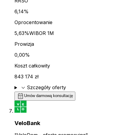
RRSO
6,14%
Oprocentowanie
5,63%
WIBOR 1M
Prowizja
0,00%
Koszt całkowity
843 174 zł
expand_more
Szczegóły oferty
calendar_month
Umów darmową konsultację
VeloBank