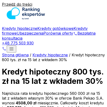
Przejdź do treści
Kredyty hipoteczne
Kredyty gotówkowe
Kredyty
firmowe
Ubezpieczenia
Porównaj oferty
Bezpłatna
phone
konsultacja
+48 775 503 930
menu
phone
Strona główna
/
Kredyty hipoteczne
/
Kredyt hipoteczny
800 tys. zł na 15 lat z wkładem 30%
Kredyt hipoteczny 800 tys.
zł na 15 lat z wkładem 30%
Najniższa rata kredytu hipotecznego
560 000 zł
na
15
lat z wkładem własnym
30
% w ofercie
Bank Pekao S.A.
wynosi
4508,00 zł
miesięcznie. Całkowity koszt kredytu