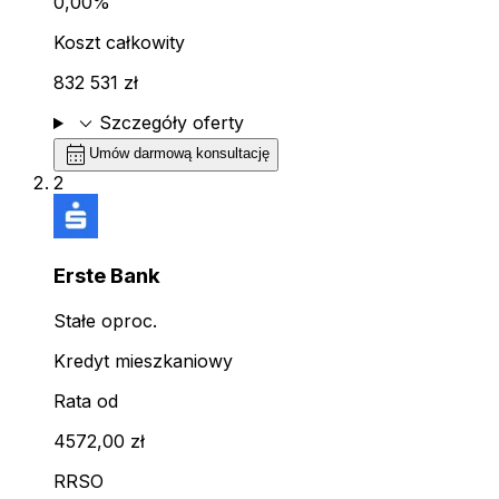
0,00%
Koszt całkowity
832 531 zł
expand_more
Szczegóły oferty
calendar_month
Umów darmową konsultację
2
Erste Bank
Stałe oproc.
Kredyt mieszkaniowy
Rata od
4572,00 zł
RRSO