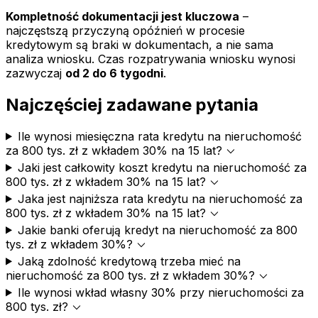
Kompletność dokumentacji jest kluczowa
–
najczęstszą przyczyną opóźnień w procesie
kredytowym są braki w dokumentach, a nie sama
analiza wniosku. Czas rozpatrywania wniosku wynosi
zazwyczaj
od 2 do 6 tygodni
.
Najczęściej zadawane pytania
Ile wynosi miesięczna rata kredytu na nieruchomość
expand_more
za 800 tys. zł z wkładem 30% na 15 lat?
Jaki jest całkowity koszt kredytu na nieruchomość za
expand_more
800 tys. zł z wkładem 30% na 15 lat?
Jaka jest najniższa rata kredytu na nieruchomość za
expand_more
800 tys. zł z wkładem 30% na 15 lat?
Jakie banki oferują kredyt na nieruchomość za 800
expand_more
tys. zł z wkładem 30%?
Jaką zdolność kredytową trzeba mieć na
expand_more
nieruchomość za 800 tys. zł z wkładem 30%?
Ile wynosi wkład własny 30% przy nieruchomości za
expand_more
800 tys. zł?