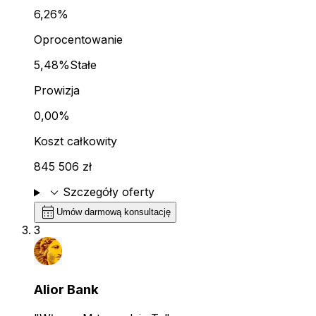
6,26%
Oprocentowanie
5,48%
Stałe
Prowizja
0,00%
Koszt całkowity
845 506 zł
expand_more
Szczegóły oferty
calendar_month
Umów darmową konsultację
3
Alior Bank