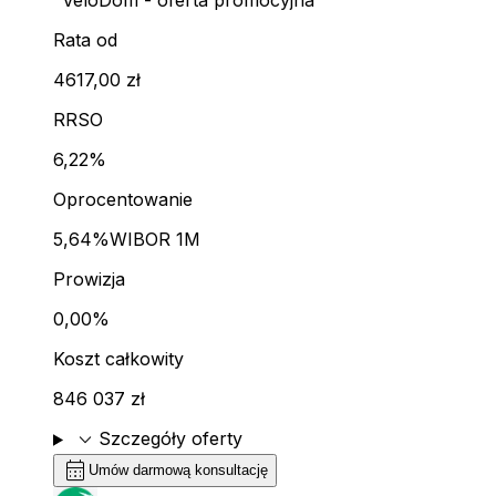
"VeloDom - oferta promocyjna"
Rata od
4617,00 zł
RRSO
6,22%
Oprocentowanie
5,64%
WIBOR 1M
Prowizja
0,00%
Koszt całkowity
846 037 zł
expand_more
Szczegóły oferty
calendar_month
Umów darmową konsultację