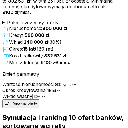
to
832 531 zł
, w tym
251 369 zł
odsetek. Minimalna
zdolność kredytowa wymaga dochodu netto ok.
9100 zł
/mies.
Pokaż szczegóły oferty
home
Nieruchomość:
800 000 zł
account_balance
Kredyt:
560 000 zł
savings
Wkład:
240 000 zł
(
30
%)
calendar_month
Okres:
15
lat
(
180
rat)
payments
Koszt całkowity:
832 531 zł
trending_up
Min. zdolność:
9100 zł
/mies.
Zmień parametry
Wartość nieruchomości
Okres kredytowania
Wkład własny
compare_arrows
Porównaj oferty
Symulacja i ranking
10
ofert
banków,
sortowane wg raty