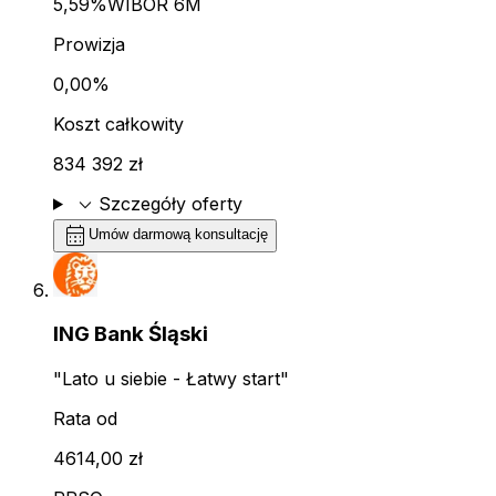
5,59%
WIBOR 6M
Prowizja
0,00%
Koszt całkowity
834 392 zł
expand_more
Szczegóły oferty
calendar_month
Umów darmową konsultację
ING Bank Śląski
"Lato u siebie - Łatwy start"
Rata od
4614,00 zł