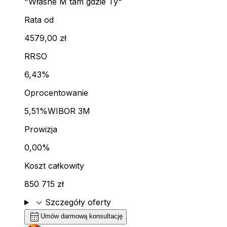
"Własne M tam gdzie Ty"
Rata od
4579,00 zł
RRSO
6,43%
Oprocentowanie
5,51%
WIBOR 3M
Prowizja
0,00%
Koszt całkowity
850 715 zł
expand_more
Szczegóły oferty
calendar_month
Umów darmową konsultację