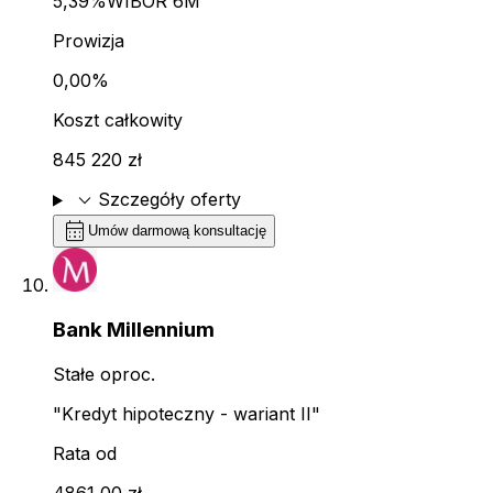
5,39%
WIBOR 6M
Prowizja
0,00%
Koszt całkowity
845 220 zł
expand_more
Szczegóły oferty
calendar_month
Umów darmową konsultację
Bank Millennium
Stałe oproc.
"Kredyt hipoteczny - wariant II"
Rata od
4861,00 zł