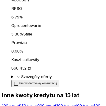
RRSO
6,75%
Oprocentowanie
5,80%
Stałe
Prowizja
0,00%
Koszt całkowity
866 432 zł
expand_more
Szczegóły oferty
calendar_month
Umów darmową konsultację
Inne kwoty kredytu na
15
lat
100 tys.
zł
150 tys.
zł
200 tys.
zł
300 tys.
zł
400 tys.
zł
500