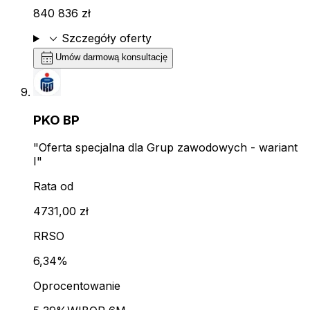
840 836 zł
expand_more
Szczegóły oferty
calendar_month
Umów darmową konsultację
PKO BP
"Oferta specjalna dla Grup zawodowych - wariant
I"
Rata od
4731,00 zł
RRSO
6,34%
Oprocentowanie