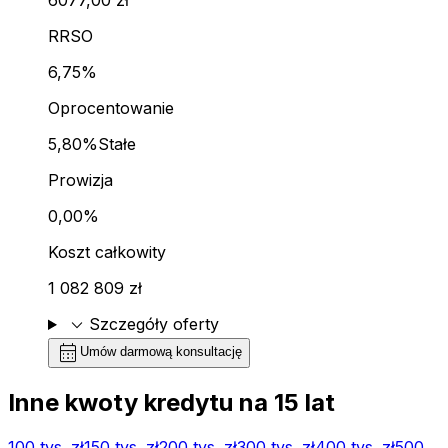
RRSO
6,75%
Oprocentowanie
5,80%
Stałe
Prowizja
0,00%
Koszt całkowity
1 082 809 zł
expand_more
Szczegóły oferty
calendar_month
Umów darmową konsultację
Inne kwoty kredytu na
15
lat
100 tys.
zł
150 tys.
zł
200 tys.
zł
300 tys.
zł
400 tys.
zł
500