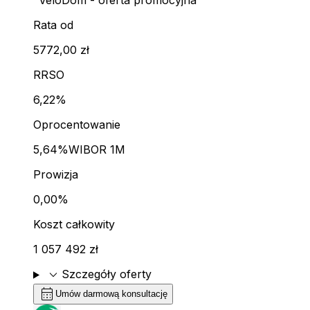
"VeloDom - oferta promocyjna"
Rata od
5772,00 zł
RRSO
6,22%
Oprocentowanie
5,64%
WIBOR 1M
Prowizja
0,00%
Koszt całkowity
1 057 492 zł
expand_more
Szczegóły oferty
calendar_month
Umów darmową konsultację