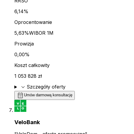
RRSO
6,14%
Oprocentowanie
5,63%
WIBOR 1M
Prowizja
0,00%
Koszt całkowity
1 053 828 zł
expand_more
Szczegóły oferty
calendar_month
Umów darmową konsultację
VeloBank