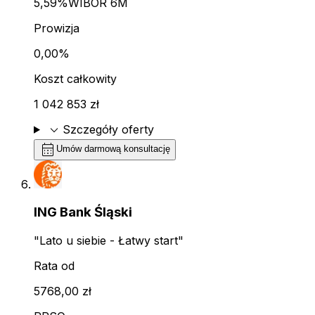
5,59%
WIBOR 6M
Prowizja
0,00%
Koszt całkowity
1 042 853 zł
expand_more
Szczegóły oferty
calendar_month
Umów darmową konsultację
ING Bank Śląski
"Lato u siebie - Łatwy start"
Rata od
5768,00 zł