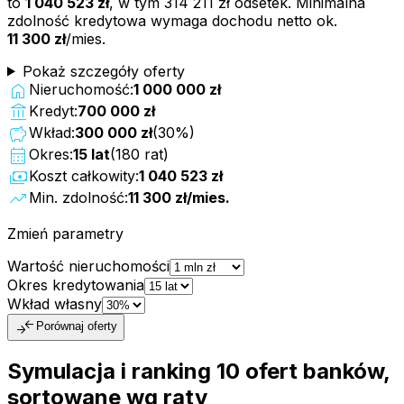
to
1 040 523 zł
, w tym
314 211 zł
odsetek. Minimalna
zdolność kredytowa wymaga dochodu netto ok.
11 300 zł
/mies.
Pokaż szczegóły oferty
home
Nieruchomość:
1 000 000 zł
account_balance
Kredyt:
700 000 zł
savings
Wkład:
300 000 zł
(
30
%)
calendar_month
Okres:
15
lat
(
180
rat)
payments
Koszt całkowity:
1 040 523 zł
trending_up
Min. zdolność:
11 300 zł
/mies.
Zmień parametry
Wartość nieruchomości
Okres kredytowania
Wkład własny
compare_arrows
Porównaj oferty
Symulacja i ranking
10
ofert
banków,
sortowane wg raty