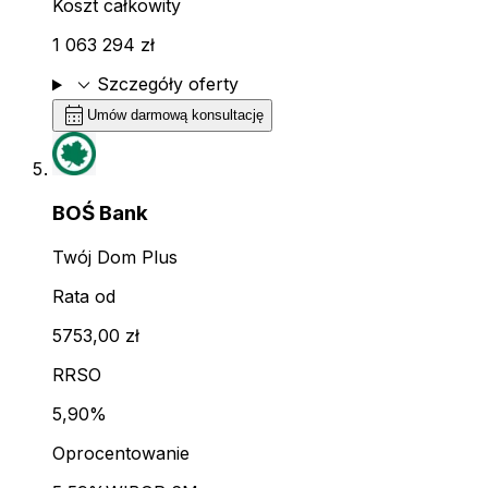
Koszt całkowity
1 063 294 zł
expand_more
Szczegóły oferty
calendar_month
Umów darmową konsultację
BOŚ Bank
Twój Dom Plus
Rata od
5753,00 zł
RRSO
5,90%
Oprocentowanie