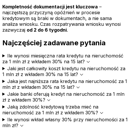
Kompletność dokumentacji jest kluczowa
–
najczęstszą przyczyną opóźnień w procesie
kredytowym są braki w dokumentach, a nie sama
analiza wniosku. Czas rozpatrywania wniosku wynosi
zazwyczaj
od 2 do 6 tygodni
.
Najczęściej zadawane pytania
Ile wynosi miesięczna rata kredytu na nieruchomość
expand_more
za 1 mln zł z wkładem 30% na 15 lat?
Jaki jest całkowity koszt kredytu na nieruchomość za
expand_more
1 mln zł z wkładem 30% na 15 lat?
Jaka jest najniższa rata kredytu na nieruchomość za 1
expand_more
mln zł z wkładem 30% na 15 lat?
Jakie banki oferują kredyt na nieruchomość za 1 mln
expand_more
zł z wkładem 30%?
Jaką zdolność kredytową trzeba mieć na
expand_more
nieruchomość za 1 mln zł z wkładem 30%?
Ile wynosi wkład własny 30% przy nieruchomości za 1
expand_more
mln zł?