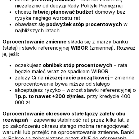
niezależnie od decyzji Rady Polityki Pieniężnej
chcesz
łatwiej planować budżet
domowy bez
ryzyka nagłego wzrostu rat
obawiasz się
podwyżek stóp procentowych
w
najbliższych latach
Oprocentowanie zmienne
składa się z marży banku
(stałej) i stawki referencyjnej
WIBOR
(zmiennej). Rozważ
je, jeśli:
oczekujesz
obniżek stóp procentowych
– rata
będzie maleć wraz ze spadkiem WIBOR
zależy Ci na
niższej racie początkowej
– zmienne
oprocentowanie bywa niższe od stałego
akceptujesz ryzyko – wzrost stawki referencyjnej o
1 p.p. to nawet +200 zł/mies.
przy kredycie 400
000 zł
Oprocentowanie okresowo stałe łączy zalety obu
rozwiązań
– zapewnia stabilność rat przez kilka lat, a
po zakończeniu okresu stałego można renegocjować
warunki lub przejść na oprocentowanie zmienne. Banki
w Polsce są zobowiązane przez KNF do oferowania