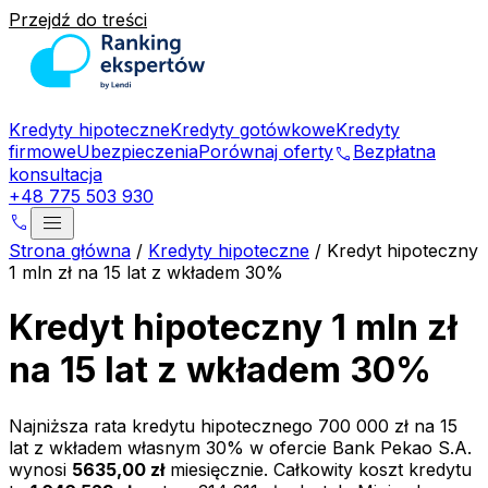
Przejdź do treści
Kredyty hipoteczne
Kredyty gotówkowe
Kredyty
firmowe
Ubezpieczenia
Porównaj oferty
Bezpłatna
phone
konsultacja
+48 775 503 930
menu
phone
Strona główna
/
Kredyty hipoteczne
/
Kredyt hipoteczny
1 mln zł na 15 lat z wkładem 30%
Kredyt hipoteczny 1 mln zł
na 15 lat z wkładem 30%
Najniższa rata kredytu hipotecznego
700 000 zł
na
15
lat z wkładem własnym
30
% w ofercie
Bank Pekao S.A.
wynosi
5635,00 zł
miesięcznie. Całkowity koszt kredytu