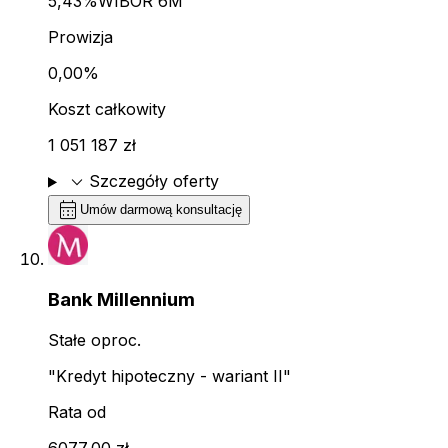
5,43%
WIBOR 6M
Prowizja
0,00%
Koszt całkowity
1 051 187 zł
expand_more
Szczegóły oferty
calendar_month
Umów darmową konsultację
Bank Millennium
Stałe oproc.
"Kredyt hipoteczny - wariant II"
Rata od
6077,00 zł