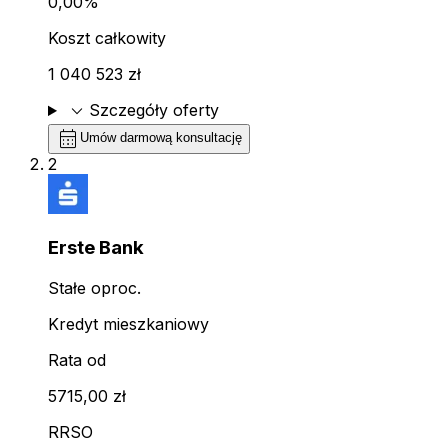
0,00%
Koszt całkowity
1 040 523 zł
expand_more
Szczegóły oferty
calendar_month
Umów darmową konsultację
2
Erste Bank
Stałe oproc.
Kredyt mieszkaniowy
Rata od
5715,00 zł
RRSO