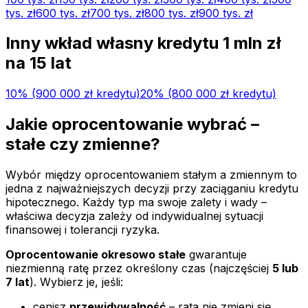
tys.
zł
600 tys.
zł
700 tys.
zł
800 tys.
zł
900 tys.
zł
Inny wkład własny kredytu
1 mln
zł
na
15
lat
10
% (
900 000 zł
kredytu)
20
% (
800 000 zł
kredytu)
Jakie oprocentowanie wybrać –
stałe czy zmienne?
Wybór między oprocentowaniem stałym a zmiennym to
jedna z najważniejszych decyzji przy zaciąganiu kredytu
hipotecznego. Każdy typ ma swoje zalety i wady –
właściwa decyzja zależy od indywidualnej sytuacji
finansowej i tolerancji ryzyka.
Oprocentowanie okresowo stałe
gwarantuje
niezmienną ratę przez określony czas (najczęściej
5 lub
7 lat
). Wybierz je, jeśli:
cenisz
przewidywalność
– rata nie zmieni się