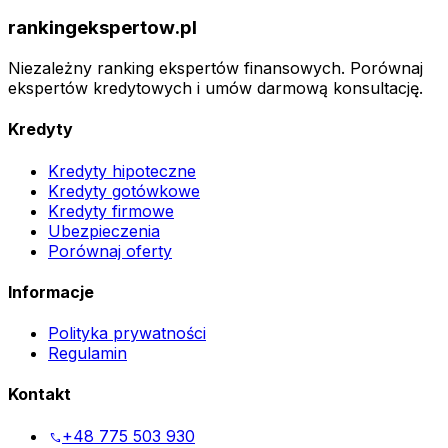
rankingekspertow.pl
Niezależny ranking ekspertów finansowych. Porównaj
ekspertów kredytowych i umów darmową konsultację.
Kredyty
Kredyty hipoteczne
Kredyty gotówkowe
Kredyty firmowe
Ubezpieczenia
Porównaj oferty
Informacje
Polityka prywatności
Regulamin
Kontakt
+48 775 503 930
phone