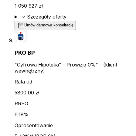
1 050 927 zł
expand_more
Szczegóły oferty
calendar_month
Umów darmową konsultację
PKO BP
"Cyfrowa Hipoteka" - Prowizja 0%" - (klient
wewnętrzny)
Rata od
5800,00 zł
RRSO
6,18%
Oprocentowanie