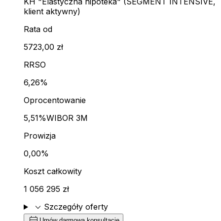
KH "Elastyczna hipoteka" (SEGMENT INTENSIVE,
klient aktywny)
Rata od
5723,00 zł
RRSO
6,26%
Oprocentowanie
5,51%
WIBOR 3M
Prowizja
0,00%
Koszt całkowity
1 056 295 zł
expand_more
Szczegóły oferty
calendar_month
Umów darmową konsultację