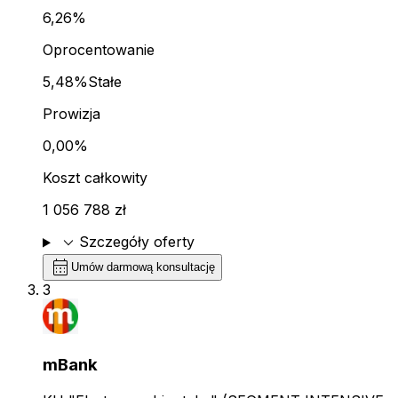
6,26%
Oprocentowanie
5,48%
Stałe
Prowizja
0,00%
Koszt całkowity
1 056 788 zł
expand_more
Szczegóły oferty
calendar_month
Umów darmową konsultację
3
mBank