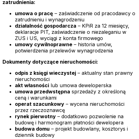
zatrudnienia:
umowa o pracę
– zaświadczenie od pracodawcy o
zatrudnieniu i wynagrodzeniu
działalność gospodarcza
– KPiR za 12 miesięcy,
deklaracje PIT, zaświadczenie o niezaleganiu w
ZUS i US, wyciągi z konta firmowego
umowy cywilnoprawne
– historia umów,
potwierdzenia przelewów wynagrodzenia
Dokumenty dotyczące nieruchomości:
odpis z księgi wieczystej
– aktualny stan prawny
nieruchomości
akt własności
lub umowa deweloperska
umowa przedwstępna
sprzedaży z określoną
ceną i warunkami
operat szacunkowy
– wycena nieruchomości
przez rzeczoznawcę
rynek pierwotny
– dodatkowo pozwolenie na
budowę i harmonogram płatności dewelopera
budowa domu
– projekt budowlany, kosztorys i
dziennik budowy