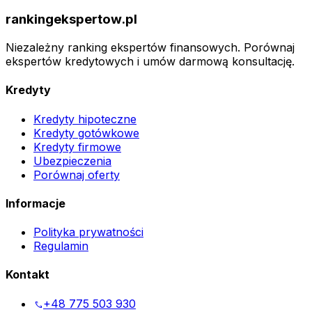
rankingekspertow.pl
Niezależny ranking ekspertów finansowych. Porównaj
ekspertów kredytowych i umów darmową konsultację.
Kredyty
Kredyty hipoteczne
Kredyty gotówkowe
Kredyty firmowe
Ubezpieczenia
Porównaj oferty
Informacje
Polityka prywatności
Regulamin
Kontakt
+48 775 503 930
phone