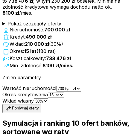
to
738 476 zł
, w tym
230 200 zł
odsetek. Minimalna
zdolność kredytowa wymaga dochodu netto ok.
8100 zł
/mies.
Pokaż szczegóły oferty
home
Nieruchomość:
700 000 zł
account_balance
Kredyt:
490 000 zł
savings
Wkład:
210 000 zł
(
30
%)
calendar_month
Okres:
15
lat
(
180
rat)
payments
Koszt całkowity:
738 476 zł
trending_up
Min. zdolność:
8100 zł
/mies.
Zmień parametry
Wartość nieruchomości
Okres kredytowania
Wkład własny
compare_arrows
Porównaj oferty
Symulacja i ranking
10
ofert
banków,
sortowane wg raty