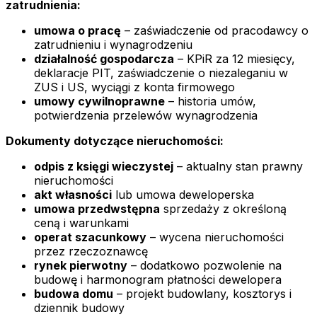
zatrudnienia:
umowa o pracę
– zaświadczenie od pracodawcy o
zatrudnieniu i wynagrodzeniu
działalność gospodarcza
– KPiR za 12 miesięcy,
deklaracje PIT, zaświadczenie o niezaleganiu w
ZUS i US, wyciągi z konta firmowego
umowy cywilnoprawne
– historia umów,
potwierdzenia przelewów wynagrodzenia
Dokumenty dotyczące nieruchomości:
odpis z księgi wieczystej
– aktualny stan prawny
nieruchomości
akt własności
lub umowa deweloperska
umowa przedwstępna
sprzedaży z określoną
ceną i warunkami
operat szacunkowy
– wycena nieruchomości
przez rzeczoznawcę
rynek pierwotny
– dodatkowo pozwolenie na
budowę i harmonogram płatności dewelopera
budowa domu
– projekt budowlany, kosztorys i
dziennik budowy