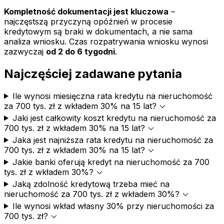
Kompletność dokumentacji jest kluczowa
–
najczęstszą przyczyną opóźnień w procesie
kredytowym są braki w dokumentach, a nie sama
analiza wniosku. Czas rozpatrywania wniosku wynosi
zazwyczaj
od 2 do 6 tygodni
.
Najczęściej zadawane pytania
Ile wynosi miesięczna rata kredytu na nieruchomość
expand_more
za 700 tys. zł z wkładem 30% na 15 lat?
Jaki jest całkowity koszt kredytu na nieruchomość za
expand_more
700 tys. zł z wkładem 30% na 15 lat?
Jaka jest najniższa rata kredytu na nieruchomość za
expand_more
700 tys. zł z wkładem 30% na 15 lat?
Jakie banki oferują kredyt na nieruchomość za 700
expand_more
tys. zł z wkładem 30%?
Jaką zdolność kredytową trzeba mieć na
expand_more
nieruchomość za 700 tys. zł z wkładem 30%?
Ile wynosi wkład własny 30% przy nieruchomości za
expand_more
700 tys. zł?