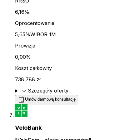
RRSO
6,16%
Oprocentowanie
5,65%
WIBOR 1M
Prowizja
0,00%
Koszt całkowity
738 788 zł
expand_more
Szczegóły oferty
calendar_month
Umów darmową konsultację
VeloBank