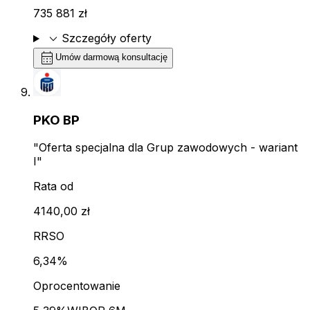
735 881 zł
expand_more
Szczegóły oferty
calendar_month
Umów darmową konsultację
PKO BP
"Oferta specjalna dla Grup zawodowych - wariant
I"
Rata od
4140,00 zł
RRSO
6,34%
Oprocentowanie