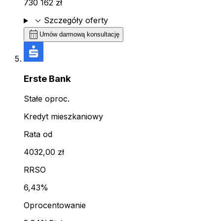
730 162 zł
expand_more
Szczegóły oferty
calendar_month
Umów darmową konsultację
Erste Bank
Stałe oproc.
Kredyt mieszkaniowy
Rata od
4032,00 zł
RRSO
6,43%
Oprocentowanie