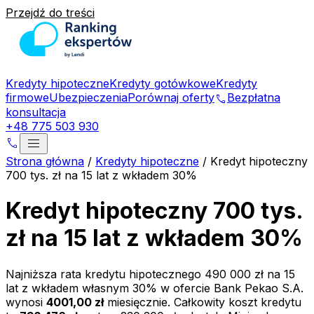
Przejdź do treści
Kredyty hipoteczne
Kredyty gotówkowe
Kredyty
firmowe
Ubezpieczenia
Porównaj oferty
Bezpłatna
phone
konsultacja
+48 775 503 930
menu
phone
Strona główna
/
Kredyty hipoteczne
/
Kredyt hipoteczny
700 tys. zł na 15 lat z wkładem 30%
Kredyt hipoteczny 700 tys.
zł na 15 lat z wkładem 30%
Najniższa rata kredytu hipotecznego
490 000 zł
na
15
lat z wkładem własnym
30
% w ofercie
Bank Pekao S.A.
wynosi
4001,00 zł
miesięcznie. Całkowity koszt kredytu