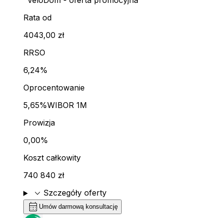
"VeloDom - oferta promocyjna"
Rata od
4043,00 zł
RRSO
6,24%
Oprocentowanie
5,65%
WIBOR 1M
Prowizja
0,00%
Koszt całkowity
740 840 zł
expand_more
Szczegóły oferty
calendar_month
Umów darmową konsultację