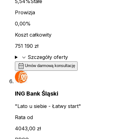
5,54%
Stałe
Prowizja
0,00%
Koszt całkowity
751 190 zł
expand_more
Szczegóły oferty
calendar_month
Umów darmową konsultację
ING Bank Śląski
"Lato u siebie - Łatwy start"
Rata od
4043,00 zł