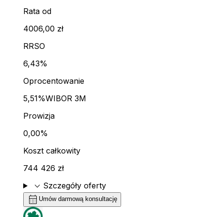
Rata od
4006,00 zł
RRSO
6,43%
Oprocentowanie
5,51%
WIBOR 3M
Prowizja
0,00%
Koszt całkowity
744 426 zł
expand_more
Szczegóły oferty
calendar_month
Umów darmową konsultację