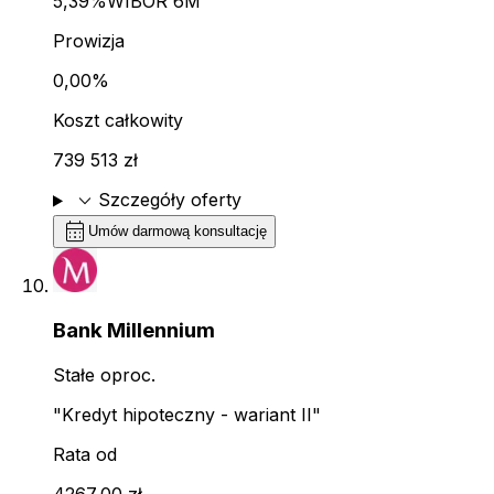
5,39%
WIBOR 6M
Prowizja
0,00%
Koszt całkowity
739 513 zł
expand_more
Szczegóły oferty
calendar_month
Umów darmową konsultację
Bank Millennium
Stałe oproc.
"Kredyt hipoteczny - wariant II"
Rata od
4267,00 zł