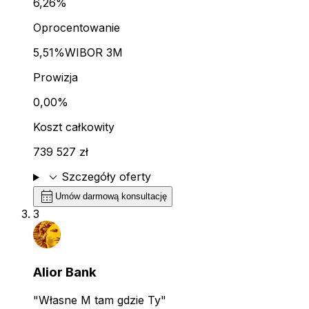
6,26%
Oprocentowanie
5,51%
WIBOR 3M
Prowizja
0,00%
Koszt całkowity
739 527 zł
expand_more
Szczegóły oferty
calendar_month
Umów darmową konsultację
3
Alior Bank
"Własne M tam gdzie Ty"