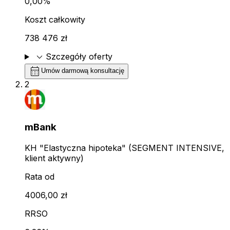
0,00%
Koszt całkowity
738 476 zł
expand_more
Szczegóły oferty
calendar_month
Umów darmową konsultację
2
mBank
KH "Elastyczna hipoteka" (SEGMENT INTENSIVE,
klient aktywny)
Rata od
4006,00 zł
RRSO