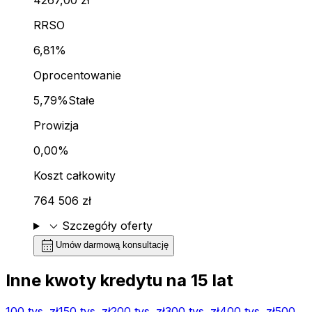
RRSO
6,81%
Oprocentowanie
5,79%
Stałe
Prowizja
0,00%
Koszt całkowity
764 506 zł
expand_more
Szczegóły oferty
calendar_month
Umów darmową konsultację
Inne kwoty kredytu na
15
lat
100 tys.
zł
150 tys.
zł
200 tys.
zł
300 tys.
zł
400 tys.
zł
500