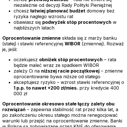
niezależnie od decyzji Rady Polityki Pieniężnej
chcesz
łatwiej planować budżet
domowy bez
ryzyka nagłego wzrostu rat
obawiasz się
podwyżek stóp procentowych
w
najbliższych latach
Oprocentowanie zmienne
składa się z marży banku
(stałej) i stawki referencyjnej
WIBOR
(zmiennej). Rozważ
je, jeśli:
oczekujesz
obniżek stóp procentowych
– rata
będzie maleć wraz ze spadkiem WIBOR
zależy Ci na
niższej racie początkowej
– zmienne
oprocentowanie bywa niższe od stałego
akceptujesz ryzyko – wzrost stawki referencyjnej o
1 p.p. to nawet +200 zł/mies.
przy kredycie 400
000 zł
Oprocentowanie okresowo stałe łączy zalety obu
rozwiązań
– zapewnia stabilność rat przez kilka lat, a
po zakończeniu okresu stałego można renegocjować
warunki lub przejść na oprocentowanie zmienne. Banki
w Polsce są zobowiązane przez KNF do oferowania