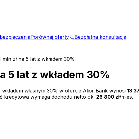
bezpieczenia
Porównaj oferty
Bezpłatna konsultacja
phone
1 mln zł na 5 lat z wkładem 30%
na 5 lat z wkładem 30%
 z wkładem własnym
30
% w ofercie
Alior Bank
wynosi
13 3
ść kredytowa wymaga dochodu netto ok.
26 800 zł
/mies.