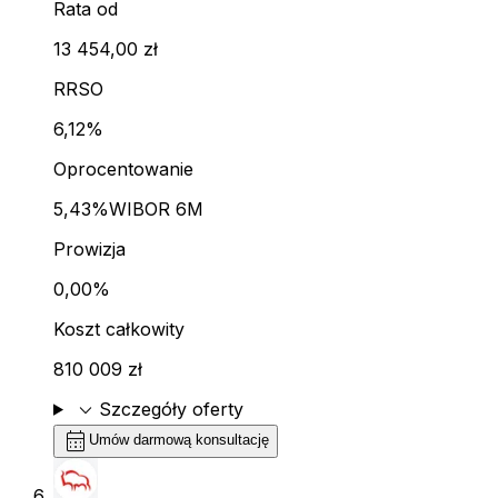
Rata od
13 454,00 zł
RRSO
6,12%
Oprocentowanie
5,43%
WIBOR 6M
Prowizja
0,00%
Koszt całkowity
810 009 zł
expand_more
Szczegóły oferty
calendar_month
Umów darmową konsultację