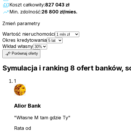
payments
Koszt całkowity:
827 043 zł
trending_up
Min. zdolność:
26 800 zł
/mies.
Zmień parametry
Wartość nieruchomości
Okres kredytowania
Wkład własny
compare_arrows
Porównaj oferty
Symulacja i ranking
8
ofert
banków, s
1
Alior Bank
"Własne M tam gdzie Ty"
Rata od