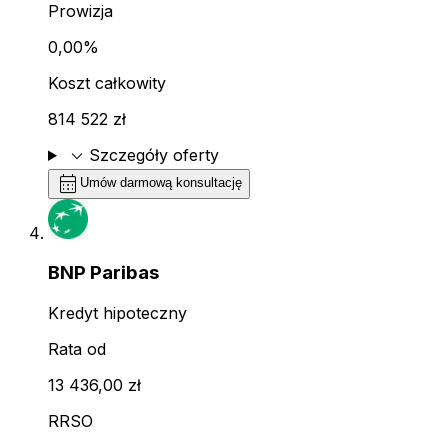
Prowizja
0,00%
Koszt całkowity
814 522 zł
expand_more
Szczegóły oferty
calendar_month
Umów darmową konsultację
BNP Paribas
Kredyt hipoteczny
Rata od
13 436,00 zł
RRSO