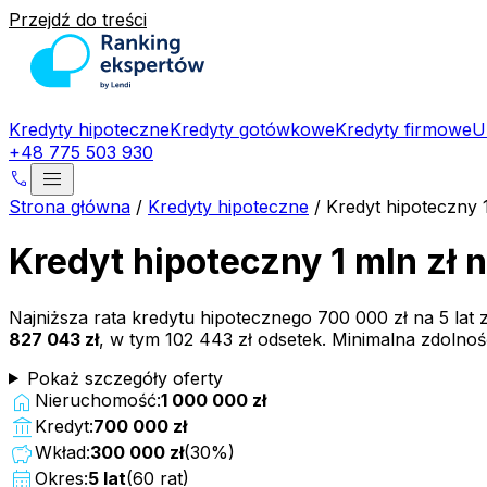
Przejdź do treści
Kredyty hipoteczne
Kredyty gotówkowe
Kredyty firmowe
U
+48 775 503 930
menu
phone
Strona główna
/
Kredyty hipoteczne
/
Kredyt hipoteczny 
Kredyt hipoteczny 1 mln zł 
Najniższa rata kredytu hipotecznego
700 000 zł
na
5
lat
827 043 zł
, w tym
102 443 zł
odsetek. Minimalna zdolno
Pokaż szczegóły oferty
home
Nieruchomość:
1 000 000 zł
account_balance
Kredyt:
700 000 zł
savings
Wkład:
300 000 zł
(
30
%)
calendar_month
Okres:
5
lat
(
60
rat)