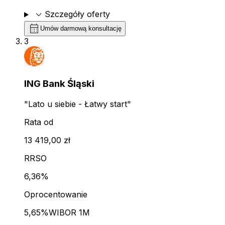
expand_more
Szczegóły oferty
calendar_month
Umów darmową konsultację
3
ING Bank Śląski
"Lato u siebie - Łatwy start"
Rata od
13 419,00 zł
RRSO
6,36%
Oprocentowanie
5,65%
WIBOR 1M