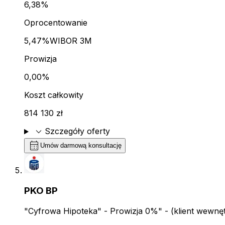
6,38%
Oprocentowanie
5,47%
WIBOR 3M
Prowizja
0,00%
Koszt całkowity
814 130 zł
expand_more
Szczegóły oferty
calendar_month
Umów darmową konsultację
PKO BP
"Cyfrowa Hipoteka" - Prowizja 0%" - (klient wewnę