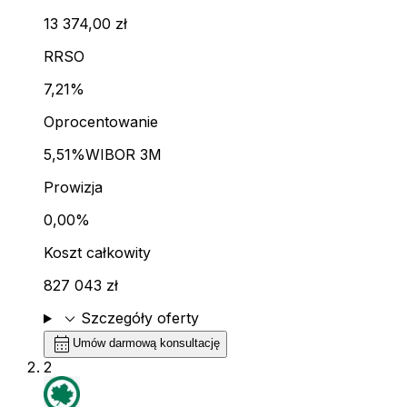
13 374,00 zł
RRSO
7,21%
Oprocentowanie
5,51%
WIBOR 3M
Prowizja
0,00%
Koszt całkowity
827 043 zł
expand_more
Szczegóły oferty
calendar_month
Umów darmową konsultację
2