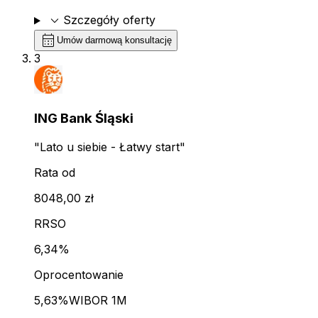
expand_more
Szczegóły oferty
calendar_month
Umów darmową konsultację
3
ING Bank Śląski
"Lato u siebie - Łatwy start"
Rata od
8048,00 zł
RRSO
6,34%
Oprocentowanie
5,63%
WIBOR 1M