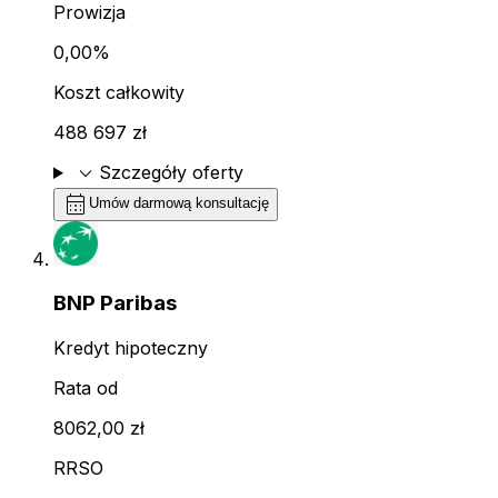
Prowizja
0,00%
Koszt całkowity
488 697 zł
expand_more
Szczegóły oferty
calendar_month
Umów darmową konsultację
BNP Paribas
Kredyt hipoteczny
Rata od
8062,00 zł
RRSO