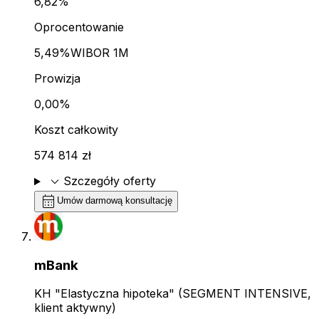
6,82%
Oprocentowanie
5,49%
WIBOR 1M
Prowizja
0,00%
Koszt całkowity
574 814 zł
expand_more
Szczegóły oferty
calendar_month
Umów darmową konsultację
mBank
KH "Elastyczna hipoteka" (SEGMENT INTENSIVE,
klient aktywny)