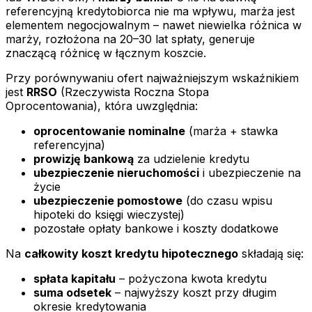
referencyjną kredytobiorca nie ma wpływu, marża jest
elementem negocjowalnym – nawet niewielka różnica w
marży, rozłożona na 20–30 lat spłaty, generuje
znaczącą różnicę w łącznym koszcie.
Przy porównywaniu ofert najważniejszym wskaźnikiem
jest
RRSO
(Rzeczywista Roczna Stopa
Oprocentowania), która uwzględnia:
oprocentowanie nominalne
(marża + stawka
referencyjna)
prowizję bankową
za udzielenie kredytu
ubezpieczenie nieruchomości
i ubezpieczenie na
życie
ubezpieczenie pomostowe
(do czasu wpisu
hipoteki do księgi wieczystej)
pozostałe opłaty bankowe i koszty dodatkowe
Na
całkowity koszt kredytu hipotecznego
składają się:
spłata kapitału
– pożyczona kwota kredytu
suma odsetek
– najwyższy koszt przy długim
okresie kredytowania