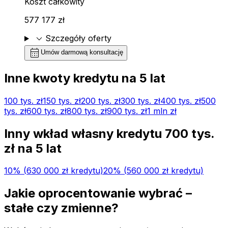
Koszt całkowity
577 177 zł
expand_more
Szczegóły oferty
calendar_month
Umów darmową konsultację
Inne kwoty kredytu na
5
lat
100 tys.
zł
150 tys.
zł
200 tys.
zł
300 tys.
zł
400 tys.
zł
500
tys.
zł
600 tys.
zł
800 tys.
zł
900 tys.
zł
1 mln
zł
Inny wkład własny kredytu
700 tys.
zł na
5
lat
10
% (
630 000 zł
kredytu)
20
% (
560 000 zł
kredytu)
Jakie oprocentowanie wybrać –
stałe czy zmienne?