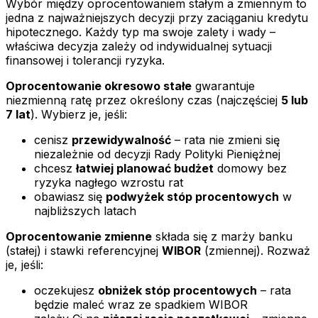
Wybór między oprocentowaniem stałym a zmiennym to
jedna z najważniejszych decyzji przy zaciąganiu kredytu
hipotecznego. Każdy typ ma swoje zalety i wady –
właściwa decyzja zależy od indywidualnej sytuacji
finansowej i tolerancji ryzyka.
Oprocentowanie okresowo stałe
gwarantuje
niezmienną ratę przez określony czas (najczęściej
5 lub
7 lat
). Wybierz je, jeśli:
cenisz
przewidywalność
– rata nie zmieni się
niezależnie od decyzji Rady Polityki Pieniężnej
chcesz
łatwiej planować budżet
domowy bez
ryzyka nagłego wzrostu rat
obawiasz się
podwyżek stóp procentowych
w
najbliższych latach
Oprocentowanie zmienne
składa się z marży banku
(stałej) i stawki referencyjnej
WIBOR
(zmiennej). Rozważ
je, jeśli:
oczekujesz
obniżek stóp procentowych
– rata
będzie maleć wraz ze spadkiem WIBOR