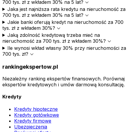
expand_more
700 tys. zł z wkładem 30% na 5 lat?
Jaka jest najniższa rata kredytu na nieruchomość za
expand_more
700 tys. zł z wkładem 30% na 5 lat?
Jakie banki oferują kredyt na nieruchomość za 700
expand_more
tys. zł z wkładem 30%?
Jaką zdolność kredytową trzeba mieć na
expand_more
nieruchomość za 700 tys. zł z wkładem 30%?
Ile wynosi wkład własny 30% przy nieruchomości za
expand_more
700 tys. zł?
rankingekspertow.pl
Niezależny ranking ekspertów finansowych. Porównaj
ekspertów kredytowych i umów darmową konsultację.
Kredyty
Kredyty hipoteczne
Kredyty gotówkowe
Kredyty firmowe
Ubezpieczenia