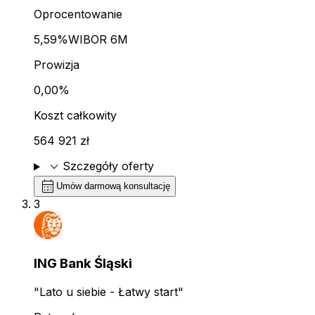
Oprocentowanie
5,59%
WIBOR 6M
Prowizja
0,00%
Koszt całkowity
564 921 zł
expand_more
Szczegóły oferty
calendar_month
Umów darmową konsultację
3
ING Bank Śląski
"Lato u siebie - Łatwy start"