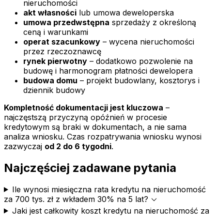
nieruchomości
akt własności
lub umowa deweloperska
umowa przedwstępna
sprzedaży z określoną
ceną i warunkami
operat szacunkowy
– wycena nieruchomości
przez rzeczoznawcę
rynek pierwotny
– dodatkowo pozwolenie na
budowę i harmonogram płatności dewelopera
budowa domu
– projekt budowlany, kosztorys i
dziennik budowy
Kompletność dokumentacji jest kluczowa
–
najczęstszą przyczyną opóźnień w procesie
kredytowym są braki w dokumentach, a nie sama
analiza wniosku. Czas rozpatrywania wniosku wynosi
zazwyczaj
od 2 do 6 tygodni
.
Najczęściej zadawane pytania
Ile wynosi miesięczna rata kredytu na nieruchomość
expand_more
za 700 tys. zł z wkładem 30% na 5 lat?
Jaki jest całkowity koszt kredytu na nieruchomość za