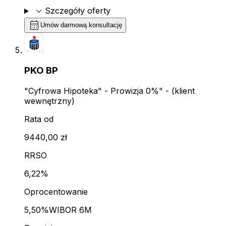
expand_more
Szczegóły oferty
calendar_month
Umów darmową konsultację
PKO BP
"Cyfrowa Hipoteka" - Prowizja 0%" - (klient
wewnętrzny)
Rata od
9440,00 zł
RRSO
6,22%
Oprocentowanie
5,50%
WIBOR 6M