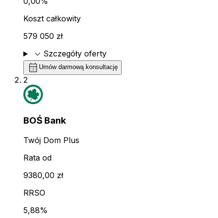
0,00%
Koszt całkowity
579 050 zł
expand_more
Szczegóły oferty
calendar_month
Umów darmową konsultację
2
BOŚ Bank
Twój Dom Plus
Rata od
9380,00 zł
RRSO
5,88%