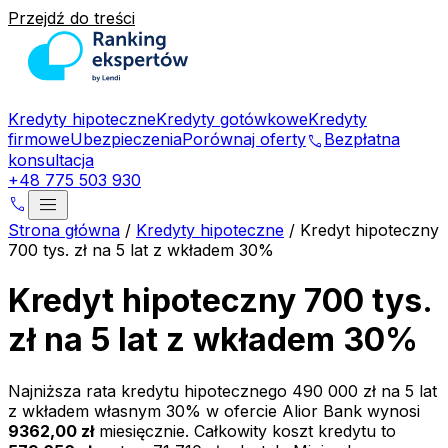
Przejdź do treści
Kredyty hipoteczne
Kredyty gotówkowe
Kredyty
firmowe
Ubezpieczenia
Porównaj oferty
Bezpłatna
phone
konsultacja
+48 775 503 930
menu
phone
Strona główna
/
Kredyty hipoteczne
/
Kredyt hipoteczny
700 tys. zł na 5 lat z wkładem 30%
Kredyt hipoteczny 700 tys.
zł na 5 lat z wkładem 30%
Najniższa rata kredytu hipotecznego
490 000 zł
na
5
lat
z wkładem własnym
30
% w ofercie
Alior Bank
wynosi
9362,00 zł
miesięcznie. Całkowity koszt kredytu to