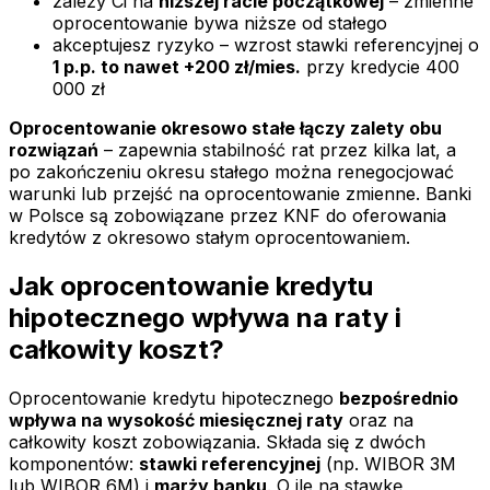
zależy Ci na
niższej racie początkowej
– zmienne
oprocentowanie bywa niższe od stałego
akceptujesz ryzyko – wzrost stawki referencyjnej o
1 p.p. to nawet +200 zł/mies.
przy kredycie 400
000 zł
Oprocentowanie okresowo stałe łączy zalety obu
rozwiązań
– zapewnia stabilność rat przez kilka lat, a
po zakończeniu okresu stałego można renegocjować
warunki lub przejść na oprocentowanie zmienne. Banki
w Polsce są zobowiązane przez KNF do oferowania
kredytów z okresowo stałym oprocentowaniem.
Jak oprocentowanie kredytu
hipotecznego wpływa na raty i
całkowity koszt?
Oprocentowanie kredytu hipotecznego
bezpośrednio
wpływa na wysokość miesięcznej raty
oraz na
całkowity koszt zobowiązania. Składa się z dwóch
komponentów:
stawki referencyjnej
(np. WIBOR 3M
lub WIBOR 6M) i
marży banku
. O ile na stawkę