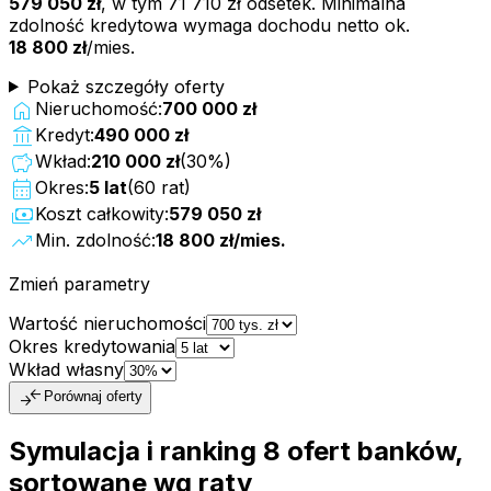
579 050 zł
, w tym
71 710 zł
odsetek. Minimalna
zdolność kredytowa wymaga dochodu netto ok.
18 800 zł
/mies.
Pokaż szczegóły oferty
home
Nieruchomość:
700 000 zł
account_balance
Kredyt:
490 000 zł
savings
Wkład:
210 000 zł
(
30
%)
calendar_month
Okres:
5
lat
(
60
rat)
payments
Koszt całkowity:
579 050 zł
trending_up
Min. zdolność:
18 800 zł
/mies.
Zmień parametry
Wartość nieruchomości
Okres kredytowania
Wkład własny
compare_arrows
Porównaj oferty
Symulacja i ranking
8
ofert
banków,
sortowane wg raty