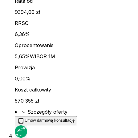
Rata od
9394,00 zł
RRSO
6,36%
Oprocentowanie
5,65%
WIBOR 1M
Prowizja
0,00%
Koszt całkowity
570 355 zł
expand_more
Szczegóły oferty
calendar_month
Umów darmową konsultację