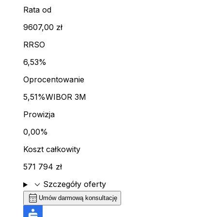
Rata od
9607,00 zł
RRSO
6,53%
Oprocentowanie
5,51%
WIBOR 3M
Prowizja
0,00%
Koszt całkowity
571 794 zł
expand_more
Szczegóły oferty
calendar_month
Umów darmową konsultację