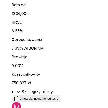
Rata od
1806,00 zł
RRSO
6,65%
Oprocentowanie
5,39%
WIBOR 6M
Prowizja
0,00%
Koszt całkowity
750 327 zł
expand_more
Szczegóły oferty
calendar_month
Umów darmową konsultację