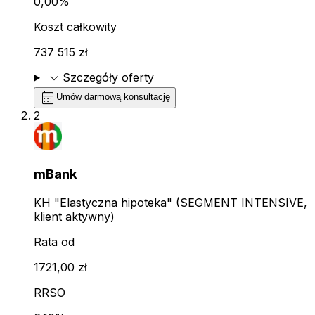
0,00%
Koszt całkowity
737 515 zł
expand_more
Szczegóły oferty
calendar_month
Umów darmową konsultację
2
mBank
KH "Elastyczna hipoteka" (SEGMENT INTENSIVE,
klient aktywny)
Rata od
1721,00 zł
RRSO