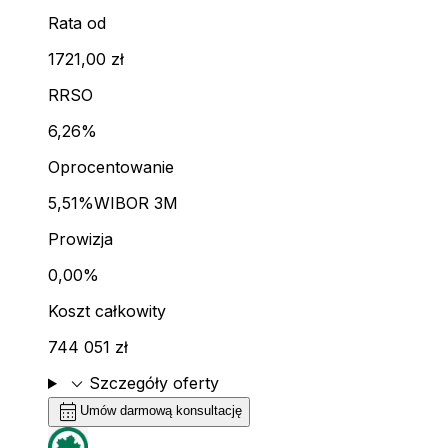
Rata od
1721,00 zł
RRSO
6,26%
Oprocentowanie
5,51%
WIBOR 3M
Prowizja
0,00%
Koszt całkowity
744 051 zł
expand_more
Szczegóły oferty
calendar_month
Umów darmową konsultację