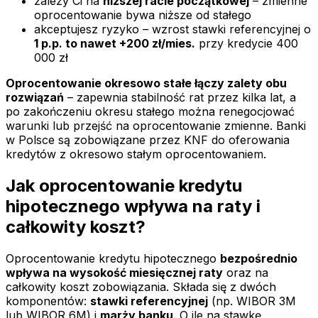
zależy Ci na
niższej racie początkowej
– zmienne
oprocentowanie bywa niższe od stałego
akceptujesz ryzyko – wzrost stawki referencyjnej o
1 p.p. to nawet +200 zł/mies.
przy kredycie 400
000 zł
Oprocentowanie okresowo stałe łączy zalety obu
rozwiązań
– zapewnia stabilność rat przez kilka lat, a
po zakończeniu okresu stałego można renegocjować
warunki lub przejść na oprocentowanie zmienne. Banki
w Polsce są zobowiązane przez KNF do oferowania
kredytów z okresowo stałym oprocentowaniem.
Jak oprocentowanie kredytu
hipotecznego wpływa na raty i
całkowity koszt?
Oprocentowanie kredytu hipotecznego
bezpośrednio
wpływa na wysokość miesięcznej raty
oraz na
całkowity koszt zobowiązania. Składa się z dwóch
komponentów:
stawki referencyjnej
(np. WIBOR 3M
lub WIBOR 6M) i
marży banku
. O ile na stawkę