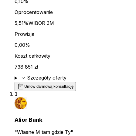
6,10%
Oprocentowanie
5,51%
WIBOR 3M
Prowizja
0,00%
Koszt całkowity
738 851 zł
expand_more
Szczegóły oferty
calendar_month
Umów darmową konsultację
3
Alior Bank
"Własne M tam gdzie Ty"