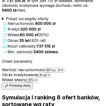
to
737 515 zł
, w tym
399 110 zł
odsetek. Minimalna
zdolność kredytowa wymaga dochodu netto ok.
5400 zł
/mies.
Pokaż szczegóły oferty
home
Nieruchomość:
400 000 zł
account_balance
Kredyt:
320 000 zł
savings
Wkład:
80 000 zł
(
20
%)
calendar_month
Okres:
35
lat
(
420
rat)
payments
Koszt całkowity:
737 515 zł
trending_up
Min. zdolność:
5400 zł
/mies.
Zmień parametry
Wartość nieruchomości
Okres kredytowania
Wkład własny
compare_arrows
Porównaj oferty
Symulacja i ranking
8
ofert
banków,
sortowane wg raty