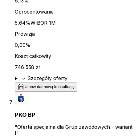
6,13%
Oprocentowanie
5,64%
WIBOR 1M
Prowizja
0,00%
Koszt całkowity
746 558 zł
expand_more
Szczegóły oferty
calendar_month
Umów darmową konsultację
PKO BP
"Oferta specjalna dla Grup zawodowych - wariant
I"