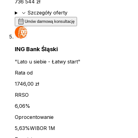
736 544 zł
expand_more
Szczegóły oferty
calendar_month
Umów darmową konsultację
ING Bank Śląski
"Lato u siebie - Łatwy start"
Rata od
1746,00 zł
RRSO
6,06%
Oprocentowanie
5,63%
WIBOR 1M