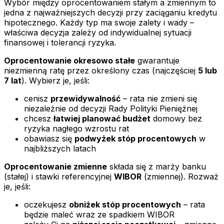
Wybór między oprocentowaniem stałym a zmiennym to
jedna z najważniejszych decyzji przy zaciąganiu kredytu
hipotecznego. Każdy typ ma swoje zalety i wady –
właściwa decyzja zależy od indywidualnej sytuacji
finansowej i tolerancji ryzyka.
Oprocentowanie okresowo stałe
gwarantuje
niezmienną ratę przez określony czas (najczęściej
5 lub
7 lat
). Wybierz je, jeśli:
cenisz
przewidywalność
– rata nie zmieni się
niezależnie od decyzji Rady Polityki Pieniężnej
chcesz
łatwiej planować budżet
domowy bez
ryzyka nagłego wzrostu rat
obawiasz się
podwyżek stóp procentowych
w
najbliższych latach
Oprocentowanie zmienne
składa się z marży banku
(stałej) i stawki referencyjnej
WIBOR
(zmiennej). Rozważ
je, jeśli:
oczekujesz
obniżek stóp procentowych
– rata
będzie maleć wraz ze spadkiem WIBOR