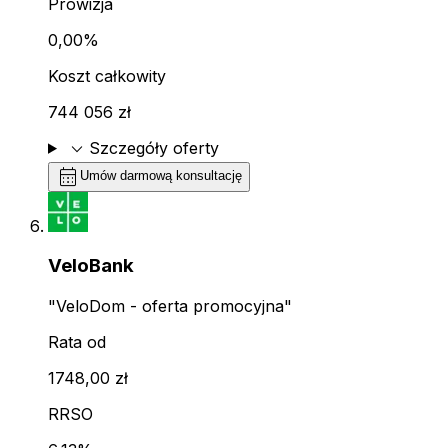
Prowizja
0,00%
Koszt całkowity
744 056 zł
expand_more
Szczegóły oferty
calendar_month
Umów darmową konsultację
VeloBank
"VeloDom - oferta promocyjna"
Rata od
1748,00 zł
RRSO