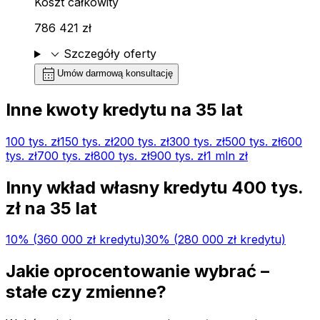
Koszt całkowity
786 421 zł
expand_more
Szczegóły oferty
calendar_month
Umów darmową konsultację
Inne kwoty kredytu na
35
lat
100 tys.
zł
150 tys.
zł
200 tys.
zł
300 tys.
zł
500 tys.
zł
600
tys.
zł
700 tys.
zł
800 tys.
zł
900 tys.
zł
1 mln
zł
Inny wkład własny kredytu
400 tys.
zł na
35
lat
10
% (
360 000 zł
kredytu)
30
% (
280 000 zł
kredytu)
Jakie oprocentowanie wybrać –
stałe czy zmienne?