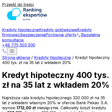
Przejdź do treści
Kredyty hipoteczne
Kredyty gotówkowe
Kredyty
firmowe
Ubezpieczenia
Porównaj oferty
Bezpłatna
phone
konsultacja
+48 775 503 930
menu
phone
Strona główna
/
Kredyty hipoteczne
/
Kredyt hipoteczny
400 tys. zł na 35 lat z wkładem 20%
Kredyt hipoteczny 400 tys.
zł na 35 lat z wkładem 20%
Najniższa rata kredytu hipotecznego
320 000 zł
na
35
lat z wkładem własnym
20
% w ofercie
Bank Pekao S.A.
wynosi
1712,00 zł
miesięcznie. Całkowity koszt kredytu