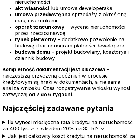
nieruchomości
akt własności
lub umowa deweloperska
umowa przedwstępna
sprzedaży z określoną
ceną i warunkami
operat szacunkowy
– wycena nieruchomości
przez rzeczoznawcę
rynek pierwotny
– dodatkowo pozwolenie na
budowę i harmonogram płatności dewelopera
budowa domu
– projekt budowlany, kosztorys i
dziennik budowy
Kompletność dokumentacji jest kluczowa
–
najczęstszą przyczyną opóźnień w procesie
kredytowym są braki w dokumentach, a nie sama
analiza wniosku. Czas rozpatrywania wniosku wynosi
zazwyczaj
od 2 do 6 tygodni
.
Najczęściej zadawane pytania
Ile wynosi miesięczna rata kredytu na nieruchomość
expand_more
za 400 tys. zł z wkładem 20% na 35 lat?
Jaki jest całkowity koszt kredytu na nieruchomość za