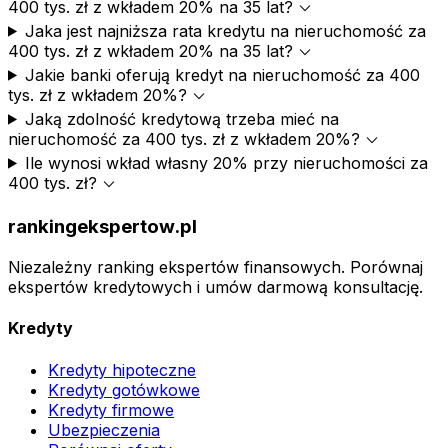
expand_more
400 tys. zł z wkładem 20% na 35 lat?
Jaka jest najniższa rata kredytu na nieruchomość za
expand_more
400 tys. zł z wkładem 20% na 35 lat?
Jakie banki oferują kredyt na nieruchomość za 400
expand_more
tys. zł z wkładem 20%?
Jaką zdolność kredytową trzeba mieć na
expand_more
nieruchomość za 400 tys. zł z wkładem 20%?
Ile wynosi wkład własny 20% przy nieruchomości za
expand_more
400 tys. zł?
rankingekspertow.pl
Niezależny ranking ekspertów finansowych. Porównaj
ekspertów kredytowych i umów darmową konsultację.
Kredyty
Kredyty hipoteczne
Kredyty gotówkowe
Kredyty firmowe
Ubezpieczenia