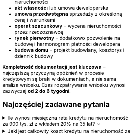
nieruchomości
akt własności
lub umowa deweloperska
umowa przedwstępna
sprzedaży z określoną
ceną i warunkami
operat szacunkowy
– wycena nieruchomości
przez rzeczoznawcę
rynek pierwotny
– dodatkowo pozwolenie na
budowę i harmonogram płatności dewelopera
budowa domu
– projekt budowlany, kosztorys i
dziennik budowy
Kompletność dokumentacji jest kluczowa
–
najczęstszą przyczyną opóźnień w procesie
kredytowym są braki w dokumentach, a nie sama
analiza wniosku. Czas rozpatrywania wniosku wynosi
zazwyczaj
od 2 do 6 tygodni
.
Najczęściej zadawane pytania
Ile wynosi miesięczna rata kredytu na nieruchomość
expand_more
za 900 tys. zł z wkładem 20% na 35 lat?
Jaki jest całkowity koszt kredytu na nieruchomość za