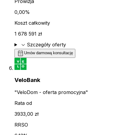
Prowizja
0,00%
Koszt całkowity
1 678 591 zł
expand_more
Szczegóły oferty
calendar_month
Umów darmową konsultację
VeloBank
"VeloDom - oferta promocyjna"
Rata od
3933,00 zł
RRSO