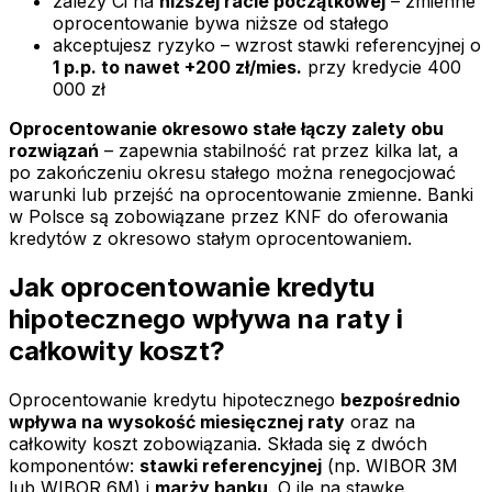
zależy Ci na
niższej racie początkowej
– zmienne
oprocentowanie bywa niższe od stałego
akceptujesz ryzyko – wzrost stawki referencyjnej o
1 p.p. to nawet +200 zł/mies.
przy kredycie 400
000 zł
Oprocentowanie okresowo stałe łączy zalety obu
rozwiązań
– zapewnia stabilność rat przez kilka lat, a
po zakończeniu okresu stałego można renegocjować
warunki lub przejść na oprocentowanie zmienne. Banki
w Polsce są zobowiązane przez KNF do oferowania
kredytów z okresowo stałym oprocentowaniem.
Jak oprocentowanie kredytu
hipotecznego wpływa na raty i
całkowity koszt?
Oprocentowanie kredytu hipotecznego
bezpośrednio
wpływa na wysokość miesięcznej raty
oraz na
całkowity koszt zobowiązania. Składa się z dwóch
komponentów:
stawki referencyjnej
(np. WIBOR 3M
lub WIBOR 6M) i
marży banku
. O ile na stawkę