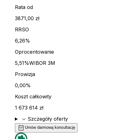
Rata od
3871,00 zł
RRSO
6,26%
Oprocentowanie
5,51%
WIBOR 3M
Prowizja
0,00%
Koszt całkowity
1 673 614 zł
expand_more
Szczegóły oferty
calendar_month
Umów darmową konsultację