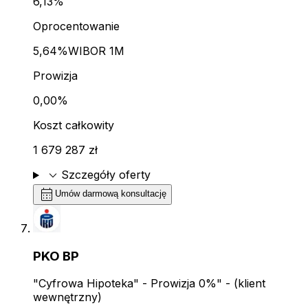
6,13%
Oprocentowanie
5,64%
WIBOR 1M
Prowizja
0,00%
Koszt całkowity
1 679 287 zł
expand_more
Szczegóły oferty
calendar_month
Umów darmową konsultację
PKO BP
"Cyfrowa Hipoteka" - Prowizja 0%" - (klient
wewnętrzny)