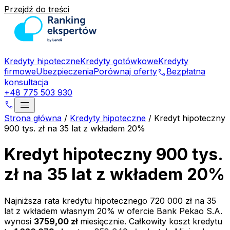
Przejdź do treści
Kredyty hipoteczne
Kredyty gotówkowe
Kredyty
firmowe
Ubezpieczenia
Porównaj oferty
Bezpłatna
phone
konsultacja
+48 775 503 930
menu
phone
Strona główna
/
Kredyty hipoteczne
/
Kredyt hipoteczny
900 tys. zł na 35 lat z wkładem 20%
Kredyt hipoteczny 900 tys.
zł na 35 lat z wkładem 20%
Najniższa rata kredytu hipotecznego
720 000 zł
na
35
lat z wkładem własnym
20
% w ofercie
Bank Pekao S.A.
wynosi
3759,00 zł
miesięcznie. Całkowity koszt kredytu