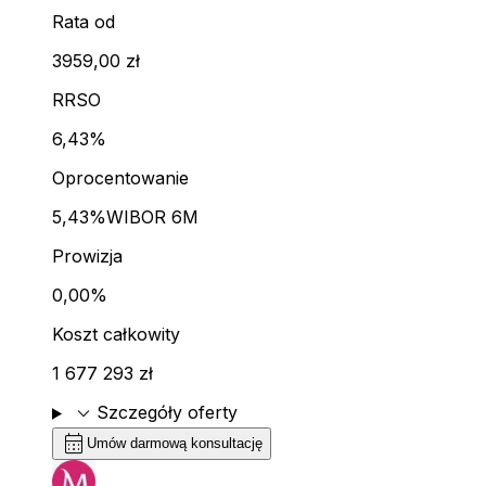
Rata od
3959,00 zł
RRSO
6,43%
Oprocentowanie
5,43%
WIBOR 6M
Prowizja
0,00%
Koszt całkowity
1 677 293 zł
expand_more
Szczegóły oferty
calendar_month
Umów darmową konsultację