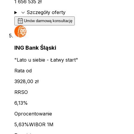
1 656 535 zł
expand_more
Szczegóły oferty
calendar_month
Umów darmową konsultację
ING Bank Śląski
"Lato u siebie - Łatwy start"
Rata od
3928,00 zł
RRSO
6,13%
Oprocentowanie
5,63%
WIBOR 1M