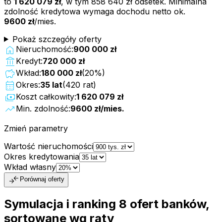
to
1 620 079 zł
, w tym
858 640 zł
odsetek. Minimalna
zdolność kredytowa wymaga dochodu netto ok.
9600 zł
/mies.
Pokaż szczegóły oferty
home
Nieruchomość:
900 000 zł
account_balance
Kredyt:
720 000 zł
savings
Wkład:
180 000 zł
(
20
%)
calendar_month
Okres:
35
lat
(
420
rat)
payments
Koszt całkowity:
1 620 079 zł
trending_up
Min. zdolność:
9600 zł
/mies.
Zmień parametry
Wartość nieruchomości
Okres kredytowania
Wkład własny
compare_arrows
Porównaj oferty
Symulacja i ranking
8
ofert
banków,
sortowane wg raty