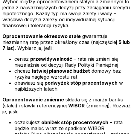
Wybór między oprocentowaniem stałym a zmiennym to
jedna z najważniejszych decyzji przy zaciąganiu kredytu
hipotecznego. Każdy typ ma swoje zalety i wady –
właściwa decyzja zależy od indywidualnej sytuacji
finansowej i tolerancji ryzyka.
Oprocentowanie okresowo stałe
gwarantuje
niezmienną ratę przez określony czas (najczęściej
5 lub
7 lat
). Wybierz je, jeśli:
cenisz
przewidywalność
– rata nie zmieni się
niezależnie od decyzji Rady Polityki Pieniężnej
chcesz
łatwiej planować budżet
domowy bez
ryzyka nagłego wzrostu rat
obawiasz się
podwyżek stóp procentowych
w
najbliższych latach
Oprocentowanie zmienne
składa się z marży banku
(stałej) i stawki referencyjnej
WIBOR
(zmiennej). Rozważ
je, jeśli:
oczekujesz
obniżek stóp procentowych
– rata
będzie maleć wraz ze spadkiem WIBOR