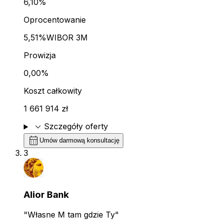
6,10%
Oprocentowanie
5,51%
WIBOR 3M
Prowizja
0,00%
Koszt całkowity
1 661 914 zł
expand_more
Szczegóły oferty
calendar_month
Umów darmową konsultację
3
Alior Bank
"Własne M tam gdzie Ty"