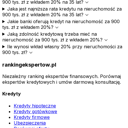
expand_more
900 tys. zł z wkładem 20% na 35 lat?
Jaka jest najniższa rata kredytu na nieruchomość za
expand_more
900 tys. zł z wkładem 20% na 35 lat?
Jakie banki oferują kredyt na nieruchomość za 900
expand_more
tys. zł z wkładem 20%?
Jaką zdolność kredytową trzeba mieć na
expand_more
nieruchomość za 900 tys. zł z wkładem 20%?
Ile wynosi wkład własny 20% przy nieruchomości za
expand_more
900 tys. zł?
rankingekspertow.pl
Niezależny ranking ekspertów finansowych. Porównaj
ekspertów kredytowych i umów darmową konsultację.
Kredyty
Kredyty hipoteczne
Kredyty gotówkowe
Kredyty firmowe
Ubezpieczenia