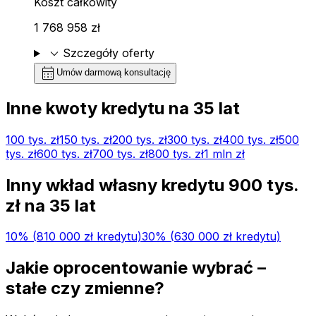
Koszt całkowity
1 768 958 zł
expand_more
Szczegóły oferty
calendar_month
Umów darmową konsultację
Inne kwoty kredytu na
35
lat
100 tys.
zł
150 tys.
zł
200 tys.
zł
300 tys.
zł
400 tys.
zł
500
tys.
zł
600 tys.
zł
700 tys.
zł
800 tys.
zł
1 mln
zł
Inny wkład własny kredytu
900 tys.
zł na
35
lat
10
% (
810 000 zł
kredytu)
30
% (
630 000 zł
kredytu)
Jakie oprocentowanie wybrać –
stałe czy zmienne?