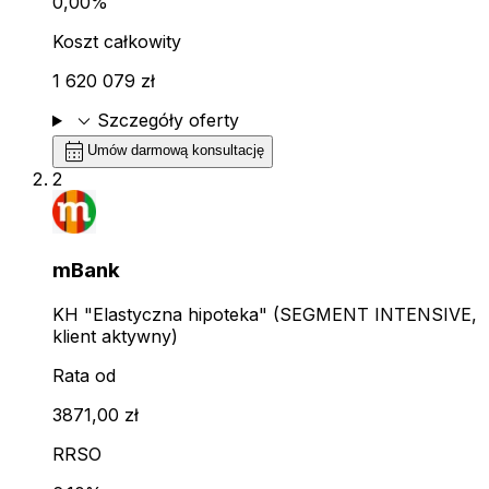
0,00%
Koszt całkowity
1 620 079 zł
expand_more
Szczegóły oferty
calendar_month
Umów darmową konsultację
2
mBank
KH "Elastyczna hipoteka" (SEGMENT INTENSIVE,
klient aktywny)
Rata od
3871,00 zł
RRSO