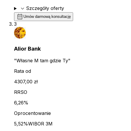
expand_more
Szczegóły oferty
calendar_month
Umów darmową konsultację
3
Alior Bank
"Własne M tam gdzie Ty"
Rata od
4307,00 zł
RRSO
6,26%
Oprocentowanie
5,52%
WIBOR 3M