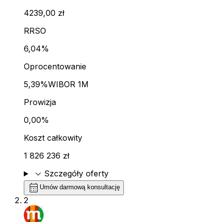
4239,00 zł
RRSO
6,04%
Oprocentowanie
5,39%
WIBOR 1M
Prowizja
0,00%
Koszt całkowity
1 826 236 zł
expand_more
Szczegóły oferty
calendar_month
Umów darmową konsultację
2