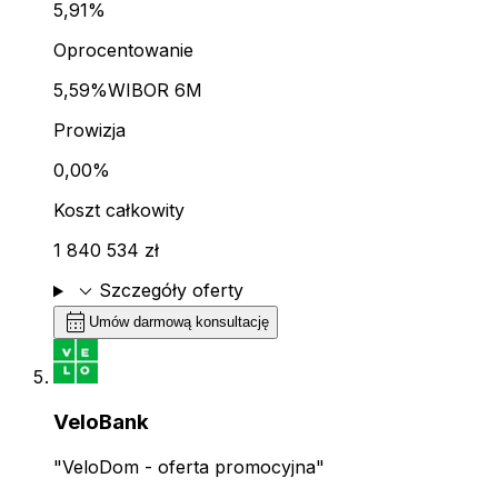
5,91%
Oprocentowanie
5,59%
WIBOR 6M
Prowizja
0,00%
Koszt całkowity
1 840 534 zł
expand_more
Szczegóły oferty
calendar_month
Umów darmową konsultację
VeloBank
"VeloDom - oferta promocyjna"