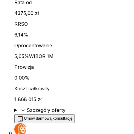
Rata od
4375,00 zł
RRSO
6,14%
Oprocentowanie
5,65%
WIBOR 1M
Prowizja
0,00%
Koszt całkowity
1 868 015 zł
expand_more
Szczegóły oferty
calendar_month
Umów darmową konsultację