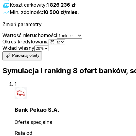
payments
Koszt całkowity:
1 826 236 zł
trending_up
Min. zdolność:
10 500 zł
/mies.
Zmień parametry
Wartość nieruchomości
Okres kredytowania
Wkład własny
compare_arrows
Porównaj oferty
Symulacja i ranking
8
ofert
banków, s
1
Bank Pekao S.A.
Oferta specjalna
Rata od