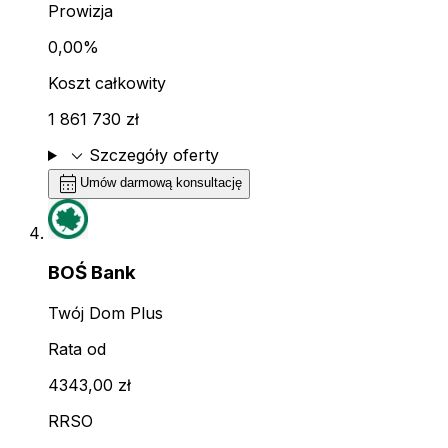
Prowizja
0,00%
Koszt całkowity
1 861 730 zł
expand_more
Szczegóły oferty
calendar_month
Umów darmową konsultację
BOŚ Bank
Twój Dom Plus
Rata od
4343,00 zł
RRSO