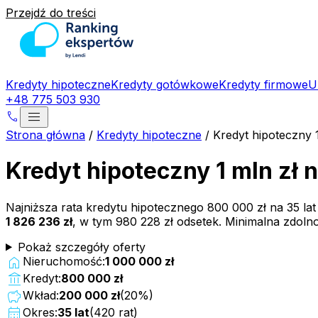
Przejdź do treści
Kredyty hipoteczne
Kredyty gotówkowe
Kredyty firmowe
U
+48 775 503 930
menu
phone
Strona główna
/
Kredyty hipoteczne
/
Kredyt hipoteczny 
Kredyt hipoteczny 1 mln zł 
Najniższa rata kredytu hipotecznego
800 000 zł
na
35
la
1 826 236 zł
, w tym
980 228 zł
odsetek. Minimalna zdoln
Pokaż szczegóły oferty
home
Nieruchomość:
1 000 000 zł
account_balance
Kredyt:
800 000 zł
savings
Wkład:
200 000 zł
(
20
%)
calendar_month
Okres:
35
lat
(
420
rat)