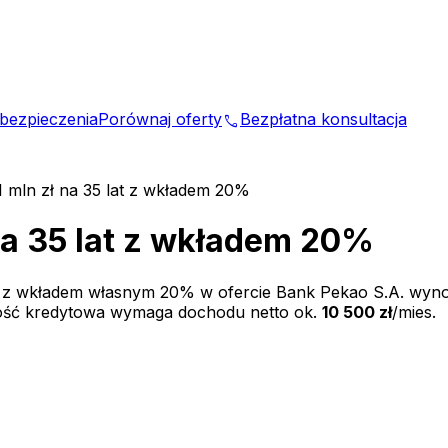
bezpieczenia
Porównaj oferty
Bezpłatna konsultacja
phone
1 mln zł na 35 lat z wkładem 20%
na 35 lat z wkładem 20%
t z wkładem własnym
20
% w ofercie
Bank Pekao S.A.
wyno
ość kredytowa wymaga dochodu netto ok.
10 500 zł
/mies.