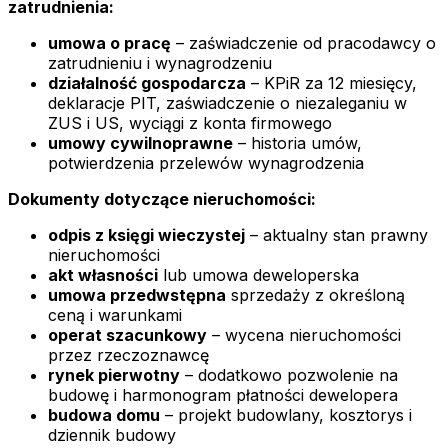
zatrudnienia:
umowa o pracę
– zaświadczenie od pracodawcy o
zatrudnieniu i wynagrodzeniu
działalność gospodarcza
– KPiR za 12 miesięcy,
deklaracje PIT, zaświadczenie o niezaleganiu w
ZUS i US, wyciągi z konta firmowego
umowy cywilnoprawne
– historia umów,
potwierdzenia przelewów wynagrodzenia
Dokumenty dotyczące nieruchomości:
odpis z księgi wieczystej
– aktualny stan prawny
nieruchomości
akt własności
lub umowa deweloperska
umowa przedwstępna
sprzedaży z określoną
ceną i warunkami
operat szacunkowy
– wycena nieruchomości
przez rzeczoznawcę
rynek pierwotny
– dodatkowo pozwolenie na
budowę i harmonogram płatności dewelopera
budowa domu
– projekt budowlany, kosztorys i
dziennik budowy