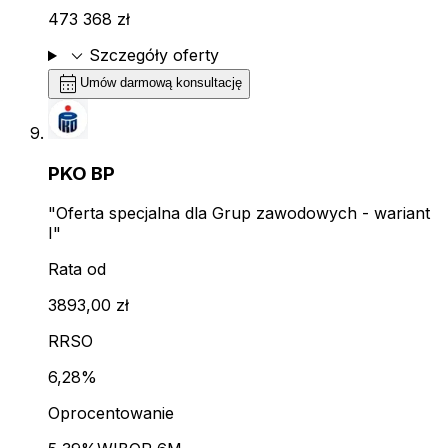
473 368 zł
expand_more
Szczegóły oferty
calendar_month
Umów darmową konsultację
PKO BP
"Oferta specjalna dla Grup zawodowych - wariant
I"
Rata od
3893,00 zł
RRSO
6,28%
Oprocentowanie