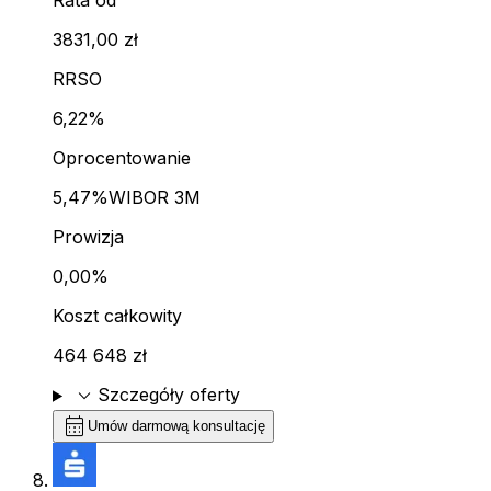
Rata od
3831,00 zł
RRSO
6,22%
Oprocentowanie
5,47%
WIBOR 3M
Prowizja
0,00%
Koszt całkowity
464 648 zł
expand_more
Szczegóły oferty
calendar_month
Umów darmową konsultację