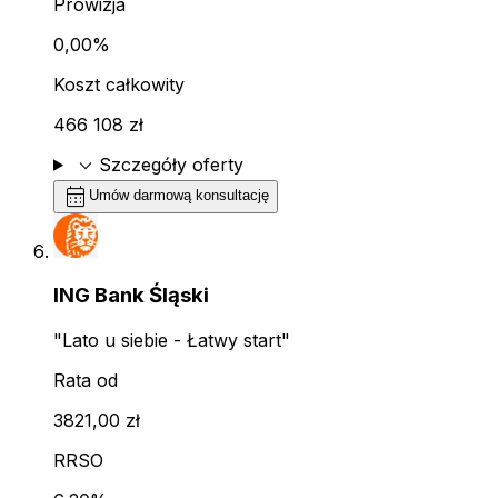
Prowizja
0,00%
Koszt całkowity
466 108 zł
expand_more
Szczegóły oferty
calendar_month
Umów darmową konsultację
ING Bank Śląski
"Lato u siebie - Łatwy start"
Rata od
3821,00 zł
RRSO