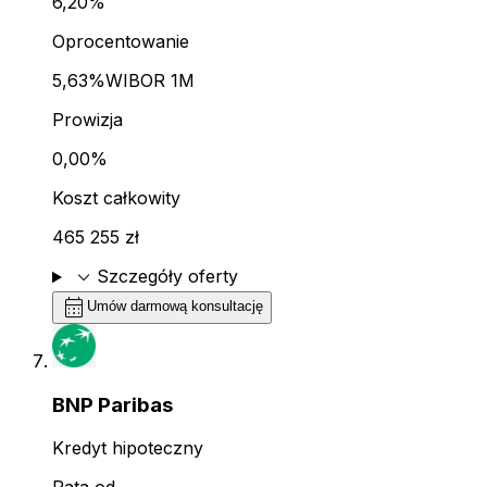
6,20%
Oprocentowanie
5,63%
WIBOR 1M
Prowizja
0,00%
Koszt całkowity
465 255 zł
expand_more
Szczegóły oferty
calendar_month
Umów darmową konsultację
BNP Paribas
Kredyt hipoteczny