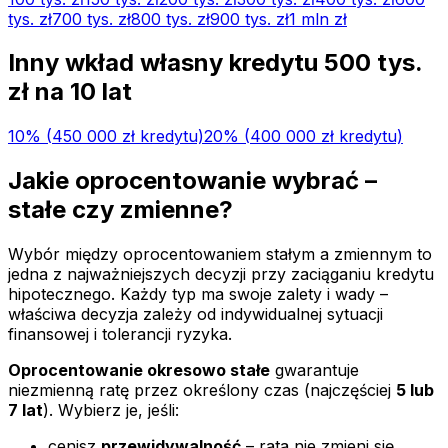
tys.
zł
700 tys.
zł
800 tys.
zł
900 tys.
zł
1 mln
zł
Inny wkład własny kredytu
500 tys.
zł na
10
lat
10
% (
450 000 zł
kredytu)
20
% (
400 000 zł
kredytu)
Jakie oprocentowanie wybrać –
stałe czy zmienne?
Wybór między oprocentowaniem stałym a zmiennym to
jedna z najważniejszych decyzji przy zaciąganiu kredytu
hipotecznego. Każdy typ ma swoje zalety i wady –
właściwa decyzja zależy od indywidualnej sytuacji
finansowej i tolerancji ryzyka.
Oprocentowanie okresowo stałe
gwarantuje
niezmienną ratę przez określony czas (najczęściej
5 lub
7 lat
). Wybierz je, jeśli:
cenisz
przewidywalność
– rata nie zmieni się