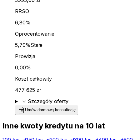
RRSO
6,80%
Oprocentowanie
5,79%
Stałe
Prowizja
0,00%
Koszt całkowity
477 625 zł
expand_more
Szczegóły oferty
calendar_month
Umów darmową konsultację
Inne kwoty kredytu na
10
lat
100 tys.
zł
150 tys.
zł
200 tys.
zł
300 tys.
zł
400 tys.
zł
600