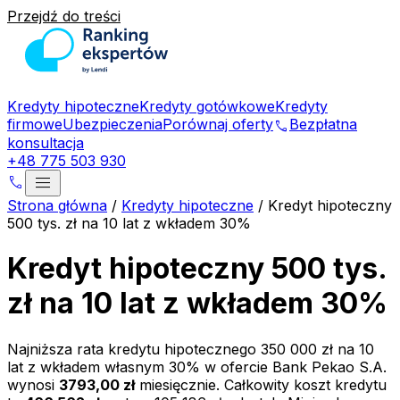
Przejdź do treści
Kredyty hipoteczne
Kredyty gotówkowe
Kredyty
firmowe
Ubezpieczenia
Porównaj oferty
Bezpłatna
phone
konsultacja
+48 775 503 930
menu
phone
Strona główna
/
Kredyty hipoteczne
/
Kredyt hipoteczny
500 tys. zł na 10 lat z wkładem 30%
Kredyt hipoteczny 500 tys.
zł na 10 lat z wkładem 30%
Najniższa rata kredytu hipotecznego
350 000 zł
na
10
lat z wkładem własnym
30
% w ofercie
Bank Pekao S.A.
wynosi
3793,00 zł
miesięcznie. Całkowity koszt kredytu