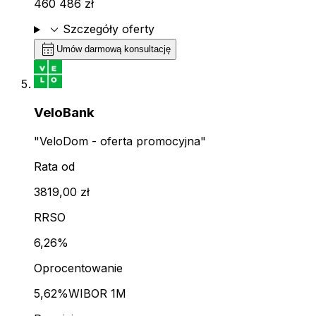
460 486 zł
expand_more
Szczegóły oferty
calendar_month
Umów darmową konsultację
VeloBank
"VeloDom - oferta promocyjna"
Rata od
3819,00 zł
RRSO
6,26%
Oprocentowanie
5,62%
WIBOR 1M