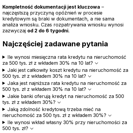
Kompletność dokumentacji jest kluczowa
–
najczęstszą przyczyną opóźnień w procesie
kredytowym są braki w dokumentach, a nie sama
analiza wniosku. Czas rozpatrywania wniosku wynosi
zazwyczaj
od 2 do 6 tygodni
.
Najczęściej zadawane pytania
Ile wynosi miesięczna rata kredytu na nieruchomość
expand_more
za 500 tys. zł z wkładem 30% na 10 lat?
Jaki jest całkowity koszt kredytu na nieruchomość za
expand_more
500 tys. zł z wkładem 30% na 10 lat?
Jaka jest najniższa rata kredytu na nieruchomość za
expand_more
500 tys. zł z wkładem 30% na 10 lat?
Jakie banki oferują kredyt na nieruchomość za 500
expand_more
tys. zł z wkładem 30%?
Jaką zdolność kredytową trzeba mieć na
expand_more
nieruchomość za 500 tys. zł z wkładem 30%?
Ile wynosi wkład własny 30% przy nieruchomości za
expand_more
500 tys. zł?