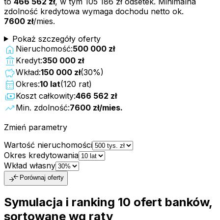
to
466 562 zł
, w tym
105 186 zł
odsetek. Minimalna
zdolność kredytowa wymaga dochodu netto ok.
7600 zł
/mies.
Pokaż szczegóły oferty
home
Nieruchomość:
500 000 zł
account_balance
Kredyt:
350 000 zł
savings
Wkład:
150 000 zł
(
30
%)
calendar_month
Okres:
10
lat
(
120
rat)
payments
Koszt całkowity:
466 562 zł
trending_up
Min. zdolność:
7600 zł
/mies.
Zmień parametry
Wartość nieruchomości
Okres kredytowania
Wkład własny
compare_arrows
Porównaj oferty
Symulacja i ranking
10
ofert
banków,
sortowane wg raty