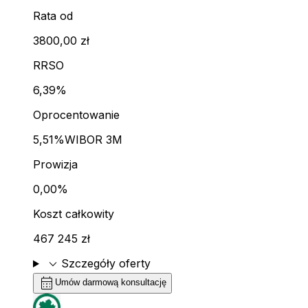
Rata od
3800,00 zł
RRSO
6,39%
Oprocentowanie
5,51%
WIBOR 3M
Prowizja
0,00%
Koszt całkowity
467 245 zł
expand_more
Szczegóły oferty
calendar_month
Umów darmową konsultację