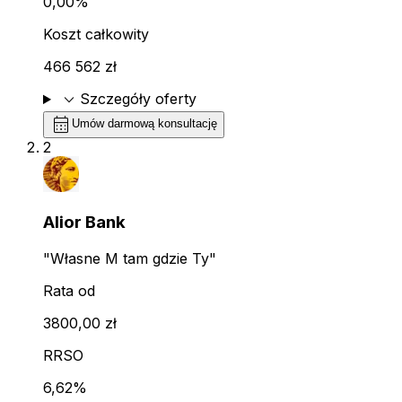
0,00%
Koszt całkowity
466 562 zł
expand_more
Szczegóły oferty
calendar_month
Umów darmową konsultację
2
Alior Bank
"Własne M tam gdzie Ty"
Rata od
3800,00 zł
RRSO
6,62%