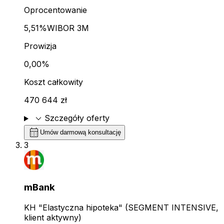
Oprocentowanie
5,51%
WIBOR 3M
Prowizja
0,00%
Koszt całkowity
470 644 zł
expand_more
Szczegóły oferty
calendar_month
Umów darmową konsultację
3
mBank
KH "Elastyczna hipoteka" (SEGMENT INTENSIVE,
klient aktywny)