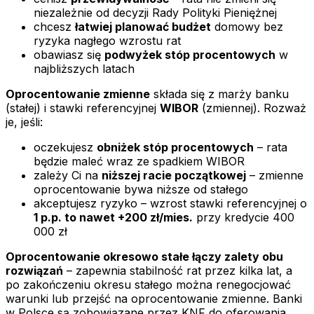
niezależnie od decyzji Rady Polityki Pieniężnej
chcesz
łatwiej planować budżet
domowy bez
ryzyka nagłego wzrostu rat
obawiasz się
podwyżek stóp procentowych
w
najbliższych latach
Oprocentowanie zmienne
składa się z marży banku
(stałej) i stawki referencyjnej
WIBOR
(zmiennej). Rozważ
je, jeśli:
oczekujesz
obniżek stóp procentowych
– rata
będzie maleć wraz ze spadkiem WIBOR
zależy Ci na
niższej racie początkowej
– zmienne
oprocentowanie bywa niższe od stałego
akceptujesz ryzyko – wzrost stawki referencyjnej o
1 p.p. to nawet +200 zł/mies.
przy kredycie 400
000 zł
Oprocentowanie okresowo stałe łączy zalety obu
rozwiązań
– zapewnia stabilność rat przez kilka lat, a
po zakończeniu okresu stałego można renegocjować
warunki lub przejść na oprocentowanie zmienne. Banki
w Polsce są zobowiązane przez KNF do oferowania