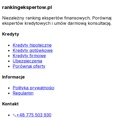
rankingekspertow.pl
Niezależny ranking ekspertów finansowych. Porównaj
ekspertów kredytowych i umów darmową konsultację.
Kredyty
Kredyty hipoteczne
Kredyty gotówkowe
Kredyty firmowe
Ubezpieczenia
Porównaj oferty
Informacje
Polityka prywatności
Regulamin
Kontakt
+48 775 503 930
phone