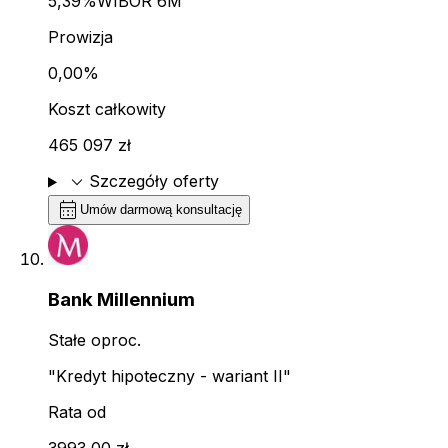
5,39%
WIBOR 6M
Prowizja
0,00%
Koszt całkowity
465 097 zł
expand_more
Szczegóły oferty
calendar_month
Umów darmową konsultację
Bank Millennium
Stałe oproc.
"Kredyt hipoteczny - wariant II"
Rata od
3993,00 zł