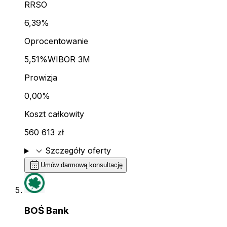
RRSO
6,39%
Oprocentowanie
5,51%
WIBOR 3M
Prowizja
0,00%
Koszt całkowity
560 613 zł
expand_more
Szczegóły oferty
calendar_month
Umów darmową konsultację
BOŚ Bank