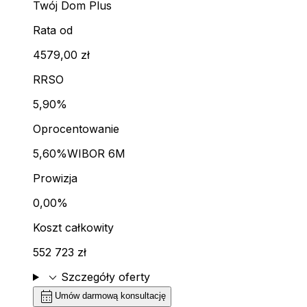
Twój Dom Plus
Rata od
4579,00 zł
RRSO
5,90%
Oprocentowanie
5,60%
WIBOR 6M
Prowizja
0,00%
Koszt całkowity
552 723 zł
expand_more
Szczegóły oferty
calendar_month
Umów darmową konsultację