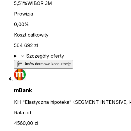
5,51%
WIBOR 3M
Prowizja
0,00%
Koszt całkowity
564 692 zł
expand_more
Szczegóły oferty
calendar_month
Umów darmową konsultację
mBank
KH "Elastyczna hipoteka" (SEGMENT INTENSIVE, kl
Rata od
4560,00 zł