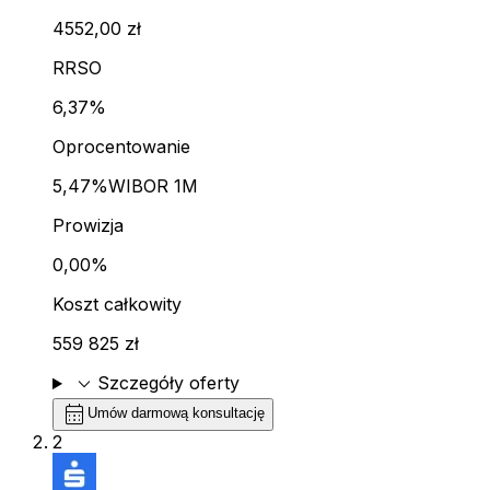
4552,00 zł
RRSO
6,37%
Oprocentowanie
5,47%
WIBOR 1M
Prowizja
0,00%
Koszt całkowity
559 825 zł
expand_more
Szczegóły oferty
calendar_month
Umów darmową konsultację
2