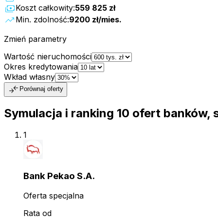
payments
Koszt całkowity:
559 825 zł
trending_up
Min. zdolność:
9200 zł
/mies.
Zmień parametry
Wartość nieruchomości
Okres kredytowania
Wkład własny
compare_arrows
Porównaj oferty
Symulacja i ranking
10
ofert
banków, 
1
Bank Pekao S.A.
Oferta specjalna
Rata od