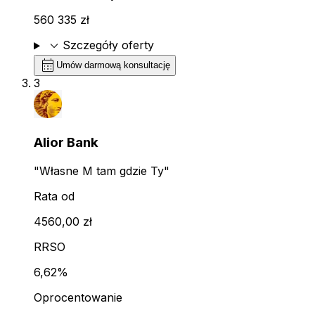
560 335 zł
expand_more
Szczegóły oferty
calendar_month
Umów darmową konsultację
3
Alior Bank
"Własne M tam gdzie Ty"
Rata od
4560,00 zł
RRSO
6,62%
Oprocentowanie