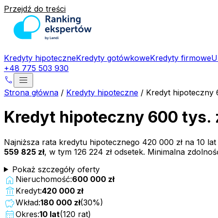
Przejdź do treści
Kredyty hipoteczne
Kredyty gotówkowe
Kredyty firmowe
U
+48 775 503 930
menu
phone
Strona główna
/
Kredyty hipoteczne
/
Kredyt hipoteczny 
Kredyt hipoteczny 600 tys. 
Najniższa rata kredytu hipotecznego
420 000 zł
na
10
lat
559 825 zł
, w tym
126 224 zł
odsetek. Minimalna zdolno
Pokaż szczegóły oferty
home
Nieruchomość:
600 000 zł
account_balance
Kredyt:
420 000 zł
savings
Wkład:
180 000 zł
(
30
%)
calendar_month
Okres:
10
lat
(
120
rat)