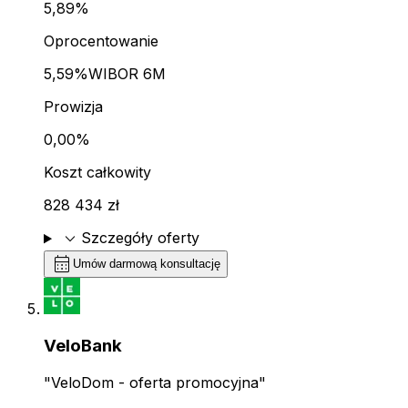
5,89%
Oprocentowanie
5,59%
WIBOR 6M
Prowizja
0,00%
Koszt całkowity
828 434 zł
expand_more
Szczegóły oferty
calendar_month
Umów darmową konsultację
VeloBank
"VeloDom - oferta promocyjna"