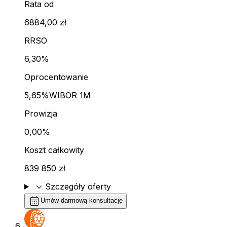
Rata od
6884,00 zł
RRSO
6,30%
Oprocentowanie
5,65%
WIBOR 1M
Prowizja
0,00%
Koszt całkowity
839 850 zł
expand_more
Szczegóły oferty
calendar_month
Umów darmową konsultację