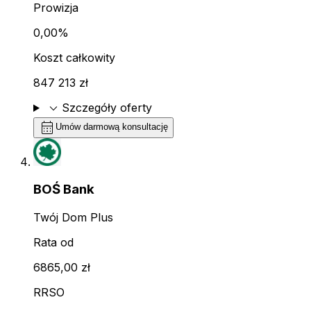
Prowizja
0,00%
Koszt całkowity
847 213 zł
expand_more
Szczegóły oferty
calendar_month
Umów darmową konsultację
BOŚ Bank
Twój Dom Plus
Rata od
6865,00 zł
RRSO