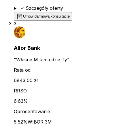
expand_more
Szczegóły oferty
calendar_month
Umów darmową konsultację
3
Alior Bank
"Własne M tam gdzie Ty"
Rata od
6843,00 zł
RRSO
6,63%
Oprocentowanie
5,52%
WIBOR 3M