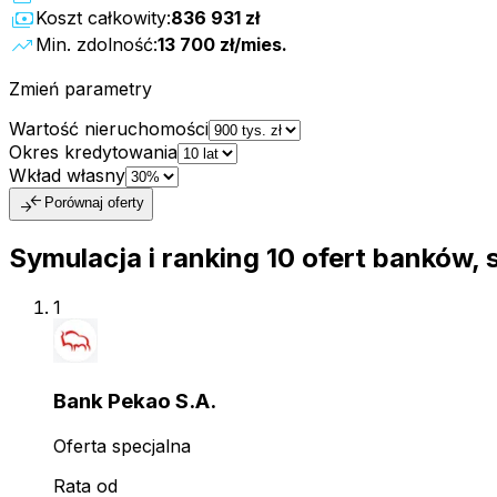
payments
Koszt całkowity:
836 931 zł
trending_up
Min. zdolność:
13 700 zł
/mies.
Zmień parametry
Wartość nieruchomości
Okres kredytowania
Wkład własny
compare_arrows
Porównaj oferty
Symulacja i ranking
10
ofert
banków, 
1
Bank Pekao S.A.
Oferta specjalna
Rata od