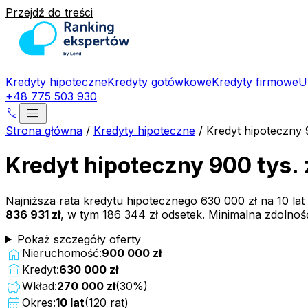
Przejdź do treści
Kredyty hipoteczne
Kredyty gotówkowe
Kredyty firmowe
U
+48 775 503 930
menu
phone
Strona główna
/
Kredyty hipoteczne
/
Kredyt hipoteczny 
Kredyt hipoteczny 900 tys. 
Najniższa rata kredytu hipotecznego
630 000 zł
na
10
lat
836 931 zł
, w tym
186 344 zł
odsetek. Minimalna zdolno
Pokaż szczegóły oferty
home
Nieruchomość:
900 000 zł
account_balance
Kredyt:
630 000 zł
savings
Wkład:
270 000 zł
(
30
%)
calendar_month
Okres:
10
lat
(
120
rat)