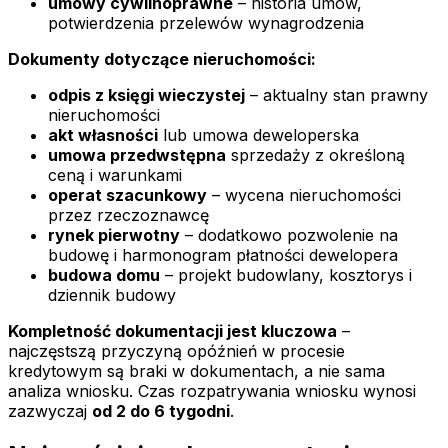
umowy cywilnoprawne
– historia umów,
potwierdzenia przelewów wynagrodzenia
Dokumenty dotyczące nieruchomości:
odpis z księgi wieczystej
– aktualny stan prawny
nieruchomości
akt własności
lub umowa deweloperska
umowa przedwstępna
sprzedaży z określoną
ceną i warunkami
operat szacunkowy
– wycena nieruchomości
przez rzeczoznawcę
rynek pierwotny
– dodatkowo pozwolenie na
budowę i harmonogram płatności dewelopera
budowa domu
– projekt budowlany, kosztorys i
dziennik budowy
Kompletność dokumentacji jest kluczowa
–
najczęstszą przyczyną opóźnień w procesie
kredytowym są braki w dokumentach, a nie sama
analiza wniosku. Czas rozpatrywania wniosku wynosi
zazwyczaj
od 2 do 6 tygodni
.