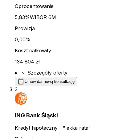
Oprocentowanie
5,83%
WIBOR 6M
Prowizja
0,00%
Koszt całkowity
134 804 zł
expand_more
Szczegóły oferty
calendar_month
Umów darmową konsultację
3
ING Bank Śląski
Kredyt hipoteczny - "lekka rata"