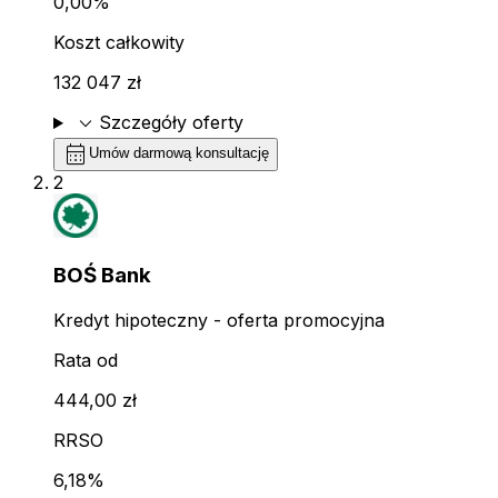
0,00%
Koszt całkowity
132 047 zł
expand_more
Szczegóły oferty
calendar_month
Umów darmową konsultację
2
BOŚ Bank
Kredyt hipoteczny - oferta promocyjna
Rata od
444,00 zł
RRSO
6,18%