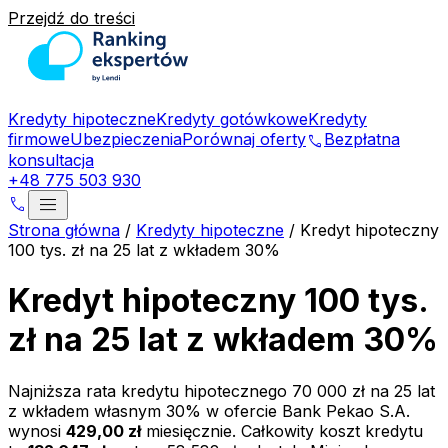
Przejdź do treści
Kredyty hipoteczne
Kredyty gotówkowe
Kredyty
firmowe
Ubezpieczenia
Porównaj oferty
Bezpłatna
phone
konsultacja
+48 775 503 930
menu
phone
Strona główna
/
Kredyty hipoteczne
/
Kredyt hipoteczny
100 tys. zł na 25 lat z wkładem 30%
Kredyt hipoteczny 100 tys.
zł na 25 lat z wkładem 30%
Najniższa rata kredytu hipotecznego
70 000 zł
na
25
lat
z wkładem własnym
30
% w ofercie
Bank Pekao S.A.
wynosi
429,00 zł
miesięcznie. Całkowity koszt kredytu