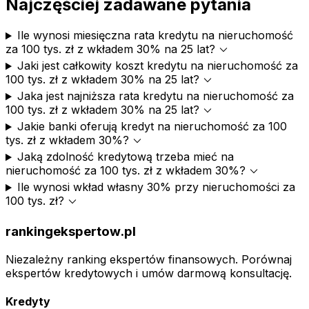
Najczęściej zadawane pytania
Ile wynosi miesięczna rata kredytu na nieruchomość
expand_more
za 100 tys. zł z wkładem 30% na 25 lat?
Jaki jest całkowity koszt kredytu na nieruchomość za
expand_more
100 tys. zł z wkładem 30% na 25 lat?
Jaka jest najniższa rata kredytu na nieruchomość za
expand_more
100 tys. zł z wkładem 30% na 25 lat?
Jakie banki oferują kredyt na nieruchomość za 100
expand_more
tys. zł z wkładem 30%?
Jaką zdolność kredytową trzeba mieć na
expand_more
nieruchomość za 100 tys. zł z wkładem 30%?
Ile wynosi wkład własny 30% przy nieruchomości za
expand_more
100 tys. zł?
rankingekspertow.pl
Niezależny ranking ekspertów finansowych. Porównaj
ekspertów kredytowych i umów darmową konsultację.
Kredyty