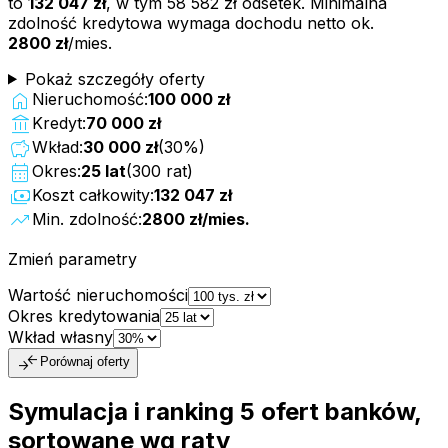
to
132 047 zł
, w tym
58 582 zł
odsetek. Minimalna
zdolność kredytowa wymaga dochodu netto ok.
2800 zł
/mies.
Pokaż szczegóły oferty
home
Nieruchomość:
100 000 zł
account_balance
Kredyt:
70 000 zł
savings
Wkład:
30 000 zł
(
30
%)
calendar_month
Okres:
25
lat
(
300
rat)
payments
Koszt całkowity:
132 047 zł
trending_up
Min. zdolność:
2800 zł
/mies.
Zmień parametry
Wartość nieruchomości
Okres kredytowania
Wkład własny
compare_arrows
Porównaj oferty
Symulacja i ranking
5
ofert
banków,
sortowane wg raty