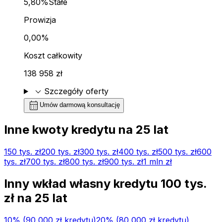
5,80%
Stałe
Prowizja
0,00%
Koszt całkowity
138 958 zł
expand_more
Szczegóły oferty
calendar_month
Umów darmową konsultację
Inne kwoty kredytu na
25
lat
150 tys.
zł
200 tys.
zł
300 tys.
zł
400 tys.
zł
500 tys.
zł
600
tys.
zł
700 tys.
zł
800 tys.
zł
900 tys.
zł
1 mln
zł
Inny wkład własny kredytu
100 tys.
zł na
25
lat
10
% (
90 000 zł
kredytu)
20
% (
80 000 zł
kredytu)