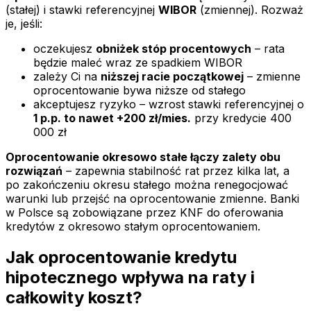
(stałej) i stawki referencyjnej
WIBOR
(zmiennej). Rozważ
je, jeśli:
oczekujesz
obniżek stóp procentowych
– rata
będzie maleć wraz ze spadkiem WIBOR
zależy Ci na
niższej racie początkowej
– zmienne
oprocentowanie bywa niższe od stałego
akceptujesz ryzyko – wzrost stawki referencyjnej o
1 p.p. to nawet +200 zł/mies.
przy kredycie 400
000 zł
Oprocentowanie okresowo stałe łączy zalety obu
rozwiązań
– zapewnia stabilność rat przez kilka lat, a
po zakończeniu okresu stałego można renegocjować
warunki lub przejść na oprocentowanie zmienne. Banki
w Polsce są zobowiązane przez KNF do oferowania
kredytów z okresowo stałym oprocentowaniem.
Jak oprocentowanie kredytu
hipotecznego wpływa na raty i
całkowity koszt?