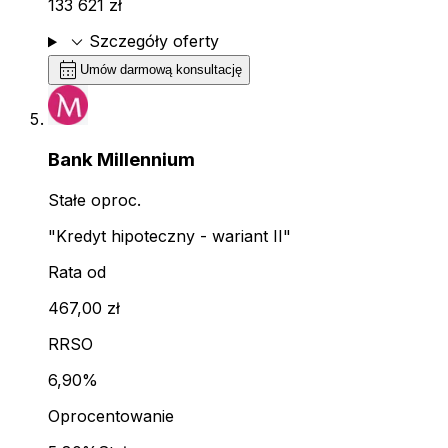
133 621 zł
expand_more
Szczegóły oferty
calendar_month
Umów darmową konsultację
Bank Millennium
Stałe oproc.
"Kredyt hipoteczny - wariant II"
Rata od
467,00 zł
RRSO
6,90%
Oprocentowanie