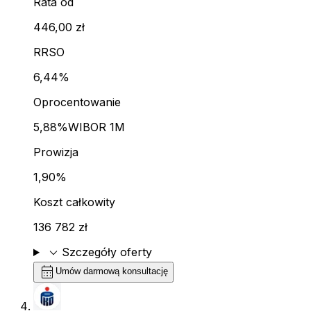
Rata od
446,00 zł
RRSO
6,44%
Oprocentowanie
5,88%
WIBOR 1M
Prowizja
1,90%
Koszt całkowity
136 782 zł
expand_more
Szczegóły oferty
calendar_month
Umów darmową konsultację