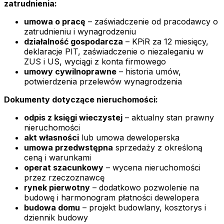
zatrudnienia:
umowa o pracę
– zaświadczenie od pracodawcy o
zatrudnieniu i wynagrodzeniu
działalność gospodarcza
– KPiR za 12 miesięcy,
deklaracje PIT, zaświadczenie o niezaleganiu w
ZUS i US, wyciągi z konta firmowego
umowy cywilnoprawne
– historia umów,
potwierdzenia przelewów wynagrodzenia
Dokumenty dotyczące nieruchomości:
odpis z księgi wieczystej
– aktualny stan prawny
nieruchomości
akt własności
lub umowa deweloperska
umowa przedwstępna
sprzedaży z określoną
ceną i warunkami
operat szacunkowy
– wycena nieruchomości
przez rzeczoznawcę
rynek pierwotny
– dodatkowo pozwolenie na
budowę i harmonogram płatności dewelopera
budowa domu
– projekt budowlany, kosztorys i
dziennik budowy