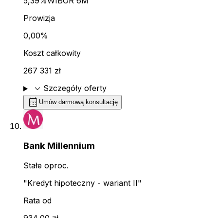
5,39%
WIBOR 6M
Prowizja
0,00%
Koszt całkowity
267 331 zł
expand_more
Szczegóły oferty
calendar_month
Umów darmową konsultację
Bank Millennium
Stałe oproc.
"Kredyt hipoteczny - wariant II"
Rata od
934,00 zł