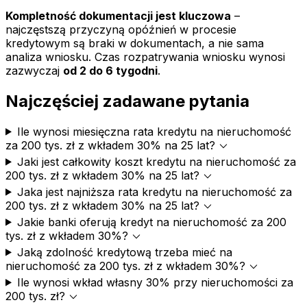
Kompletność dokumentacji jest kluczowa
–
najczęstszą przyczyną opóźnień w procesie
kredytowym są braki w dokumentach, a nie sama
analiza wniosku. Czas rozpatrywania wniosku wynosi
zazwyczaj
od 2 do 6 tygodni
.
Najczęściej zadawane pytania
Ile wynosi miesięczna rata kredytu na nieruchomość
expand_more
za 200 tys. zł z wkładem 30% na 25 lat?
Jaki jest całkowity koszt kredytu na nieruchomość za
expand_more
200 tys. zł z wkładem 30% na 25 lat?
Jaka jest najniższa rata kredytu na nieruchomość za
expand_more
200 tys. zł z wkładem 30% na 25 lat?
Jakie banki oferują kredyt na nieruchomość za 200
expand_more
tys. zł z wkładem 30%?
Jaką zdolność kredytową trzeba mieć na
expand_more
nieruchomość za 200 tys. zł z wkładem 30%?
Ile wynosi wkład własny 30% przy nieruchomości za
expand_more
200 tys. zł?