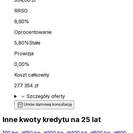
RRSO
6,90%
Oprocentowanie
5,80%
Stałe
Prowizja
0,00%
Koszt całkowity
277 354 zł
expand_more
Szczegóły oferty
calendar_month
Umów darmową konsultację
Inne kwoty kredytu na
25
lat
100 tys.
zł
150 tys.
zł
300 tys.
zł
400 tys.
zł
500 tys.
zł
600