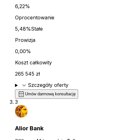
6,22%
Oprocentowanie
5,48%
Stałe
Prowizja
0,00%
Koszt całkowity
265 545 zł
expand_more
Szczegóły oferty
calendar_month
Umów darmową konsultację
3
Alior Bank