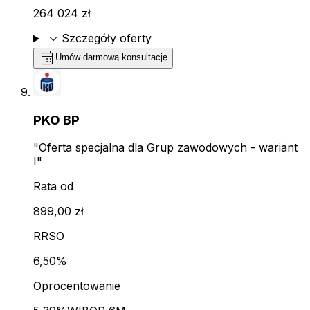
264 024 zł
expand_more
Szczegóły oferty
calendar_month
Umów darmową konsultację
PKO BP
"Oferta specjalna dla Grup zawodowych - wariant
I"
Rata od
899,00 zł
RRSO
6,50%
Oprocentowanie