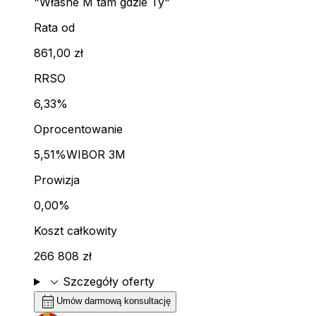
"Własne M tam gdzie Ty"
Rata od
861,00 zł
RRSO
6,33%
Oprocentowanie
5,51%
WIBOR 3M
Prowizja
0,00%
Koszt całkowity
266 808 zł
expand_more
Szczegóły oferty
calendar_month
Umów darmową konsultację