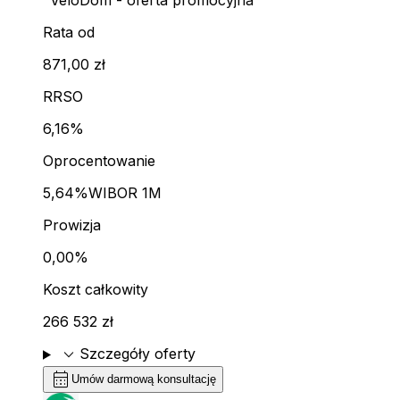
"VeloDom - oferta promocyjna"
Rata od
871,00 zł
RRSO
6,16%
Oprocentowanie
5,64%
WIBOR 1M
Prowizja
0,00%
Koszt całkowity
266 532 zł
expand_more
Szczegóły oferty
calendar_month
Umów darmową konsultację