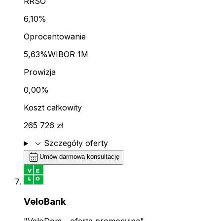
RRSO
6,10%
Oprocentowanie
5,63%
WIBOR 1M
Prowizja
0,00%
Koszt całkowity
265 726 zł
expand_more
Szczegóły oferty
calendar_month
Umów darmową konsultację
VeloBank