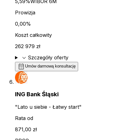
5,59%
WIBOR 6M
Prowizja
0,00%
Koszt całkowity
262 979 zł
expand_more
Szczegóły oferty
calendar_month
Umów darmową konsultację
ING Bank Śląski
"Lato u siebie - Łatwy start"
Rata od
871,00 zł