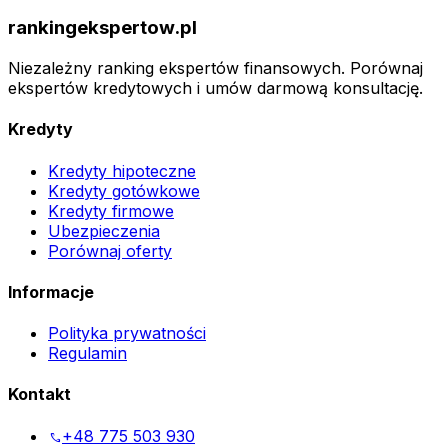
rankingekspertow.pl
Niezależny ranking ekspertów finansowych. Porównaj
ekspertów kredytowych i umów darmową konsultację.
Kredyty
Kredyty hipoteczne
Kredyty gotówkowe
Kredyty firmowe
Ubezpieczenia
Porównaj oferty
Informacje
Polityka prywatności
Regulamin
Kontakt
+48 775 503 930
phone