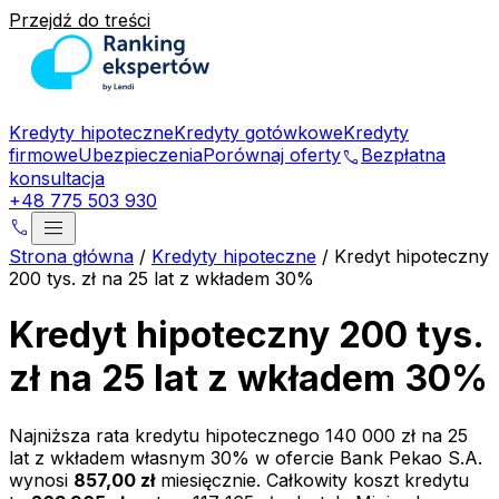
Przejdź do treści
Kredyty hipoteczne
Kredyty gotówkowe
Kredyty
firmowe
Ubezpieczenia
Porównaj oferty
Bezpłatna
phone
konsultacja
+48 775 503 930
menu
phone
Strona główna
/
Kredyty hipoteczne
/
Kredyt hipoteczny
200 tys. zł na 25 lat z wkładem 30%
Kredyt hipoteczny 200 tys.
zł na 25 lat z wkładem 30%
Najniższa rata kredytu hipotecznego
140 000 zł
na
25
lat z wkładem własnym
30
% w ofercie
Bank Pekao S.A.
wynosi
857,00 zł
miesięcznie. Całkowity koszt kredytu