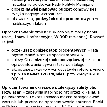
niezależnie od decyzji Rady Polityki Pieniężnej
chcesz
łatwiej planować budżet
domowy bez
ryzyka nagłego wzrostu rat
obawiasz się
podwyżek stóp procentowych
w
najbliższych latach
Oprocentowanie zmienne
składa się z marży banku
(stałej) i stawki referencyjnej
WIBOR
(zmiennej). Rozważ
je, jeśli:
oczekujesz
obniżek stóp procentowych
– rata
będzie maleć wraz ze spadkiem WIBOR
zależy Ci na
niższej racie początkowej
– zmienne
oprocentowanie bywa niższe od stałego
akceptujesz ryzyko – wzrost stawki referencyjnej o
1 p.p. to nawet +200 zł/mies.
przy kredycie 400
000 zł
Oprocentowanie okresowo stałe łączy zalety obu
rozwiązań
– zapewnia stabilność rat przez kilka lat, a
po zakończeniu okresu stałego można renegocjować
warunki lub przejść na oprocentowanie zmienne. Banki
w Polsce są zobowiązane przez KNF do oferowania