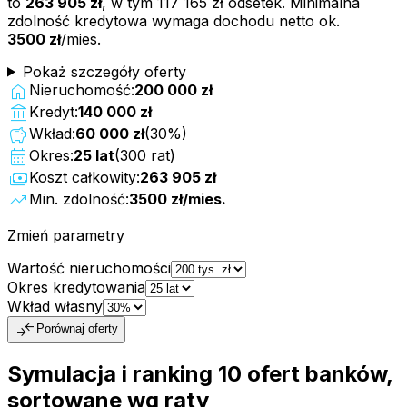
to
263 905 zł
, w tym
117 165 zł
odsetek. Minimalna
zdolność kredytowa wymaga dochodu netto ok.
3500 zł
/mies.
Pokaż szczegóły oferty
home
Nieruchomość:
200 000 zł
account_balance
Kredyt:
140 000 zł
savings
Wkład:
60 000 zł
(
30
%)
calendar_month
Okres:
25
lat
(
300
rat)
payments
Koszt całkowity:
263 905 zł
trending_up
Min. zdolność:
3500 zł
/mies.
Zmień parametry
Wartość nieruchomości
Okres kredytowania
Wkład własny
compare_arrows
Porównaj oferty
Symulacja i ranking
10
ofert
banków,
sortowane wg raty