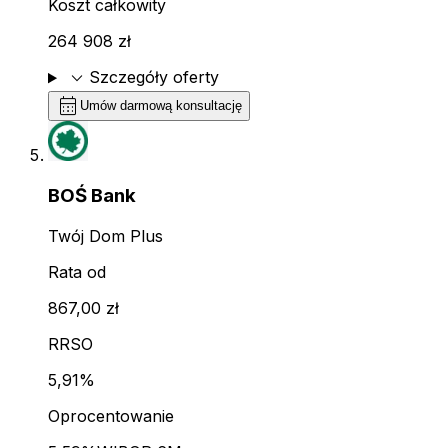
Koszt całkowity
264 908 zł
expand_more
Szczegóły oferty
calendar_month
Umów darmową konsultację
BOŚ Bank
Twój Dom Plus
Rata od
867,00 zł
RRSO
5,91%
Oprocentowanie