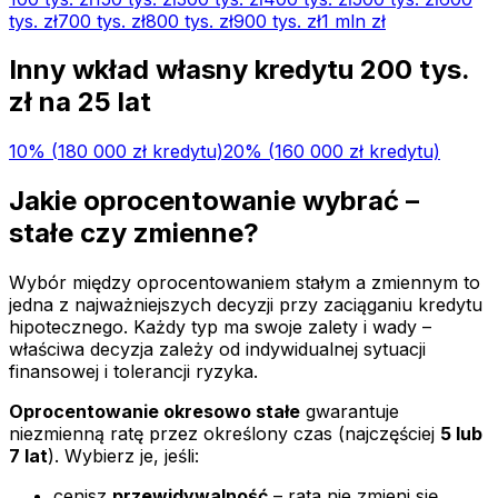
tys.
zł
700 tys.
zł
800 tys.
zł
900 tys.
zł
1 mln
zł
Inny wkład własny kredytu
200 tys.
zł na
25
lat
10
% (
180 000 zł
kredytu)
20
% (
160 000 zł
kredytu)
Jakie oprocentowanie wybrać –
stałe czy zmienne?
Wybór między oprocentowaniem stałym a zmiennym to
jedna z najważniejszych decyzji przy zaciąganiu kredytu
hipotecznego. Każdy typ ma swoje zalety i wady –
właściwa decyzja zależy od indywidualnej sytuacji
finansowej i tolerancji ryzyka.
Oprocentowanie okresowo stałe
gwarantuje
niezmienną ratę przez określony czas (najczęściej
5 lub
7 lat
). Wybierz je, jeśli:
cenisz
przewidywalność
– rata nie zmieni się