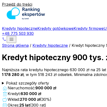
Przejdź do treści
Kredyty hipoteczne
Kredyty gotówkowe
Kredyty firmowe
U
+48 775 503 930
menu
phone
Strona główna
/
Kredyty hipoteczne
/
Kredyt hipoteczny 
Kredyt hipoteczny 900 tys.
Najniższa rata kredytu hipotecznego
630 000 zł
na
25
lat
1 178 280 zł
, w tym
518 243 zł
odsetek. Minimalna zdoln
Pokaż szczegóły oferty
home
Nieruchomość:
900 000 zł
account_balance
Kredyt:
630 000 zł
savings
Wkład:
270 000 zł
(
30
%)
calendar_month
Okres:
25
lat
(
300
rat)