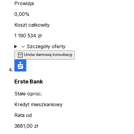
Prowizja
0,00%
Koszt całkowity
1 190 534 zł
expand_more
Szczegóły oferty
calendar_month
Umów darmową konsultację
Erste Bank
Stałe oproc.
Kredyt mieszkaniowy
Rata od
3881,00 zł