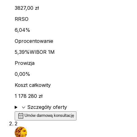
3827,00 zł
RRSO
6,04%
Oprocentowanie
5,39%
WIBOR 1M
Prowizja
0,00%
Koszt całkowity
1 178 280 zł
expand_more
Szczegóły oferty
calendar_month
Umów darmową konsultację
2