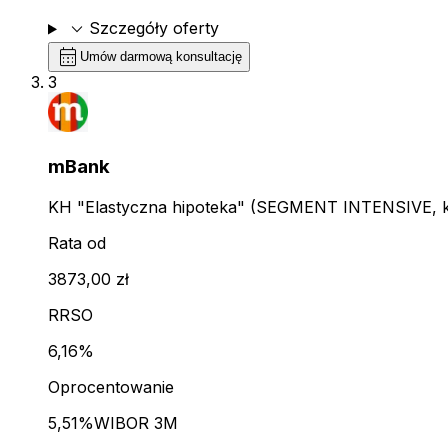
expand_more
Szczegóły oferty
calendar_month
Umów darmową konsultację
3
mBank
KH "Elastyczna hipoteka" (SEGMENT INTENSIVE, kl
Rata od
3873,00 zł
RRSO
6,16%
Oprocentowanie
5,51%
WIBOR 3M