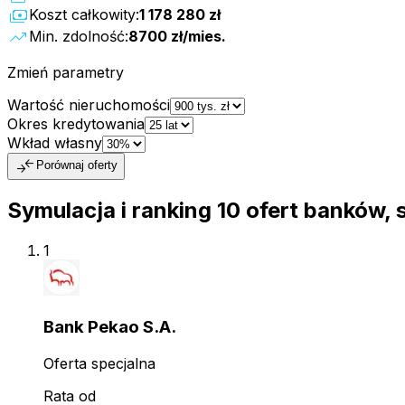
payments
Koszt całkowity:
1 178 280 zł
trending_up
Min. zdolność:
8700 zł
/mies.
Zmień parametry
Wartość nieruchomości
Okres kredytowania
Wkład własny
compare_arrows
Porównaj oferty
Symulacja i ranking
10
ofert
banków, 
1
Bank Pekao S.A.
Oferta specjalna
Rata od