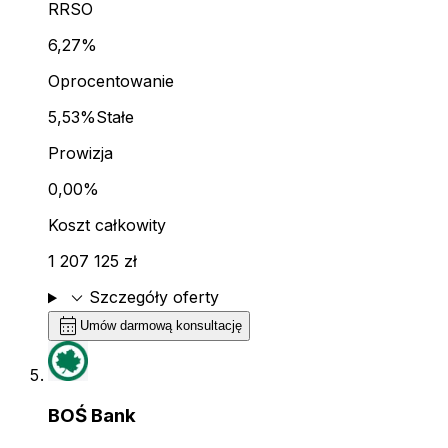
RRSO
6,27%
Oprocentowanie
5,53%
Stałe
Prowizja
0,00%
Koszt całkowity
1 207 125 zł
expand_more
Szczegóły oferty
calendar_month
Umów darmową konsultację
BOŚ Bank