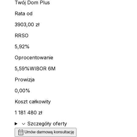
Twój Dom Plus
Rata od
3903,00 zł
RRSO
5,92%
Oprocentowanie
5,59%
WIBOR 6M
Prowizja
0,00%
Koszt całkowity
1 181 480 zł
expand_more
Szczegóły oferty
calendar_month
Umów darmową konsultację