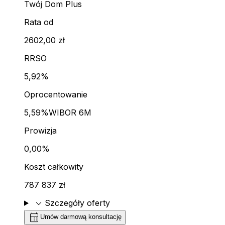
Twój Dom Plus
Rata od
2602,00 zł
RRSO
5,92%
Oprocentowanie
5,59%
WIBOR 6M
Prowizja
0,00%
Koszt całkowity
787 837 zł
expand_more
Szczegóły oferty
calendar_month
Umów darmową konsultację