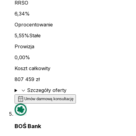
RRSO
6,34%
Oprocentowanie
5,55%
Stałe
Prowizja
0,00%
Koszt całkowity
807 459 zł
expand_more
Szczegóły oferty
calendar_month
Umów darmową konsultację
BOŚ Bank