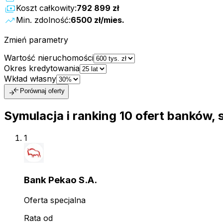
payments
Koszt całkowity:
792 899 zł
trending_up
Min. zdolność:
6500 zł
/mies.
Zmień parametry
Wartość nieruchomości
Okres kredytowania
Wkład własny
compare_arrows
Porównaj oferty
Symulacja i ranking
10
ofert
banków, 
1
Bank Pekao S.A.
Oferta specjalna
Rata od