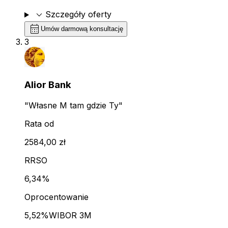
expand_more
Szczegóły oferty
calendar_month
Umów darmową konsultację
3
Alior Bank
"Własne M tam gdzie Ty"
Rata od
2584,00 zł
RRSO
6,34%
Oprocentowanie
5,52%
WIBOR 3M