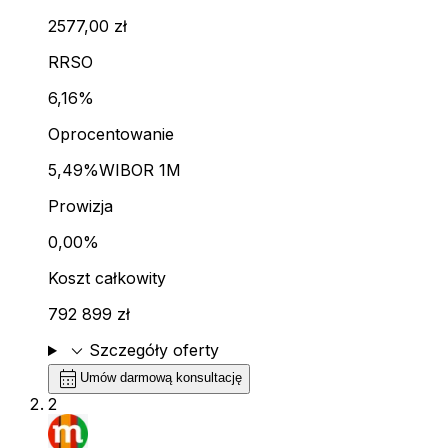
2577,00 zł
RRSO
6,16%
Oprocentowanie
5,49%
WIBOR 1M
Prowizja
0,00%
Koszt całkowity
792 899 zł
expand_more
Szczegóły oferty
calendar_month
Umów darmową konsultację
2