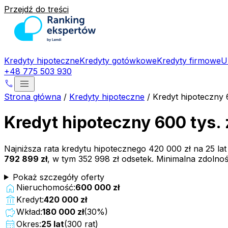
Przejdź do treści
Kredyty hipoteczne
Kredyty gotówkowe
Kredyty firmowe
U
+48 775 503 930
menu
phone
Strona główna
/
Kredyty hipoteczne
/
Kredyt hipoteczny 
Kredyt hipoteczny 600 tys.
Najniższa rata kredytu hipotecznego
420 000 zł
na
25
la
792 899 zł
, w tym
352 998 zł
odsetek. Minimalna zdolno
Pokaż szczegóły oferty
home
Nieruchomość:
600 000 zł
account_balance
Kredyt:
420 000 zł
savings
Wkład:
180 000 zł
(
30
%)
calendar_month
Okres:
25
lat
(
300
rat)