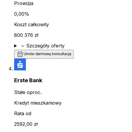
Prowizja
0,00%
Koszt całkowity
800 376 zł
expand_more
Szczegóły oferty
calendar_month
Umów darmową konsultację
Erste Bank
Stałe oproc.
Kredyt mieszkaniowy
Rata od
2592,00 zł