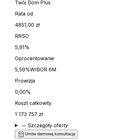
Twój Dom Plus
Rata od
4851,00 zł
RRSO
5,91%
Oprocentowanie
5,59%
WIBOR 6M
Prowizja
0,00%
Koszt całkowity
1 173 757 zł
expand_more
Szczegóły oferty
calendar_month
Umów darmową konsultację