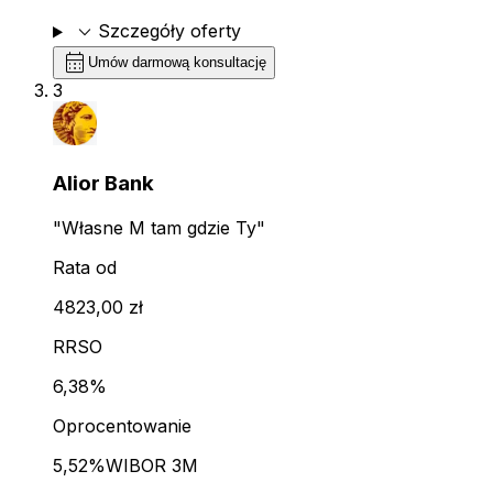
expand_more
Szczegóły oferty
calendar_month
Umów darmową konsultację
3
Alior Bank
"Własne M tam gdzie Ty"
Rata od
4823,00 zł
RRSO
6,38%
Oprocentowanie
5,52%
WIBOR 3M