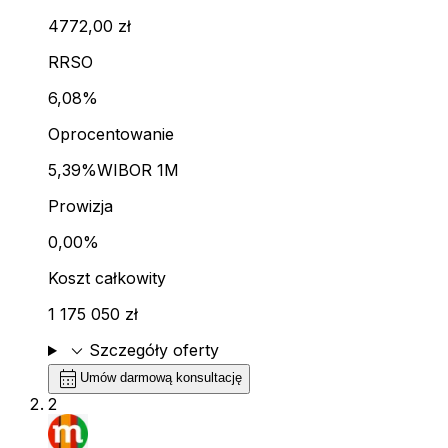
4772,00 zł
RRSO
6,08%
Oprocentowanie
5,39%
WIBOR 1M
Prowizja
0,00%
Koszt całkowity
1 175 050 zł
expand_more
Szczegóły oferty
calendar_month
Umów darmową konsultację
2