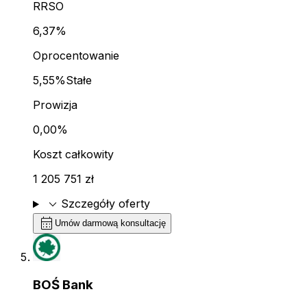
RRSO
6,37%
Oprocentowanie
5,55%
Stałe
Prowizja
0,00%
Koszt całkowity
1 205 751 zł
expand_more
Szczegóły oferty
calendar_month
Umów darmową konsultację
BOŚ Bank