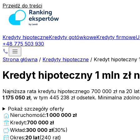
Przejdź do treści
Kredyty hipoteczne
Kredyty gotówkowe
Kredyty firmowe
U
+48 775 503 930
menu
phone
Strona główna
/
Kredyty hipoteczne
/
Kredyt hipoteczny 
Kredyt hipoteczny 1 mln zł
Najniższa rata kredytu hipotecznego
700 000 zł
na
20
la
1 175 050 zł
, w tym
445 238 zł
odsetek. Minimalna zdoln
Pokaż szczegóły oferty
home
Nieruchomość:
1 000 000 zł
account_balance
Kredyt:
700 000 zł
savings
Wkład:
300 000 zł
(
30
%)
calendar_month
Okres:
20
lat
(
240
rat)