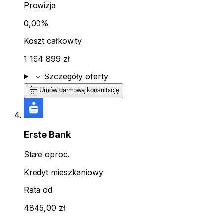
Prowizja
0,00%
Koszt całkowity
1 194 899 zł
expand_more
Szczegóły oferty
calendar_month
Umów darmową konsultację
Erste Bank
Stałe oproc.
Kredyt mieszkaniowy
Rata od
4845,00 zł