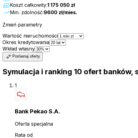
payments
Koszt całkowity:
1 175 050 zł
trending_up
Min. zdolność:
9600 zł
/mies.
Zmień parametry
Wartość nieruchomości
Okres kredytowania
Wkład własny
compare_arrows
Porównaj oferty
Symulacja i ranking
10
ofert
banków, 
1
Bank Pekao S.A.
Oferta specjalna
Rata od