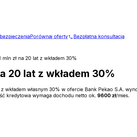
bezpieczenia
Porównaj oferty
Bezpłatna konsultacja
phone
1 mln zł na 20 lat z wkładem 30%
 na 20 lat z wkładem 30%
t z wkładem własnym
30
% w ofercie
Bank Pekao S.A.
wyno
ość kredytowa wymaga dochodu netto ok.
9600 zł
/mies.