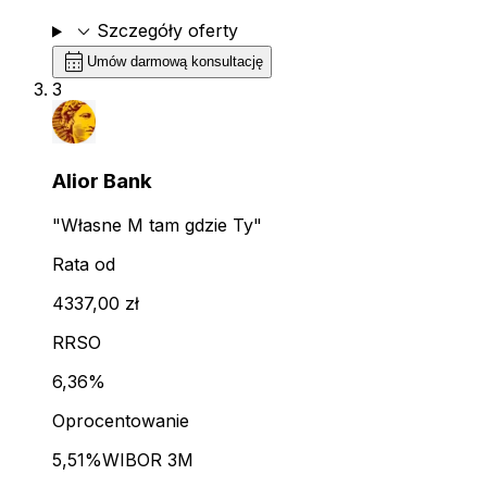
expand_more
Szczegóły oferty
calendar_month
Umów darmową konsultację
3
Alior Bank
"Własne M tam gdzie Ty"
Rata od
4337,00 zł
RRSO
6,36%
Oprocentowanie
5,51%
WIBOR 3M