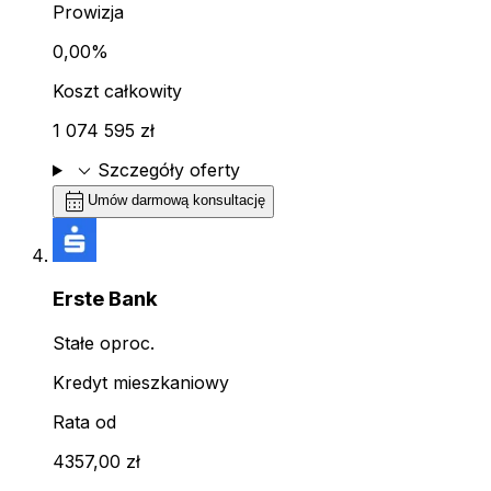
Prowizja
0,00%
Koszt całkowity
1 074 595 zł
expand_more
Szczegóły oferty
calendar_month
Umów darmową konsultację
Erste Bank
Stałe oproc.
Kredyt mieszkaniowy
Rata od
4357,00 zł