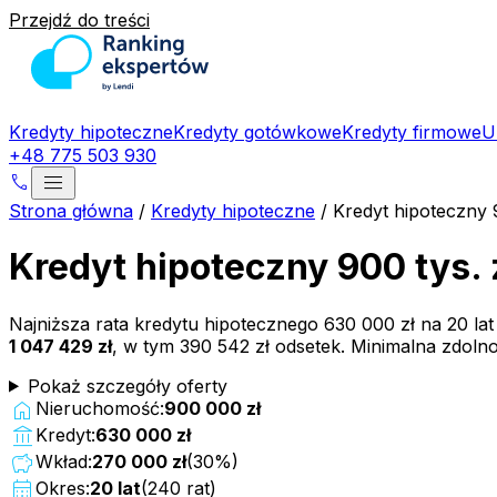
Przejdź do treści
Kredyty hipoteczne
Kredyty gotówkowe
Kredyty firmowe
U
+48 775 503 930
menu
phone
Strona główna
/
Kredyty hipoteczne
/
Kredyt hipoteczny 
Kredyt hipoteczny 900 tys.
Najniższa rata kredytu hipotecznego
630 000 zł
na
20
la
1 047 429 zł
, w tym
390 542 zł
odsetek. Minimalna zdoln
Pokaż szczegóły oferty
home
Nieruchomość:
900 000 zł
account_balance
Kredyt:
630 000 zł
savings
Wkład:
270 000 zł
(
30
%)
calendar_month
Okres:
20
lat
(
240
rat)