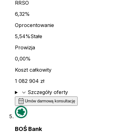
RRSO
6,32%
Oprocentowanie
5,54%
Stałe
Prowizja
0,00%
Koszt całkowity
1 082 904 zł
expand_more
Szczegóły oferty
calendar_month
Umów darmową konsultację
BOŚ Bank