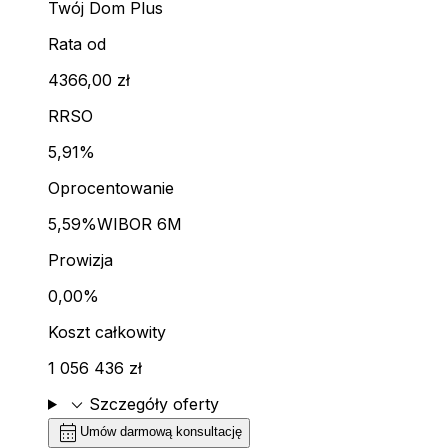
Twój Dom Plus
Rata od
4366,00 zł
RRSO
5,91%
Oprocentowanie
5,59%
WIBOR 6M
Prowizja
0,00%
Koszt całkowity
1 056 436 zł
expand_more
Szczegóły oferty
calendar_month
Umów darmową konsultację