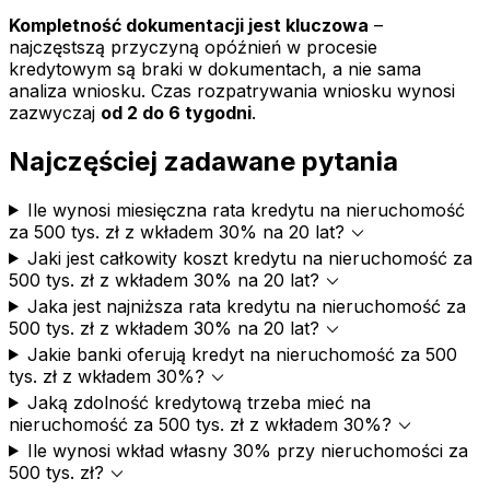
Kompletność dokumentacji jest kluczowa
–
najczęstszą przyczyną opóźnień w procesie
kredytowym są braki w dokumentach, a nie sama
analiza wniosku. Czas rozpatrywania wniosku wynosi
zazwyczaj
od 2 do 6 tygodni
.
Najczęściej zadawane pytania
Ile wynosi miesięczna rata kredytu na nieruchomość
expand_more
za 500 tys. zł z wkładem 30% na 20 lat?
Jaki jest całkowity koszt kredytu na nieruchomość za
expand_more
500 tys. zł z wkładem 30% na 20 lat?
Jaka jest najniższa rata kredytu na nieruchomość za
expand_more
500 tys. zł z wkładem 30% na 20 lat?
Jakie banki oferują kredyt na nieruchomość za 500
expand_more
tys. zł z wkładem 30%?
Jaką zdolność kredytową trzeba mieć na
expand_more
nieruchomość za 500 tys. zł z wkładem 30%?
Ile wynosi wkład własny 30% przy nieruchomości za
expand_more
500 tys. zł?