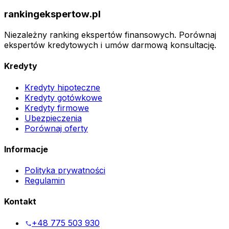
rankingekspertow.pl
Niezależny ranking ekspertów finansowych. Porównaj
ekspertów kredytowych i umów darmową konsultację.
Kredyty
Kredyty hipoteczne
Kredyty gotówkowe
Kredyty firmowe
Ubezpieczenia
Porównaj oferty
Informacje
Polityka prywatności
Regulamin
Kontakt
+48 775 503 930
phone