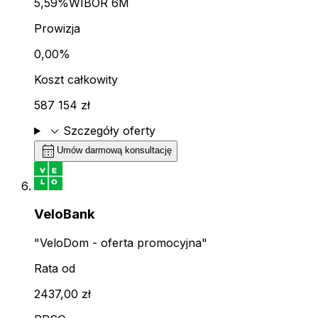
5,59%
WIBOR 6M
Prowizja
0,00%
Koszt całkowity
587 154 zł
expand_more
Szczegóły oferty
calendar_month
Umów darmową konsultację
VeloBank
"VeloDom - oferta promocyjna"
Rata od
2437,00 zł