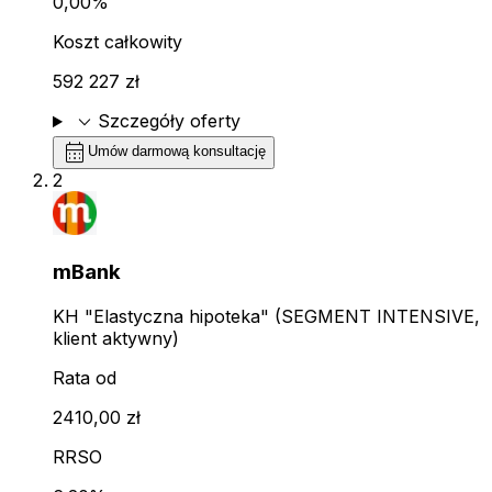
0,00%
Koszt całkowity
592 227 zł
expand_more
Szczegóły oferty
calendar_month
Umów darmową konsultację
2
mBank
KH "Elastyczna hipoteka" (SEGMENT INTENSIVE,
klient aktywny)
Rata od
2410,00 zł
RRSO