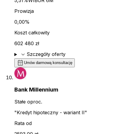
5,51%
WIBOR 6M
Prowizja
0,00%
Koszt całkowity
602 480 zł
expand_more
Szczegóły oferty
calendar_month
Umów darmową konsultację
Bank Millennium
Stałe oproc.
"Kredyt hipoteczny - wariant II"
Rata od
2593,00 zł