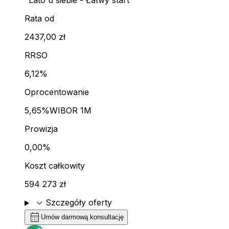
"Lato u siebie - Łatwy start"
Rata od
2437,00 zł
RRSO
6,12%
Oprocentowanie
5,65%
WIBOR 1M
Prowizja
0,00%
Koszt całkowity
594 273 zł
expand_more
Szczegóły oferty
calendar_month
Umów darmową konsultację