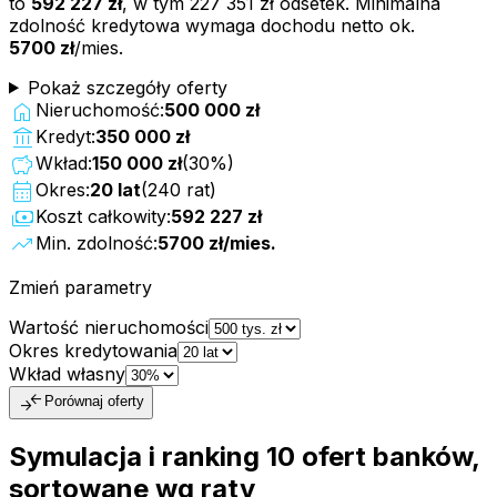
to
592 227 zł
, w tym
227 351 zł
odsetek. Minimalna
zdolność kredytowa wymaga dochodu netto ok.
5700 zł
/mies.
Pokaż szczegóły oferty
home
Nieruchomość:
500 000 zł
account_balance
Kredyt:
350 000 zł
savings
Wkład:
150 000 zł
(
30
%)
calendar_month
Okres:
20
lat
(
240
rat)
payments
Koszt całkowity:
592 227 zł
trending_up
Min. zdolność:
5700 zł
/mies.
Zmień parametry
Wartość nieruchomości
Okres kredytowania
Wkład własny
compare_arrows
Porównaj oferty
Symulacja i ranking
10
ofert
banków,
sortowane wg raty