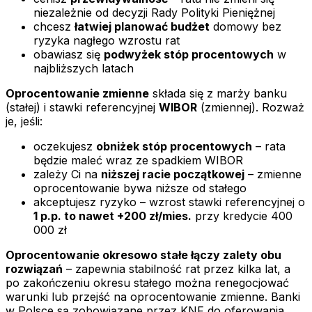
niezależnie od decyzji Rady Polityki Pieniężnej
chcesz
łatwiej planować budżet
domowy bez
ryzyka nagłego wzrostu rat
obawiasz się
podwyżek stóp procentowych
w
najbliższych latach
Oprocentowanie zmienne
składa się z marży banku
(stałej) i stawki referencyjnej
WIBOR
(zmiennej). Rozważ
je, jeśli:
oczekujesz
obniżek stóp procentowych
– rata
będzie maleć wraz ze spadkiem WIBOR
zależy Ci na
niższej racie początkowej
– zmienne
oprocentowanie bywa niższe od stałego
akceptujesz ryzyko – wzrost stawki referencyjnej o
1 p.p. to nawet +200 zł/mies.
przy kredycie 400
000 zł
Oprocentowanie okresowo stałe łączy zalety obu
rozwiązań
– zapewnia stabilność rat przez kilka lat, a
po zakończeniu okresu stałego można renegocjować
warunki lub przejść na oprocentowanie zmienne. Banki
w Polsce są zobowiązane przez KNF do oferowania