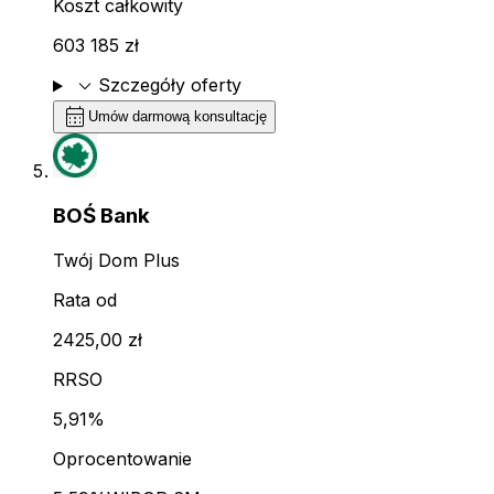
Koszt całkowity
603 185 zł
expand_more
Szczegóły oferty
calendar_month
Umów darmową konsultację
BOŚ Bank
Twój Dom Plus
Rata od
2425,00 zł
RRSO
5,91%
Oprocentowanie