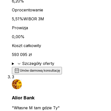
6,20%
Oprocentowanie
5,51%
WIBOR 3M
Prowizja
0,00%
Koszt całkowity
593 095 zł
expand_more
Szczegóły oferty
calendar_month
Umów darmową konsultację
3
Alior Bank
"Własne M tam gdzie Ty"