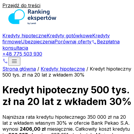
Przejdź do treści
Kredyty hipoteczne
Kredyty gotówkowe
Kredyty
firmowe
Ubezpieczenia
Porównaj oferty
Bezpłatna
phone
konsultacja
+48 775 503 930
menu
phone
Strona główna
/
Kredyty hipoteczne
/
Kredyt hipoteczny
500 tys. zł na 20 lat z wkładem 30%
Kredyt hipoteczny 500 tys.
zł na 20 lat z wkładem 30%
Najniższa rata kredytu hipotecznego
350 000 zł
na
20
lat z wkładem własnym
30
% w ofercie
Bank Pekao S.A.
wynosi
2406,00 zł
miesięcznie. Całkowity koszt kredytu