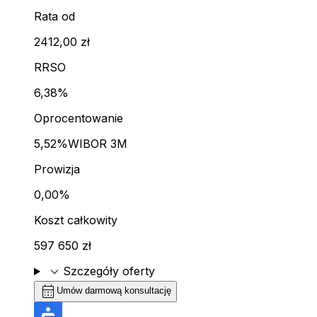
Rata od
2412,00 zł
RRSO
6,38%
Oprocentowanie
5,52%
WIBOR 3M
Prowizja
0,00%
Koszt całkowity
597 650 zł
expand_more
Szczegóły oferty
calendar_month
Umów darmową konsultację