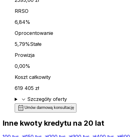
RRSO
6,84%
Oprocentowanie
5,79%
Stałe
Prowizja
0,00%
Koszt całkowity
619 405 zł
expand_more
Szczegóły oferty
calendar_month
Umów darmową konsultację
Inne kwoty kredytu na
20
lat
100 tys.
zł
150 tys.
zł
200 tys.
zł
300 tys.
zł
400 tys.
zł
600