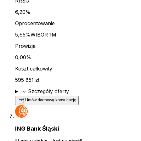
RRSO
6,20%
Oprocentowanie
5,65%
WIBOR 1M
Prowizja
0,00%
Koszt całkowity
595 851 zł
expand_more
Szczegóły oferty
calendar_month
Umów darmową konsultację
ING Bank Śląski