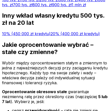
tys.
zł
700 tys.
zł
800 tys.
zł
900 tys.
zł
1 mln
zł
Inny wkład własny kredytu
500 tys.
zł na
20
lat
10
% (
450 000 zł
kredytu)
20
% (
400 000 zł
kredytu)
Jakie oprocentowanie wybrać –
stałe czy zmienne?
Wybór między oprocentowaniem stałym a zmiennym to
jedna z najważniejszych decyzji przy zaciąganiu kredytu
hipotecznego. Każdy typ ma swoje zalety i wady –
właściwa decyzja zależy od indywidualnej sytuacji
finansowej i tolerancji ryzyka.
Oprocentowanie okresowo stałe
gwarantuje
niezmienną ratę przez określony czas (najczęściej
5 lub
7 lat
). Wybierz je, jeśli:
cenisz
przewidywalność
– rata nie zmieni się