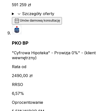
591 259 zł
expand_more
Szczegóły oferty
calendar_month
Umów darmową konsultację
PKO BP
"Cyfrowa Hipoteka" - Prowizja 0%" - (klient
wewnętrzny)
Rata od
2490,00 zł
RRSO
6,57%
Oprocentowanie