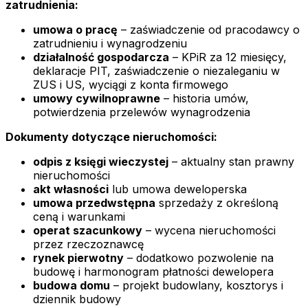
zatrudnienia:
umowa o pracę
– zaświadczenie od pracodawcy o
zatrudnieniu i wynagrodzeniu
działalność gospodarcza
– KPiR za 12 miesięcy,
deklaracje PIT, zaświadczenie o niezaleganiu w
ZUS i US, wyciągi z konta firmowego
umowy cywilnoprawne
– historia umów,
potwierdzenia przelewów wynagrodzenia
Dokumenty dotyczące nieruchomości:
odpis z księgi wieczystej
– aktualny stan prawny
nieruchomości
akt własności
lub umowa deweloperska
umowa przedwstępna
sprzedaży z określoną
ceną i warunkami
operat szacunkowy
– wycena nieruchomości
przez rzeczoznawcę
rynek pierwotny
– dodatkowo pozwolenie na
budowę i harmonogram płatności dewelopera
budowa domu
– projekt budowlany, kosztorys i
dziennik budowy