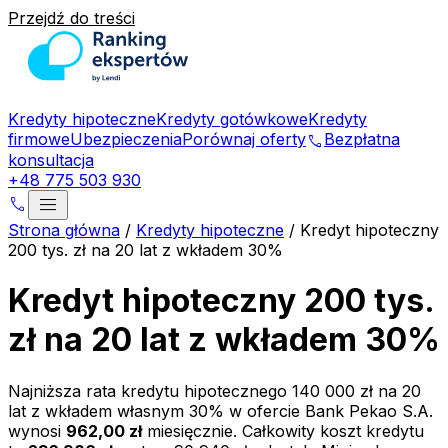
Przejdź do treści
Kredyty hipoteczne
Kredyty gotówkowe
Kredyty
firmowe
Ubezpieczenia
Porównaj oferty
Bezpłatna
phone
konsultacja
+48 775 503 930
menu
phone
Strona główna
/
Kredyty hipoteczne
/
Kredyt hipoteczny
200 tys. zł na 20 lat z wkładem 30%
Kredyt hipoteczny 200 tys.
zł na 20 lat z wkładem 30%
Najniższa rata kredytu hipotecznego
140 000 zł
na
20
lat z wkładem własnym
30
% w ofercie
Bank Pekao S.A.
wynosi
962,00 zł
miesięcznie. Całkowity koszt kredytu