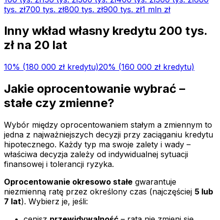
tys.
zł
700 tys.
zł
800 tys.
zł
900 tys.
zł
1 mln
zł
Inny wkład własny kredytu
200 tys.
zł na
20
lat
10
% (
180 000 zł
kredytu)
20
% (
160 000 zł
kredytu)
Jakie oprocentowanie wybrać –
stałe czy zmienne?
Wybór między oprocentowaniem stałym a zmiennym to
jedna z najważniejszych decyzji przy zaciąganiu kredytu
hipotecznego. Każdy typ ma swoje zalety i wady –
właściwa decyzja zależy od indywidualnej sytuacji
finansowej i tolerancji ryzyka.
Oprocentowanie okresowo stałe
gwarantuje
niezmienną ratę przez określony czas (najczęściej
5 lub
7 lat
). Wybierz je, jeśli:
cenisz
przewidywalność
– rata nie zmieni się