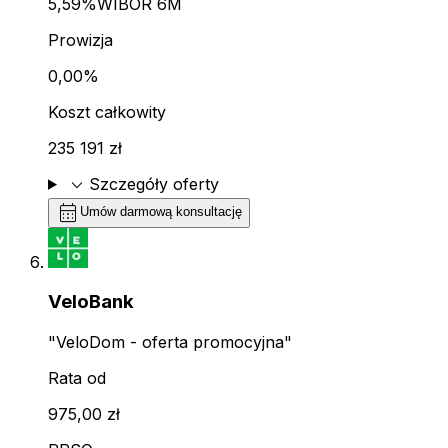
5,59%
WIBOR 6M
Prowizja
0,00%
Koszt całkowity
235 191 zł
expand_more
Szczegóły oferty
calendar_month
Umów darmową konsultację
VeloBank
"VeloDom - oferta promocyjna"
Rata od
975,00 zł