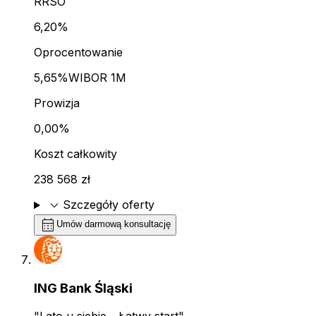
RRSO
6,20%
Oprocentowanie
5,65%
WIBOR 1M
Prowizja
0,00%
Koszt całkowity
238 568 zł
expand_more
Szczegóły oferty
calendar_month
Umów darmową konsultację
ING Bank Śląski