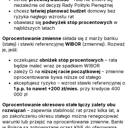
niezależnie od decyzji Rady Polityki Pieniężnej
chcesz
łatwiej planować budżet
domowy bez
ryzyka nagłego wzrostu rat
obawiasz się
podwyżek stóp procentowych
w
najbliższych latach
Oprocentowanie zmienne
składa się z marży banku
(stałej) i stawki referencyjnej
WIBOR
(zmiennej). Rozważ
je, jeśli:
oczekujesz
obniżek stóp procentowych
– rata
będzie maleć wraz ze spadkiem WIBOR
zależy Ci na
niższej racie początkowej
– zmienne
oprocentowanie bywa niższe od stałego
akceptujesz ryzyko – wzrost stawki referencyjnej o
1 p.p. to nawet +200 zł/mies.
przy kredycie 400
000 zł
Oprocentowanie okresowo stałe łączy zalety obu
rozwiązań
– zapewnia stabilność rat przez kilka lat, a
po zakończeniu okresu stałego można renegocjować
warunki lub przejść na oprocentowanie zmienne. Banki
w Polsce są zobowiązane przez KNF do oferowania