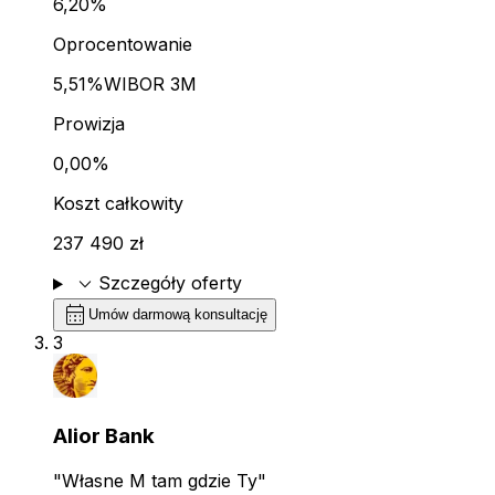
6,20%
Oprocentowanie
5,51%
WIBOR 3M
Prowizja
0,00%
Koszt całkowity
237 490 zł
expand_more
Szczegóły oferty
calendar_month
Umów darmową konsultację
3
Alior Bank
"Własne M tam gdzie Ty"