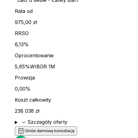
"Lato u siebie - Łatwy start"
Rata od
975,00 zł
RRSO
6,13%
Oprocentowanie
5,65%
WIBOR 1M
Prowizja
0,00%
Koszt całkowity
238 038 zł
expand_more
Szczegóły oferty
calendar_month
Umów darmową konsultację