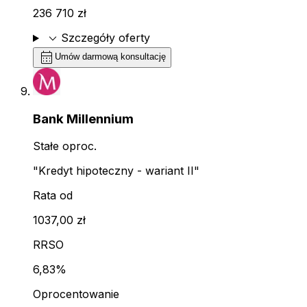
236 710 zł
expand_more
Szczegóły oferty
calendar_month
Umów darmową konsultację
Bank Millennium
Stałe oproc.
"Kredyt hipoteczny - wariant II"
Rata od
1037,00 zł
RRSO
6,83%
Oprocentowanie