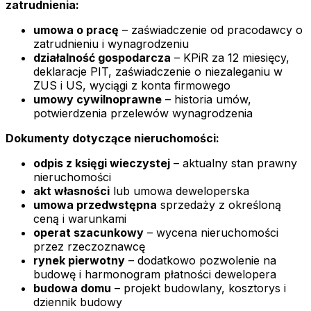
zatrudnienia:
umowa o pracę
– zaświadczenie od pracodawcy o
zatrudnieniu i wynagrodzeniu
działalność gospodarcza
– KPiR za 12 miesięcy,
deklaracje PIT, zaświadczenie o niezaleganiu w
ZUS i US, wyciągi z konta firmowego
umowy cywilnoprawne
– historia umów,
potwierdzenia przelewów wynagrodzenia
Dokumenty dotyczące nieruchomości:
odpis z księgi wieczystej
– aktualny stan prawny
nieruchomości
akt własności
lub umowa deweloperska
umowa przedwstępna
sprzedaży z określoną
ceną i warunkami
operat szacunkowy
– wycena nieruchomości
przez rzeczoznawcę
rynek pierwotny
– dodatkowo pozwolenie na
budowę i harmonogram płatności dewelopera
budowa domu
– projekt budowlany, kosztorys i
dziennik budowy