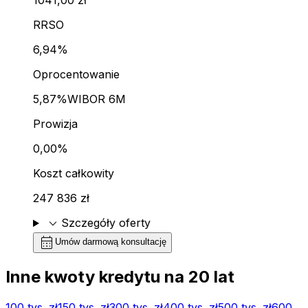
RRSO
6,94%
Oprocentowanie
5,87%
WIBOR 6M
Prowizja
0,00%
Koszt całkowity
247 836 zł
expand_more
Szczegóły oferty
calendar_month
Umów darmową konsultację
Inne kwoty kredytu na
20
lat
100 tys.
zł
150 tys.
zł
300 tys.
zł
400 tys.
zł
500 tys.
zł
600