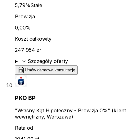
5,79%
Stałe
Prowizja
0,00%
Koszt całkowity
247 954 zł
expand_more
Szczegóły oferty
calendar_month
Umów darmową konsultację
PKO BP
"Własny Kąt Hipoteczny - Prowizja 0%" (klient
wewnętrzny, Warszawa)
Rata od
1041,00 zł