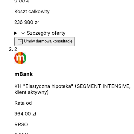
0,00%
Koszt całkowity
236 980 zł
expand_more
Szczegóły oferty
calendar_month
Umów darmową konsultację
2
mBank
KH "Elastyczna hipoteka" (SEGMENT INTENSIVE,
klient aktywny)
Rata od
964,00 zł
RRSO