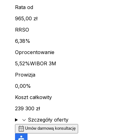
Rata od
965,00 zł
RRSO
6,38%
Oprocentowanie
5,52%
WIBOR 3M
Prowizja
0,00%
Koszt całkowity
239 300 zł
expand_more
Szczegóły oferty
calendar_month
Umów darmową konsultację