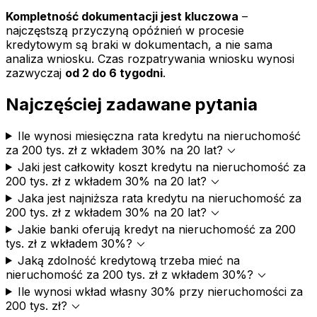
Kompletność dokumentacji jest kluczowa
–
najczęstszą przyczyną opóźnień w procesie
kredytowym są braki w dokumentach, a nie sama
analiza wniosku. Czas rozpatrywania wniosku wynosi
zazwyczaj
od 2 do 6 tygodni
.
Najczęściej zadawane pytania
Ile wynosi miesięczna rata kredytu na nieruchomość
expand_more
za 200 tys. zł z wkładem 30% na 20 lat?
Jaki jest całkowity koszt kredytu na nieruchomość za
expand_more
200 tys. zł z wkładem 30% na 20 lat?
Jaka jest najniższa rata kredytu na nieruchomość za
expand_more
200 tys. zł z wkładem 30% na 20 lat?
Jakie banki oferują kredyt na nieruchomość za 200
expand_more
tys. zł z wkładem 30%?
Jaką zdolność kredytową trzeba mieć na
expand_more
nieruchomość za 200 tys. zł z wkładem 30%?
Ile wynosi wkład własny 30% przy nieruchomości za
expand_more
200 tys. zł?