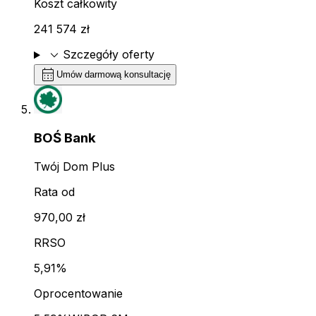
Koszt całkowity
241 574 zł
expand_more
Szczegóły oferty
calendar_month
Umów darmową konsultację
BOŚ Bank
Twój Dom Plus
Rata od
970,00 zł
RRSO
5,91%
Oprocentowanie