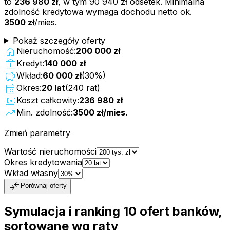
to
236 980 zł
, w tym
90 940 zł
odsetek. Minimalna
zdolność kredytowa wymaga dochodu netto ok.
3500 zł
/mies.
Pokaż szczegóły oferty
home
Nieruchomość:
200 000 zł
account_balance
Kredyt:
140 000 zł
savings
Wkład:
60 000 zł
(
30
%)
calendar_month
Okres:
20
lat
(
240
rat)
payments
Koszt całkowity:
236 980 zł
trending_up
Min. zdolność:
3500 zł
/mies.
Zmień parametry
Wartość nieruchomości
Okres kredytowania
Wkład własny
compare_arrows
Porównaj oferty
Symulacja i ranking
10
ofert
banków,
sortowane wg raty