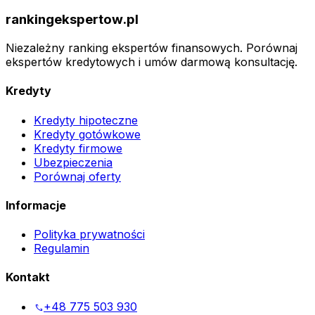
rankingekspertow.pl
Niezależny ranking ekspertów finansowych. Porównaj
ekspertów kredytowych i umów darmową konsultację.
Kredyty
Kredyty hipoteczne
Kredyty gotówkowe
Kredyty firmowe
Ubezpieczenia
Porównaj oferty
Informacje
Polityka prywatności
Regulamin
Kontakt
+48 775 503 930
phone