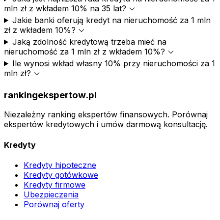
expand_more
mln zł z wkładem 10% na 35 lat?
Jakie banki oferują kredyt na nieruchomość za 1 mln
expand_more
zł z wkładem 10%?
Jaką zdolność kredytową trzeba mieć na
expand_more
nieruchomość za 1 mln zł z wkładem 10%?
Ile wynosi wkład własny 10% przy nieruchomości za 1
expand_more
mln zł?
rankingekspertow.pl
Niezależny ranking ekspertów finansowych. Porównaj
ekspertów kredytowych i umów darmową konsultację.
Kredyty
Kredyty hipoteczne
Kredyty gotówkowe
Kredyty firmowe
Ubezpieczenia
Porównaj oferty