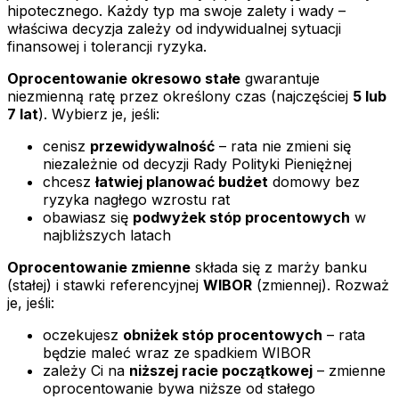
hipotecznego. Każdy typ ma swoje zalety i wady –
właściwa decyzja zależy od indywidualnej sytuacji
finansowej i tolerancji ryzyka.
Oprocentowanie okresowo stałe
gwarantuje
niezmienną ratę przez określony czas (najczęściej
5 lub
7 lat
). Wybierz je, jeśli:
cenisz
przewidywalność
– rata nie zmieni się
niezależnie od decyzji Rady Polityki Pieniężnej
chcesz
łatwiej planować budżet
domowy bez
ryzyka nagłego wzrostu rat
obawiasz się
podwyżek stóp procentowych
w
najbliższych latach
Oprocentowanie zmienne
składa się z marży banku
(stałej) i stawki referencyjnej
WIBOR
(zmiennej). Rozważ
je, jeśli:
oczekujesz
obniżek stóp procentowych
– rata
będzie maleć wraz ze spadkiem WIBOR
zależy Ci na
niższej racie początkowej
– zmienne
oprocentowanie bywa niższe od stałego