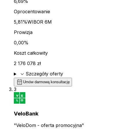
6,69%
Oprocentowanie
5,81%
WIBOR 6M
Prowizja
0,00%
Koszt całkowity
2 176 078 zł
expand_more
Szczegóły oferty
calendar_month
Umów darmową konsultację
3
VeloBank
"VeloDom - oferta promocyjna"