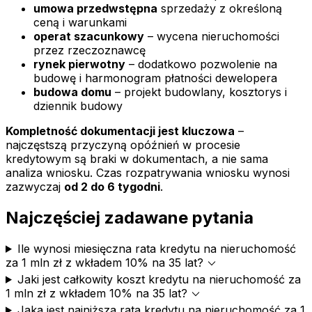
umowa przedwstępna
sprzedaży z określoną
ceną i warunkami
operat szacunkowy
– wycena nieruchomości
przez rzeczoznawcę
rynek pierwotny
– dodatkowo pozwolenie na
budowę i harmonogram płatności dewelopera
budowa domu
– projekt budowlany, kosztorys i
dziennik budowy
Kompletność dokumentacji jest kluczowa
–
najczęstszą przyczyną opóźnień w procesie
kredytowym są braki w dokumentach, a nie sama
analiza wniosku. Czas rozpatrywania wniosku wynosi
zazwyczaj
od 2 do 6 tygodni
.
Najczęściej zadawane pytania
Ile wynosi miesięczna rata kredytu na nieruchomość
expand_more
za 1 mln zł z wkładem 10% na 35 lat?
Jaki jest całkowity koszt kredytu na nieruchomość za
expand_more
1 mln zł z wkładem 10% na 35 lat?
Jaka jest najniższa rata kredytu na nieruchomość za 1