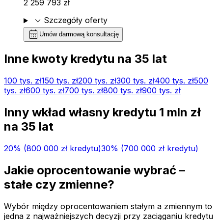
2 259 793 zł
expand_more
Szczegóły oferty
calendar_month
Umów darmową konsultację
Inne kwoty kredytu na
35
lat
100 tys.
zł
150 tys.
zł
200 tys.
zł
300 tys.
zł
400 tys.
zł
500
tys.
zł
600 tys.
zł
700 tys.
zł
800 tys.
zł
900 tys.
zł
Inny wkład własny kredytu
1 mln
zł
na
35
lat
20
% (
800 000 zł
kredytu)
30
% (
700 000 zł
kredytu)
Jakie oprocentowanie wybrać –
stałe czy zmienne?
Wybór między oprocentowaniem stałym a zmiennym to
jedna z najważniejszych decyzji przy zaciąganiu kredytu