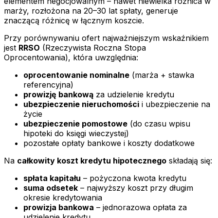
elementem negocjowalnym – nawet niewielka różnica w
marży, rozłożona na 20–30 lat spłaty, generuje
znaczącą różnicę w łącznym koszcie.
Przy porównywaniu ofert najważniejszym wskaźnikiem
jest
RRSO
(Rzeczywista Roczna Stopa
Oprocentowania), która uwzględnia:
oprocentowanie nominalne
(marża + stawka
referencyjna)
prowizję bankową
za udzielenie kredytu
ubezpieczenie nieruchomości
i ubezpieczenie na
życie
ubezpieczenie pomostowe
(do czasu wpisu
hipoteki do księgi wieczystej)
pozostałe opłaty bankowe i koszty dodatkowe
Na
całkowity koszt kredytu hipotecznego
składają się:
spłata kapitału
– pożyczona kwota kredytu
suma odsetek
– najwyższy koszt przy długim
okresie kredytowania
prowizja bankowa
– jednorazowa opłata za
udzielenie kredytu