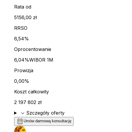
Rata od
5156,00 zł
RRSO
6,54%
Oprocentowanie
6,04%
WIBOR 1M
Prowizja
0,00%
Koszt całkowity
2 197 802 zł
expand_more
Szczegóły oferty
calendar_month
Umów darmową konsultację