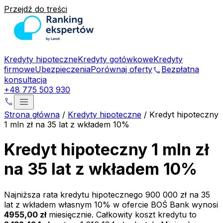
Przejdź do treści
Kredyty hipoteczne
Kredyty gotówkowe
Kredyty
firmowe
Ubezpieczenia
Porównaj oferty
Bezpłatna
phone
konsultacja
+48 775 503 930
menu
phone
Strona główna
/
Kredyty hipoteczne
/
Kredyt hipoteczny
1 mln zł na 35 lat z wkładem 10%
Kredyt hipoteczny 1 mln zł
na 35 lat z wkładem 10%
Najniższa rata kredytu hipotecznego
900 000 zł
na
35
lat z wkładem własnym
10
% w ofercie
BOŚ Bank
wynosi
4955,00 zł
miesięcznie. Całkowity koszt kredytu to