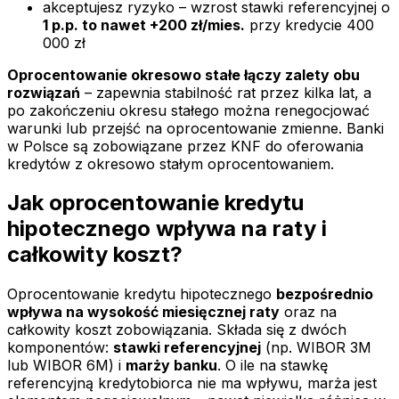
akceptujesz ryzyko – wzrost stawki referencyjnej o
1 p.p. to nawet +200 zł/mies.
przy kredycie 400
000 zł
Oprocentowanie okresowo stałe łączy zalety obu
rozwiązań
– zapewnia stabilność rat przez kilka lat, a
po zakończeniu okresu stałego można renegocjować
warunki lub przejść na oprocentowanie zmienne. Banki
w Polsce są zobowiązane przez KNF do oferowania
kredytów z okresowo stałym oprocentowaniem.
Jak oprocentowanie kredytu
hipotecznego wpływa na raty i
całkowity koszt?
Oprocentowanie kredytu hipotecznego
bezpośrednio
wpływa na wysokość miesięcznej raty
oraz na
całkowity koszt zobowiązania. Składa się z dwóch
komponentów:
stawki referencyjnej
(np. WIBOR 3M
lub WIBOR 6M) i
marży banku
. O ile na stawkę
referencyjną kredytobiorca nie ma wpływu, marża jest