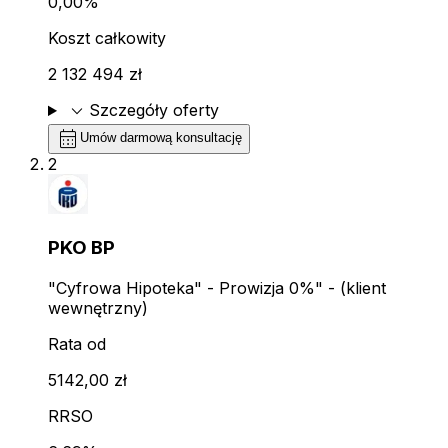
0,00%
Koszt całkowity
2 132 494 zł
expand_more
Szczegóły oferty
calendar_month
Umów darmową konsultację
2
PKO BP
"Cyfrowa Hipoteka" - Prowizja 0%" - (klient
wewnętrzny)
Rata od
5142,00 zł
RRSO