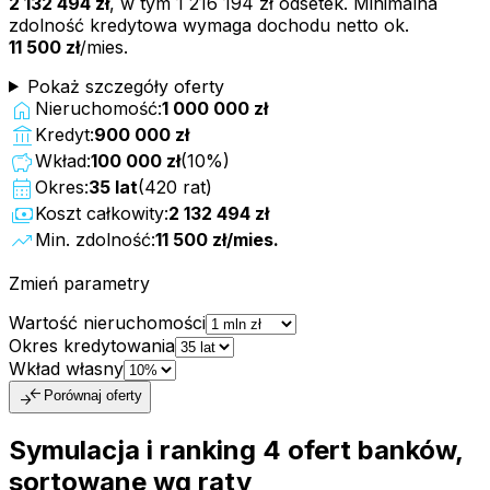
2 132 494 zł
, w tym
1 216 194 zł
odsetek. Minimalna
zdolność kredytowa wymaga dochodu netto ok.
11 500 zł
/mies.
Pokaż szczegóły oferty
home
Nieruchomość:
1 000 000 zł
account_balance
Kredyt:
900 000 zł
savings
Wkład:
100 000 zł
(
10
%)
calendar_month
Okres:
35
lat
(
420
rat)
payments
Koszt całkowity:
2 132 494 zł
trending_up
Min. zdolność:
11 500 zł
/mies.
Zmień parametry
Wartość nieruchomości
Okres kredytowania
Wkład własny
compare_arrows
Porównaj oferty
Symulacja i ranking
4
ofert
banków,
sortowane wg raty