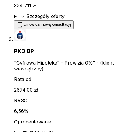
324 711 zł
expand_more
Szczegóły oferty
calendar_month
Umów darmową konsultację
PKO BP
"Cyfrowa Hipoteka" - Prowizja 0%" - (klient
wewnętrzny)
Rata od
2674,00 zł
RRSO
6,56%
Oprocentowanie