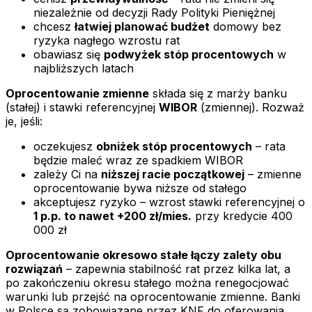
niezależnie od decyzji Rady Polityki Pieniężnej
chcesz
łatwiej planować budżet
domowy bez
ryzyka nagłego wzrostu rat
obawiasz się
podwyżek stóp procentowych
w
najbliższych latach
Oprocentowanie zmienne
składa się z marży banku
(stałej) i stawki referencyjnej
WIBOR
(zmiennej). Rozważ
je, jeśli:
oczekujesz
obniżek stóp procentowych
– rata
będzie maleć wraz ze spadkiem WIBOR
zależy Ci na
niższej racie początkowej
– zmienne
oprocentowanie bywa niższe od stałego
akceptujesz ryzyko – wzrost stawki referencyjnej o
1 p.p. to nawet +200 zł/mies.
przy kredycie 400
000 zł
Oprocentowanie okresowo stałe łączy zalety obu
rozwiązań
– zapewnia stabilność rat przez kilka lat, a
po zakończeniu okresu stałego można renegocjować
warunki lub przejść na oprocentowanie zmienne. Banki
w Polsce są zobowiązane przez KNF do oferowania