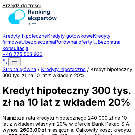
Przejdź do treści
Kredyty hipoteczne
Kredyty gotówkowe
Kredyty
firmowe
Ubezpieczenia
Porównaj oferty
Bezpłatna
phone
konsultacja
+48 775 503 930
menu
phone
Strona główna
/
Kredyty hipoteczne
/
Kredyt hipoteczny
300 tys. zł na 10 lat z wkładem 20%
Kredyt hipoteczny 300 tys.
zł na 10 lat z wkładem 20%
Najniższa rata kredytu hipotecznego
240 000 zł
na
10
lat z wkładem własnym
20
% w ofercie
Bank Pekao S.A.
wynosi
2603,00 zł
miesięcznie. Całkowity koszt kredytu