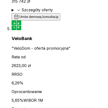
315 742 zł
expand_more
Szczegóły oferty
calendar_month
Umów darmową konsultację
VeloBank
"VeloDom - oferta promocyjna"
Rata od
2623,00 zł
RRSO
6,29%
Oprocentowanie
5,65%
WIBOR 1M