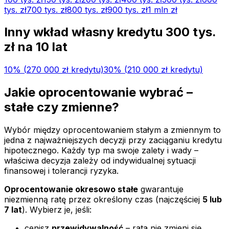
tys.
zł
700 tys.
zł
800 tys.
zł
900 tys.
zł
1 mln
zł
Inny wkład własny kredytu
300 tys.
zł na
10
lat
10
% (
270 000 zł
kredytu)
30
% (
210 000 zł
kredytu)
Jakie oprocentowanie wybrać –
stałe czy zmienne?
Wybór między oprocentowaniem stałym a zmiennym to
jedna z najważniejszych decyzji przy zaciąganiu kredytu
hipotecznego. Każdy typ ma swoje zalety i wady –
właściwa decyzja zależy od indywidualnej sytuacji
finansowej i tolerancji ryzyka.
Oprocentowanie okresowo stałe
gwarantuje
niezmienną ratę przez określony czas (najczęściej
5 lub
7 lat
). Wybierz je, jeśli:
cenisz
przewidywalność
– rata nie zmieni się