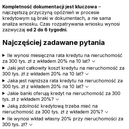
Kompletność dokumentacji jest kluczowa
–
najczęstszą przyczyną opóźnień w procesie
kredytowym są braki w dokumentach, a nie sama
analiza wniosku. Czas rozpatrywania wniosku wynosi
zazwyczaj
od 2 do 6 tygodni
.
Najczęściej zadawane pytania
Ile wynosi miesięczna rata kredytu na nieruchomość
expand_more
za 300 tys. zł z wkładem 20% na 10 lat?
Jaki jest całkowity koszt kredytu na nieruchomość za
expand_more
300 tys. zł z wkładem 20% na 10 lat?
Jaka jest najniższa rata kredytu na nieruchomość za
expand_more
300 tys. zł z wkładem 20% na 10 lat?
Jakie banki oferują kredyt na nieruchomość za 300
expand_more
tys. zł z wkładem 20%?
Jaką zdolność kredytową trzeba mieć na
expand_more
nieruchomość za 300 tys. zł z wkładem 20%?
Ile wynosi wkład własny 20% przy nieruchomości za
expand_more
300 tys. zł?