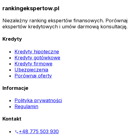
rankingekspertow.pl
Niezależny ranking ekspertów finansowych. Porównaj
ekspertów kredytowych i umów darmową konsultację.
Kredyty
Kredyty hipoteczne
Kredyty gotówkowe
Kredyty firmowe
Ubezpieczenia
Porównaj oferty
Informacje
Polityka prywatności
Regulamin
Kontakt
+48 775 503 930
phone