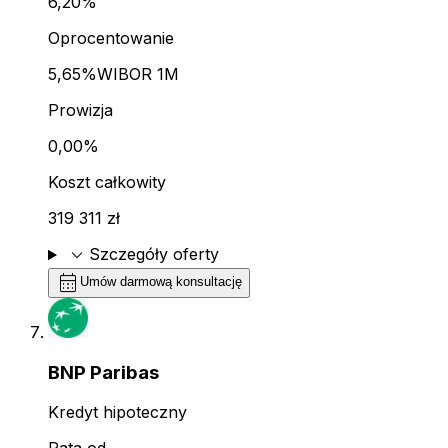
6,20%
Oprocentowanie
5,65%
WIBOR 1M
Prowizja
0,00%
Koszt całkowity
319 311 zł
expand_more
Szczegóły oferty
calendar_month
Umów darmową konsultację
BNP Paribas
Kredyt hipoteczny