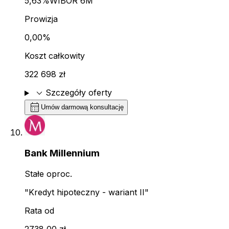
5,63%
WIBOR 6M
Prowizja
0,00%
Koszt całkowity
322 698 zł
expand_more
Szczegóły oferty
calendar_month
Umów darmową konsultację
Bank Millennium
Stałe oproc.
"Kredyt hipoteczny - wariant II"
Rata od
2738,00 zł