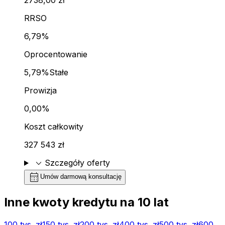
RRSO
6,79%
Oprocentowanie
5,79%
Stałe
Prowizja
0,00%
Koszt całkowity
327 543 zł
expand_more
Szczegóły oferty
calendar_month
Umów darmową konsultację
Inne kwoty kredytu na
10
lat
100 tys.
zł
150 tys.
zł
200 tys.
zł
400 tys.
zł
500 tys.
zł
600