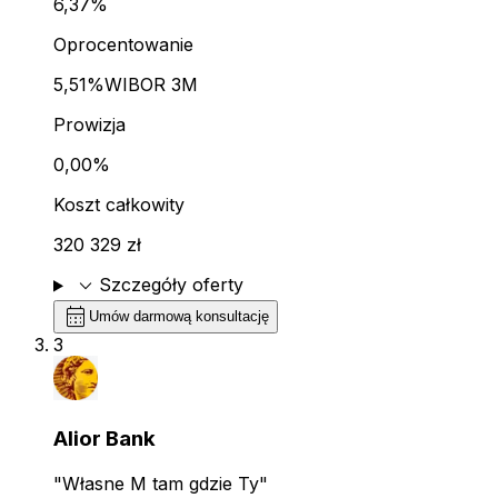
6,37%
Oprocentowanie
5,51%
WIBOR 3M
Prowizja
0,00%
Koszt całkowity
320 329 zł
expand_more
Szczegóły oferty
calendar_month
Umów darmową konsultację
3
Alior Bank
"Własne M tam gdzie Ty"