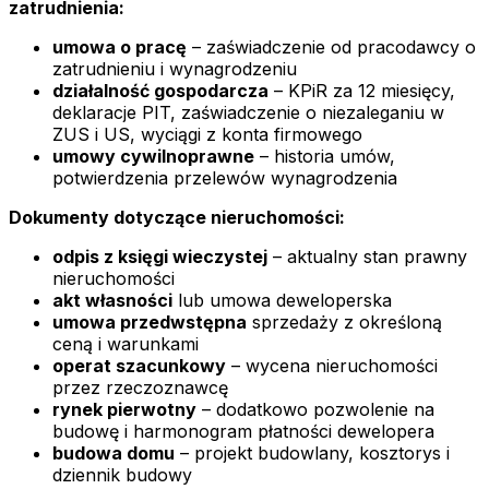
zatrudnienia:
umowa o pracę
– zaświadczenie od pracodawcy o
zatrudnieniu i wynagrodzeniu
działalność gospodarcza
– KPiR za 12 miesięcy,
deklaracje PIT, zaświadczenie o niezaleganiu w
ZUS i US, wyciągi z konta firmowego
umowy cywilnoprawne
– historia umów,
potwierdzenia przelewów wynagrodzenia
Dokumenty dotyczące nieruchomości:
odpis z księgi wieczystej
– aktualny stan prawny
nieruchomości
akt własności
lub umowa deweloperska
umowa przedwstępna
sprzedaży z określoną
ceną i warunkami
operat szacunkowy
– wycena nieruchomości
przez rzeczoznawcę
rynek pierwotny
– dodatkowo pozwolenie na
budowę i harmonogram płatności dewelopera
budowa domu
– projekt budowlany, kosztorys i
dziennik budowy