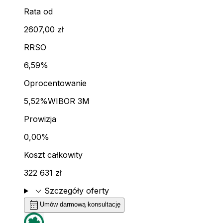
Rata od
2607,00 zł
RRSO
6,59%
Oprocentowanie
5,52%
WIBOR 3M
Prowizja
0,00%
Koszt całkowity
322 631 zł
expand_more
Szczegóły oferty
calendar_month
Umów darmową konsultację