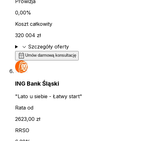
Prowizja
0,00%
Koszt całkowity
320 004 zł
expand_more
Szczegóły oferty
calendar_month
Umów darmową konsultację
ING Bank Śląski
"Lato u siebie - Łatwy start"
Rata od
2623,00 zł
RRSO