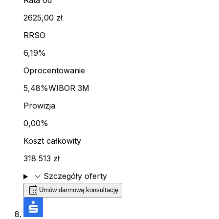
Rata od
2625,00 zł
RRSO
6,19%
Oprocentowanie
5,48%
WIBOR 3M
Prowizja
0,00%
Koszt całkowity
318 513 zł
expand_more
Szczegóły oferty
calendar_month
Umów darmową konsultację