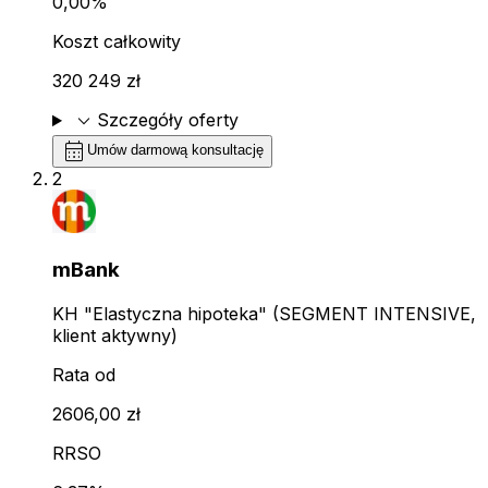
0,00%
Koszt całkowity
320 249 zł
expand_more
Szczegóły oferty
calendar_month
Umów darmową konsultację
2
mBank
KH "Elastyczna hipoteka" (SEGMENT INTENSIVE,
klient aktywny)
Rata od
2606,00 zł
RRSO