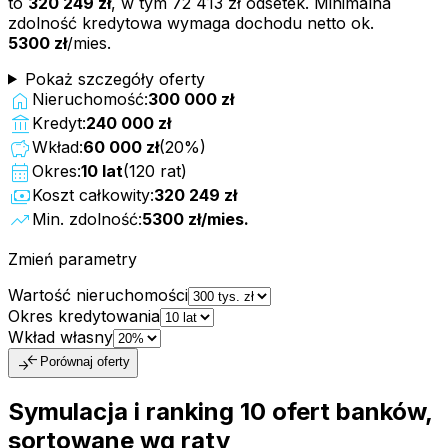
to
320 249 zł
, w tym
72 413 zł
odsetek. Minimalna
zdolność kredytowa wymaga dochodu netto ok.
5300 zł
/mies.
Pokaż szczegóły oferty
home
Nieruchomość:
300 000 zł
account_balance
Kredyt:
240 000 zł
savings
Wkład:
60 000 zł
(
20
%)
calendar_month
Okres:
10
lat
(
120
rat)
payments
Koszt całkowity:
320 249 zł
trending_up
Min. zdolność:
5300 zł
/mies.
Zmień parametry
Wartość nieruchomości
Okres kredytowania
Wkład własny
compare_arrows
Porównaj oferty
Symulacja i ranking
10
ofert
banków,
sortowane wg raty