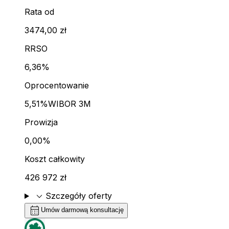
Rata od
3474,00 zł
RRSO
6,36%
Oprocentowanie
5,51%
WIBOR 3M
Prowizja
0,00%
Koszt całkowity
426 972 zł
expand_more
Szczegóły oferty
calendar_month
Umów darmową konsultację