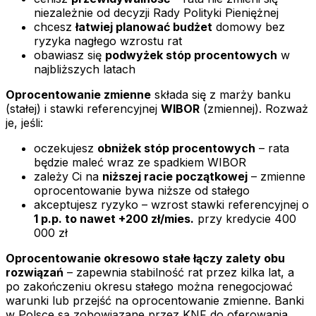
niezależnie od decyzji Rady Polityki Pieniężnej
chcesz
łatwiej planować budżet
domowy bez
ryzyka nagłego wzrostu rat
obawiasz się
podwyżek stóp procentowych
w
najbliższych latach
Oprocentowanie zmienne
składa się z marży banku
(stałej) i stawki referencyjnej
WIBOR
(zmiennej). Rozważ
je, jeśli:
oczekujesz
obniżek stóp procentowych
– rata
będzie maleć wraz ze spadkiem WIBOR
zależy Ci na
niższej racie początkowej
– zmienne
oprocentowanie bywa niższe od stałego
akceptujesz ryzyko – wzrost stawki referencyjnej o
1 p.p. to nawet +200 zł/mies.
przy kredycie 400
000 zł
Oprocentowanie okresowo stałe łączy zalety obu
rozwiązań
– zapewnia stabilność rat przez kilka lat, a
po zakończeniu okresu stałego można renegocjować
warunki lub przejść na oprocentowanie zmienne. Banki
w Polsce są zobowiązane przez KNF do oferowania