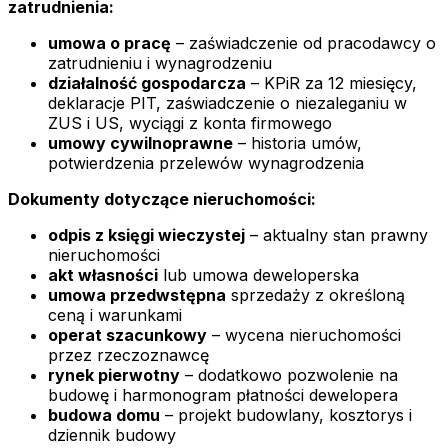
zatrudnienia:
umowa o pracę
– zaświadczenie od pracodawcy o
zatrudnieniu i wynagrodzeniu
działalność gospodarcza
– KPiR za 12 miesięcy,
deklaracje PIT, zaświadczenie o niezaleganiu w
ZUS i US, wyciągi z konta firmowego
umowy cywilnoprawne
– historia umów,
potwierdzenia przelewów wynagrodzenia
Dokumenty dotyczące nieruchomości:
odpis z księgi wieczystej
– aktualny stan prawny
nieruchomości
akt własności
lub umowa deweloperska
umowa przedwstępna
sprzedaży z określoną
ceną i warunkami
operat szacunkowy
– wycena nieruchomości
przez rzeczoznawcę
rynek pierwotny
– dodatkowo pozwolenie na
budowę i harmonogram płatności dewelopera
budowa domu
– projekt budowlany, kosztorys i
dziennik budowy