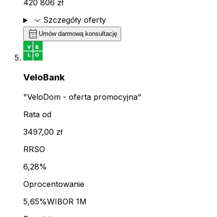
420 806 zł
expand_more
Szczegóły oferty
calendar_month
Umów darmową konsultację
VeloBank
"VeloDom - oferta promocyjna"
Rata od
3497,00 zł
RRSO
6,28%
Oprocentowanie
5,65%
WIBOR 1M