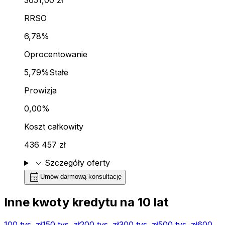
RRSO
6,78%
Oprocentowanie
5,79%
Stałe
Prowizja
0,00%
Koszt całkowity
436 457 zł
expand_more
Szczegóły oferty
calendar_month
Umów darmową konsultację
Inne kwoty kredytu na
10
lat
100 tys.
zł
150 tys.
zł
200 tys.
zł
300 tys.
zł
500 tys.
zł
600