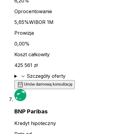
6,20%
Oprocentowanie
5,65%
WIBOR 1M
Prowizja
0,00%
Koszt całkowity
425 561 zł
expand_more
Szczegóły oferty
calendar_month
Umów darmową konsultację
BNP Paribas
Kredyt hipoteczny