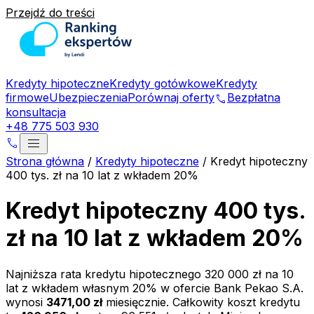
Przejdź do treści
Kredyty hipoteczne
Kredyty gotówkowe
Kredyty
firmowe
Ubezpieczenia
Porównaj oferty
Bezpłatna
phone
konsultacja
+48 775 503 930
menu
phone
Strona główna
/
Kredyty hipoteczne
/
Kredyt hipoteczny
400 tys. zł na 10 lat z wkładem 20%
Kredyt hipoteczny 400 tys.
zł na 10 lat z wkładem 20%
Najniższa rata kredytu hipotecznego
320 000 zł
na
10
lat z wkładem własnym
20
% w ofercie
Bank Pekao S.A.
wynosi
3471,00 zł
miesięcznie. Całkowity koszt kredytu