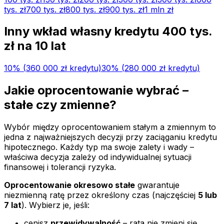
tys.
zł
700 tys.
zł
800 tys.
zł
900 tys.
zł
1 mln
zł
Inny wkład własny kredytu
400 tys.
zł na
10
lat
10
% (
360 000 zł
kredytu)
30
% (
280 000 zł
kredytu)
Jakie oprocentowanie wybrać –
stałe czy zmienne?
Wybór między oprocentowaniem stałym a zmiennym to
jedna z najważniejszych decyzji przy zaciąganiu kredytu
hipotecznego. Każdy typ ma swoje zalety i wady –
właściwa decyzja zależy od indywidualnej sytuacji
finansowej i tolerancji ryzyka.
Oprocentowanie okresowo stałe
gwarantuje
niezmienną ratę przez określony czas (najczęściej
5 lub
7 lat
). Wybierz je, jeśli:
cenisz
przewidywalność
– rata nie zmieni się