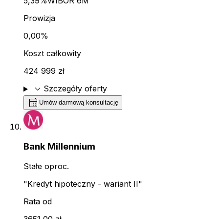
5,39%
WIBOR 6M
Prowizja
0,00%
Koszt całkowity
424 999 zł
expand_more
Szczegóły oferty
calendar_month
Umów darmową konsultację
Bank Millennium
Stałe oproc.
"Kredyt hipoteczny - wariant II"
Rata od
3651,00 zł