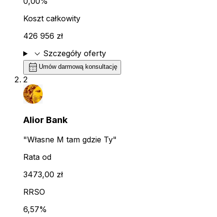
0,00%
Koszt całkowity
426 956 zł
expand_more
Szczegóły oferty
calendar_month
Umów darmową konsultację
2
Alior Bank
"Własne M tam gdzie Ty"
Rata od
3473,00 zł
RRSO
6,57%