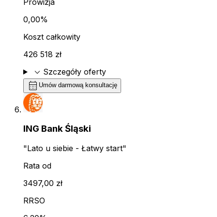
Prowizja
0,00%
Koszt całkowity
426 518 zł
expand_more
Szczegóły oferty
calendar_month
Umów darmową konsultację
ING Bank Śląski
"Lato u siebie - Łatwy start"
Rata od
3497,00 zł
RRSO