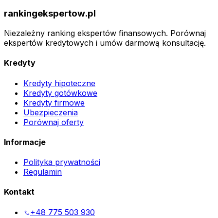
rankingekspertow.pl
Niezależny ranking ekspertów finansowych. Porównaj
ekspertów kredytowych i umów darmową konsultację.
Kredyty
Kredyty hipoteczne
Kredyty gotówkowe
Kredyty firmowe
Ubezpieczenia
Porównaj oferty
Informacje
Polityka prywatności
Regulamin
Kontakt
+48 775 503 930
phone