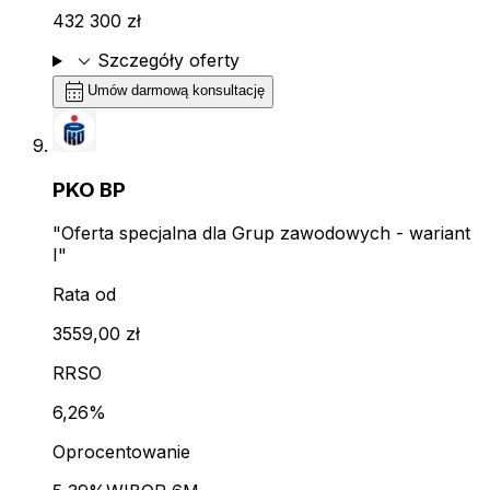
432 300 zł
expand_more
Szczegóły oferty
calendar_month
Umów darmową konsultację
PKO BP
"Oferta specjalna dla Grup zawodowych - wariant
I"
Rata od
3559,00 zł
RRSO
6,26%
Oprocentowanie