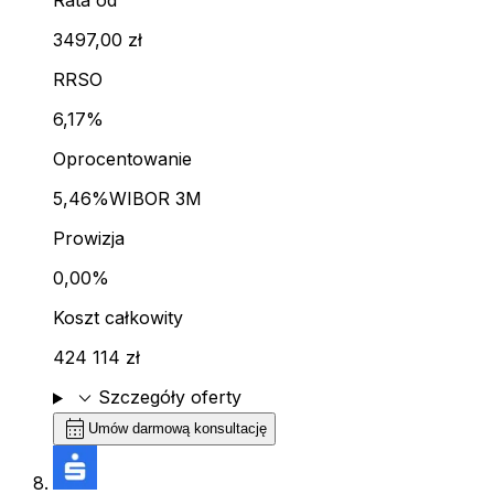
Rata od
3497,00 zł
RRSO
6,17%
Oprocentowanie
5,46%
WIBOR 3M
Prowizja
0,00%
Koszt całkowity
424 114 zł
expand_more
Szczegóły oferty
calendar_month
Umów darmową konsultację