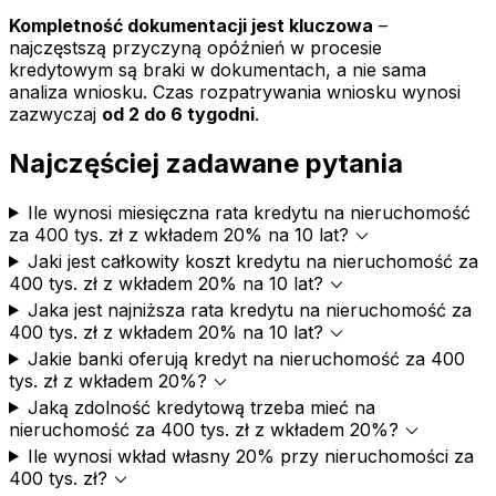
Kompletność dokumentacji jest kluczowa
–
najczęstszą przyczyną opóźnień w procesie
kredytowym są braki w dokumentach, a nie sama
analiza wniosku. Czas rozpatrywania wniosku wynosi
zazwyczaj
od 2 do 6 tygodni
.
Najczęściej zadawane pytania
Ile wynosi miesięczna rata kredytu na nieruchomość
expand_more
za 400 tys. zł z wkładem 20% na 10 lat?
Jaki jest całkowity koszt kredytu na nieruchomość za
expand_more
400 tys. zł z wkładem 20% na 10 lat?
Jaka jest najniższa rata kredytu na nieruchomość za
expand_more
400 tys. zł z wkładem 20% na 10 lat?
Jakie banki oferują kredyt na nieruchomość za 400
expand_more
tys. zł z wkładem 20%?
Jaką zdolność kredytową trzeba mieć na
expand_more
nieruchomość za 400 tys. zł z wkładem 20%?
Ile wynosi wkład własny 20% przy nieruchomości za
expand_more
400 tys. zł?