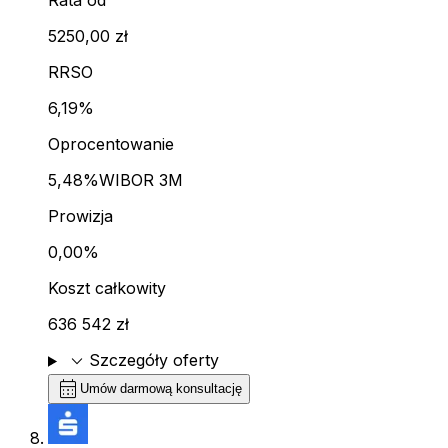
Rata od
5250,00 zł
RRSO
6,19%
Oprocentowanie
5,48%
WIBOR 3M
Prowizja
0,00%
Koszt całkowity
636 542 zł
expand_more
Szczegóły oferty
calendar_month
Umów darmową konsultację