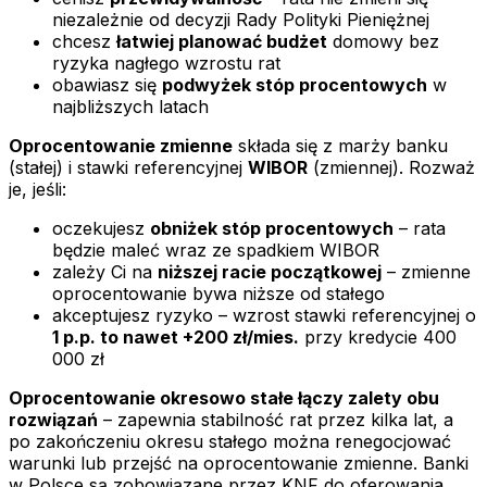
niezależnie od decyzji Rady Polityki Pieniężnej
chcesz
łatwiej planować budżet
domowy bez
ryzyka nagłego wzrostu rat
obawiasz się
podwyżek stóp procentowych
w
najbliższych latach
Oprocentowanie zmienne
składa się z marży banku
(stałej) i stawki referencyjnej
WIBOR
(zmiennej). Rozważ
je, jeśli:
oczekujesz
obniżek stóp procentowych
– rata
będzie maleć wraz ze spadkiem WIBOR
zależy Ci na
niższej racie początkowej
– zmienne
oprocentowanie bywa niższe od stałego
akceptujesz ryzyko – wzrost stawki referencyjnej o
1 p.p. to nawet +200 zł/mies.
przy kredycie 400
000 zł
Oprocentowanie okresowo stałe łączy zalety obu
rozwiązań
– zapewnia stabilność rat przez kilka lat, a
po zakończeniu okresu stałego można renegocjować
warunki lub przejść na oprocentowanie zmienne. Banki
w Polsce są zobowiązane przez KNF do oferowania