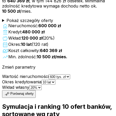
to
640 369 zł
, w tym
144 826 zł
odsetek. Minimalna
zdolność kredytowa wymaga dochodu netto ok.
10 500 zł
/mies.
Pokaż szczegóły oferty
home
Nieruchomość:
600 000 zł
account_balance
Kredyt:
480 000 zł
savings
Wkład:
120 000 zł
(
20
%)
calendar_month
Okres:
10
lat
(
120
rat)
payments
Koszt całkowity:
640 369 zł
trending_up
Min. zdolność:
10 500 zł
/mies.
Zmień parametry
Wartość nieruchomości
Okres kredytowania
Wkład własny
compare_arrows
Porównaj oferty
Symulacja i ranking
10
ofert
banków,
sortowane wg raty