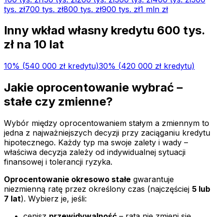
tys.
zł
700 tys.
zł
800 tys.
zł
900 tys.
zł
1 mln
zł
Inny wkład własny kredytu
600 tys.
zł na
10
lat
10
% (
540 000 zł
kredytu)
30
% (
420 000 zł
kredytu)
Jakie oprocentowanie wybrać –
stałe czy zmienne?
Wybór między oprocentowaniem stałym a zmiennym to
jedna z najważniejszych decyzji przy zaciąganiu kredytu
hipotecznego. Każdy typ ma swoje zalety i wady –
właściwa decyzja zależy od indywidualnej sytuacji
finansowej i tolerancji ryzyka.
Oprocentowanie okresowo stałe
gwarantuje
niezmienną ratę przez określony czas (najczęściej
5 lub
7 lat
). Wybierz je, jeśli:
cenisz
przewidywalność
– rata nie zmieni się