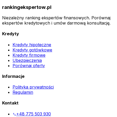
rankingekspertow.pl
Niezależny ranking ekspertów finansowych. Porównaj
ekspertów kredytowych i umów darmową konsultację.
Kredyty
Kredyty hipoteczne
Kredyty gotówkowe
Kredyty firmowe
Ubezpieczenia
Porównaj oferty
Informacje
Polityka prywatności
Regulamin
Kontakt
+48 775 503 930
phone