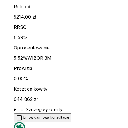
Rata od
5214,00 zł
RRSO
6,59%
Oprocentowanie
5,52%
WIBOR 3M
Prowizja
0,00%
Koszt całkowity
644 862 zł
expand_more
Szczegóły oferty
calendar_month
Umów darmową konsultację