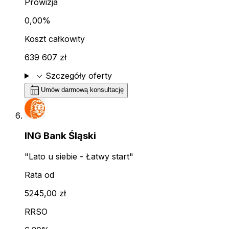
Prowizja
0,00%
Koszt całkowity
639 607 zł
expand_more
Szczegóły oferty
calendar_month
Umów darmową konsultację
ING Bank Śląski
"Lato u siebie - Łatwy start"
Rata od
5245,00 zł
RRSO