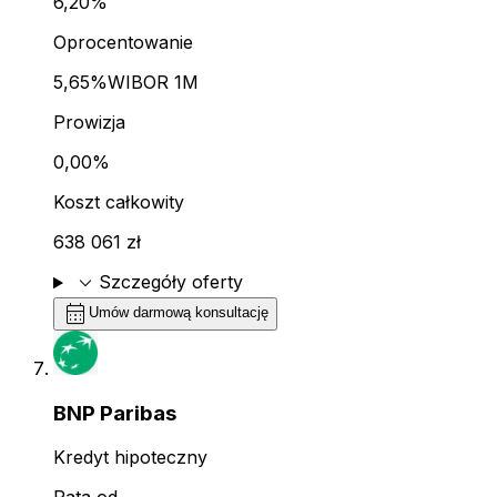
6,20%
Oprocentowanie
5,65%
WIBOR 1M
Prowizja
0,00%
Koszt całkowity
638 061 zł
expand_more
Szczegóły oferty
calendar_month
Umów darmową konsultację
BNP Paribas
Kredyt hipoteczny