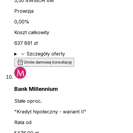
5,50%
WIBOR 6M
Prowizja
0,00%
Koszt całkowity
637 891 zł
expand_more
Szczegóły oferty
calendar_month
Umów darmową konsultację
Bank Millennium
Stałe oproc.
"Kredyt hipoteczny - wariant II"
Rata od
5476,00 zł