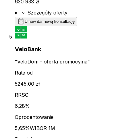
630 933 zł
expand_more
Szczegóły oferty
calendar_month
Umów darmową konsultację
VeloBank
"VeloDom - oferta promocyjna"
Rata od
5245,00 zł
RRSO
6,28%
Oprocentowanie
5,65%
WIBOR 1M