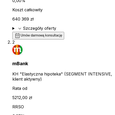
0,00%
Koszt całkowity
640 369 zł
expand_more
Szczegóły oferty
calendar_month
Umów darmową konsultację
2
mBank
KH "Elastyczna hipoteka" (SEGMENT INTENSIVE,
klient aktywny)
Rata od
5212,00 zł
RRSO