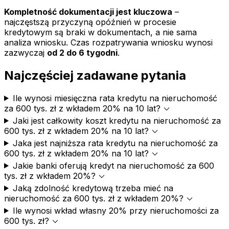
Kompletność dokumentacji jest kluczowa
–
najczęstszą przyczyną opóźnień w procesie
kredytowym są braki w dokumentach, a nie sama
analiza wniosku. Czas rozpatrywania wniosku wynosi
zazwyczaj
od 2 do 6 tygodni
.
Najczęściej zadawane pytania
Ile wynosi miesięczna rata kredytu na nieruchomość
expand_more
za 600 tys. zł z wkładem 20% na 10 lat?
Jaki jest całkowity koszt kredytu na nieruchomość za
expand_more
600 tys. zł z wkładem 20% na 10 lat?
Jaka jest najniższa rata kredytu na nieruchomość za
expand_more
600 tys. zł z wkładem 20% na 10 lat?
Jakie banki oferują kredyt na nieruchomość za 600
expand_more
tys. zł z wkładem 20%?
Jaką zdolność kredytową trzeba mieć na
expand_more
nieruchomość za 600 tys. zł z wkładem 20%?
Ile wynosi wkład własny 20% przy nieruchomości za
expand_more
600 tys. zł?