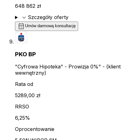
648 862 zł
expand_more
Szczegóły oferty
calendar_month
Umów darmową konsultację
PKO BP
"Cyfrowa Hipoteka" - Prowizja 0%" - (klient
wewnętrzny)
Rata od
5289,00 zł
RRSO
6,25%
Oprocentowanie