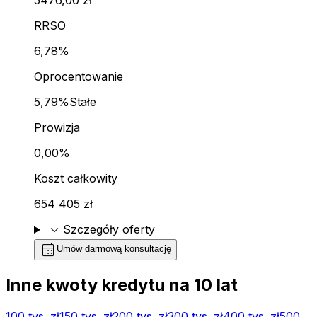
RRSO
6,78%
Oprocentowanie
5,79%
Stałe
Prowizja
0,00%
Koszt całkowity
654 405 zł
expand_more
Szczegóły oferty
calendar_month
Umów darmową konsultację
Inne kwoty kredytu na
10
lat
100 tys.
zł
150 tys.
zł
200 tys.
zł
300 tys.
zł
400 tys.
zł
500