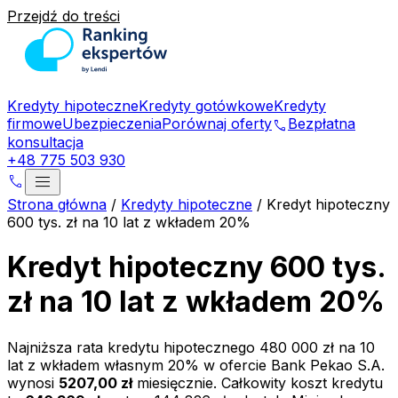
Przejdź do treści
Kredyty hipoteczne
Kredyty gotówkowe
Kredyty
firmowe
Ubezpieczenia
Porównaj oferty
Bezpłatna
phone
konsultacja
+48 775 503 930
menu
phone
Strona główna
/
Kredyty hipoteczne
/
Kredyt hipoteczny
600 tys. zł na 10 lat z wkładem 20%
Kredyt hipoteczny 600 tys.
zł na 10 lat z wkładem 20%
Najniższa rata kredytu hipotecznego
480 000 zł
na
10
lat z wkładem własnym
20
% w ofercie
Bank Pekao S.A.
wynosi
5207,00 zł
miesięcznie. Całkowity koszt kredytu