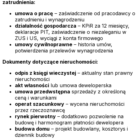
zatrudnienia:
umowa o pracę
– zaświadczenie od pracodawcy o
zatrudnieniu i wynagrodzeniu
działalność gospodarcza
– KPiR za 12 miesięcy,
deklaracje PIT, zaświadczenie o niezaleganiu w
ZUS i US, wyciągi z konta firmowego
umowy cywilnoprawne
– historia umów,
potwierdzenia przelewów wynagrodzenia
Dokumenty dotyczące nieruchomości:
odpis z księgi wieczystej
– aktualny stan prawny
nieruchomości
akt własności
lub umowa deweloperska
umowa przedwstępna
sprzedaży z określoną
ceną i warunkami
operat szacunkowy
– wycena nieruchomości
przez rzeczoznawcę
rynek pierwotny
– dodatkowo pozwolenie na
budowę i harmonogram płatności dewelopera
budowa domu
– projekt budowlany, kosztorys i
dziennik budowy