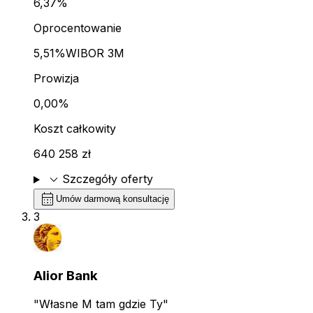
6,37%
Oprocentowanie
5,51%
WIBOR 3M
Prowizja
0,00%
Koszt całkowity
640 258 zł
expand_more
Szczegóły oferty
calendar_month
Umów darmową konsultację
3
Alior Bank
"Własne M tam gdzie Ty"