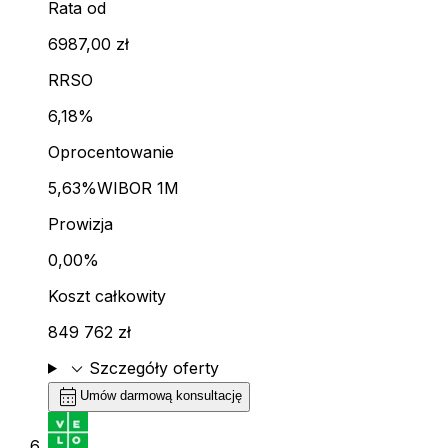
Rata od
6987,00 zł
RRSO
6,18%
Oprocentowanie
5,63%
WIBOR 1M
Prowizja
0,00%
Koszt całkowity
849 762 zł
expand_more
Szczegóły oferty
calendar_month
Umów darmową konsultację