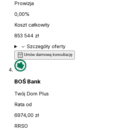
Prowizja
0,00%
Koszt całkowity
853 544 zł
expand_more
Szczegóły oferty
calendar_month
Umów darmową konsultację
BOŚ Bank
Twój Dom Plus
Rata od
6974,00 zł
RRSO