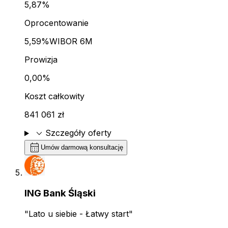
5,87%
Oprocentowanie
5,59%
WIBOR 6M
Prowizja
0,00%
Koszt całkowity
841 061 zł
expand_more
Szczegóły oferty
calendar_month
Umów darmową konsultację
ING Bank Śląski
"Lato u siebie - Łatwy start"