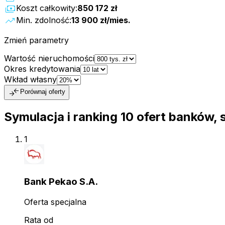
payments
Koszt całkowity:
850 172 zł
trending_up
Min. zdolność:
13 900 zł
/mies.
Zmień parametry
Wartość nieruchomości
Okres kredytowania
Wkład własny
compare_arrows
Porównaj oferty
Symulacja i ranking
10
ofert
banków, 
1
Bank Pekao S.A.
Oferta specjalna
Rata od