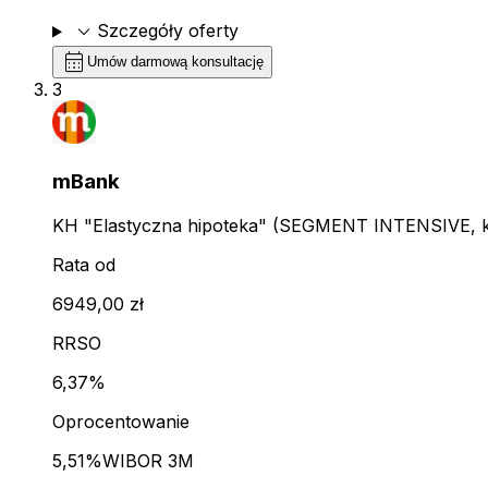
expand_more
Szczegóły oferty
calendar_month
Umów darmową konsultację
3
mBank
KH "Elastyczna hipoteka" (SEGMENT INTENSIVE, kl
Rata od
6949,00 zł
RRSO
6,37%
Oprocentowanie
5,51%
WIBOR 3M