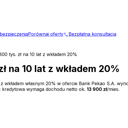
bezpieczenia
Porównaj oferty
Bezpłatna konsultacja
phone
800 tys. zł na 10 lat z wkładem 20%
zł na 10 lat z wkładem 20%
t z wkładem własnym
20
% w ofercie
Bank Pekao S.A.
wyno
ć kredytowa wymaga dochodu netto ok.
13 900 zł
/mies.