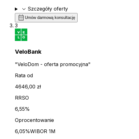
expand_more
Szczegóły oferty
calendar_month
Umów darmową konsultację
3
VeloBank
"VeloDom - oferta promocyjna"
Rata od
4646,00 zł
RRSO
6,55%
Oprocentowanie
6,05%
WIBOR 1M