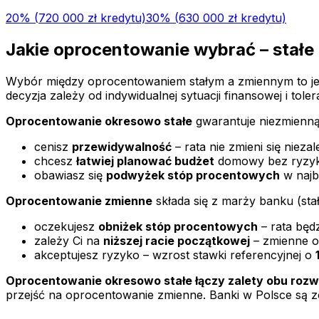
20
% (
720 000 zł
kredytu)
30
% (
630 000 zł
kredytu)
Jakie oprocentowanie wybrać – stałe
Wybór między oprocentowaniem stałym a zmiennym to jedn
decyzja zależy od indywidualnej sytuacji finansowej i toler
Oprocentowanie okresowo stałe
gwarantuje niezmienną 
cenisz
przewidywalność
– rata nie zmieni się niezal
chcesz
łatwiej planować budżet
domowy bez ryzyka
obawiasz się
podwyżek stóp procentowych
w najb
Oprocentowanie zmienne
składa się z marży banku (stał
oczekujesz
obniżek stóp procentowych
– rata będ
zależy Ci na
niższej racie początkowej
– zmienne o
akceptujesz ryzyko – wzrost stawki referencyjnej o
Oprocentowanie okresowo stałe łączy zalety obu rozw
przejść na oprocentowanie zmienne. Banki w Polsce są