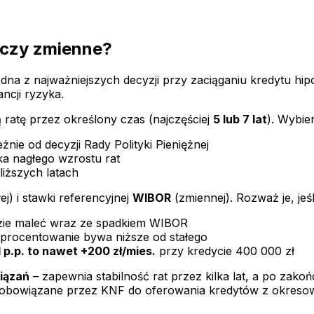
 czy zmienne?
a z najważniejszych decyzji przy zaciąganiu kredytu hipo
ancji ryzyka.
ratę przez określony czas (najczęściej
5 lub 7 lat
). Wybierz
eżnie od decyzji Rady Polityki Pieniężnej
 nagłego wzrostu rat
liższych latach
ej) i stawki referencyjnej
WIBOR
(zmiennej). Rozważ je, jeśl
zie maleć wraz ze spadkiem WIBOR
procentowanie bywa niższe od stałego
1 p.p. to nawet +200 zł/mies.
przy kredycie 400 000 zł
iązań
– zapewnia stabilność rat przez kilka lat, a po zak
 zobowiązane przez KNF do oferowania kredytów z okreso