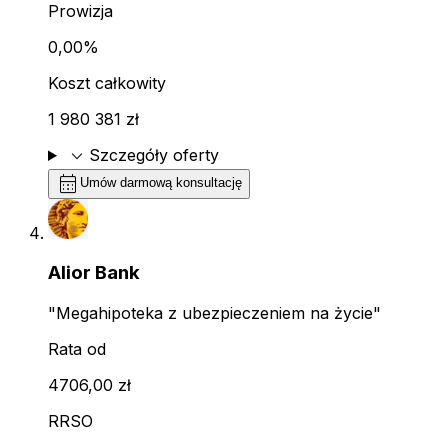
Prowizja
0,00%
Koszt całkowity
1 980 381 zł
expand_more
Szczegóły oferty
calendar_month
Umów darmową konsultację
Alior Bank
"Megahipoteka z ubezpieczeniem na życie"
Rata od
4706,00 zł
RRSO