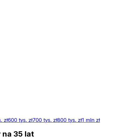
.
zł
600 tys.
zł
700 tys.
zł
800 tys.
zł
1 mln
zł
ł na
35
lat