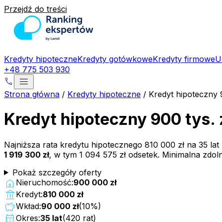
Przejdź do treści
Kredyty hipoteczne
Kredyty gotówkowe
Kredyty firmowe
U
+48 775 503 930
menu
phone
Strona główna
/
Kredyty hipoteczne
/
Kredyt hipoteczny 
Kredyt hipoteczny 900 tys. 
Najniższa rata kredytu hipotecznego
810 000 zł
na
35
lat
1 919 300 zł
, w tym
1 094 575 zł
odsetek. Minimalna zdo
Pokaż szczegóły oferty
home
Nieruchomość:
900 000 zł
account_balance
Kredyt:
810 000 zł
savings
Wkład:
90 000 zł
(
10
%)
calendar_month
Okres:
35
lat
(
420
rat)