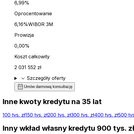
6,99%
Oprocentowanie
6,16%
WIBOR 3M
Prowizja
0,00%
Koszt całkowity
2 031 552 zł
expand_more
Szczegóły oferty
calendar_month
Umów darmową konsultację
Inne kwoty kredytu na
35
lat
100 tys.
zł
150 tys.
zł
200 tys.
zł
300 tys.
zł
400 tys.
zł
500 tys
Inny wkład własny kredytu
900 tys.
z