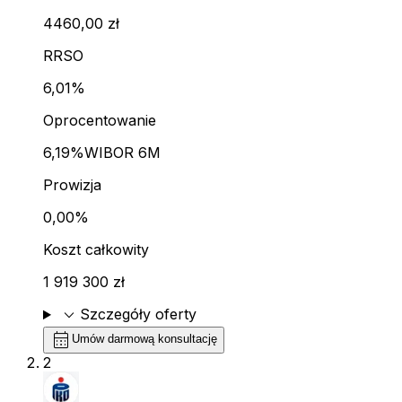
4460,00 zł
RRSO
6,01%
Oprocentowanie
6,19%
WIBOR 6M
Prowizja
0,00%
Koszt całkowity
1 919 300 zł
expand_more
Szczegóły oferty
calendar_month
Umów darmową konsultację
2