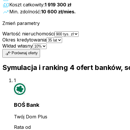
payments
Koszt całkowity:
1 919 300 zł
trending_up
Min. zdolność:
10 600 zł
/mies.
Zmień parametry
Wartość nieruchomości
Okres kredytowania
Wkład własny
compare_arrows
Porównaj oferty
Symulacja i ranking
4
ofert
banków, s
1
BOŚ Bank
Twój Dom Plus
Rata od